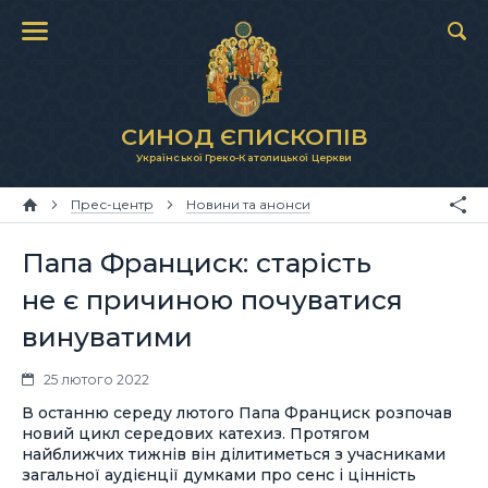
СИНОД ЄПИСКОПІВ
Української Греко-Католицької Церкви
Прес-центр
Новини та анонси
Папа Франциск: старість
не є причиною почуватися
винуватими
25 лютого 2022
В останню середу лютого Папа Франциск розпочав
новий цикл середових катехиз. Протягом
найближчих тижнів він ділитиметься з учасниками
загальної аудієнції думками про сенс і цінність