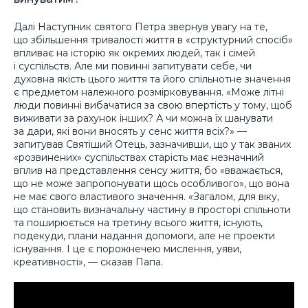
Далі Наступник святого Петра звернув увагу на те,
що збільшення тривалості життя в «структурний спосіб»
впливає на історію як окремих людей, так і сімей
і суспільств. Але ми повинні запитувати себе, чи
духовна якість цього життя та його спільнотне значення
є предметом належного розмірковування. «Може літні
люди повинні вибачатися за свою впертість у тому, щоб
виживати за рахунок інших? А чи можна їх шанувати
за дари, які вони вносять у сенс життя всіх?» —
запитував Святіший Отець, зазначивши, що у так званих
«розвинених» суспільствах старість має незначний
вплив на представлення сенсу життя, бо «вважається,
що не може запропонувати щось особливого», що вона
не має свого властивого значення. «Загалом, для віку,
що становить визначальну частину в просторі спільноти
та поширюється на третину всього життя, існують,
подекуди, плани надання допомоги, але не проекти
існування. І це є порожнечею мислення, уяви,
креативності», — сказав Папа.