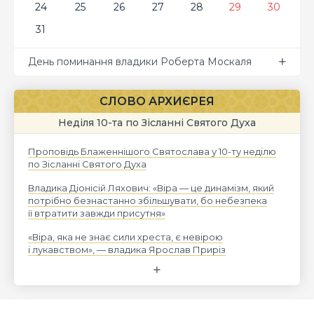
24
25
26
27
28
29
30
31
День поминання владики Роберта Москаля
СЛОВО АРХИЄРЕЯ
Неділя 10-та по Зісланні Святого Духа
Проповідь Блаженнішого Святослава у 10-ту неділю
по Зісланні Святого Духа
Владика Діонісій Ляхович: «Віра — це динамізм, який
потрібно безнастанно збільшувати, бо небезпека
її втратити завжди присутня»
«Віра, яка не знає сили хреста, є невірою
і лукавством», — владика Ярослав Приріз