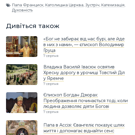
Папа Франциск
,
Католицька Церква
,
Зустріч
,
Катехизація
,
Духовність
Дивіться також
«Бог не забирає від нас бурі, але йде
в них з нами», — єпископ Володимир
Груца
7 серпня
Владика Василій Івасюк освятив
Хресну дорогу в урочищі Товстий Діл
у Яремче
7 серпня
Єпископ Богдан Дзюрах:
Преображення починається тоді, коли
людина дозволяє діяти Богові
7 серпня
Папа в Ассізі: Євангеліє показує шлях
життя і допомагає віднайти сенс