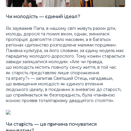
Чи молодість — єдиний ідеал?
Як зауважив Папа, в нашому світі живуть разом діти,
молодь, дорослі та похилі віком, однак, змінилася
пропорція: довголіття стало масовим, а в багатьох
регіонах «дитинство розподілене малими порціями».
Панівна культура, за його словами, за єдину модель має
парадигму молодого-дорослого. Тому кожен старається
завжди залишатися молодим. «Але чи правда,
що молодість містить повноту сенсу життя, в той час
як старість представляє лише спорожнення
та втрату?» — запитав Святіший Отець, нагадавши,
що вивищення молодості як єдиного втілення
людського ідеалу, в поєднанні зі зневагою до старості,
що сприймається як безпорадність, була «панівною
іконою проявів тоталітаризму двадцятого століття».
Чи старість — це причина почуватися
винуватим?