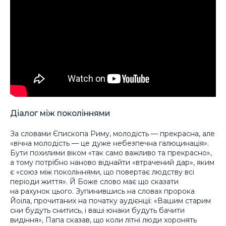
Діалог між поколіннями
За словами Єпископа Риму, молодість — прекрасна, але
«вічна молодість — це дуже небезпечна галюцинація».
Бути похилими віком «так само важливо та прекрасно»,
а тому потрібно наново віднайти «втрачений дар», яким
є «союз між поколіннями, що повертає людству всі
періоди життя». Й Боже слово має що сказати
на рахунок цього. Зупинившись на словах пророка
Йоіла, прочитаних на початку аудієнції: «Вашим старим
сни будуть снитись, і ваші юнаки будуть бачити
видіння», Папа сказав, що коли літні люди хоронять