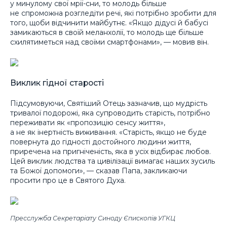
у минулому свої мрії-сни, то молодь більше
не спроможна розгледіти речі, які потрібно зробити для
того, щоби відчинити майбутнє. «Якщо дідусі й бабусі
замикаються в своїй меланхолії, то молодь ще більше
схилятиметься над своїми смартфонами», — мовив він.
Виклик гідної старості
Підсумовуючи, Святіший Отець зазначив, що мудрість
тривалої подорожі, яка супроводить старість, потрібно
переживати як «пропозицію сенсу життя»,
а не як інертність виживання. «Старість, якщо не буде
повернута до гідності достойного людини життя,
приречена на пригніченість, яка в усіх відбирає любов.
Цей виклик людства та цивілізації вимагає наших зусиль
та Божої допомоги», — сказав Папа, закликаючи
просити про це в Святого Духа.
Пресслужба Секретаріату Синоду Єпископів УГКЦ