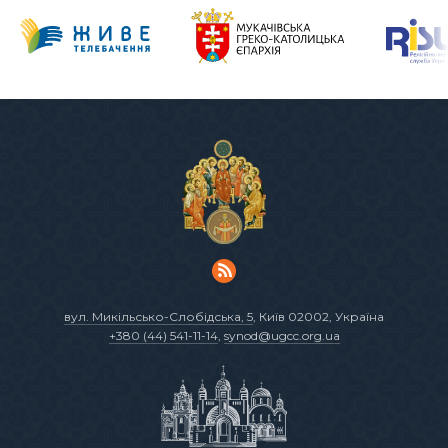
вул. Микільсько-Слобідська, 5
, Київ 02002, Україна
+380 (44) 541-11-14
,
synod@ugcc.org.ua