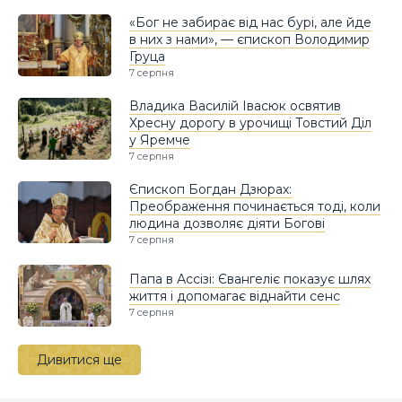
«Бог не забирає від нас бурі, але йде
в них з нами», — єпископ Володимир
Груца
7 серпня
Владика Василій Івасюк освятив
Хресну дорогу в урочищі Товстий Діл
у Яремче
7 серпня
Єпископ Богдан Дзюрах:
Преображення починається тоді, коли
людина дозволяє діяти Богові
7 серпня
Папа в Ассізі: Євангеліє показує шлях
життя і допомагає віднайти сенс
7 серпня
Дивитися ще