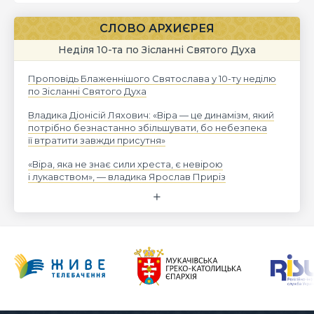
СЛОВО АРХИЄРЕЯ
Неділя 10-та по Зісланні Святого Духа
Проповідь Блаженнішого Святослава у 10-ту неділю
по Зісланні Святого Духа
Владика Діонісій Ляхович: «Віра — це динамізм, який
потрібно безнастанно збільшувати, бо небезпека
її втратити завжди присутня»
«Віра, яка не знає сили хреста, є невірою
і лукавством», — владика Ярослав Приріз