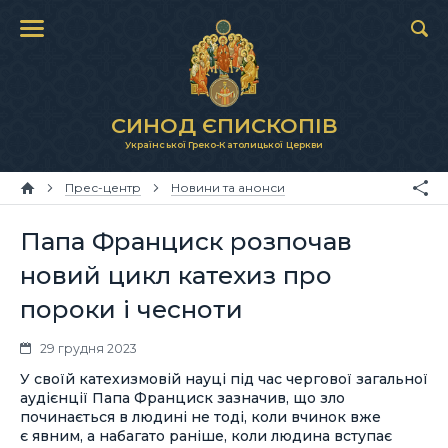
СИНОД ЄПИСКОПІВ
Української Греко-Католицької Церкви
Прес-центр
Новини та анонси
Папа Франциск розпочав
новий цикл катехиз про
пороки і чесноти
29 грудня 2023
У своїй катехизмовій науці під час чергової загальної
аудієнції Папа Франциск зазначив, що зло
починається в людині не тоді, коли вчинок вже
є явним, а набагато раніше, коли людина вступає