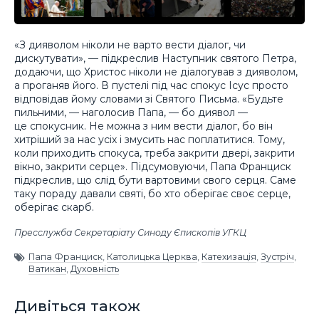
«З дияволом ніколи не варто вести діалог, чи
дискутувати», — підкреслив Наступник святого Петра,
додаючи, що Христос ніколи не діалогував з дияволом,
а проганяв його. В пустелі під час спокус Ісус просто
відповідав йому словами зі Святого Письма. «Будьте
пильними, — наголосив Папа, — бо диявол —
це спокусник. Не можна з ним вести діалог, бо він
хитріший за нас усіх і змусить нас поплатитися. Тому,
коли приходить спокуса, треба закрити двері, закрити
вікно, закрити серце». Підсумовуючи, Папа Франциск
підкреслив, що слід бути вартовими свого серця. Саме
таку пораду давали святі, бо хто оберігає своє серце,
оберігає скарб.
Пресслужба Секретаріату Синоду Єпископів УГКЦ
Папа Франциск
,
Католицька Церква
,
Катехизація
,
Зустріч
,
Ватикан
,
Духовність
Дивіться також