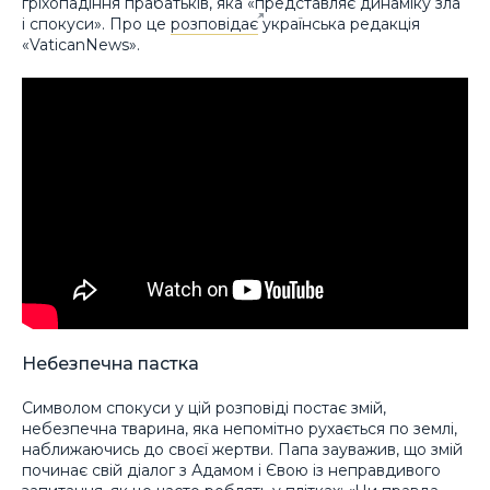
гріхопадіння прабатьків, яка «представляє динаміку зла
і спокуси». Про це
розповідає
українська редакція
«VaticanNews».
Небезпечна пастка
Символом спокуси у цій розповіді постає змій,
небезпечна тварина, яка непомітно рухається по землі,
наближаючись до своєї жертви. Папа зауважив, що змій
починає свій діалог з Адамом і Євою із неправдивого