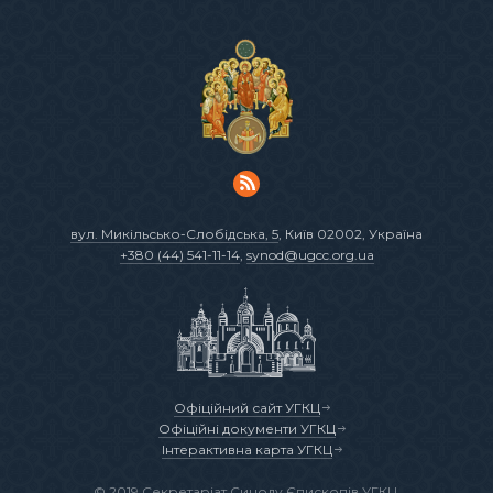
вул. Микільсько-Слобідська, 5
, Київ 02002, Україна
+380 (44) 541-11-14
,
synod@ugcc.org.ua
Офіційний сайт УГКЦ
Офіційні документи УГКЦ
Інтерактивна карта УГКЦ
© 2019 Секретаріат Синоду Єпископів УГКЦ.