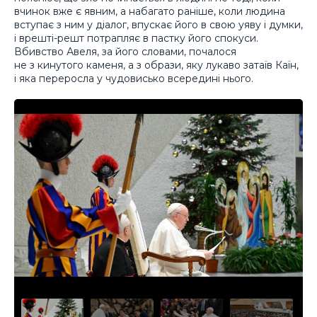
вчинок вже є явним, а набагато раніше, коли людина
вступає з ним у діалог, впускає його в свою уяву і думки,
і врешті-решт потрапляє в пастку його спокуси.
Вбивство Авеля, за його словами, почалося
не з кинутого каменя, а з образи, яку лукаво затаїв Каїн,
і яка переросла у чудовисько всередині нього.