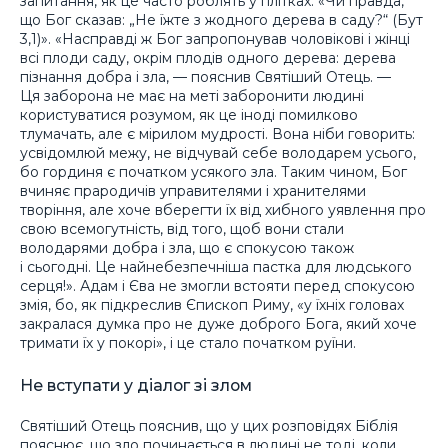
запитання, як це часто роблять у плітках: «Чи правда,
що Бог сказав: „Не їжте з жодного дерева в саду?“ (Бут
3,1)». «Насправді ж Бог запропонував чоловікові і жінці
всі плоди саду, окрім плодів одного дерева: дерева
пізнання добра і зла, — пояснив Святіший Отець. —
Ця заборона не має на меті заборонити людині
користуватися розумом, як це іноді помилково
тлумачать, але є мірилом мудрості. Вона ніби говорить:
усвідомлюй межу, не відчувай себе володарем усього,
бо гординя є початком усякого зла. Таким чином, Бог
вчиняє прародичів управителями і хранителями
творіння, але хоче вберегти їх від хибного уявлення про
свою всемогутність, від того, щоб вони стали
володарями добра і зла, що є спокусою також
і сьогодні. Це найнебезпечніша пастка для людського
серця!». Адам і Єва не змогли встояти перед спокусою
змія, бо, як підкреслив Єпископ Риму, «у їхніх головах
закралася думка про не дуже доброго Бога, який хоче
тримати їх у покорі», і це стало початком руїни.
Не вступати у діалог зі злом
Святіший Отець пояснив, що у цих розповідях Біблія
пояснює, що зло починається в людині не тоді, коли