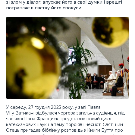
зі злом у діалог, впускає його в свої думки і врешті
потрапляє в пастку його спокуси.
У середу, 27 грудня 2023 року, у залі Павла
VI у Ватикані відбулася чергова загальна аудієнція, під
час якої Папа Франциск представив новий цикл
катехизмових наук на тему пороків і чеснот. Святіший
Отець пригадав біблійну розповідь з Книги Буття про