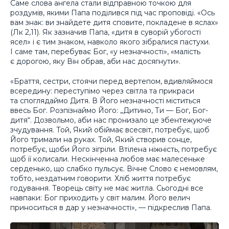
Саме слова ангела стали відправною точкою для
роздумів, якими Папа поділився під час проповіді. «Ось
вам знак: ви знайдете дитя сповите, покладене в яслах»
(Лк 2,11). Як зазначив Папа, «дитя в суворій убогості
ясел» і є тим знаком, навколо якого зібралися пастухи.
І саме там, перебуває Бог, «у незначності», «малість
є дорогою, яку Він обрав, аби нас досягнути».
«Браття, сестри, стоячи перед вертепом, вдивляймося
всередину: переступімо через світла та прикраси
та споглядаймо Дитя. В Його незначності міститься
ввесь Бог. Розпізнаймо Його: „Дитино, Ти — Бог, Бог-
дитя“. Дозвольмо, аби нас пронизало це збентежуюче
зчудування. Той, Який обіймає всесвіт, потребує, щоб
Його тримали на руках. Той, Який створив сонце,
потребує, щоби Його зігріли. Втілена ніжність, потребує
щоб її колисали. Нескінченна любов має малесеньке
серденько, що слабко пульсує. Вічне Слово є немовлям,
тобто, нездатним говорити. Хліб життя потребує
годування. Творець світу не має житла. Сьогодні все
навпаки: Бог приходить у світ малим. Його велич
приноситься в дар у незначності», — підкреслив Папа.