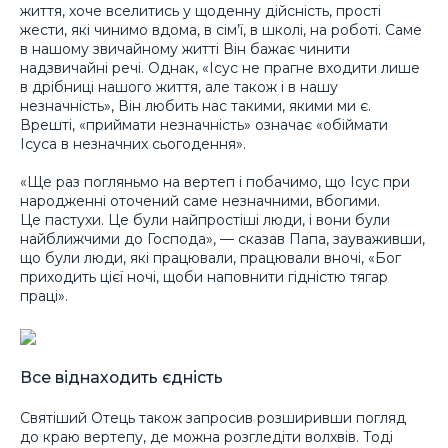
життя, хоче вселитись у щоденну дійсність, прості
жести, які чинимо вдома, в сім’ї, в школі, на роботі. Саме
в нашому звичайному житті Він бажає чинити
надзвичайні речі. Однак, «Ісус не прагне входити лише
в дрібниці нашого життя, але також і в нашу
незначність», Він любить нас такими, якими ми є.
Врешті, «приймати незначність» означає «обіймати
Ісуса в незначних сьогодення».
«Ще раз погляньмо на вертеп і побачимо, що Ісус при
народженні оточений саме незначними, вбогими.
Це пастухи. Це були найпростіші люди, і вони були
найближчими до Господа», — сказав Папа, зауваживши,
що були люди, які працювали, працювали вночі, «Бог
приходить цієї ночі, щоби наповнити гідністю тягар
праці».
Все віднаходить єдність
Святіший Отець також запросив розширивши погляд
до краю вертепу, де можна розгледіти волхвів. Тоді