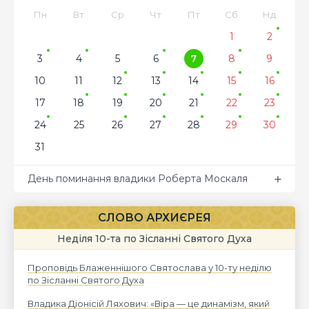
Пн
Вт
Ср
Чт
Пт
Сб
Нд
1
2
3
4
5
6
7
8
9
10
11
12
13
14
15
16
17
18
19
20
21
22
23
24
25
26
27
28
29
30
31
День поминання владики Роберта Москаля
СЛОВО АРХИЄРЕЯ
Неділя 10-та по Зісланні Святого Духа
Проповідь Блаженнішого Святослава у 10-ту неділю
по Зісланні Святого Духа
Владика Діонісій Ляхович: «Віра — це динамізм, який