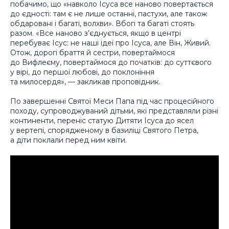
побачимо, що «навколо Ісуса все наново повертається
до єдності: там є не лише останні, пастухи, але також
обдаровані і багаті, волхви». Вбогі та багаті стоять
разом. «Все наново з’єднується, якщо в центрі
перебуває Ісус: не наші ідеї про Ісуса, але Він, Живий.
Отож, дорогі браття й сестри, повертаймося
до Вифлеєму, повертаймося до початків: до суттєвого
у вірі, до першої любові, до поклоніння
та милосердя», — закликав проповідник.
По завершенні Святої Меси Папа під час процесійного
походу, супроводжуваний дітьми, які представляли різні
континенти, переніс статую Дитяти Ісуса до ясел
у вертепі, спорядженому в базиліці Святого Петра,
а діти поклали перед ним квіти.