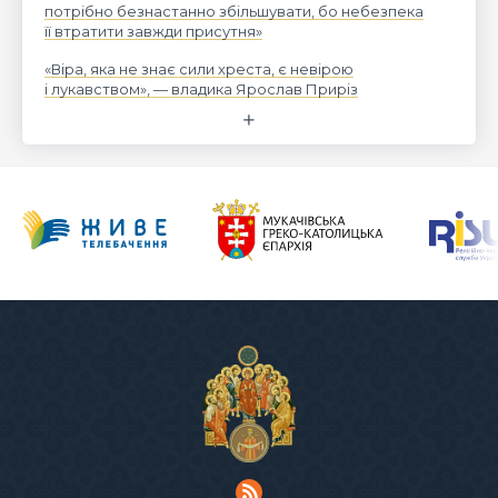
потрібно безнастанно збільшувати, бо небезпека
її втратити завжди присутня»
«Віра, яка не знає сили хреста, є невірою
і лукавством», — владика Ярослав Приріз