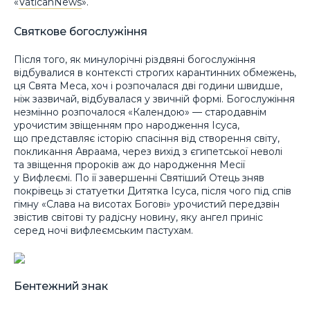
«
VaticanNews
».
Святкове богослужіння
Після того, як минулорічні різдвяні богослужіння
відбувалися в контексті строгих карантинних обмежень,
ця Свята Меса, хоч і розпочалася дві години швидше,
ніж зазвичай, відбувалася у звичній формі. Богослужіння
незмінно розпочалося «Календою» — стародавнім
урочистим звіщенням про народження Ісуса,
що представляє історію спасіння від створення світу,
покликання Авраама, через вихід з єгипетської неволі
та звіщення пророків аж до народження Месії
у Вифлеємі. По її завершенні Святіший Отець зняв
покрівець зі статуетки Дитятка Ісуса, після чого під спів
гімну «Слава на висотах Богові» урочистий передзвін
звістив світові ту радісну новину, яку ангел приніс
серед ночі вифлеємським пастухам.
Бентежний знак