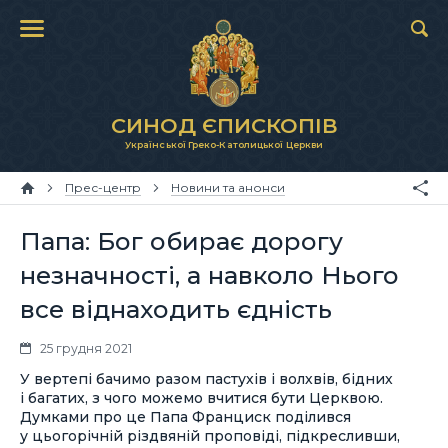
СИНОД ЄПИСКОПІВ
Української Греко-Католицької Церкви
Прес-центр
Новини та анонси
Папа: Бог обирає дорогу
незначності, а навколо Нього
все віднаходить єдність
25 грудня 2021
У вертепі бачимо разом пастухів і волхвів, бідних
і багатих, з чого можемо вчитися бути Церквою.
Думками про це Папа Франциск поділився
у цьогорічній різдвяній проповіді, підкресливши,