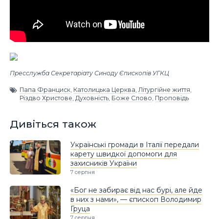
Пресслужба Секретаріату Синоду Єпископів УГКЦ
Папа Франциск
,
Католицька Церква
,
Літургійне життя
,
Різдво Христове
,
Духовність
,
Боже Слово
,
Проповідь
Дивіться також
Українські громади в Італії передали
карету швидкої допомоги для
захисників України
7 серпня
«Бог не забирає від нас бурі, але йде
в них з нами», — єпископ Володимир
Груца
7 серпня