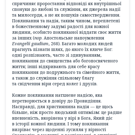
спричиняє проростання відповіді як внутрішньої
спонуки до любові та служіння, як джерела надії
та милосердя, а не як пошуків самоствердження.
Покликання та надія, таким чином, переплетені
в божественному задумі радості для кожної
людини, особисто покликаної віддати своє життя
за інших (
пор
. Апостольське напоумлення
Evangelii gaudium
, 268). Багато молодих людей
прагнуть пізнати шлях, до якого їх кличе Бог:
одні розпізнають, часто зі здивуванням,
покликання до священства або богопосвяченого
життя; інші відкривають для себе красу
покликання до подружнього та сімейного життя,
а також до служіння спільному благу
та свідчення віри серед колег і друзів.
Кожне покликання натхнене надією, яка
перетворюється в довіру до Провидіння.
Насправді, для християнина надія — це щось
більше, ніж просто людський оптимізм: це радше
впевненість, вкорінена у вірі в Бога, Який діє
в історії кожної людини. І тому покликання
визріває через щоденні зусилля у вірності