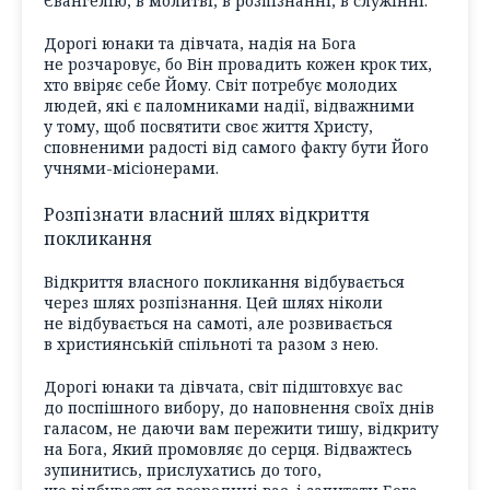
Євангелію, в молитві, в розпізнанні, в служінні.
Дорогі юнаки та дівчата, надія на Бога
не розчаровує, бо Він провадить кожен крок тих,
хто ввіряє себе Йому. Світ потребує молодих
людей, які є паломниками надії, відважними
у тому, щоб посвятити своє життя Христу,
сповненими радості від самого факту бути Його
учнями-місіонерами.
Розпізнати власний шлях відкриття
покликання
Відкриття власного покликання відбувається
через шлях розпізнання. Цей шлях ніколи
не відбувається на самоті, але розвивається
в християнській спільноті та разом з нею.
Дорогі юнаки та дівчата, світ підштовхує вас
до поспішного вибору, до наповнення своїх днів
галасом, не даючи вам пережити тишу, відкриту
на Бога, Який промовляє до серця. Відважтесь
зупинитись, прислухатись до того,