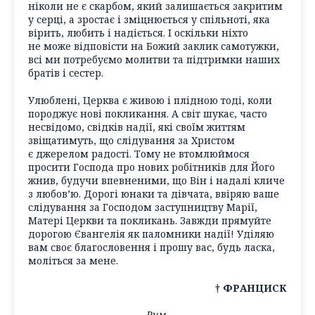
ніколи не є скарбом, який залишається закритим
у серці, а зростає і зміцнюється у спільноті, яка
вірить, любить і надіється. І оскільки ніхто
не може відповісти на Божий заклик самотужки,
всі ми потребуємо молитви та підтримки наших
братів і сестер.
Улюблені, Церква є живою і плідною тоді, коли
породжує нові покликання. А світ шукає, часто
несвідомо, свідків надії, які своїм життям
звіщатимуть, що слідування за Христом
є джерелом радості. Тому не втомлюймося
просити Господа про нових робітників для Його
жнив, будучи впевненими, що Він і надалі кличе
з любов’ю. Дорогі юнаки та дівчата, ввіряю ваше
слідування за Господом заступництву Марії,
Матері Церкви та покликань. Завжди прямуйте
дорогою Євангелія як паломники надії! Уділяю
вам своє благословення і прошу вас, будь ласка,
моліться за мене.
† ФРАНЦИСК
Рим,