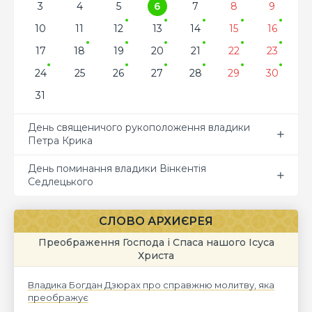
3
4
5
6
7
8
9
10
11
12
13
14
15
16
17
18
19
20
21
22
23
24
25
26
27
28
29
30
31
День священичого рукоположення владики
Петра Крика
День поминання владики Вінкентія
Седлецького
СЛОВО АРХИЄРЕЯ
Преображення Господа і Спаса нашого Ісуса
Христа
Владика Богдан Дзюрах про справжню молитву, яка
преображує