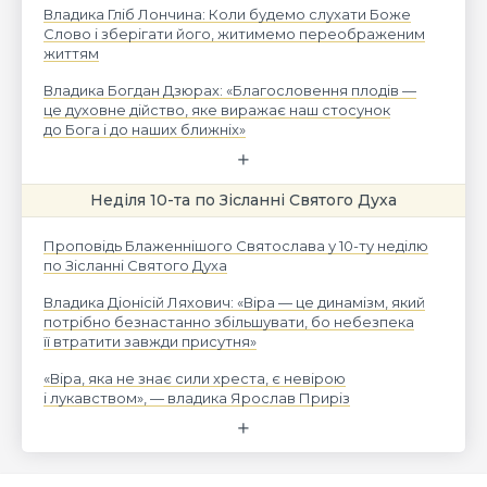
Владика Гліб Лончина: Коли будемо слухати Боже
Слово і зберігати його, житимемо переображеним
життям
Владика Богдан Дзюрах: «Благословення плодів —
це духовне дійство, яке виражає наш стосунок
до Бога і до наших ближніх»
Неділя 10-та по Зісланні Святого Духа
Проповідь Блаженнішого Святослава у 10-ту неділю
по Зісланні Святого Духа
Владика Діонісій Ляхович: «Віра — це динамізм, який
потрібно безнастанно збільшувати, бо небезпека
її втратити завжди присутня»
«Віра, яка не знає сили хреста, є невірою
і лукавством», — владика Ярослав Приріз