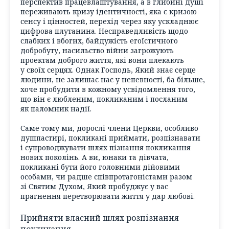
перспектив працевлаштування, а в глибині душі
переживають кризу ідентичності, яка є кризою
сенсу і цінностей, перехід через яку ускладнює
цифрова плутанина. Несправедливість щодо
слабких і вбогих, байдужість егоїстичного
добробуту, насильство війни загрожують
проектам доброго життя, які вони плекають
у своїх серцях. Однак Господь, Який знає серце
людини, не залишає нас у непевності, ба більше,
хоче пробудити в кожному усвідомлення того,
що він є любленим, покликаним і посланим
як паломник надії.
Саме тому ми, дорослі члени Церкви, особливо
душпастирі, покликані приймати, розпізнавати
і супроводжувати шлях пізнання покликання
нових поколінь. А ви, юнаки та дівчата,
покликані бути його головними дійовими
особами, чи радше співпротагоністами разом
зі Святим Духом, Який пробуджує у вас
прагнення перетворювати життя у дар любові.
Прийняти власний шлях розпізнання