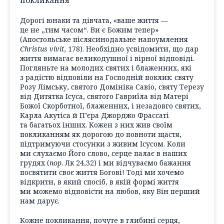
покликання
Дорогі юнаки та дівчата, «ваше життя —
це не „тим часом“. Ви є Божим тепер»
(Апостольське післясинодальне напоумлення
Christus vivit
, 178). Необхідно усвідомити, що дар
життя вимагає великодушної і вірної відповіді.
Погляньте на молодих святих і блаженних, які
з радістю відповіли на Господній поклик: святу
Розу Лімську, святого Домініка Савіо, святу Терезу
від Дитятка Ісуса, святого Гавриїла від Матері
Божої Скорботної, блаженних, і незадовго святих,
Карла Акутіса й П’єра Джорджо Фрассаті
та багатьох інших. Кожен з них жив своїм
покликанням як дорогою до повноти щастя,
підтримуючи стосунки з живим Ісусом. Коли
ми слухаємо Його слово, серце палає в наших
грудях (
пор
. Лк 24,32) і ми відчуваємо бажання
посвятити своє життя Богові! Тоді ми хочемо
відкрити, в який спосіб, в якій формі життя
ми можемо відповісти на любов, яку Він перший
нам дарує.
Кожне покликання, почуте в глибині серця,