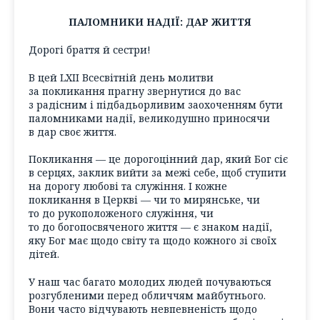
ПАЛОМНИКИ НАДІЇ: ДАР ЖИТТЯ
Дорогі браття й сестри!
В цей LXII Всесвітній день молитви
за покликання прагну звернутися до вас
з радісним і підбадьорливим заохоченням бути
паломниками надії, великодушно приносячи
в дар своє життя.
Покликання — це дорогоцінний дар, який Бог сіє
в серцях, заклик вийти за межі себе, щоб ступити
на дорогу любові та служіння. І кожне
покликання в Церкві — чи то мирянське, чи
то до рукоположеного служіння, чи
то до богопосвяченого життя — є знаком надії,
яку Бог має щодо світу та щодо кожного зі своїх
дітей.
У наш час багато молодих людей почуваються
розгубленими перед обличчям майбутнього.
Вони часто відчувають невпевненість щодо