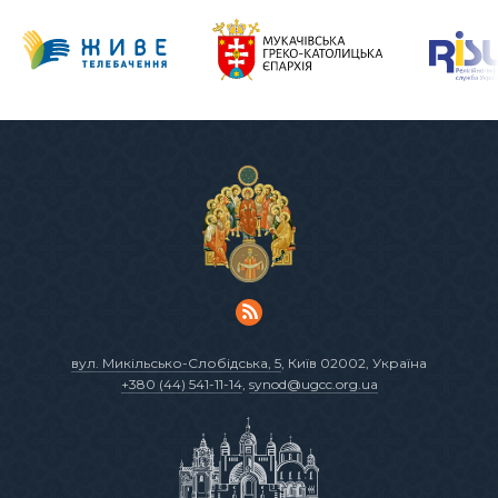
вул. Микільсько-Слобідська, 5
, Київ 02002, Україна
+380 (44) 541-11-14
,
synod@ugcc.org.ua