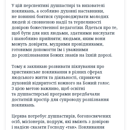
У цій перспективі душпастирі та вихователі
покликань, а особливо духовні наставники,
не повинні боятися супроводжувати молодих
людей зі сповненою надії та терпеливості
довірою божественної педагогіки. Йдеться про те,
щоб бути для них людьми, здатними вислухати
і шанобливо прийняти; людьми, яким вони
можуть довіряти, мудрими провідниками,
готовими допомогти їм і уважними
до розпізнавання Божих знаків на їхній дорозі.
Тому я закликаю розвивати піклування про
християнське покликання в різних сферах
людського життя та діяльності, сприяючи
духовній відкритості кожного на Божий голос.
З цією метою важливо, щоб освітні
та душпастирські програми передбачали
достатній простір для супроводу розпізнання
покликань.
Церква потребує душпастирів, богопосвячених
осіб, місіонерів, подруж, які вміють з довірою
і надією сказати Господу «так». Покликання