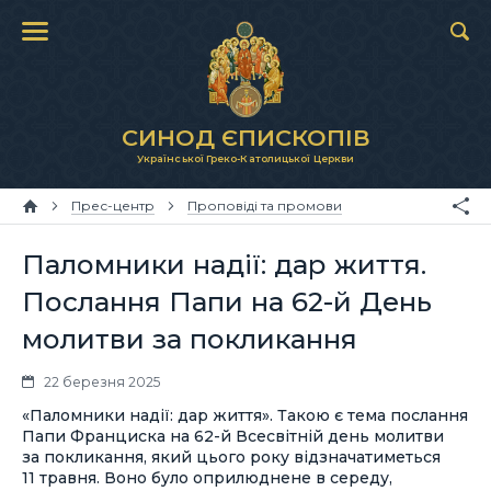
СИНОД ЄПИСКОПІВ
Української Греко-Католицької Церкви
Прес-центр
Проповіді та промови
Паломники надії: дар життя.
Послання Папи на 62-й День
молитви за покликання
22 березня 2025
«Паломники надії: дар життя». Такою є тема послання
Папи Франциска на 62-й Всесвітній день молитви
за покликання, який цього року відзначатиметься
11 травня. Воно було оприлюднене в середу,