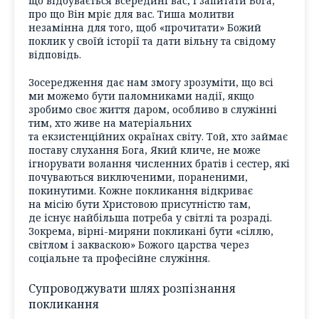
що відбувається всередині вас, і запитати Бога,
про що Він мріє для вас. Тиша молитви
незамінна для того, щоб «прочитати» Божий
поклик у своїй історії та дати вільну та свідому
відповідь.
Зосередження дає нам змогу зрозуміти, що всі
ми можемо бути паломниками надії, якщо
зробимо своє життя даром, особливо в служінні
тим, хто живе на матеріальних
та екзистенційних окраїнах світу. Той, хто займає
поставу слухання Бога, Який кличе, не може
ігнорувати волання численних братів і сестер, які
почуваються виключеними, пораненими,
покинутими. Кожне покликання відкриває
на місію бути Христовою присутністю там,
де існує найбільша потреба у світлі та розраді.
Зокрема, вірні-миряни покликані бути «сіллю,
світлом і закваскою» Божого царства через
соціальне та професійне служіння.
Супроводжувати шлях розпізнання
покликання