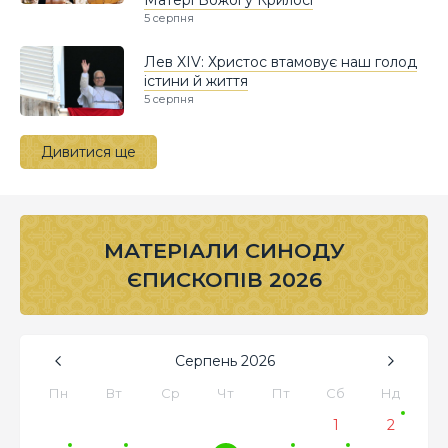
Матері Божої у Крилосі
5 серпня
Лев XIV: Христос втамовує наш голод
істини й життя
5 серпня
Дивитися ще
МАТЕРІАЛИ СИНОДУ
ЄПИСКОПІВ 2026
Серпень
2026
Пн
Вт
Ср
Чт
Пт
Сб
Нд
1
2