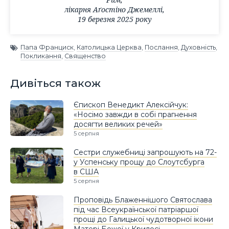
лікарня Аґостіно Джемеллі,
19 березня 2025 року
Папа Франциск
,
Католицька Церква
,
Послання
,
Духовність
,
Покликання
,
Священство
Дивіться також
Єпископ Венедикт Алексійчук:
«Носімо завжди в собі прагнення
досягти великих речей»
5 серпня
Сестри служебниці запрошують на 72-
у Успенську прощу до Слоутсбурга
в США
5 серпня
Проповідь Блаженнішого Святослава
під час Всеукраїнської патріаршої
прощі до Галицької чудотворної ікони