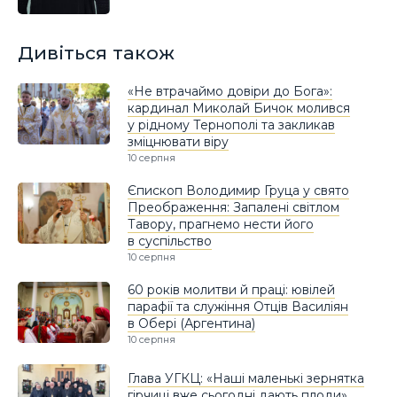
Дивіться також
«Не втрачаймо довіри до Бога»:
кардинал Миколай Бичок молився
у рідному Тернополі та закликав
зміцнювати віру
10 серпня
Єпископ Володимир Груца у свято
Преображення: Запалені світлом
Тавору, прагнемо нести його
в суспільство
10 серпня
60 років молитви й праці: ювілей
парафії та служіння Отців Василіян
в Обері (Аргентина)
10 серпня
Глава УГКЦ: «Наші маленькі зернятка
гірчиці вже сьогодні дають плоди»