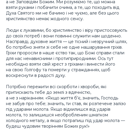
а не Заповідям Божим. Ми розуміємо те, що можна
взяти руками і побачити очима, а те, що походить від
Духа Святого ми не бачимо і не чуємо, але без цього
християнство немає жодного сенсу.
Люди є лукавими, бо християнство і віру пристосовують
до своїх потреб і вони повинні служити нам щоденно.
Насправді, духовне життя — це тісний і незручний шлях,
бо потрібно зняти зі себе не одне нашарування гріхів.
Гріхи проросли в наше єство так, що Божі справи стали
для нас ненависними і протиприродними. Ось тут
необхідно взяти свій хрест з гріхами і винести його
на свою Голгофу та померти у стражданнях, щоб
воскреснути в радості духу.
Потрібно пережити всі скорботи і хвороби, які
притискають тебе до землі з вдячністю,
а не з наріканням. «Якщо життя б’є, значить, Господь
не забув про тебе; значить, ти став, як розпечене залізо
під ударами молота. Якщо відхилишся від ударів
молота, то залишишся необробленим шматком
холодного металу, а якщо потрапиш під удар молота —
будеш чудовим творінням Божих рук!»