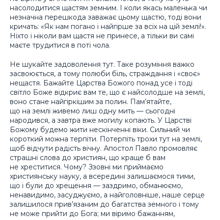
насолодитися щастям земним. І коли якась маленька чи
незначна перешкода заважає цьому щастю, тоді вони
кричать: «Як нам погано і найгірше за всіх на цій землі!».
Ніхто і ніколи вам щастя не принесе, а тільки ви самі
маєте трудитися в поті чола.
Не шукайте задоволення тут. Таке розуміння важко
засвоюється, а тому полюби біль, страждання і «
своє
»
нещастя. Бажайте Царства Божого понад усе і тоді
світло Боже відкриє вам те, що є найсолодше на землі,
воно стане найгіркішим за полин. Пам’ятайте,
що на землі живемо лиш одну мить — сьогодні
народився, а завтра вже могилу копають. У Царстві
Божому будемо жити нескінченні віки. Сильний чи
короткий можна терпіти. Потерпіть трохи тут на землі,
щоб відчути радість вічну. Апостол Павло промовляє
страшні слова до християн, що краще б вам
не хреститися. Чому? Ззовні ми приймаємо
християнську науку, а всередині залишаємося тими,
що і були до хрещення — заздримо, обманюємо,
ненавидимо, засуджуємо, а найголовніше, наше серце
залишилося прив’язаним до багатства земного і тому
не може прийти до Бога; ми віримо бажанням,