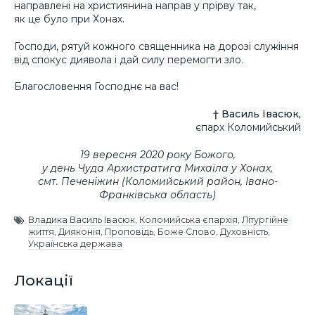
направлені на християнина направ у прірву так,
як це було при Хонах.
Господи, рятуй кожного священника на дорозі служіння
від спокус диявола і дай силу перемогти зло.
Благословення Господнє на вас!
† Василь Івасюк,
єпарх Коломийський
19 вересня 2020 року Божого,
у день Чуда Архистратига Михаїла у Хонах,
смт. Печеніжин (Коломийський район, Івано-
Франківська область)
Владика Василь Івасюк
,
Коломийська єпархія
,
Літургійне
життя
,
Дияконія
,
Проповідь
,
Боже Слово
,
Духовність
,
Українська держава
Локації