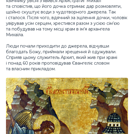
язичнику увісні з’явився Архистратиг Михаїл
та сповістив, що його дочка отримає дар розмовляти,
щойно скуштує води з чудотворного джерела. Так
і сталося. Після чого, вдячний за зцілення дочки, чоловік
увірував усім серцем, хрестився разом з усією сім’єю
та побудував на тому місці храм в ім’я архангела
Михаїла.
Люди почали приходити до джерела, відчувши
благодать Божу, приймали хрещення й одужували.
Сприяв цьому служитель Архип, який жив при храмі
і понад 60 років проповідував Євангеліє словом
та власним прикладом.