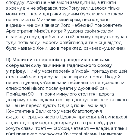
споруду. Архип не мав змоги завадити їм, а втікати
з храму він не збирався, тож йому залишалося тільки
молитись. І коли дві річки єдиним бурхливим потоком
понеслись на Михайлівський храм, несподівано
видимим чином з’явився його небесний покровитель
Архистратиг Михаїл, котрий ударив своїм жезлом
в кам’яну гору і, зробивши в ній велику прірву скерував
туди потік води. Вороги розбіглися, а те місце відтоді
було названо Хони, що в перекладі означає «
ущелина
».
ІІ). Молитви теперішніх праведників так само
скерували силу язичників Радянського Союзу
у прірву.
Нині у часи перемін в Україні пригадуємо цей
страшний час терору за право вірити в Бога. Людей
переслідували, ув’язнювали і вбивали та не дозволяли
єпископові нікого посвячувати у духовний сан.
Прийшли 90 — ті роки минулого століття і дорога
до храму стала відкритою, віра доступною всім та нікого
за неї не переслідують. Однак, починаючи від
Константина Великого у часи благополуччя
аж до теперішніх часів в Церкву приходять й випадкові
люди: одні приходять до храму із-за грошей, другі
хочуть слави, треті — кар’єри, четверті — влади, а тільки
п’яті правдиво послужити Христові ділами і молитвою.