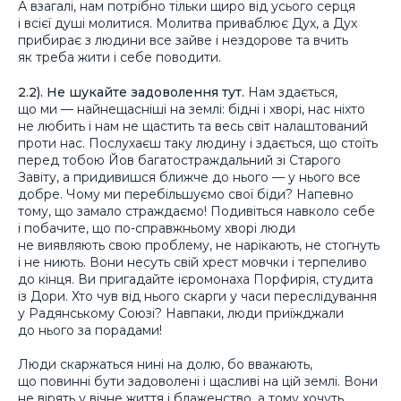
А взагалі, нам потрібно тільки щиро від усього серця
і всієї душі молитися. Молитва приваблює Дух, а Дух
прибирає з людини все зайве і нездорове та вчить
як треба жити і себе поводити.
2.2). Не шукайте задоволення тут.
Нам здається,
що ми — найнещасніші на землі: бідні і хворі, нас ніхто
не любить і нам не щастить та весь світ налаштований
проти нас. Послухаєш таку людину і здається, що стоїть
перед тобою Йов багатостраждальний зі Старого
Завіту, а придивишся ближче до нього — у нього все
добре. Чому ми перебільшуємо свої біди? Напевно
тому, що замало страждаємо! Подивіться навколо себе
і побачите, що по-справжньому хворі люди
не виявляють свою проблему, не нарікають, не стогнуть
і не ниють. Вони несуть свій хрест мовчки і терпеливо
до кінця. Ви пригадайте ієромонаха Порфирія, студита
із Дори. Хто чув від нього скарги у часи переслідування
у Радянському Союзі? Навпаки, люди приїжджали
до нього за порадами!
Люди скаржаться нині на долю, бо вважають,
що повинні бути задоволені і щасливі на цій землі. Вони
не вірять у вічне життя і блаженство, а тому хочуть