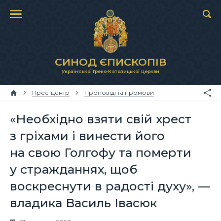
СИНОД ЄПИСКОПІВ
Української Греко-Католицької Церкви
Прес-центр
Проповіді та промови
«Необхідно взяти свій хрест
з гріхами і винести його
на свою Голгофу та померти
у стражданнях, щоб
воскреснути в радості духу», —
владика Василь Івасюк