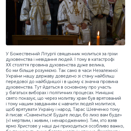
У Божественній Літургії священник молиться за гріхи
духовенства і невідання людей. І тому в катастрофі
ХХ століття провина духовенства дуже велика,
бо ми більше розуміємо. Так само в часи Незалежної
України нашу державу доведено зі стану найбільш
передової до найбіднішої і в цьому є значна провина
духовенства. Тут йдеться в основному про участь
у багатьох виборах і політичних процесах. Нинішнє
свято показує, що через молитву храм був врятований
і тому нашим завданням є навчити людей молитися,
щоб врятувати Україну і народ. Тарас Шевченко тому
й писав: «Схаменіться! Будьте люди, бо лихо вам буде»
(«І мертвим, і живим, і ненародженим»). Тим, хто взяв
ярмо Христове у наші дні приходиться особливо важко,