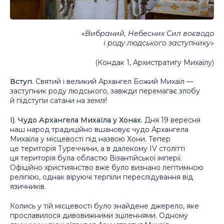
«Вибраний, Небесних Сил воєводо
i роду людського заступнику»
(Кондак 1, Архистратигу Михаїлу)
Вступ.
Святий i великий Архангел Божий Михаїл —
заступник роду людського, завжди перемагає злобу
й підступи сатани на землi!
І)
.
Чудо Архангела Михаїла у Хонах.
Дня 19 вересня
наш народ традиційно вшановує чудо Архангела
Михаїла у місцевості під назвою Хони. Тепер
це територія Туреччини, а в далекому IV столітті
ця територія була областю Візантійської імперії.
Офіційно християнство вже було визнано легітимною
релігією, однак віруючі терпіли переслідування від
язичників.
Колись у тій місцевості було знайдене джерело, яке
прославилося дивовижними зціленнями. Одному