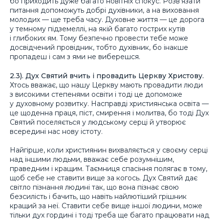
бо приходить дуже багато новітніх спокус. Розв’язати
питання допоможуть добрі духівники, а на виховання
молодих — ще треба часу. Духовне життя — це дорога
у темному підземеллі, на якій багато гострих кутів
і глибоких ям. Тому безпечно провести тебе може
досвідчений провідник, тобто духівник, бо інакше
пропадеш і сам з ями не виберешся.
2.3). Дух Святий вчить і провадить Церкву Христову.
Хтось вважає, що нашу Церкву мають провадити люди
з високими степенями освіти і тоді це допоможе
у духовному розвитку. Насправді християнська освіта —
це щоденна праця, піст, смирення і молитва, бо тоді Дух
Святий поселяється у людському серці й утворює
всередині нас нову істоту.
Найгірше, коли християнин вихваляється у своєму серці
над іншими людьми, вважає себе розумнішим,
праведним і кращим. Таємниця спасіння полягає в тому,
щоб себе не ставити вище за когось. Дух Святий дає
світло пізнання людині так, що вона пізнає свою
безсилість і бачить, що навіть найлютіший грішник
кращий за неї. Ставити себе вище іншої людини, може
тільки дух гордині і тоді треба ще багато працювати над