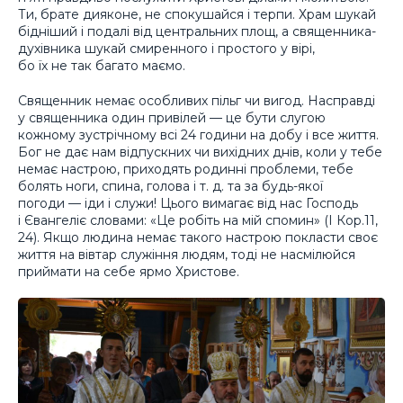
Ти, брате дияконе, не спокушайся і терпи. Храм шукай
бідніший і подалі від центральних площ, а священника-
духівника шукай смиренного і простого у вірі,
бо їх не так багато маємо.
Священник немає особливих пільг чи вигод. Насправді
у священника один привілей — це бути слугою
кожному зустрічному всі 24 години на добу і все життя.
Бог не дає нам відпускних чи вихідних днів, коли у тебе
немає настрою, приходять родинні проблеми, тебе
болять ноги, спина, голова і т. д. та за будь-якої
погоди — іди і служи! Цього вимагає від нас Господь
і Євангеліє словами: «Це робіть на мій спомин» (І Кор.11,
24). Якщо людина немає такого настрою покласти своє
життя на вівтар служіння людям, тоді не насмілюйся
приймати на себе ярмо Христове.