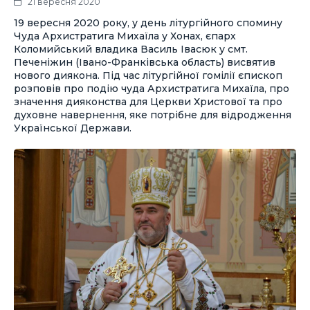
21 вересня 2020
19 вересня 2020 року, у день літургійного спомину
Чуда Архистратига Михаїла у Хонах, єпарх
Коломийський владика Василь Івасюк у смт.
Печеніжин (Івано-Франківська область) висвятив
нового диякона. Під час літургійної гомілії єпископ
розповів про подію чуда Архистратига Михаїла, про
значення дияконства для Церкви Христової та про
духовне навернення, яке потрібне для відродження
Української Держави.