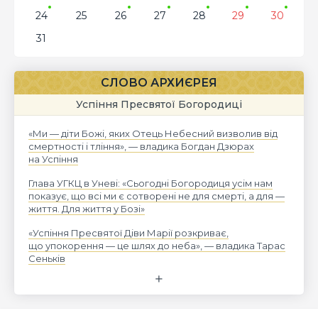
24
25
26
27
28
29
30
31
СЛОВО АРХИЄРЕЯ
Успіння Пресвятої Богородиці
«Ми — діти Божі, яких Отець Небесний визволив від
смертності і тління», — владика Богдан Дзюрах
на Успіння
Глава УГКЦ в Уневі: «Сьогодні Богородиця усім нам
показує, що всі ми є сотворені не для смерті, а для —
життя. Для життя у Бозі»
«Успіння Пресвятої Діви Марії розкриває,
що упокорення — це шлях до неба», — владика Тарас
Сеньків