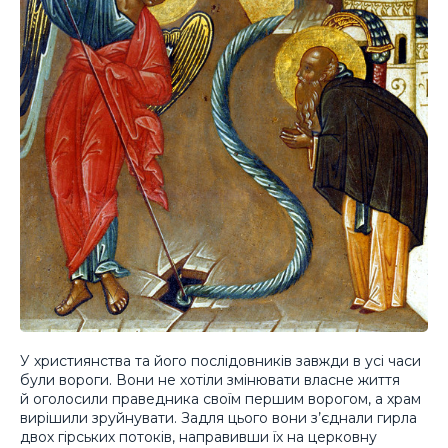
У християнства та його послідовників завжди в усі часи
були вороги. Вони не хотіли змінювати власне життя
й оголосили праведника своїм першим ворогом, а храм
вирішили зруйнувати. Задля цього вони з’єднали гирла
двох гірських потоків, направивши їх на церковну