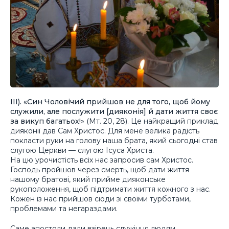
ІІІ).
«С
ин Чоловічий прийшов не для того, щоб йому
служили, але послужити [дияконія] й дати життя своє
за викуп багатьох!
»
(Мт. 20, 28). Це найкращий приклад
дияконії дав Сам Христос. Для мене велика радість
покласти руки на голову наша брата, який сьогодні став
слугою Церкви — слугою Ісуса Христа.
На цю урочистість всіх нас запросив сам Христос.
Господь пройшов через смерть, щоб дати життя
нашому братові, який прийме дияконське
рукоположення, щоб підтримати життя кожного з нас.
Кожен із нас прийшов сюди зі своїми турботами,
проблемами та негараздами.
Саме апостоли дали взірець служіння людям