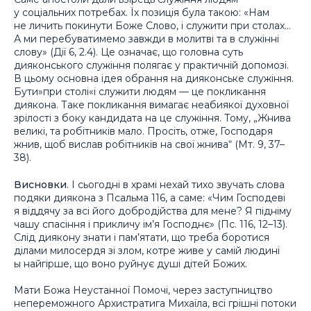
у соціальних потребах. Їх позиція була такою: «Нам
не личить покинути Боже Слово, і служити при столах…
А ми перебуватимемо завжди в молитві та в служінні
слову» (Дії 6, 2.4). Це означає, що головна суть
дияконського служіння полягає у практичній допомозі.
В цьому основна ідея обрання на дияконське служіння.
Бути»
при столі
«і служити людям — це покликання
диякона. Таке покликання вимагає неабиякої духовної
зрілості з боку кандидата на це служіння. Тому, „
Жнива
великі, та робітників мало. Просіть, отже, Господаря
жнив, щоб вислав робітників на свої жнива
“ (Мт. 9, 37–
38).
Висновки
. І сьогодні в храмі нехай тихо звучать слова
подяки диякона з Псальма 116, а саме: «Чим Господеві
я віддячу за всі його добродійства для мене? Я підніму
чашу спасіння і прикличу ім’я Господнє» (Пс. 116, 12–13).
Слід диякону знати і пам’ятати, що треба боротися
ділами милосердя зі злом, котре живе у самій людині
ы найгірше, що воно руйнує душі дітей Божих.
Мати Божа Неустанної Помочі, через заступництво
непереможного Архистратига Михаїла, всі грішні потоки