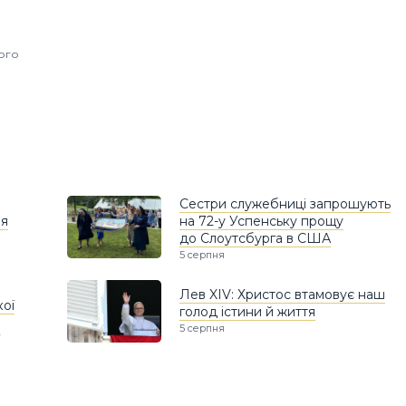
ного
Сестри служебниці запрошують
ня
на 72-у Успенську прощу
до Слоутсбурга в США
5 серпня
Лев XIV: Христос втамовує наш
кої
голод істини й життя
5 серпня