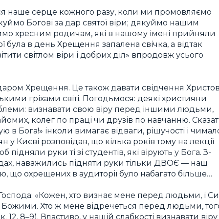
ься наше серце кожного разу, коли ми промовляємо
куймо Богові за дар святої віри; дякуймо нашим
уймо хресним родичам, які в нашому імені прийняли
 була в день Хрещення запалена свічка, а відтак
ітити світлом віри і добрих діл» впродовж усього
 даром Хрещення. Це також давати свідчення Христов
кими гріхами світі. Погодьмося: деякі християни
роблеми: визнавати свою віру перед іншими людьми,
знайомих, колег по праці чи друзів по навчанню. Сказа
ую в Бога!» інколи вимагає відваги, рішучості і чимал
 у Києві розповідав, що кілька років тому на лекції
 підняли руки ті зі студентів, які вірують у Бога. З-
адах, наважились підняти руки тільки ДВОЄ — наш
, що охрещених в аудиторії було набагато більше…
Господа: «Кожен, хто визнає мене перед людьми, і С
 Божими. Хто ж мене відречеться перед людьми, тог
 12, 8–9). Властиво, у нашій слабкості визнавати віру