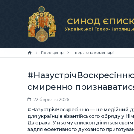
СИНОД ЄПИСК
Української Греко-Католиць
Прес-центр
Інтерв’ю та коментарі
#НазустрічВоскресінню 
смиренно признаватися
22 березня 2026
#НазустрічВоскресінню — це медійний д
для українців візантійського обряду у Н
Дзюраха. У ньому єпископ ділиться свої
задля ефективного духовного приготуван