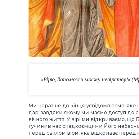
«Вірю, допоможи моєму невірству!» (Мр.
Ми нераз не до кінця усвідомлюємо, яке ц
дар, завдяки якому ми маємо доступ до се
вічного життя. У вірі ми відкриваємо, що 
і учинив нас спадкоємцями Його небесного
перед світлом віри, яка відкриває перед 