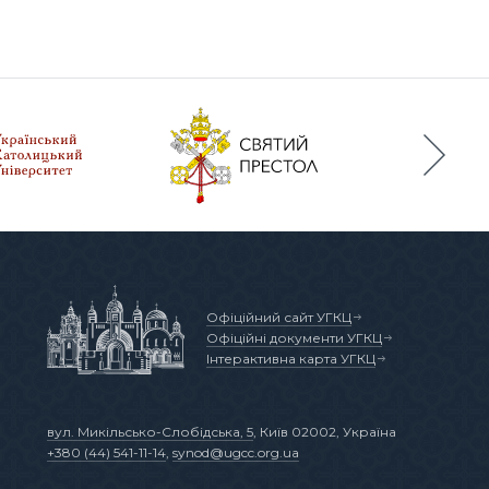
Офіційний сайт УГКЦ
Офіційні документи УГКЦ
Інтерактивна карта УГКЦ
вул. Микільсько-Слобідська, 5
, Київ 02002, Україна
+380 (44) 541-11-14
,
synod@ugcc.org.ua