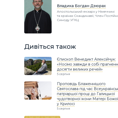
Владика Богдан Дзюрах
Апостольський екзарх у Німеччині
та країнах Скандинавії, Член Постій
Синоду УГКЦ
Дивіться також
Єпископ Венедикт Алексійчук:
«Носімо завжди в собі прагнен
досягти великих речей»
5 серпня
Проповідь Блаженнішого
Святослава під час Всеукраїнсь
патріаршої прощі до Галицької
чудотворної ікони Матері Божої
у Крилосі
5 серпня