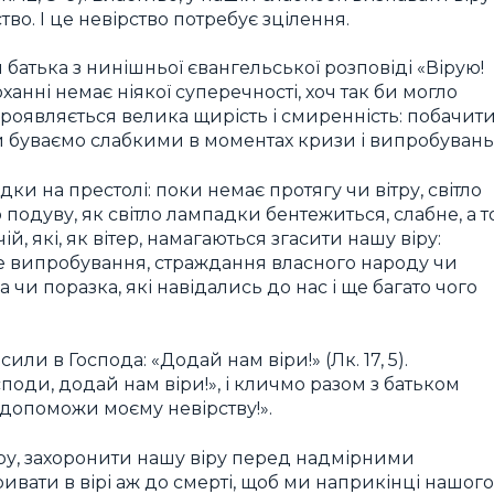
о. І це невірство потребує зцілення.
батька з нинішньої євангельської розповіді «Вірую!
анні немає ніякої суперечності, хоч так би могло
роявляється велика щирість і смиренність: побачит
и буваємо слабкими в моментах кризи і випробувань
ки на престолі: поки немає протягу чи вітру, світло
подуву, як світло лампадки бентежиться, слабне, а т
й, які, як вітер, намагаються згасити нашу віру:
жке випробування, страждання власного народу чи
чи поразка, які навідались до нас і ще багато чого
или в Господа: «Додай нам віри!» (Лк. 17, 5).
поди, додай нам віри!», і кличмо разом з батьком
, допоможи моєму невірству!».
іру, захоронити нашу віру перед надмірними
ивати в вірі аж до смерті, щоб ми наприкінці нашого