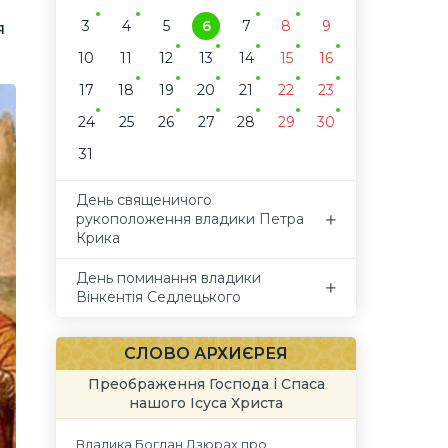
3
4
5
6
7
8
9
я
10
11
12
13
14
15
16
17
18
19
20
21
22
23
24
25
26
27
28
29
30
31
День священичого
рукоположення владики Петра
Крика
День поминання владики
Вінкентія Седлецького
СЛОВО АРХИЄРЕЯ
Преображення Господа і Спаса
нашого Ісуса Христа
Владика Богдан Дзюрах про