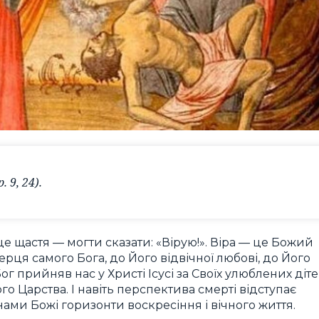
 9, 24).
е щастя — могти сказати: «Вірую!». Віра — це Божий
рця самого Бога, до Його відвічної любові, до Його
Бог прийняв нас у Христі Ісусі за Своїх улюблених діт
 Царства. І навіть перспектива смерті відступає
нами Божі горизонти воскресіння і вічного життя.