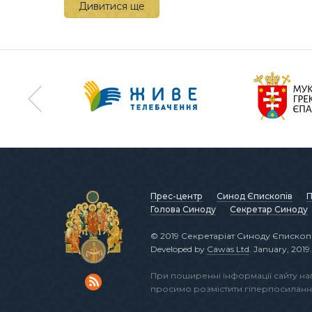
Дивитися ще
Прес-центр
Синод Єпископів
П
Голова Синоду
Секретар Синоду
© 2019 Секретаріат Синоду Єпископі
Developed by
Cawas Ltd
. January, 2019.
При поширенні інформації сайту н
просимо розмістити гіперпосиланн