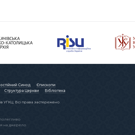
остійний Синод
Єпископи
Структура Церкви
Бібліотека
в УГКЦ. Всі права застережено.
аполегливо
я на джерело.