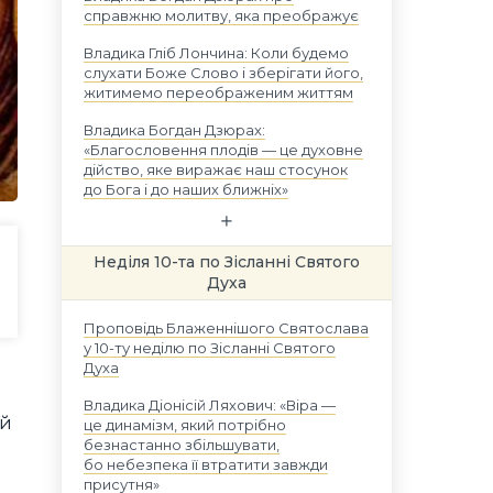
справжню молитву, яка преображує
Владика Гліб Лончина: Коли будемо
слухати Боже Слово і зберігати його,
житимемо переображеним життям
Владика Богдан Дзюрах:
«Благословення плодів — це духовне
дійство, яке виражає наш стосунок
до Бога і до наших ближніх»
Неділя 10-та по Зісланні Святого
Духа
Проповідь Блаженнішого Святослава
у 10-ту неділю по Зісланні Святого
Духа
Владика Діонісій Ляхович: «Віра —
ей
це динамізм, який потрібно
безнастанно збільшувати,
бо небезпека її втратити завжди
присутня»