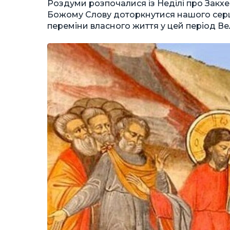
Роздуми розпочалися із Неділі про Закхе
Божому Слову доторкнутися нашого серц
переміни власного життя у цей період Ве