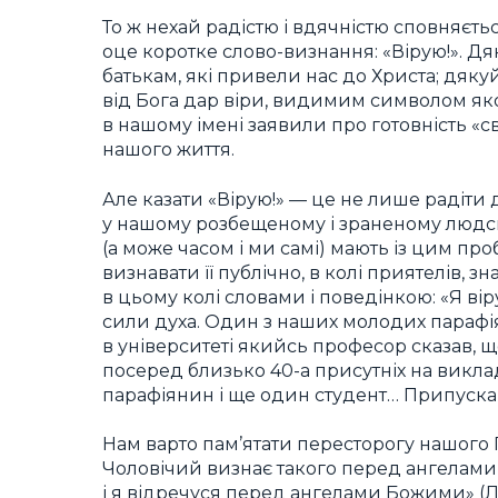
То ж нехай радістю і вдячністю сповняєт
оце коротке слово-визнання: «Вірую!». Дя
батькам, які привели нас до Христа; дяк
від Бога дар віри, видимим символом якої
в нашому імені заявили про готовність «св
нашого життя.
Але казати «Вірую!» — це не лише радіти
у нашому розбещеному і зраненому людсь
(а може часом і ми самі) мають із цим п
визнавати її публічно, в колі приятелів, 
в цьому колі словами і поведінкою: «Я вір
сили духа. Один з наших молодих парафіян
в університеті якийсь професор сказав, щоб
посеред близько 40-а присутніх на викл
парафіянин і ще один студент… Припускаю
Нам варто пам’ятати пересторогу нашого 
Чоловічий визнає такого перед ангелами
і я відречуся перед ангелами Божими» (Лк.