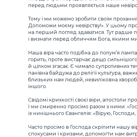
перед людьми проявляється наше невірств
Тому і ми можемо зробити своїм прохання 
Допоможи моєму невірству!». У цьому прох
на перший погляд здаватися. Тут радше п
і визнати перед обличчям Бога, якими м
Наша віра часто подібна до полум’я лампад
горить, проте вистарчає дещо сильнішого 
й цілком згасає. Є чимало супротивних течі
панівна байдужа до релігії культура, ва
близьких нам людей, невиліковна хвороба 
іншого.
Свідомі крихкості своєї віри, апостоли прос
І ми смиренно просімо разом з ними: «Гос
із нинішнього Євангелія: «Вірую, Господи
Часто просімо в Господа скріпити нашу в
спокусами і кризами, допомогти нам витр