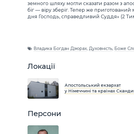
земного шляху могли сказати разом з апо
біг — віру зберіг. Тепер же приготований
дня Господь, справедливий Суддя» (2 Тим. 
Владика Богдан Дзюрах
,
Духовність
,
Боже Сл
Локації
Апостольський екзархат
у Німеччині та країнах Сканди
Персони