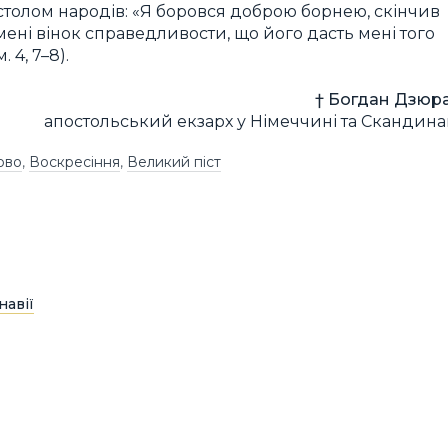
столом народів: «Я боровся доброю борнею, скінчив
 мені вінок справедливости, що його дасть мені того
4, 7–8).
† Богдан Дзюра
апостольський екзарх у Німеччині та Скандинав
ово
,
Воскресіння
,
Великий піст
навії