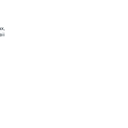
х,
ії