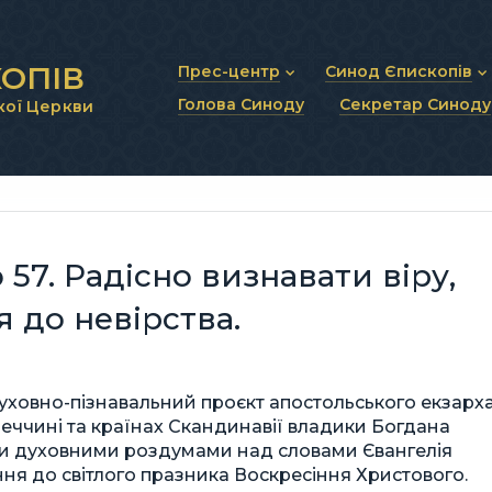
ОПІВ
Прес-центр
Синод Єпископів
Голова Синоду
Секретар Синоду
кої Церкви
Новини та анонси
Статут Синоду Єписко
Інтерв’ю та коментарі
Регламент Синоду Єп
Проповіді та промови
Положення про Голов
Молитовне прикликанн
Синодальні органи
Секретаріат Синоду
Контактна інформація
57. Радісно визнавати віру,
 до невірства.
уховно-пізнавальний проєкт апостольського екзарх
імеччині та країнах Скандинавії владики Богдана
ми духовними роздумами над словами Євангелія
ня до світлого празника Воскресіння Христового.