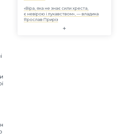
«Віра, яка не знає сили хреста,
є невірою і лукавством», — владика
Ярослав Приріз
і
ти
ої
ин
о