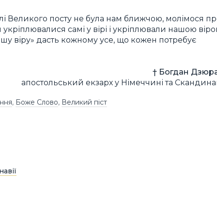
ілі Великого посту не була нам ближчою, молімося п
и укріплювалися самі у вірі і укріплювали нашою вір
шу віру» дасть кожному усе, що кожен потребує
† Богдан Дзюра
апостольський екзарх у Німеччині та Скандинав
іння
,
Боже Слово
,
Великий піст
навії