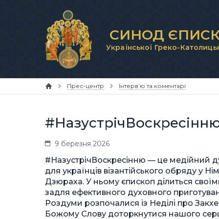
СИНОД ЄПИСК
Української Греко-Католиць
Прес-центр
Інтерв’ю та коментарі
#НазустрічВоскресінню 
9 березня 2026
#НазустрічВоскресінню — це медійний д
для українців візантійського обряду у Н
Дзюраха. У ньому єпископ ділиться свої
задля ефективного духовного приготуван
Роздуми розпочалися із Неділі про Закхе
Божому Слову доторкнутися нашого серц