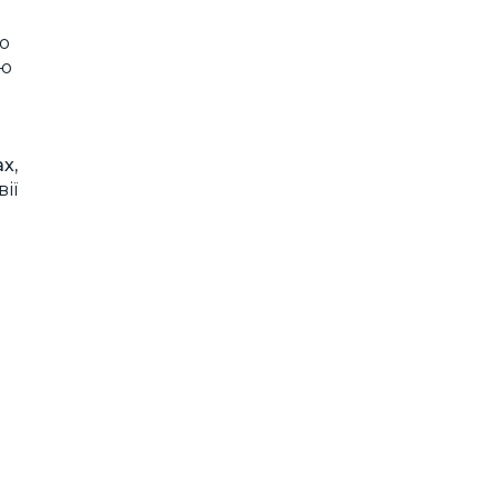
ро
ою
х,
ії