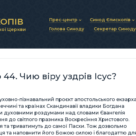
ОПІВ
Прес-центр
Синод Єпископів
Голова Синоду
Секретар Синоду
кої Церкви
Новини та анонси
Статут Синоду Єписко
Інтерв’ю та коментарі
Регламент Синоду Єп
Проповіді та промови
Положення про Голов
Молитовне прикликанн
Синодальні органи
Секретаріат Синоду
Контактна інформація
44. Чию віру уздрів Ісус?
уховно-пізнавальний проєкт апостольського екзарх
імеччині та країнах Скандинавії владики Богдана
ми духовними роздумами над словами Євангелія
ня до світлого празника Воскресіння Христового.
я та триватимуть до самої Пасхи. Тож дозвольмо
я та наповнити його Божою силою і благодаттю дл