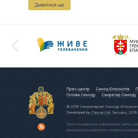
Дивитися ще
Прес-центр
Синод Єпископів
П
Голова Синоду
Секретар Синоду
© 2019 Секретаріат Синоду Єпископі
Developed by
Cawas Ltd
. January, 2019.
При поширенні інформації сайту н
просимо розмістити гіперпосиланн