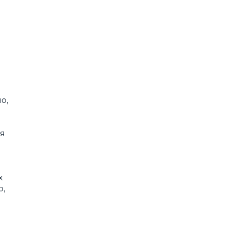
о,
ся
х
о,