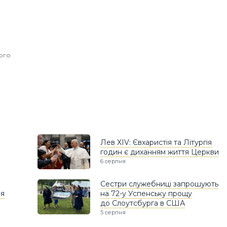
ного
Лев XIV: Євхаристія та Літургія
годин є диханням життя Церкви
6 серпня
Сестри служебниці запрошують
ня
на 72-у Успенську прощу
до Слоутсбурга в США
5 серпня