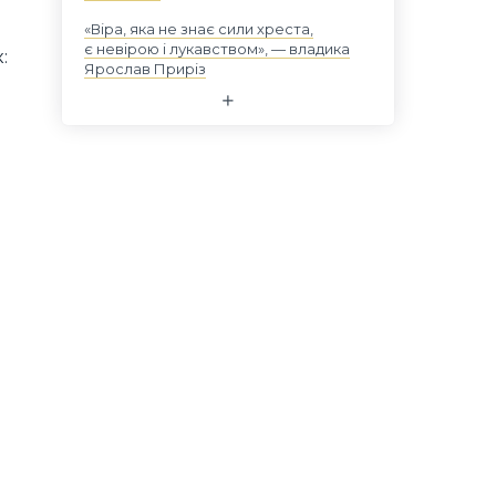
«Віра, яка не знає сили хреста,
є невірою і лукавством», — владика
:
Ярослав Приріз