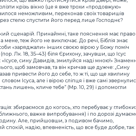
вилося, що важко протиснутися крізь двері, може,
олізти крізь вікно (це я вже трохи «продовжую»
явилося неможливим, переконав своїх товаришів
через стелю спустити його перед лице Господнє?
кий сценарій. Принаймні, таке пояснення має право
а мене, теж його не виключає. До речі, Біблія знає
особи «заряджали» інших своєю вірою у Божу поміч
ор. Лк. 18, 35–43) біля Єрихону, зачувши, що Ісус
 «Ісусе, сину Давидів, змилуйся наді мною!» Знаменн
ього, щоб замовчав, та він кричав ще дужче: „Сину
азав привести його до себе, то ж ті, що ще хвилину
ловом Ісуса, але і вірою сліпця і вже самі звернули
стань лишень, кличе тебе“ (Мр. 10, 29) і допомогли
уація: збираємося до когось, хто перебуває у глибоки
а ближнього, важке випробування) і по дорозі думаєм
людину. Але, прийшовши, з подивом бачимо,
покій, надію, впевненість, що все буде добре, так