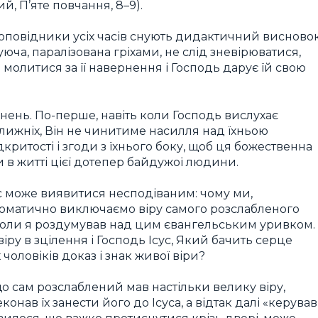
, П’яте повчання, 8–9).
проповідники усіх часів снують дидактичний висновок
юча, паралізована гріхами, не слід зневірюватися,
 молитися за її навернення і Господь дарує їй свою
чнень. По-перше, навіть коли Господь вислухає
ближніх, Він не чинитиме насилля над їхньою
критості і згоди з їхнього боку, щоб ця божественна
 в житті цієї дотепер байдужої людини.
ас може виявитися несподіваним: чому ми,
автоматично виключаємо віру самого розслабленого
коли я роздумував над цим євангельським уривком.
віру в зцілення і Господь Ісус, Який бачить серце
чоловіків доказ і знак живої віри?
 що сам розслаблений мав настільки велику віру,
конав їх занести його до Ісуса, а відтак далі «керував