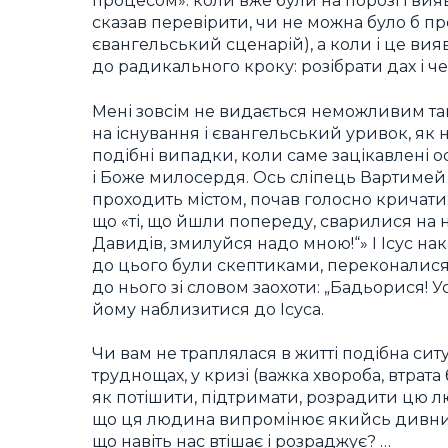
процесом»: коли вже були на порозі і вия
сказав перевірити, чи не можна було б пр
євангельський сценарій), а коли і це ви
до радикального кроку: розібрати дах і 
Мені зовсім не видається неможливим та
на існування і євангельський уривок, як н
подібні випадки, коли саме зацікавлені 
і Боже милосердя. Ось сліпець Вартимей (п
проходить містом, почав голосно кричати:
що «ті, що йшли попереду, сварилися на н
Давидів, змилуйся надо мною!“» І Ісус нак
до цього були скептиками, переконалися с
до нього зі словом заохоти: „Бадьорися! У
йому наблизитися до Ісуса.
Чи вам не траплялася в житті подібна сит
труднощах, у кризі (важка хвороба, втрат
як потішити, підтримати, розрадити цю 
що ця людина випромінює якийсь дивний с
що навіть нас втішає і розраджує? …