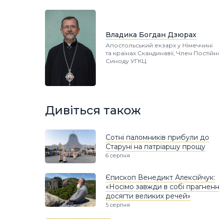
Владика Богдан Дзюрах
Апостольський екзарх у Німеччині
та країнах Скандинавії, Член Постій
Синоду УГКЦ
Дивіться також
Сотні паломників прибули до
Старуні на патріаршу прощу
6 серпня
Єпископ Венедикт Алексійчук:
«Носімо завжди в собі прагнен
досягти великих речей»
5 серпня