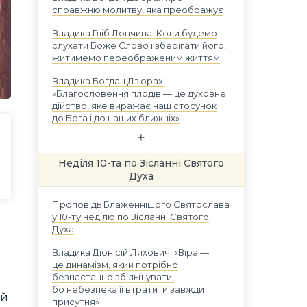
справжню молитву, яка преображує
Владика Гліб Лончина: Коли будемо
слухати Боже Слово і зберігати його,
житимемо переображеним життям
Владика Богдан Дзюрах:
«Благословення плодів — це духовне
дійство, яке виражає наш стосунок
до Бога і до наших ближніх»
Неділя 10-та по Зісланні Святого
Духа
Проповідь Блаженнішого Святослава
у 10-ту неділю по Зісланні Святого
Духа
е
Владика Діонісій Ляхович: «Віра —
це динамізм, який потрібно
безнастанно збільшувати,
бо небезпека її втратити завжди
ий
присутня»