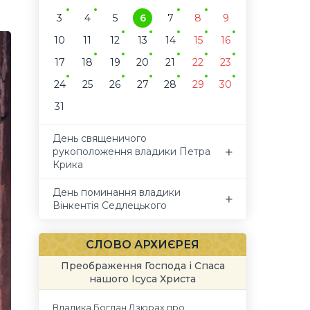
3
4
5
6
7
8
9
10
11
12
13
14
15
16
17
18
19
20
21
22
23
24
25
26
27
28
29
30
31
День священичого
рукоположення владики Петра
Крика
День поминання владики
Вінкентія Седлецького
СЛОВО АРХИЄРЕЯ
Преображення Господа і Спаса
нашого Ісуса Христа
Владика Богдан Дзюрах про