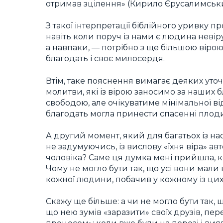
отримав зцілення» (Кирило Єрусалимський
З такої інтерпретації біблійного уривку 
навіть коли поруч із нами є людина невіру
а навпаки, — потрібно з ще більшою вірою
благодать і своє милосердя.
Втім, таке пояснення вимагає деяких уто
молитви, які із вірою заносимо за наших 
свободою, але очікуватиме мінімальної від
благодать могла принести спасенні плоди
А другий момент, який для багатьох із н
не задумуючись, із вислову «їхня віра» 
чоловіка? Саме ця думка мені прийшла, 
Чому не могло бути так, що усі вони мали 
кожної людини, побачив у кожному із цих 
Скажу ще більше: а чи не могло бути так,
що нею зумів «заразити» своїх друзів, пере