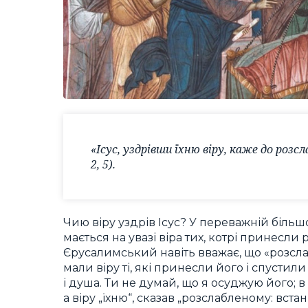
«Ісус, уздрівши їхню віру, каже до розс
2, 5).
Чию віру уздрів Ісус? У переважній більш
мається на увазі віра тих, котрі принесли
Єрусалимський навіть вважає, що «розсл
мали віру ті, які принесли його і спустили
і душа. Ти не думай, що я осуджую його; в
а віру „їхню“, сказав „розслабленому: встань