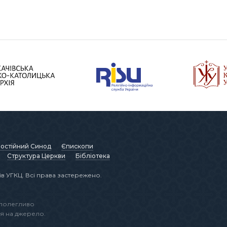
остійний Синод
Єпископи
Структура Церкви
Бібліотека
в УГКЦ. Всі права застережено.
аполегливо
я на джерело.