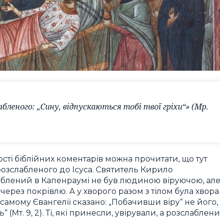
лабленого: „Сину, відпускаються тобі твої гріхи“» (Мр.
ості біблійних коментарів можна прочитати, що тут
 розслабленого до Ісуса. Святитель Кирило
аблений в Капенраумі не був людиною віруючою, ал
 через покрівлю. А у хворого разом з тілом була хвора
 самому Євангелії сказано: „Побачивши віру“ не його,
“ (Мт. 9, 2). Ті, які принесли, увірували, а розслаблен