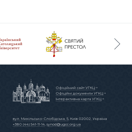
Офіційний сайт УГКЦ
Офіційні документи УГКЦ
Інтерактивна карта УГКЦ
вул. Микільсько-Слобідська, 5
, Київ 02002, Україна
+380 (44) 541-11-14
,
synod@ugcc.org.ua