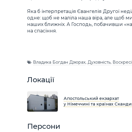
Яка б інтерпретація Євангелія Другої нед
одне: щоб не маліла наша віра, але щоб м
наших ближніх. А Господь, побачивши «на
на спасіння.
Владика Богдан Дзюрах
,
Духовність
,
Воскрес
Локації
Апостольський екзархат
у Німеччині та країнах Сканди
Персони