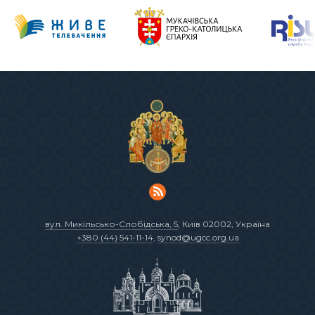
вул. Микільсько-Слобідська, 5
, Київ 02002, Україна
+380 (44) 541-11-14
,
synod@ugcc.org.ua