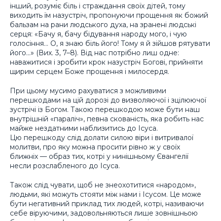
інший, розуміє біль і страждання своїх дітей, тому
виходить їм назустріч, пропонуючи прощення як божий
бальзам на рани людського духа, на зранені людські
серця: «Бачу я, бачу бідування народу мого, і чую
голосіння… О, я знаю біль його! Тому я й зійшов рятувати
його…» (Вих. 3, 7–8). Від нас потрібно лиш одне:
наважитися і зробити крок назустріч Богові, прийняти
щирим серцем Боже прощення і милосердя.
При цьому мусимо рахуватися з можливими
перешкодами на цій дорозі до визволяючої і зцілюючої
зустрічі із Богом. Такою перешкодою може бути наш
внутрішній «параліч», певна скованість, яка робить нас
майже нездатними наблизитись до Ісуса.
Цю перешкоду слід долати силою віри і витривалої
молитви, про яку можна просити рівно ж у своїх
ближніх — образ тих, котрі у нинішньому Євангелії
несли розслабленого до Ісуса.
Також слід чувати, щоб не знеохотитися «народом»,
людьми, які можуть стояти між нами і Ісусом. Це може
бути негативний приклад тих людей, котрі, називаючи
себе віруючими, задовольняються лише зовнішньою