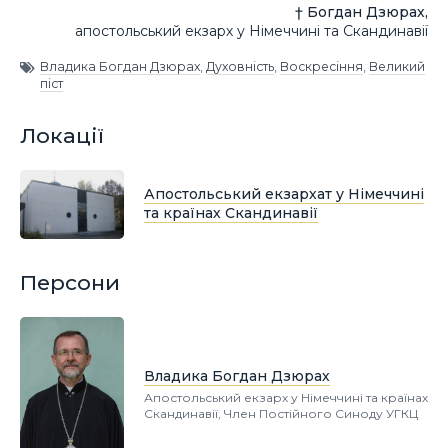
† Богдан Дзюрах,
апостольський екзарх у Німеччині та Скандинавії
Владика Богдан Дзюрах
,
Духовність
,
Воскресіння
,
Великий
піст
Локації
Апостольський екзархат у Німеччині
та країнах Скандинавії
Персони
Владика Богдан Дзюрах
Апостольський екзарх у Німеччині та країнах
Скандинавії, Член Постійного Синоду УГКЦ