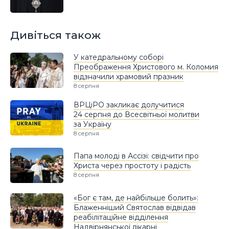
Дивіться також
У катедральному соборі
Преображення Христового м. Коломия
відзначили храмовий празник
8 серпня
ВРЦіРО закликає долучитися
24 серпня до Всесвітньої молитви
за Україну
8 серпня
Папа молоді в Ассізі: свідчити про
Христа через простоту і радість
8 серпня
«Бог є там, де найбільше болить»:
Блаженніший Святослав відвідав
реабілітаційне відділення
Надвірнянської лікарні