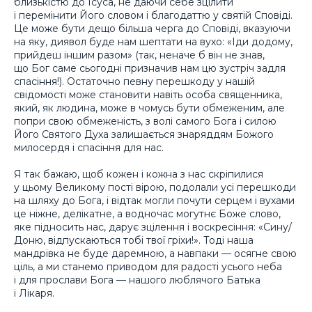
близькістю до Ісуса, не даючи себе зцілити
і перемінити Його словом і благодаттю у святій Сповіді.
Це може бути дещо більша черга до Сповіді, вказуючи
на яку, диявол буде нам шептати на вухо: «Іди додому,
прийдеш іншим разом» (так, неначе б він не знав,
що Бог саме сьогодні призначив нам цю зустріч задля
спасіння!). Остаточно певну перешкоду у нашій
свідомості може становити навіть особа священника,
який, як людина, може в чомусь бути обмеженим, але
попри свою обмеженість, з волі самого Бога і силою
Його Святого Духа залишається знаряддям Божого
милосердя і спасіння для нас.
Я так бажаю, щоб кожен і кожна з нас скріпилися
у цьому Великому пості вірою, подолали усі перешкоди
на шляху до Бога, і відтак могли почути серцем і вухами
це ніжне, делікатне, а водночас могутнє Боже слово,
яке підносить нас, дарує зцілення і воскресіння: «Сину/
Доню, відпускаються тобі твої гріхи!». Тоді наша
мандрівка не буде даремною, а навпаки — осягне свою
ціль, а ми станемо приводом для радості усього неба
і для прослави Бога — нашого люблячого Батька
і Лікаря.