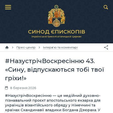
СИНОД ЄПИСКОПІВ
Української Греко-Католицької Церкви
Прес-центр
Інтерв’ю та коментарі
#НазустрічВоскресінню 43.
«Сину, відпускаються тобі твої
гріхи!»
8 березня 2026
#НазустрічВоскресінню — це медійний духовно-
пізнавальний проєкт апостольського екзарха для
українців візантійського обряду у Німеччині та
країнах Скандинавії владики Богдана Дзюраха. У