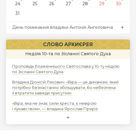
24
25
26
27
28
29
30
31
День поминання владики Антонія Ангеловича
СЛОВО АРХИЄРЕЯ
Неділя 10-та по Зісланні Святого Духа
Проповідь Блаженнішого Святослава у 10-ту неділю
по Зісланні Святого Духа
Владика Діонісій Ляхович: «Віра — це динамізм, який
потрібно безнастанно збільшувати, бо небезпека
її втратити завжди присутня»
«Віра, яка не знає сили хреста, є невірою
і лукавством», — владика Ярослав Приріз