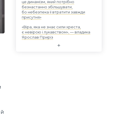
це динамізм, який потрібно
безнастанно збільшувати,
бо небезпека її втратити завжди
присутня»
«Віра, яка не знає сили хреста,
є невірою і лукавством», — владика
Ярослав Приріз
й
й
ий