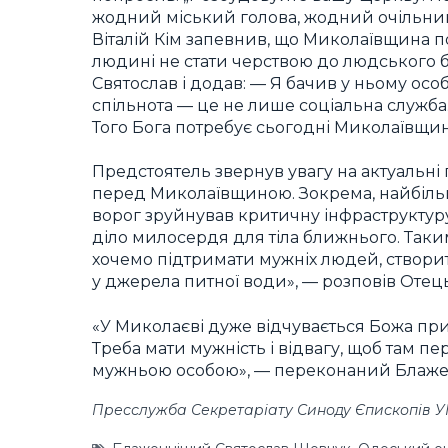
жодний міський голова, жодний очільник 
Віталій Кім запевнив, що Миколаївщина п
людині не стати черствою до людського 
Святослав і додав: — Я бачив у ньому особ
спільнота — це не лише соціальна служба. В
Того Бога потребує сьогодні Миколаївщин
Предстоятель звернув увагу на актуальні г
перед Миколаївщиною. Зокрема, найбільш
ворог зруйнував критичну інфраструктуру
діло милосердя для тіла ближнього. Таким
хочемо підтримати мужніх людей, створит
у джерела питної води», — розповів Отець 
«У Миколаєві дуже відчувається Божа прис
Треба мати мужність і відвагу, щоб там п
мужньою особою», — переконаний Блаже
Пресслужба Секретаріату Синоду Єпископів 