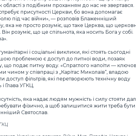
області з подібним проханням до нас не звертався.
отребує присутності Церкви, бо вона допомагає
болю під час війни», — розповів Блаженніший
у, яка не просто розуміє, що таке Церква, що церков
ін розуміє, що це спільнота, яка носить Бога у собі.
а».
уманітарні і соціальні виклики, які стоять сьогодні
ою проблемою є доступ до питної води, позаяк
, що подає питну воду. «Спраглого напоїти — ключо
и чином у співпраці з „Карітас Миколаїв“, владою
и доступ фільтрів, які перетворюють технічну воду
і Глава УГКЦ.
утність, яка надає людям мужність і силу стояти далі
еребувати фізично, а щоб залишитися жити треба бути
нніший Святослав.
УГКЦ