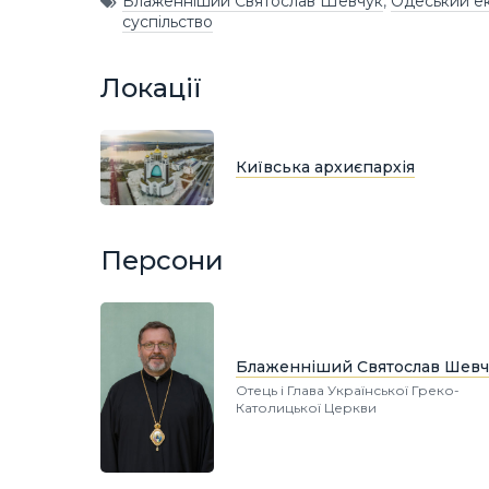
Блаженніший Святослав Шевчук
,
Одеський ек
суспільство
Локації
Київська архиєпархія
Персони
Блаженніший Святослав Шевч
Отець і Глава Української Греко-
Католицької Церкви