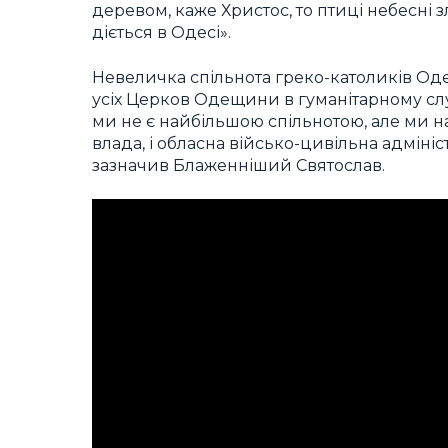
деревом, каже Христос, то птиці небесні 
діється в Одесі».
Невеличка спільнота греко-католиків Оде
усіх Церков Одещини в гуманітарному с
ми не є найбільшою спільнотою, але ми на
влада, і обласна військо-цивільна адмініс
зазначив Блаженніший Святослав.