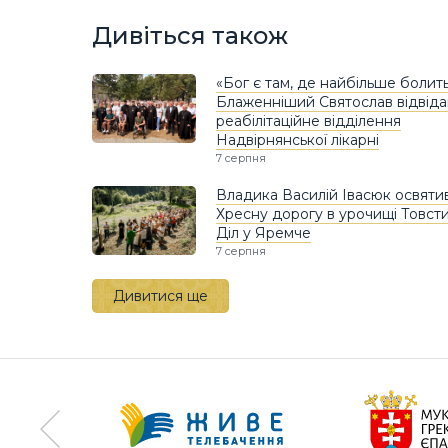
Дивіться також
«Бог є там, де найбільше болить
Блаженніший Святослав відвіда
реабілітаційне відділення
Надвірнянської лікарні
7 серпня
Владика Василій Івасюк освяти
Хресну дорогу в урочищі Товст
Діл у Яремче
7 серпня
Дивитися ще