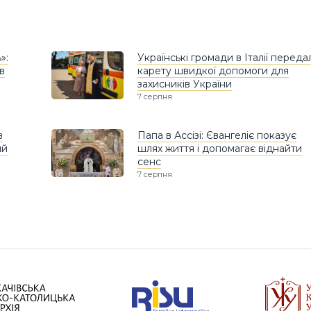
»:
Українські громади в Італії переда
в
карету швидкої допомоги для
захисників України
7 серпня
в
Папа в Ассізі: Євангеліє показує
ий
шлях життя і допомагає віднайти
сенс
7 серпня