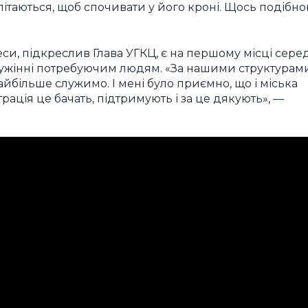
злітаються, щоб спочивати у його кроні. Щось подібно
си, підкреслив Глава УГКЦ, є на першому місці сере
лужінні потребуючим людям. «За нашими структурам
йбільше служимо. І мені було приємно, що і міська
трація це бачать, підтримують і за це дякують», —