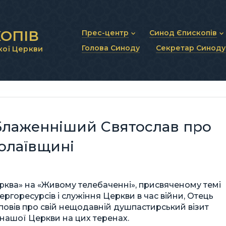
ОПІВ
Прес-центр
Синод Єпископів
Голова Синоду
Секретар Синоду
кої Церкви
Новини та анонси
Статут Синоду Єписко
Інтерв’ю та коментарі
Регламент Синоду Єп
Проповіді та промови
Положення про Голов
Молитовне прикликанн
Синодальні органи
Секретаріат Синоду
Контактна інформація
Блаженніший Святослав про
олаївщині
рква» на «Живому телебаченні», присвяченому темі
ергоресурсів і служіння Церкви в час війни, Отець
повів про свій нещодавній душпастирський візит
нашої Церкви на цих теренах.