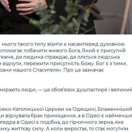
 нього такого типу візити є насамперед духовною
опомагає побачити живого Бога, Який є присутній
йтяжче, де людина страждає, де ллється людська
 відчути, пережити присутність Божу. Бог є з тими,
 рани нашого Спасителя». Про це зазначає
мирають люди, — це обов’язок душпастиря і велики
 Греко-Католицької Церкви на Одещині, Блаженніши
ди відчувала брак приміщення, а в Одесі є найменш
тедра в Одесі є подібна, до гірчичного зерна, яке
лику життєву силу. А коли виростає, то стає могутнім