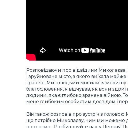
Розповідаючи про відвідини Миколаєва, 
і зруйноване місто, з якого виїхала май
зранені. Ми з людьми молилися молитву 
благословення, я відчував, як вони здриг
людини, яка є глибоко зранена війною. Т
мене глибоким особистим досвідом і пер
Він також розповів про зустріч з головою
що потрібно Миколаєву, чим ми можемо д
попросив: „Розбудовуйте вашу Церкву! П