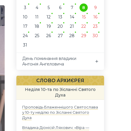
3
4
5
6
7
8
9
10
11
12
13
14
15
16
17
18
19
20
21
22
23
24
25
26
27
28
29
30
31
День поминання владики
Антонія Ангеловича
СЛОВО АРХИЄРЕЯ
Неділя 10-та по Зісланні Святого
Духа
Проповідь Блаженнішого Святослава
у 10-ту неділю по Зісланні Святого
Духа
Владика Діонісій Ляхович: «Віра —