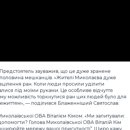
Предстоятель зауважив, що це дуже зранене
же половина мешканців. «Жителі Миколаєва дуже
зцілення ран. Коли люди просили уділити
алися під моїми руками. Це особливе відчуття
ому можливість торкнутися ран цих людей було для
ежиттям», — поділився Блаженніший Святослав.
 Миколаївської ОВА Віталієм Кімом. «Ми запитували:
опомогти? Голова Миколаївської ОВА Віталій Кім
оширюйте мережу вашої присутності“. Щиро кажу,