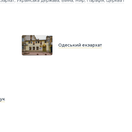
зархат
,
Українська держава
,
Війна
,
Мир
,
Парафія
,
Церква і
Одеський екзархат
ук