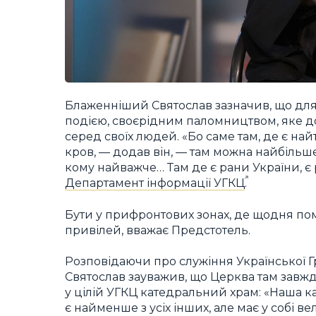
Блаженніший Святослав зазначив, що для
подією, своєрідним паломництвом, яке д
серед своїх людей. «Бо саме там, де є на
кров, — додав він, — там можна найбільше
кому найважче… Там де є рани України, є
Департамент інформації УГКЦ
.
Бути у прифронтових зонах, де щодня по
привілей, вважає Предстотель.
Розповідаючи про служіння Української
Святослав зауважив, що Церква там завж
у цілій УГКЦ катедральний храм: «Наша ка
є найменше з усіх інших, але має у собі ве