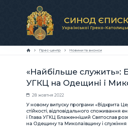
СИНОД ЄПИСК
Української Греко-Католиць
Прес-центр
Новини та анонси
«Найбільше служить»: 
УГКЦ на Одещині і Мик
28 жовтня 2022
У новому випуску програми «Відкрита Це
стійкості, відповідального споживання ен
і Глава УГКЦ Блаженніший Святослав роз
на Одещину та Миколаївщину і служіння 