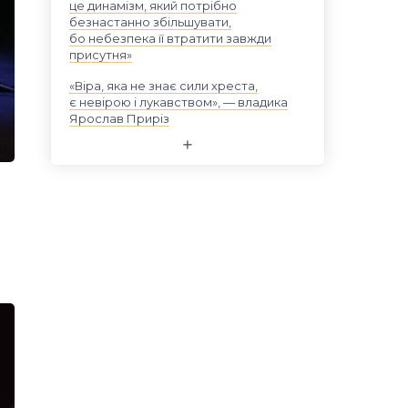
це динамізм, який потрібно
безнастанно збільшувати,
бо небезпека її втратити завжди
присутня»
«Віра, яка не знає сили хреста,
є невірою і лукавством», — владика
Ярослав Приріз