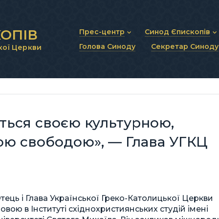
ОПІВ
Прес-центр
Синод Єпископів
Голова Синоду
Секретар Синоду
кої Церкви
Новини та анонси
Статут Синоду Єписко
Інтерв’ю та коментарі
Регламент Синоду Єп
Проповіді та промови
Положення про Голов
Молитовне прикликанн
Синодальні органи
Секретаріат Синоду
Контактна інформація
ться своєю культурною,
ною свободою», — Глава УГКЦ
тець і Глава Української Греко-Католицької Церкви
вою в Інституті східнохристиянських студій імені