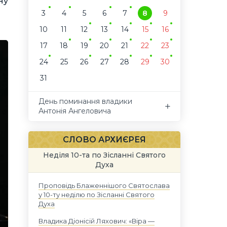
ну
3
4
5
6
7
8
9
10
11
12
13
14
15
16
17
18
19
20
21
22
23
24
25
26
27
28
29
30
31
День поминання владики
Антонія Ангеловича
СЛОВО АРХИЄРЕЯ
Неділя 10-та по Зісланні Святого
Духа
Проповідь Блаженнішого Святослава
у 10-ту неділю по Зісланні Святого
Духа
Владика Діонісій Ляхович: «Віра —