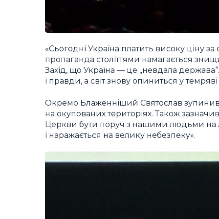
«Сьогодні Україна платить високу ціну за 
пропаганда століттями намагається знищ
Захід, що Україна — це „невдала держава“
і правди, а світ знову опиниться у темряв
Окремо Блаженніший Святослав зупинився
на окупованих територіях. Також зазначи
Церкви бути поруч з нашими людьми на л
і наражається на велику небезпеку».