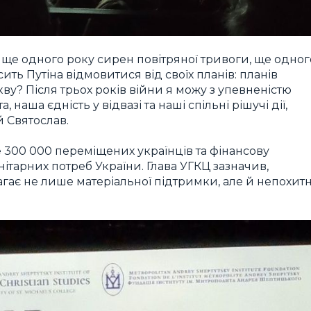
і ще одного року сирен повітряної тривоги, ще одног
ить Путіна відмовитися від своїх планів: планів
ву? Після трьох років війни я можу з упевненістю
 наша єдність у відвазі та наші спільні рішучі дії,
 Святослав.
 300 000 переміщених українців та фінансову
ітарних потреб України. Глава УГКЦ зазначив,
ає не лише матеріальної підтримки, але й непохитн