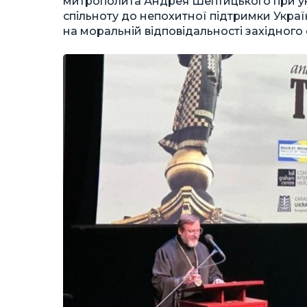
митрополита Андрея Шептицького при уні
спільноту до непохитної підтримки Украї
на моральній відповідальності західного св