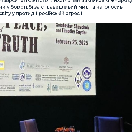
верситеті Святого Михаїла. Він закликав міжнарод
ни у боротьбі за справедливий мир та наголосив
іту у протидії російській агресії.