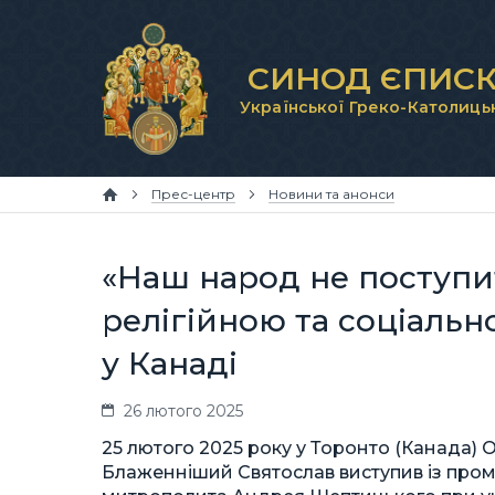
СИНОД ЄПИСК
Української Греко-Католиць
Прес-центр
Новини та анонси
«Наш народ не поступи
релігійною та соціаль
у Канаді
26 лютого 2025
25 лютого 2025 року у Торонто (Канада) О
Блаженніший Святослав виступив із промо