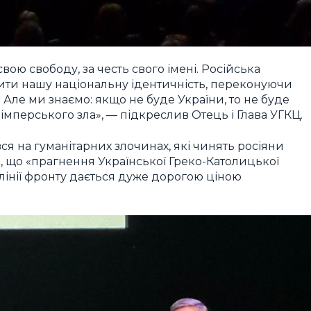
свою свободу, за честь свого імені. Російська
ити нашу національну ідентичність, переконуючи
. Але ми знаємо: якщо не буде України, то не буде
і імперського зла», — підкреслив Отець і Глава УГКЦ.
 на гуманітарних злочинах, які чинять росіяни
в, що «прагнення Української Греко-Католицької
інії фронту дається дуже дорогою ціною