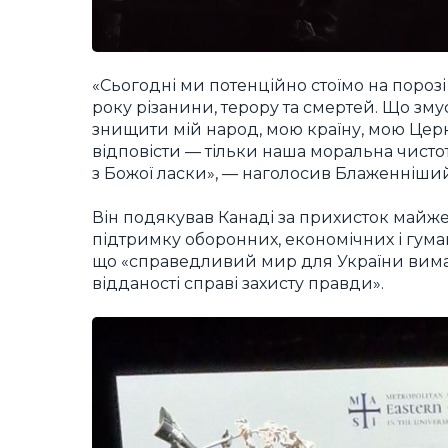
«Сьогодні ми потенційно стоїмо на пороз
року різанини, терору та смертей. Що змус
знищити мій народ, мою країну, мою Церк
відповісти — тільки наша моральна чистота,
з Божої ласки», — наголосив Блаженніший
Він подякував Канаді за прихисток майже
підтримку оборонних, економічних і гуман
що «справедливий мир для України вимаг
відданості справі захисту правди».