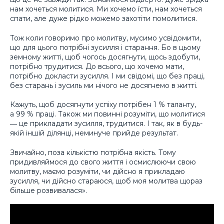
нам хочеться молитися. Ми хочемо їсти, нам хочеться
спати, але дуже рідко можемо захотіти помолитися.
Тож коли говоримо про молитву, мусимо усвідомити,
що для цього потрібні зусилля і старання. Бо в цьому
земному житті, щоб чогось досягнути, щось здобути,
потрібно трудитися. До всього, що хочемо мати,
потрібно докласти зусилля. І ми свідомі, що без праці,
без старань і зусиль ми нічого не досягнемо в житті.
Кажуть, щоб досягнути успіху потрібен 1 % таланту,
а 99 % праці. Також ми повинні розуміти, що молитися
― це прикладати зусилля, трудитися. І так, як в будь-
якій іншій ділянці, неминуче прийде результат.
Звичайно, поза кількістю потрібна якість. Тому
придивляймося до свого життя і осмислюючи свою
молитву, маємо розуміти, чи дійсно я прикладаю
зусилля, чи дійсно стараюся, щоб моя молитва щораз
більше розвивалася».