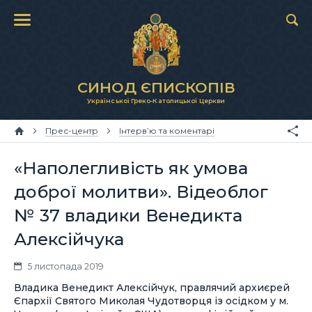
СИНОД ЄПИСКОПІВ
Української Греко-Католицької Церкви
Прес-центр
Інтерв’ю та коментарі
«Наполегливість як умова
доброї молитви». Відеоблог
№ 37 владики Венедикта
Алексійчука
5 листопада 2019
Владика Венедикт Алексійчук, правлячий архиєрей
Єпархії Святого Миколая Чудотворця із осідком у м.