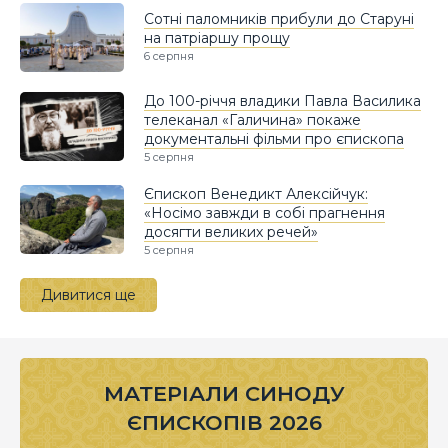
Сотні паломників прибули до Старуні
на патріаршу прощу
6 серпня
До 100-річчя владики Павла Василика
телеканал «Галичина» покаже
документальні фільми про єпископа
5 серпня
Єпископ Венедикт Алексійчук:
«Носімо завжди в собі прагнення
досягти великих речей»
5 серпня
Дивитися ще
МАТЕРІАЛИ СИНОДУ
ЄПИСКОПІВ 2026