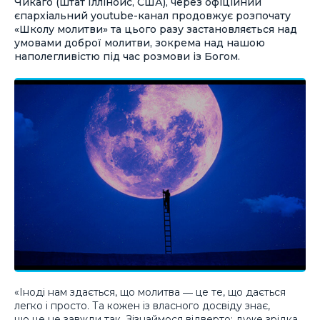
Чикаго (штат Іллінойс, США), через офіційний
єпархіальний youtube-канал продовжує розпочату
«Школу молитви» та цього разу застановляється над
умовами доброї молитви, зокрема над нашою
наполегливістю під час розмови із Богом.
«Іноді нам здається, що молитва ― це те, що дається
легко і просто. Та кожен із власного досвіду знає,
що це не завжди так. Зізнаймося відверто: дуже зрідка