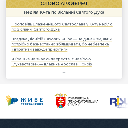
СЛОВО АРХИЄРЕЯ
Неділя 10-та по Зісланні Святого Духа
Проповідь Блаженнішого Святослава у 10-ту неділю
по Зісланні Святого Духа
Владика Діонісій Ляхович: «Віра — це динамізм, який
потрібно безнастанно збільшувати, бо небезпека
її втратити завжди присутня»
«Віра, яка не знає сили хреста, є невірою
і лукавством», — владика Ярослав Приріз