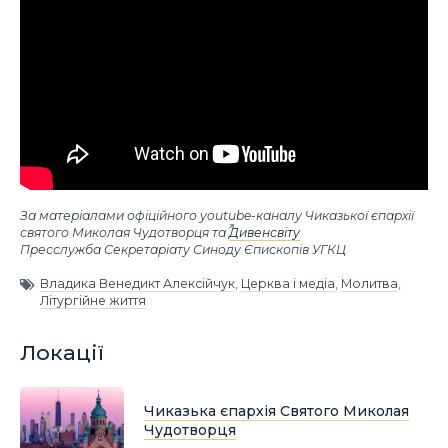
За матеріалами офіційного youtube-каналу Чиказької єпархії
святого Миколая Чудотворця та
Дивенсвіту
Пресслужба Секретаріату Синоду Єпископів УГКЦ
Владика Венедикт Алексійчук
,
Церква і медіа
,
Молитва
,
Літургійне життя
Локації
Чиказька єпархія Святого Миколая
Чудотворця