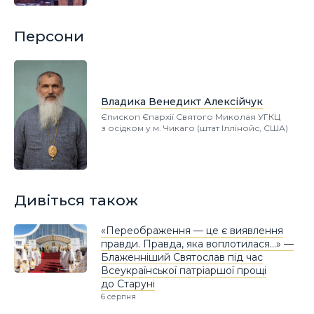
Персони
Владика Венедикт Алексійчук
Єпископ Єпархії Святого Миколая УГКЦ
з осідком у м. Чикаго (штат Іллінойс, США)
Дивіться також
«Переображення — це є виявлення
правди. Правда, яка воплотилася…» —
Блаженніший Святослав під час
Всеукраїнської патріаршої прощі
до Старуні
6 серпня