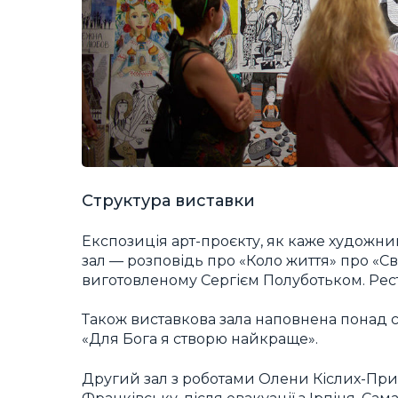
Структура виставки
Експозиція арт-проєкту, як каже художни
зал — розповідь про «Коло життя» про «Св
виготовленому Сергієм Полуботьком. Рест
Також виставкова зала наповнена понад 
«Для Бога я створю найкраще».
Другий зал з роботами Олени Кіслих-Прихо