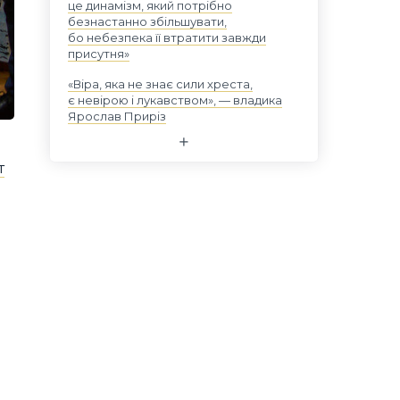
це динамізм, який потрібно
безнастанно збільшувати,
бо небезпека її втратити завжди
присутня»
«Віра, яка не знає сили хреста,
є невірою і лукавством», — владика
Ярослав Приріз
т