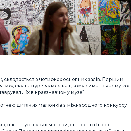
к, складається з чотирьох основних залів. Перший
ятих», скульптури яких є на цьому символічному колі
аврували їх в краєзнавчому музеї.
сотнею дитячих малюнків з міжнародного конкурсу
дько — унікальні мозаїки, створені в Івано-