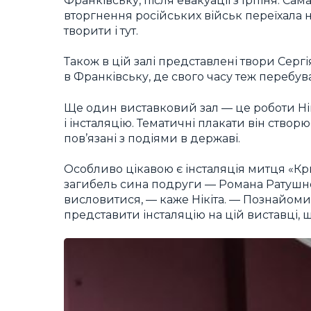
Франківську, після евакуації з Ірпіня. С
вторгнення російських військ переїхала
творити і тут.
Також в цій залі представлені твори Сергі
в Франківську, де свого часу теж перебув
Ще один виставковий зал — це роботи Нікі
і інсталяцію. Тематичні плакати він створ
пов’язані з подіями в державі.
Особливо цікавою є інсталяція митця «Крил
загибель сина подруги — Романа Ратушног
висловитися, — каже Нікіта. — Познайом
представити інсталяцію на цій виставці, що