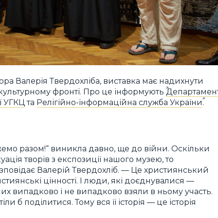
ора Валерія Твердохліба, виставка має надихнути
культурному фронті. Про це інформують
Департамен
ї УГКЦ
та
Релігійно-інформаційна служба України
.
жемо разом!“ виникла давно, ще до війни. Оскільки
уація творів з експозиції нашого музею, то
зповідає Валерій Твердохліб. — Це християнський
тиянські цінності. І люди, які доєднувалися —
 них випадково і не випадково взяли в ньому участь.
и б поділитися. Тому вся її історія — це історія