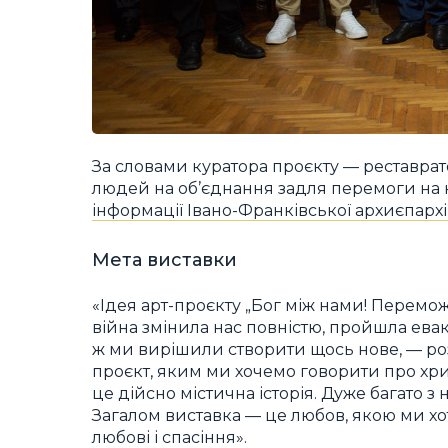
За словами куратора проєкту — реставрат
людей на об’єднання задля перемоги на 
інформації Івано-Франківської архиєпархі
Мета виставки
«Ідея арт-проєкту „Бог між нами! Перемо
війна змінила нас повністю, пройшла евак
ж ми вирішили створити щось нове, — ро
проєкт, яким ми хочемо говорити про хрис
це дійсно містична історія. Дуже багато з
Загалом виставка — це любов, якою ми хотіл
любові і спасіння».