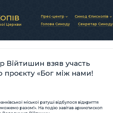
ОПІВ
Прес-центр
Синод Єпископів
Голова Синоду
Секретар Синоду
кої Церкви
Новини та анонси
Статут Синоду Єписко
Інтерв’ю та коментарі
Регламент Синоду Єп
Проповіді та промови
Положення про Голов
Молитовне прикликанн
Синодальні органи
Секретаріат Синоду
Контактна інформація
 Війтишин взяв участь
о проєкту «Бог між нами!
ранківської міської ратуші відбулося відкриття
еможемо разом!». На подію завітав архиєпископ