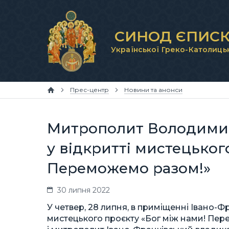
СИНОД ЄПИСК
Української Греко-Католиць
Прес-центр
Новини та анонси
Митрополит Володимир
у відкритті мистецьког
Переможемо разом!»
30 липня 2022
У четвер, 28 липня, в приміщенні Івано-Ф
мистецького проєкту «Бог між нами! Пер