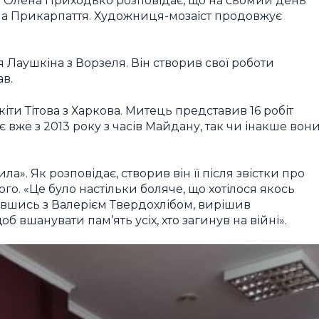
ама Олена Приходько розповідає, що на сьомий день
 на Прикарпаття. Художниця-мозаїст продовжує
я Лаушкіна з Ворзеля. Він створив свої роботи
ав.
ти Тітова з Харкова. Митець представив 16 робіт
ює вже з 2013 року з часів Майдану, так чи інакше вон
а». Як розповідає, створив він її після звістки про
о. «Це було настільки боляче, що хотілося якось
ившись з Валерієм Твердохлібом, вирішив
б вшанувати пам’ять усіх, хто загинув на війні».