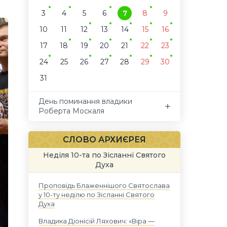
3
4
5
6
7
8
9
10
11
12
13
14
15
16
17
18
19
20
21
22
23
24
25
26
27
28
29
30
31
День поминання владики
Роберта Москаля
СЛОВО АРХИЄРЕЯ
Неділя 10-та по Зісланні Святого
Духа
Проповідь Блаженнішого Святослава
у 10-ту неділю по Зісланні Святого
Духа
Владика Діонісій Ляхович: «Віра —