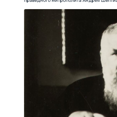
праведного митрополита Андрея Шептиць