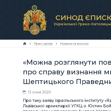
СИНОД ЄПИСК
Української Греко-Католиць
Прес-центр
Новини та анонси
«Можна розглянути пов
про справу визнання 
Шептицького Праведни
13 січня 2020
Про таку заяву ізраїльського інституту 
Львівської архиєпархії УГКЦ о. Юстин Бой