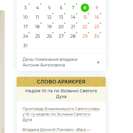
3
4
5
6
7
8
9
10
11
12
13
14
15
16
17
18
19
20
21
22
23
24
25
26
27
28
29
30
31
День поминання владики
Антонія Ангеловича
СЛОВО АРХИЄРЕЯ
Неділя 10-та по Зісланні Святого
Духа
Проповідь Блаженнішого Святослава
у 10-ту неділю по Зісланні Святого
Духа
Владика Діонісій Ляхович: «Віра —