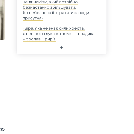
це динамізм, який потрібно
безнастанно збільшувати,
бо небезпека її втратити завжди
присутня»
«Віра, яка не знає сили хреста,
є невірою і лукавством», — владика
Ярослав Приріз
єю