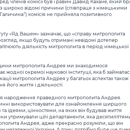
ед членів комісії був і равин Давид Кахане, який бр
рез широко відомі причини (співпраця з німецькими
С „Галичина“) комісія не прийняла позитивного
уту «Яд Вашем» зазначає, що «справу митрополита
згляд, якщо будуть отримані невідомі дотепер
вітлюють діяльність митрополита в період німецької
адщини митрополита Андрея ми знаходимося
ає жодної окремої наукової інституції, яка б займала
ації митрополита Андрея у багатьох аспектах також
 його життя і діяльності.
дня народження праведного митрополита Андрея.
винні використовувати для ознайомлення ширшого
 та ідеями, цінностями, на яких він будував життя
еки утримували цілі департаменти, яка десятиліттям
полита Андрея, адже прекрасно розуміли, що він
м незалежної України. А тому, потрібно буде ще дуж