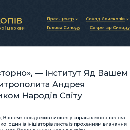
ОПІВ
Прес-центр
Синод Єпископів
Голова Синоду
Секретар Синоду
кої Церкви
Новини та анонси
Статут Синоду Єписко
Інтерв’ю та коментарі
Регламент Синоду Єп
Проповіді та промови
Положення про Голов
Молитовне прикликанн
Синодальні органи
Секретаріат Синоду
Контактна інформація
торно», — інститут Яд Вашем
митрополита Андрея
ком Народів Світу
«Яд Вашем» повідомив синкел у справах монашества
ко, один із ініціаторів листа із проханням визнання