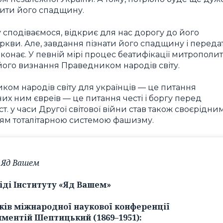
лити його спадщину.
 сподіваємося, відкриє для нас дорогу до його
ркви. Але, завдання пізнати його спадщину і переда
иконає. У певній мірі процес беатифікації митрополи
його визнання Праведником народів світу.
ом народів світу для українців — це питання
них ним євреїв — це питання честі і боргу перед
т. у часи Другої світової війни став також своєрідни
ям тоталітарною системою фашизму.
 Яд Вашем
іді Інституту «Яд Вашем»
ків міжнародної наукової конференції
иментій Шептицький (1869–1951):