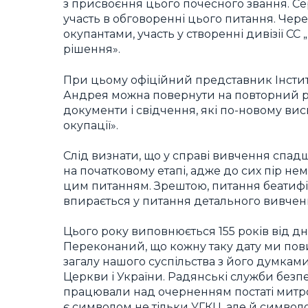
з присвоєння цього почесного звання. Сер
участь в обговоренні цього питання. Че
окупантами, участь у створенні дивізії С
рішення».
При цьому офіційний представник Інстит
Андрея можна повернути на повторний ро
документи і свідчення, які по-новому вис
окупації».
Слід визнати, що у справі вивчення сп
на початковому етапі, адже до сих пір нем
цим питанням. Зрештою, питання беатифік
впирається у питання детального вивчення
Цього року виповнюється 155 років від 
Переконаний, що кожну таку дату ми по
загалу нашого суспільства з його думками
Церкви і України. Радянські служби безп
працювали над очерненням постаті митро
є символом не тільки УГКЦ, але й символо