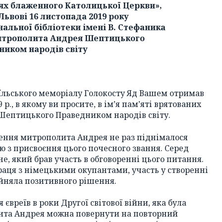
ях блаженного Католицької Церкви»,
Львові 16 листопада 2019 року
нальної бібліотеки імені В. Стефаника
митрополита Андрея Шептицького
ником народів світу
аїльського меморіалу Голокосту Яд Вашем отримав
р., в якому ви просите, в ім’я пам’яті врятованих
 Шептицького Праведником народів світу.
ення митрополита Андрея не раз піднімалося
ю з присвоєння цього почесного звання. Серед
не, який брав участь в обговоренні цього питання.
аця з німецькими окупантами, участь у створенні
ийняла позитивного рішення.
 євреїв в роки Другої світової війни, яка була
лита Андрея можна повернути на повторний