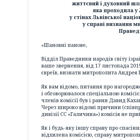
життєвий і духовний шл
яка проходила у 
у стінах Львівської націо
у справі визнання 
Правед
«Шановні панове,
Відділ Праведники народів світу ізр
ваше звернення, від 17 листопада 2019 
євреїв, визнати митрополита Андрея
Як вам відомо, питання про нагородж
і обговорювалося спеціальною комісіє
членів комісії був і равин Давид Каха
Через широко відомі причини (співпр
дивізії СС «Галичина») комісія не пр
Як і будь-яку іншу справу про спасіння
відхилена комісією, справу митропо