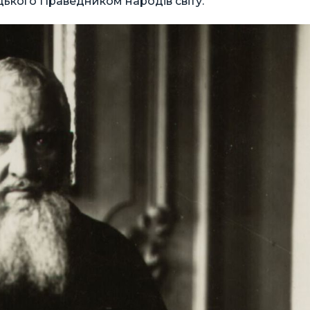
кого Праведником народів світу.