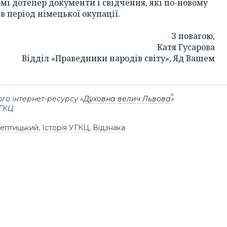
мі дотепер документи і свідчення, які по-новому
 період німецької окупації.
З повагою,
Катя Гусарова
Відділ «Праведники народів світу», Яд Вашем
го інтернет-ресурсу «
Духовна велич Львова
»
УГКЦ
ептицький
,
Історія УГКЦ
,
Відзнака