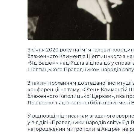
9 січня 2020 року на ім`я Голови коорди
блаженного Климентія Шептицького з нац
«Яд Вашем» надійшла відповідь у справ
Шептицького Праведником народів світу
З таким проханням до згаданої інституці
конференції на тему: «Отець Климентій Ш
блаженного Католицької Церкви», яка прох
Львівської національної бібліотеки імені 
У відповіді підписантам згаданого зверне
у відділі «Праведники народів світу» Яд В
нагородження митрополита Андрея не раз