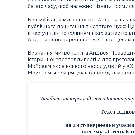
багато часу, щоб належно пізнати і осмис
Беатифікація митрополита Андрея, на яку
публічного почитання як святого мужа Це
її наступним поколінням ніхто за нас не в
Андрея тісно переплітається з процесом 
Визнання митрополита Андрея Праведник
історичної справедливості, а для врятова
Мойсеєм Українського народу, який у XX с
Мойсеєм, який рятував їх перед знищенн
Український переклад заяви Інституту
Текст відпов
на лист-звернення учасни
на тему: «Отець Кл