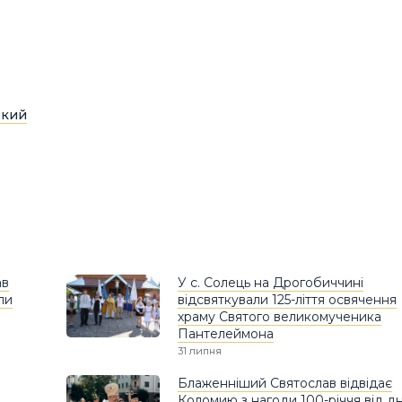
ький
ав
У с. Солець на Дрогобиччині
ли
відсвяткували 125-ліття освячення
храму Святого великомученика
Пантелеймона
31 липня
Блаженніший Святослав відвідає
Коломию з нагоди 100-річчя від д