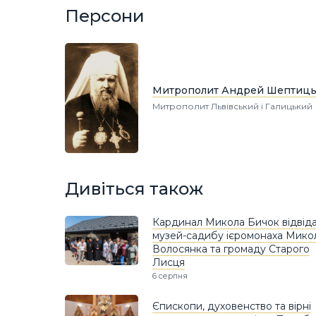
Персони
Митрополит Андрей Шептиц
Митрополит Львівський і Галицький
Дивіться також
Кардинал Микола Бичок відвід
музей-садибу ієромонаха Мико
Волосянка та громаду Старого
Лисця
6 серпня
Єпископи, духовенство та вірні