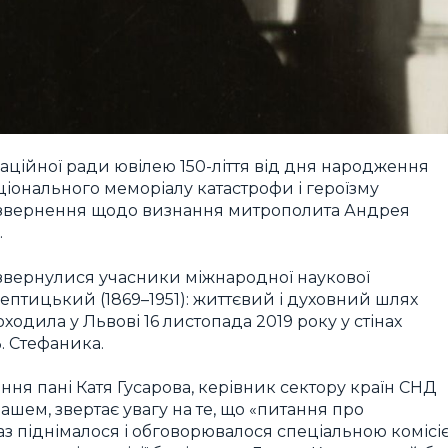
наційної ради ювілею 150-ліття від дня народження
іонального меморіалу катастрофи і героїзму
і звернення щодо визнання митрополита Андрея
.
ї звернулися учасники міжнародної наукової
ептицький (1869–1951): життєвий і духовний шлях
одила у Львові 16 листопада 2019 року у стінах
В. Стефаника.
ння пані Катя Гусарова, керівник сектору країн СНД
ашем, звертає увагу на те, що «питання про
 піднімалося і обговорювалося спеціальною комісі