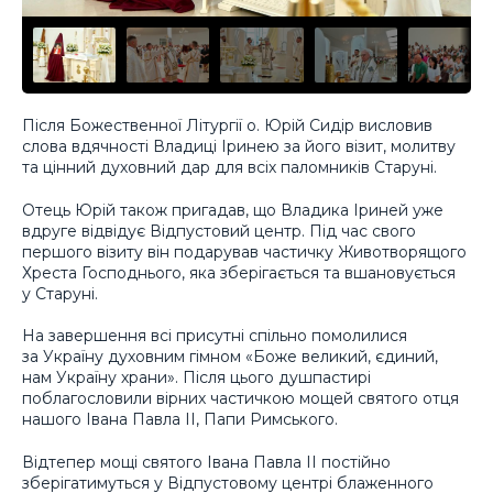
Після Божественної Літургії о. Юрій Сидір висловив
слова вдячності Владиці Іринею за його візит, молитву
та цінний духовний дар для всіх паломників Старуні.
Отець Юрій також пригадав, що Владика Іриней уже
вдруге відвідує Відпустовий центр. Під час свого
першого візиту він подарував частичку Животворящого
Хреста Господнього, яка зберігається та вшановується
у Старуні.
На завершення всі присутні спільно помолилися
за Україну духовним гімном «Боже великий, єдиний,
нам Україну храни». Після цього душпастирі
поблагословили вірних частичкою мощей святого отця
нашого Івана Павла ІІ, Папи Римського.
Відтепер мощі святого Івана Павла ІІ постійно
зберігатимуться у Відпустовому центрі блаженного