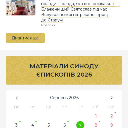
правди. Правда, яка воплотилася…» —
Блаженніший Святослав під час
Всеукраїнської патріаршої прощі
до Старуні
6 серпня
Дивитися ще
МАТЕРІАЛИ СИНОДУ
ЄПИСКОПІВ 2026
Серпень
2026
Пн
Вт
Ср
Чт
Пт
Сб
Нд
1
2
3
4
5
6
7
8
9