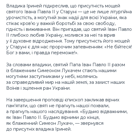
Владика Іриней підкреслив, що присутність мощей
святого Івана Павла ІІ у Старуні — це не лише літургійна
урочистість, а могутній знак надії для всієї України, яка
стікає кров’ю у важкій боротьбі за свою свободу,
гідність і виживання. Він пригадав, що святий Іван Павло
ІІ глибоко любив Україну, молився за неї та вірив
у її духовне відродження. Тому присутність його мощей
у Старуні є для нас пророчим запевненням: «Не бійтеся!
Бог з вами, і правда переможе!».
За словами владики, святий Папа Іван Павло ІІ разом
із блаженним Симеоном Лукачем стають нашими
могутніми заступниками у небі, молячись
за справедливий мир на нашій землі, за захист наших
Воїнів і зцілення ран України.
На завершення проповіді єпископ закликав вірних
пам’ятати, що святі не прагнуть нашої похвали,
а прагнуть нашого наслідування. «Будьмо відважними,
як Іван Павло ІІ. Будьмо вірними до кінця,
як блаженний Симеон Лукач», — звернувся
до присутніх владика Іриней.