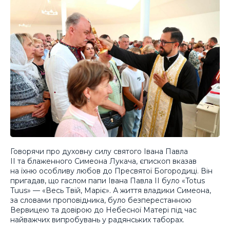
Говорячи про духовну силу святого Івана Павла
ІІ та блаженного Симеона Лукача, єпископ вказав
на їхню особливу любов до Пресвятої Богородиці. Він
пригадав, що гаслом папи Івана Павла ІІ було «Totus
Tuus» — «Весь Твій, Маріє». А життя владики Симеона,
за словами проповідника, було безперестанною
Вервицею та довірою до Небесної Матері під час
найважчих випробувань у радянських таборах.