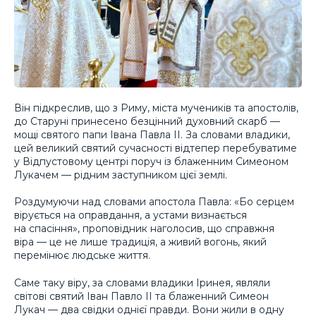
Він підкреслив, що з Риму, міста мучеників та апостолів,
до Старуні принесено безцінний духовний скарб —
мощі святого папи Івана Павла ІІ. За словами владики,
цей великий святий сучасності відтепер перебуватиме
у Відпустовому центрі поруч із блаженним Симеоном
Лукачем — рідним заступником цієї землі.
Роздумуючи над словами апостола Павла: «Бо серцем
вірується на оправдання, а устами визнається
на спасіння», проповідник наголосив, що справжня
віра — це не лише традиція, а живий вогонь, який
перемінює людське життя.
Саме таку віру, за словами владики Іринея, являли
світові святий Іван Павло ІІ та блаженний Симеон
Лукач — два свідки однієї правди. Вони жили в одну