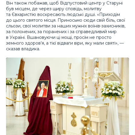
Він також побажав, щоб Відпустовий центр у Старуні
був місцем, де через щиру сповідь, молитву
та Євхаристію воскресають людські душі. «Приходім
до цього святого місця. Приносьмо сюди свій біль, свої
сльози, свої молитви за наших мужніх воїнів-захисників,
за полонених, за поранених і за справедливий мир
в Україні. Вшановуючи ці мощі, просім не просто
земного здоров’я, а тієї відваги віри, яку мали святі», —
сказав владика.