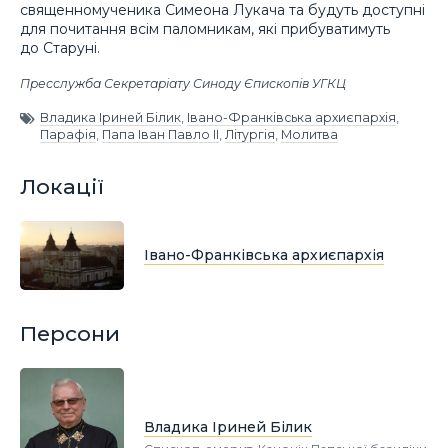
священномученика Симеона Лукача та будуть доступні
для почитання всім паломникам, які прибуватимуть
до Старуні.
Пресслужба Секретаріату Синоду Єпископів УГКЦ
Владика Іриней Білик
,
Івано-Франківська архиєпархія
,
Парафія
,
Папа Іван Павло ІІ
,
Літургія
,
Молитва
Локації
Івано-Франківська архиєпархія
Персони
Владика Іриней Білик