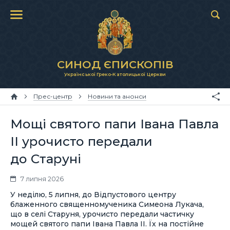
СИНОД ЄПИСКОПІВ
Української Греко-Католицької Церкви
Прес-центр
Новини та анонси
Мощі святого папи Івана Павла
ІІ урочисто передали
до Старуні
7 липня 2026
У неділю, 5 липня, до Відпустового центру
блаженного священномученика Симеона Лукача,
що в селі Старуня, урочисто передали частичку
мощей святого папи Івана Павла ІІ. Їх на постійне