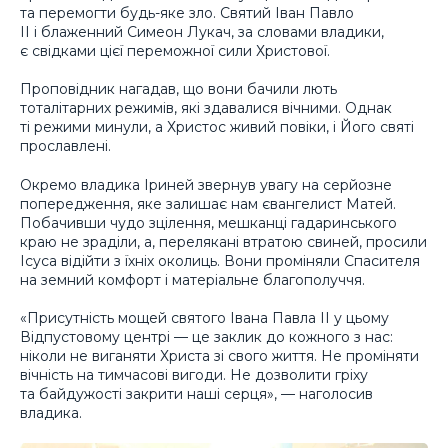
та перемогти будь-яке зло. Святий Іван Павло
ІІ і блаженний Симеон Лукач, за словами владики,
є свідками цієї переможної сили Христової.
Проповідник нагадав, що вони бачили лють
тоталітарних режимів, які здавалися вічними. Однак
ті режими минули, а Христос живий повіки, і Його святі
прославлені.
Окремо владика Іриней звернув увагу на серйозне
попередження, яке залишає нам євангелист Матей.
Побачивши чудо зцілення, мешканці гадаринського
краю не зраділи, а, перелякані втратою свиней, просили
Ісуса відійти з їхніх околиць. Вони проміняли Спасителя
на земний комфорт і матеріальне благополуччя.
«Присутність мощей святого Івана Павла ІІ у цьому
Відпустовому центрі — це заклик до кожного з нас:
ніколи не виганяти Христа зі свого життя. Не проміняти
вічність на тимчасові вигоди. Не дозволити гріху
та байдужості закрити наші серця», — наголосив
владика.