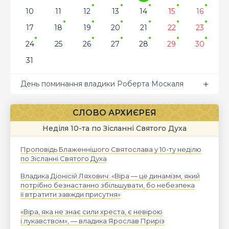
10
11
12
13
14
15
16
17
18
19
20
21
22
23
24
25
26
27
28
29
30
31
День поминання владики Роберта Москаля
СЛОВО АРХИЄРЕЯ
Неділя 10-та по Зісланні Святого Духа
Проповідь Блаженнішого Святослава у 10-ту неділю
по Зісланні Святого Духа
Владика Діонісій Ляхович: «Віра — це динамізм, який
потрібно безнастанно збільшувати, бо небезпека
її втратити завжди присутня»
«Віра, яка не знає сили хреста, є невірою
і лукавством», — владика Ярослав Приріз