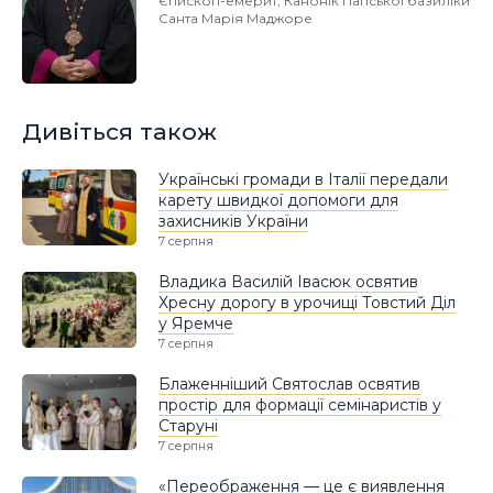
Єпископ-емерит, Канонік Папської базиліки
Санта Марія Маджоре
Дивіться також
Українські громади в Італії передали
карету швидкої допомоги для
захисників України
7 серпня
Владика Василій Івасюк освятив
Хресну дорогу в урочищі Товстий Діл
у Яремче
7 серпня
Блаженніший Святослав освятив
простір для формації семінаристів у
Старуні
7 серпня
«Переображення — це є виявлення