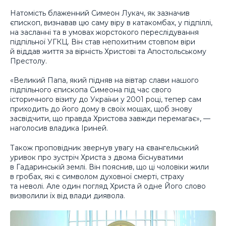
Натомість блаженний Симеон Лукач, як зазначив
єпископ, визнавав цю саму віру в катакомбах, у підпіллі,
на засланні та в умовах жорстокого переслідування
підпільної УГКЦ. Він став непохитним стовпом віри
й віддав життя за вірність Христові та Апостольському
Престолу.
«Великий Папа, який підняв на вівтар слави нашого
підпільного єпископа Симеона під час свого
історичного візиту до України у 2001 році, тепер сам
приходить до його дому в своїх мощах, щоб знову
засвідчити, що правда Христова завжди перемагає», —
наголосив владика Іриней.
Також проповідник звернув увагу на євангельський
уривок про зустріч Христа з двома біснуватими
в Гадаринській землі. Він пояснив, що ці чоловіки жили
в гробах, які є символом духовної смерті, страху
та неволі. Але один погляд Христа й одне Його слово
визволили їх від влади диявола.