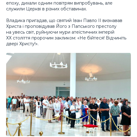
епоху, дихали одним повітрям випробувань, але
служили Церкві в різних обставинах.
Владика пригадав, що святий Іван Павло ІІ визнавав
Христа і проповідував Його з Папського престолу
на увесь світ, руйнуючи мури атеїстичних імперій
ХХ століття пророчим закликом: «Не бійтеся! Відчиніть
двері Христу!».