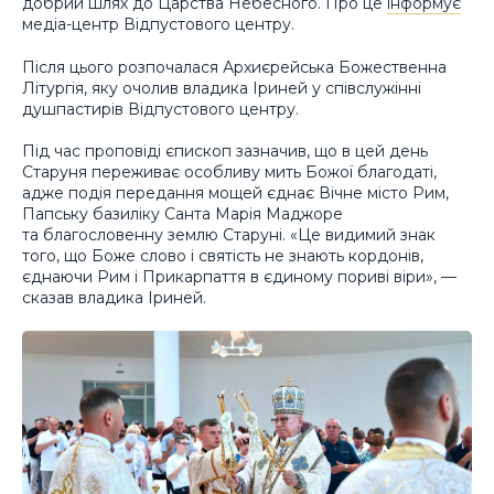
добрий шлях до Царства Небесного. Про це
інформує
медіа-центр Відпустового центру.
Після цього розпочалася Архиєрейська Божественна
Літургія, яку очолив владика Іриней у співслужінні
душпастирів Відпустового центру.
Під час проповіді єпископ зазначив, що в цей день
Старуня переживає особливу мить Божої благодаті,
адже подія передання мощей єднає Вічне місто Рим,
Папську базиліку Санта Марія Маджоре
та благословенну землю Старуні. «Це видимий знак
того, що Боже слово і святість не знають кордонів,
єднаючи Рим і Прикарпаття в єдиному пориві віри», —
сказав владика Іриней.