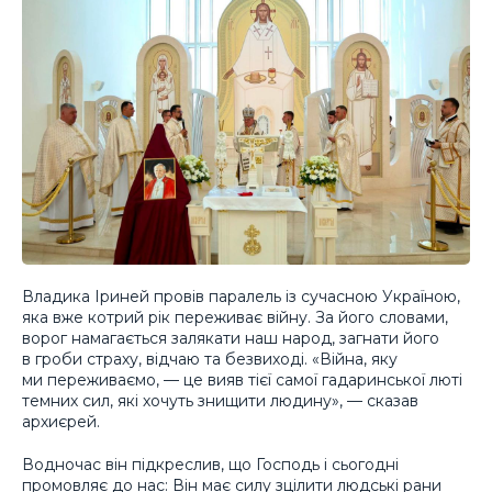
Владика Іриней провів паралель із сучасною Україною,
яка вже котрий рік переживає війну. За його словами,
ворог намагається залякати наш народ, загнати його
в гроби страху, відчаю та безвиході. «Війна, яку
ми переживаємо, — це вияв тієї самої гадаринської люті
темних сил, які хочуть знищити людину», — сказав
архиєрей.
Водночас він підкреслив, що Господь і сьогодні
промовляє до нас: Він має силу зцілити людські рани