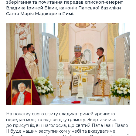
зберігання та почитання передав єпископ-емерит
Владика Іриней Білик, канонік Папської базиліки
Санта Марія Маджоре в Римі.
На початку свого візиту владика Іриней урочисто
передав мощі та відповідну грамоту. Звертаючись
до присутніх, він наголосив, що святий Папа Іван Павло
ІІ буде нашим заступником у небі та вказуватиме