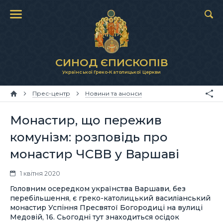
СИНОД ЄПИСКОПІВ
Української Греко-Католицької Церкви
Прес-центр
Новини та анонси
Монастир, що пережив
комунізм: розповідь про
монастир ЧСВВ у Варшаві
1 квітня 2020
Головним осередком українства Варшави, без
перебільшення, є греко-католицький василіанський
монастир Успіння Пресвятої Богородиці на вулиці
Медовій, 16. Сьогодні тут знаходиться осідок