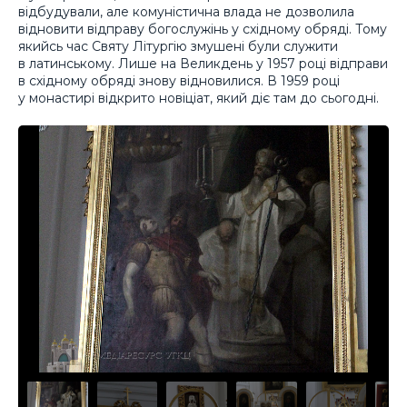
відбудували, але комуністична влада не дозволила
відновити відправу богослужінь у східному обряді. Тому
якийсь час Святу Літургію змушені були служити
в латинському. Лише на Великдень у 1957 році відправи
в східному обряді знову відновилися. В 1959 році
у монастирі відкрито новіціат, який діє там до сьогодні.