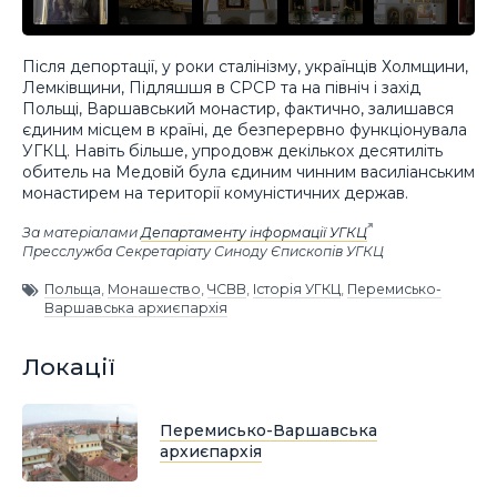
Після депортації, у роки сталінізму, українців Холмщини,
Лемківщини, Підляшшя в СРСР та на північ і захід
Польщі, Варшавський монастир, фактично, залишався
єдиним місцем в країні, де безперервно функціонувала
УГКЦ. Навіть більше, упродовж декількох десятиліть
обитель на Медовій була єдиним чинним василіанським
монастирем на території комуністичних держав.
За матеріалами
Департаменту інформації УГКЦ
Пресслужба Секретаріату Синоду Єпископів УГКЦ
Польща
,
Монашество
,
ЧСВВ
,
Історія УГКЦ
,
Перемисько-
Варшавська архиєпархія
Локації
Перемисько-Варшавська
архиєпархія