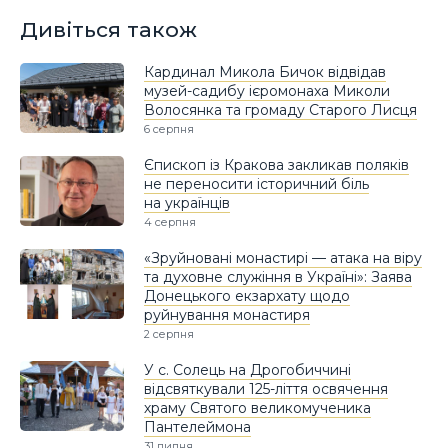
Дивіться також
Кардинал Микола Бичок відвідав
музей-садибу ієромонаха Миколи
Волосянка та громаду Старого Лисця
6 серпня
Єпископ із Кракова закликав поляків
не переносити історичний біль
на українців
4 серпня
«Зруйновані монастирі — атака на віру
та духовне служіння в Україні»: Заява
Донецького екзархату щодо
руйнування монастиря
2 серпня
У с. Солець на Дрогобиччині
відсвяткували 125-ліття освячення
храму Святого великомученика
Пантелеймона
31 липня