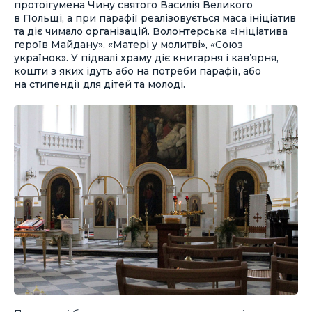
протоігумена Чину святого Василія Великого
в Польщі, а при парафії реалізовується маса ініціатив
та діє чимало організацій. Волонтерська «Ініціатива
героїв Майдану», «Матері у молитві», «Союз
українок». У підвалі храму діє книгарня і кав’ярня,
кошти з яких ідуть або на потреби парафії, або
на стипендії для дітей та молоді.