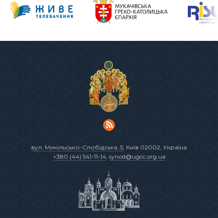
вул. Микільсько-Слобідська, 5
, Київ 02002, Україна
+380 (44) 541-11-14
,
synod@ugcc.org.ua