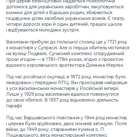
При церкві безкоштовно надається психологічна
допомога для українських заробітчан, закуповуються
книжки для дітей з бідніших родин, збираються
подарунки дітям загиблих українських вояків. Є театр,
чотири дорослі хори й один дитячий, працює школа
і відбуваються молодіжні зустрічі.
Василіани прибули до польської столиці ще у 1721 році
з монастиря у Супраслі. Але їх перша обитель містилася
на вулиці Подвалє. Сучасний комплекс споруджений
трохи згодом — в 1781–1784 роках, згідно з проектом
відомого королівського архітектора Домініка Мерліні.
Під час російської окупації, в 1872 році, монастир було
ліквідовано і передано РПЦ. Він проіснував найдовше
з усіх василіанських монастирів у Російській імперії.
Лише у 1929 році василіанам вдалося повернутися
до своєї обителі. В 1937 році відновлено діяльність
парафії.
Під час Варшавського повстання у 1944 році монастир
і церква були зруйновані, двоє монахів загинули. Після
війни, до 1949 року, стараннями ігумена о. П.
Пушкарського, весь монастирський комплекс