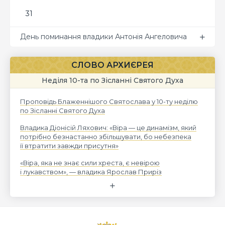
31
День поминання владики Антонія Ангеловича
СЛОВО АРХИЄРЕЯ
Неділя 10-та по Зісланні Святого Духа
Проповідь Блаженнішого Святослава у 10-ту неділю
по Зісланні Святого Духа
Владика Діонісій Ляхович: «Віра — це динамізм, який
потрібно безнастанно збільшувати, бо небезпека
її втратити завжди присутня»
«Віра, яка не знає сили хреста, є невірою
і лукавством», — владика Ярослав Приріз