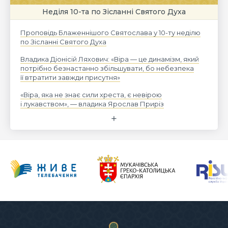
Неділя 10-та по Зісланні Святого Духа
Проповідь Блаженнішого Святослава у 10-ту неділю
по Зісланні Святого Духа
Владика Діонісій Ляхович: «Віра — це динамізм, який
потрібно безнастанно збільшувати, бо небезпека
її втратити завжди присутня»
«Віра, яка не знає сили хреста, є невірою
і лукавством», — владика Ярослав Приріз