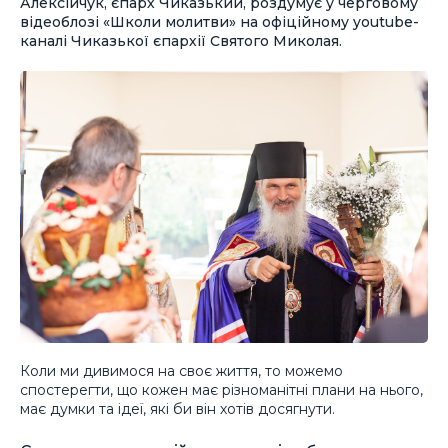
Алексійчук, єпарх Чиказький, роздумує у черговому
відеоблозі «Школи молитви» на офіційному youtube-
каналі Чиказької єпархії Святого Миколая.
Коли ми дивимося на своє життя, то можемо
спостерегти, що кожен має різноманітні плани на нього,
має думки та ідеї, які би він хотів досягнути.