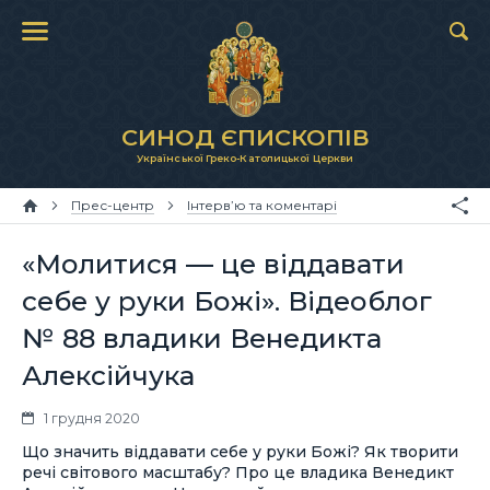
СИНОД ЄПИСКОПІВ
Української Греко-Католицької Церкви
Прес-центр
Інтерв’ю та коментарі
«Молитися — це віддавати
себе у руки Божі». Відеоблог
№ 88 владики Венедикта
Алексійчука
1 грудня 2020
Що значить віддавати себе у руки Божі? Як творити
речі світового масштабу? Про це владика Венедикт