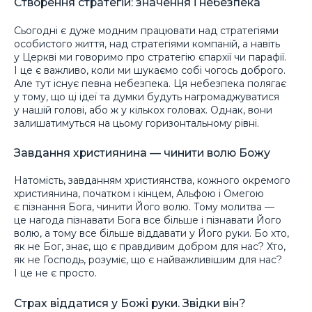
Створення стратегій: значення і небезпека
Сьогодні є дуже модним працювати над стратегіями
особистого життя, над стратегіями компаній, а навіть
у Церкві ми говоримо про стратегію єпархії чи парафії.
І це є важливо, коли ми шукаємо собі чогось доброго.
Але тут існує певна небезпека. Ця небезпека полягає
у тому, що ці ідеї та думки будуть нагромаджуватися
у нашій голові, або ж у кількох головах. Однак, вони
залишатимуться на цьому горизонтальному рівні.
Завдання християнина — чинити волю Божу
Натомість, завданням християнства, кожного окремого
християнина, початком і кінцем, Альфою і Омегою
є пізнання Бога, чинити Його волю. Тому молитва —
це нагода пізнавати Бога все більше і пізнавати Його
волю, а тому все більше віддавати у Його руки. Бо хто,
як не Бог, знає, що є правдивим добром для нас? Хто,
як не Господь, розуміє, що є найважливішим для нас?
І це не є просто.
Страх віддатися у Божі руки. Звідки він?