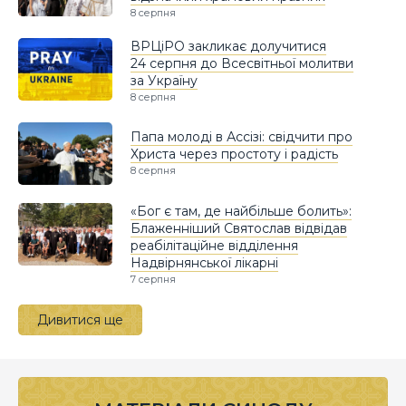
8 серпня
ВРЦіРО закликає долучитися
24 серпня до Всесвітньої молитви
за Україну
8 серпня
Папа молоді в Ассізі: свідчити про
Христа через простоту і радість
8 серпня
«Бог є там, де найбільше болить»:
Блаженніший Святослав відвідав
реабілітаційне відділення
Надвірнянської лікарні
7 серпня
Дивитися ще