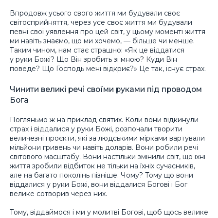
Впродовж усього свого життя ми будували своє
світосприйняття, через усе своє життя ми будували
певні свої уявлення про цей світ, у цьому моменті життя
ми навіть знаємо, що ми хочемо, — більше чи менше.
Таким чином, нам стає страшно: «Як це віддатися
у руки Божі? Що Він зробить зі мною? Куди Він
поведе? Що Господь мені відкриє?» Це так, існує страх.
Чинити великі речі своїми руками під проводом
Бога
Погляньмо ж на приклад святих. Коли вони відкинули
страх і віддалися у руки Божі, розпочали творити
величезні проєкти, які за людськими мірками вартували
мільйони гривень чи навіть доларів. Вони робили речі
світового масштабу. Вони настільки змінили світ, що їхні
життя зробили відбиток не тільки на їхніх сучасників,
але на багато поколінь пізніше. Чому? Тому що вони
віддалися у руки Божі, вони віддалися Богові і Бог
велике сотворив через них.
Тому, віддаймося і ми у молитві Богові, щоб щось велике