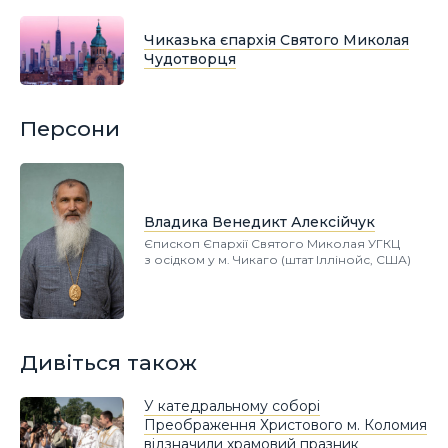
Чиказька єпархія Святого Миколая
Чудотворця
Персони
Владика Венедикт Алексійчук
Єпископ Єпархії Святого Миколая УГКЦ
з осідком у м. Чикаго (штат Іллінойс, США)
Дивіться також
У катедральному соборі
Преображення Христового м. Коломия
відзначили храмовий празник