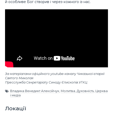
й особливе Бог створив і через кожного із нас.
За матеріалами офіційного youtube-каналу Чиказької єпархії
Святого Миколая
Пресслужба Секретаріату Синоду Єпископів УГКЦ
Владика Венедикт Алексійчук
,
Молитва
,
Духовність
,
Церква
і медіа
Локації