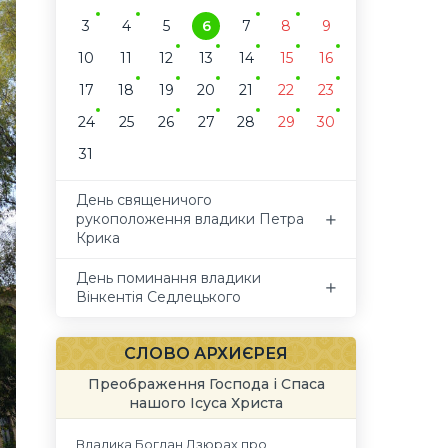
3
4
5
6
7
8
9
10
11
12
13
14
15
16
17
18
19
20
21
22
23
24
25
26
27
28
29
30
31
День священичого
рукоположення владики Петра
Крика
День поминання владики
Вінкентія Седлецького
СЛОВО АРХИЄРЕЯ
Преображення Господа і Спаса
нашого Ісуса Христа
Владика Богдан Дзюрах про