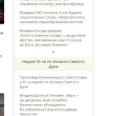
справжню молитву, яка преображує
Владика Гліб Лончина: Коли будемо
слухати Боже Слово і зберігати його,
житимемо переображеним життям
Владика Богдан Дзюрах:
им
«Благословення плодів — це духовне
дійство, яке виражає наш стосунок
до Бога і до наших ближніх»
ю
Неділя 10-та по Зісланні Святого
Духа
Проповідь Блаженнішого Святослава
у 10-ту неділю по Зісланні Святого
Духа
Владика Діонісій Ляхович: «Віра —
це динамізм, який потрібно
безнастанно збільшувати,
бо небезпека її втратити завжди
присутня»