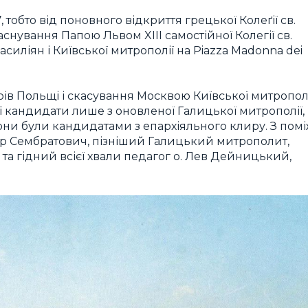
7
,
тобто від поновного відкриття грецької Колеґії св.
снування Папою Львом XIII самостійної Колегії св.
силіян і Київської митрополії на Piazza Madonna dei
рів Польщі і скасування Москвою Київської митропол
ї кандидати лише з оновленої Галицької митрополії,
 вони були кандидатами з епархіяльного клиру. З пом
р Сембратович, пізніший Галицький митрополит,
та гідний всієї хвали педагог о. Лев Дейницький,