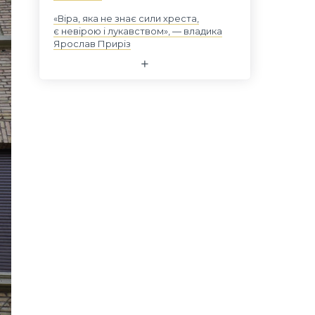
«Віра, яка не знає сили хреста,
є невірою і лукавством», — владика
Ярослав Приріз