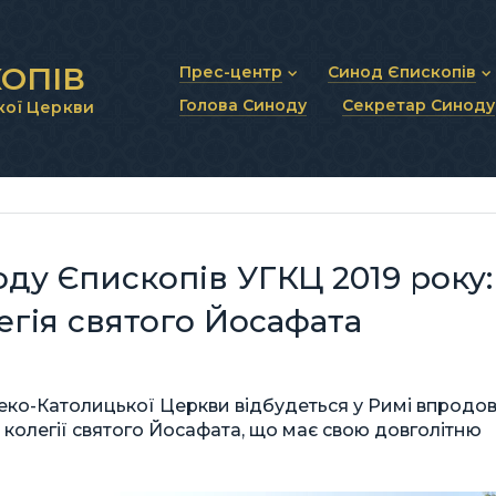
ОПІВ
Прес-центр
Синод Єпископів
Голова Синоду
Секретар Синоду
кої Церкви
Новини та анонси
Статут Синоду Єписко
Інтерв’ю та коментарі
Регламент Синоду Єп
Проповіді та промови
Положення про Голов
Молитовне прикликанн
Синодальні органи
Секретаріат Синоду
Контактна інформація
ду Єпископів УГКЦ 2019 року:
егія святого Йосафата
реко-Католицької Церкви відбудеться у Римі впродо
ої колегії святого Йосафата, що має свою довголітню