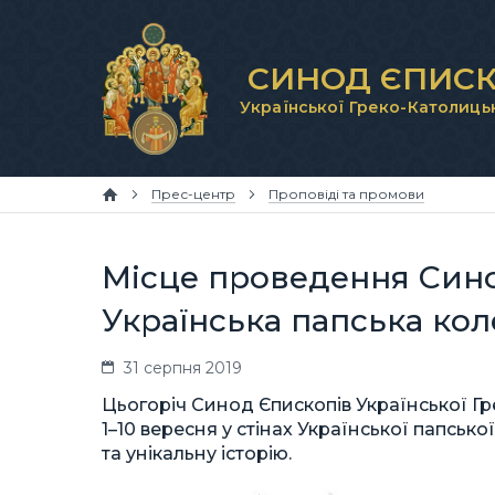
СИНОД ЄПИСК
Української Греко-Католиць
Прес-центр
Проповіді та промови
Місце проведення Сино
Українська папська кол
31 серпня 2019
Цьогоріч Синод Єпископів Української Г
1–10 вересня у стінах Української папськ
та унікальну історію.