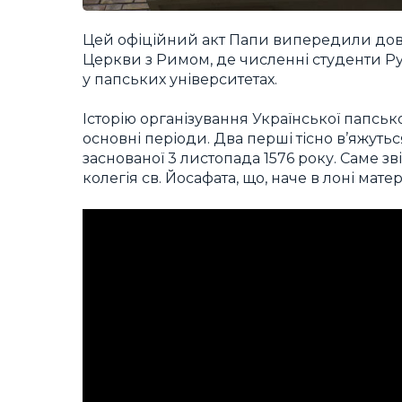
Цей офіційний акт Папи випередили довгі
Церкви з Римом, де численні студенти Рус
у папських університетах.
Історію організування Української папсько
основні періоди. Два перші тісно в’яжуться
заснованої 3 листопада 1576 року. Саме з
колегія св. Йосафата, що, наче в лоні мате