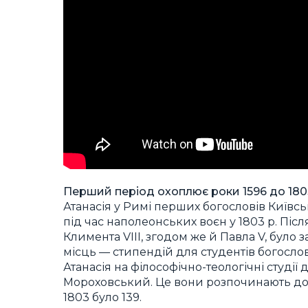
Перший період охоплює роки 1596 до 180
Атанасія у Римі перших богословів Київськ
під час наполеонських воєн у 1803 р. Післ
Климента VIII, згодом же й Павла V, було 
місць — стипендій для студентів богослов’
Атанасія на філософічно-теологічні студії
Мороховський. Це вони розпочинають дов
1803 було 139.