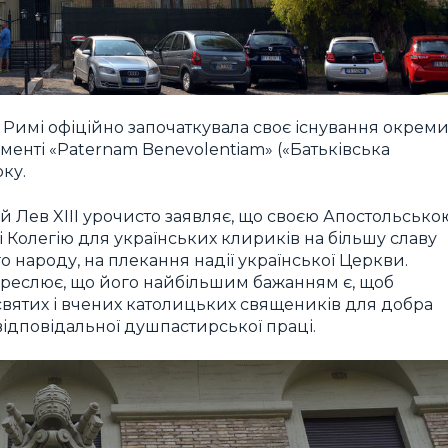
в Римі офіційно започаткувала своє існування окрем
менті «Paternam Benevolentiam» («Батьківська
ку.
 Лев XIII урочисто заявляє, що своєю Апостольсько
і Колегію для українських клириків на більшу славу
о народу, на плекання надії української Церкви.
креслює, що його найбільшим бажанням є, щоб
 святих і вчених католицьких священиків для добра
відповідальної душпастирської праці.