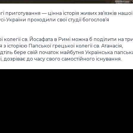
 приготування — цінна історія живих зв’язків нашої
і-України проходили свої студії богослов’я
ї колегії св. Йосафата в Римі можна б поділити на тр
 з історією Папської грецької колегії св. Атанасія,
відтіль бере свій початок майбутня Українська папськ
рі, дозріває до часу свого самостійного існування.