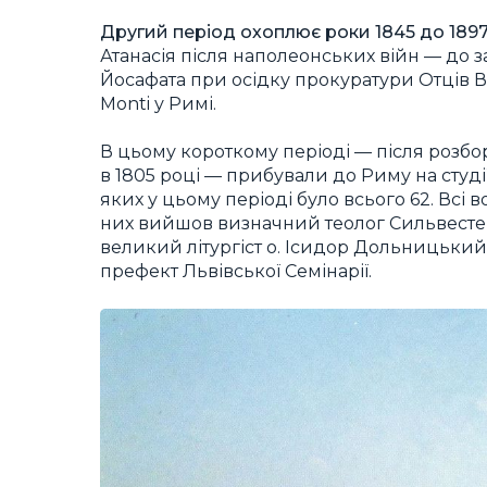
Другий період охоплює роки 1845 до 189
Атанасія після наполеонських війн — до за
Йосафата при осідку прокуратури Отців Ва
Monti у Римі.
В цьому короткому періоді — після розбо
в 1805 році — прибували до Риму на студі
яких у цьому періоді було всього 62. Всі
них вийшов визначний теолог Сильвесте
великий літургіст о. Ісидор Дольницький 
префект Львівської Семінарії.