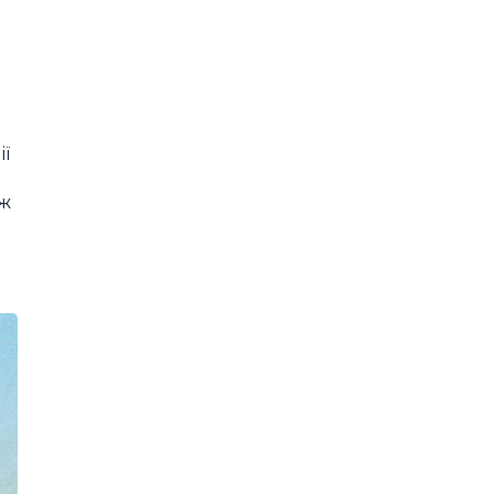
ії
іж