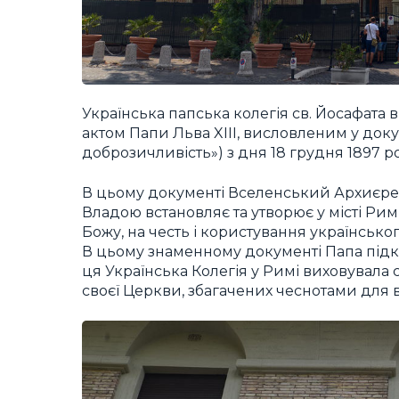
Українська папська колегія св. Йосафата 
актом Папи Льва XIII, висловленим у доку
доброзичливість») з дня 18 грудня 1897 ро
В цьому документі Вселенський Архиєрей
Владою встановляє та утворює у місті Рим
Божу, на честь і користування українськог
В цьому знаменному документі Папа під
ця Українська Колегія у Римі виховувала
своєї Церкви, збагачених чеснотами для 