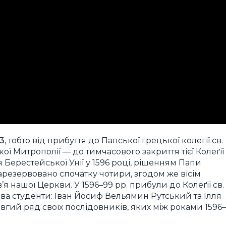
3
,
тобто від прибуття до Папської грецької колегії св.
ої Митрополії — до тимчасового закриття тієї Колеґії
я Берестейської Унії у 1596 році, рішенням Папи
зарезервовано спочатку чотири, згодом же вісім
я нашої Церкви. У 1596–99 рр. прибули до Колеґії св.
 два студенти: Іван Йосиф Вельямин Рутський та Ілля
гий ряд своїх послідовників, яких між роками 1596–