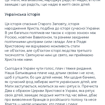
захищає і цю радість, і цю надію в житті своїх дітей.
Українська історія
Ця історія спасіння Старого Заповіту, історія
народження Христа, подібна до історії сучасної України.
В умі багатьох політиків ми також є «сірою зоною» між
Росією, новітнім Вавилоном, та різними західними
політичними центрами сили і влади. Але в Різдві
Христовому ми відчуваємо можливість стати
не об’єктом, але суб’єктом історії людства третього
тисячоліття. Святкуючи нині це свято, ми приймаємо
Христа між нами.
Сьогодні в Україні чути голос, плач і тяжке ридання.
Наша Батьківщина плаче над дітьми своїми і не хоче,
щоб її утішити, бо цих дітей немає. Ми щодня бачимо,
як сучасний ірод забирає життя українських дітей, але
Мати заступається, молиться за них і рятує їх. Пречиста
Діва є образом Церкви Христової в Україні, яка рятує
своїх дітей, захищає людське життя під час війни, дбає
про визволення бранців із російського полону та несе
Христа — надію кожному, хто плаче і сумує.