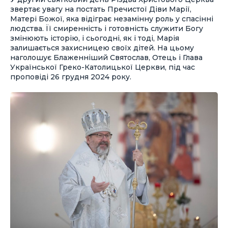
звертає увагу на постать Пречистої Діви Марії,
Матері Божої, яка відіграє незамінну роль у спасінні
людства. Її смиренність і готовність служити Богу
змінюють історію, і сьогодні, як і тоді, Марія
залишається захисницею своїх дітей. На цьому
наголошує Блаженніший Святослав, Отець і Глава
Української Греко-Католицької Церкви, під час
проповіді 26 грудня 2024 року.