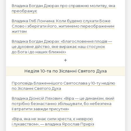
Владика Богдан Дзюрах про справжню молитву, яка
преображує
Владика Гліб Лончина: Коли будемо слухати Боже
Слово і зберігати його, житимемо переображеним
життям
Владика Богдан Дзюрах: «Благословення плодів —
це духовне дійство, яке виражає наш стосунок
до Бога і до наших ближніх»
Неділя 10-та по Зісланні Святого Духа
Проповідь Блаженнішого Святослава у 10-ту неділю
по Зісланні Святого Духа
Владика Діонісій Ляхович: «Віра — це динамізм, який
потрібно безнастанно збільшувати, бо небезпека
її втратити завжди присутня»
«Віра, яка не знає сили хреста, є невірою
і лукавством», — владика Ярослав Приріз