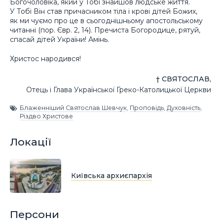
Богочоловіка, який у Тобі знайшов людське життя.
У Тобі Він став причасником тіла і крові дітей Божих,
як ми чуємо про це в сьогоднішньому апостольському
читанні (пор. Євр. 2, 14). Пречиста Богородице, рятуй,
спасай дітей України! Амінь.
Христос народився!
† СВЯТОСЛАВ,
Отець і Глава Української Греко-Католицької Церкви
Блаженніший Святослав Шевчук
,
Проповідь
,
Духовність
,
Різдво Христове
Локації
Київська архиєпархія
Персони