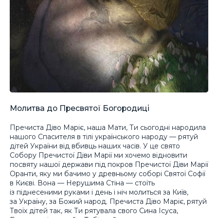
Молитва до Пресвятої Богородиці
Пречиста Діво Маріє, наша Мати, Ти сьогодні народила
нашого Спасителя в тілі українського народу — рятуй
дітей України від вбивць наших часів. У це свято
Собору Пречистої Діви Марії ми хочемо відновити
посвяту нашої держави під покров Пречистої Діви Марії
Оранти, яку ми бачимо у древньому соборі Святої Софії
в Києві. Вона — Нерушима Стіна — стоїть
із піднесеними руками і день і ніч молиться за Київ,
за Україну, за Божий народ. Пречиста Діво Маріє, рятуй
Твоїх дітей так, як Ти рятувала свого Сина Ісуса,