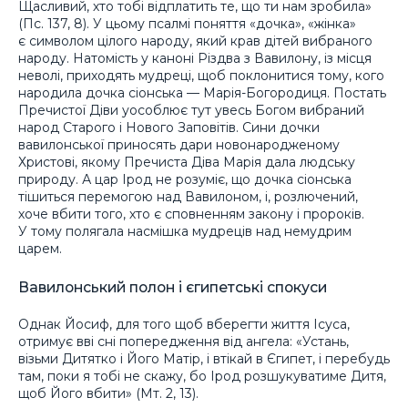
Щасливий, хто тобі відплатить те, що ти нам зробила»
(Пс. 137, 8). У цьому псалмі поняття «дочка», «жінка»
є символом цілого народу, який крав дітей вибраного
народу. Натомість у каноні Різдва з Вавилону, із місця
неволі, приходять мудреці, щоб поклонитися тому, кого
народила дочка сіонська — Марія-Богородиця. Постать
Пречистої Діви уособлює тут увесь Богом вибраний
народ Старого і Нового Заповітів. Сини дочки
вавилонської приносять дари новонародженому
Христові, якому Пречиста Діва Марія дала людську
природу. А цар Ірод не розуміє, що дочка сіонська
тішиться перемогою над Вавилоном, і, розлючений,
хоче вбити того, хто є сповненням закону і пророків.
У тому полягала насмішка мудреців над немудрим
царем.
Вавилонський полон і єгипетські спокуси
Однак Йосиф, для того щоб вберегти життя Ісуса,
отримує вві сні попередження від ангела: «Устань,
візьми Дитятко і Його Матір, і втікай в Єгипет, і перебудь
там, поки я тобі не скажу, бо Ірод розшукуватиме Дитя,
щоб Його вбити» (Мт. 2, 13).