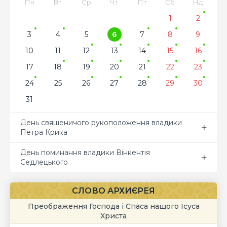
Пн
Вт
Ср
Чт
Пт
Сб
Нд
1
2
3
4
5
6
7
8
9
10
11
12
13
14
15
16
17
18
19
20
21
22
23
24
25
26
27
28
29
30
31
День священичого рукоположення владики
Петра Крика
День поминання владики Вінкентія
Седлецького
СЛОВО АРХИЄРЕЯ
Преображення Господа і Спаса нашого Ісуса
Христа