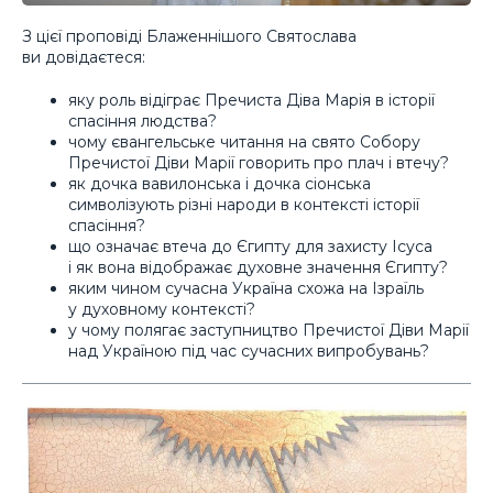
З цієї проповіді Блаженнішого Святослава
ви довідаєтеся:
яку роль відіграє Пречиста Діва Марія в історії
спасіння людства?
чому євангельське читання на свято Собору
Пречистої Діви Марії говорить про плач і втечу?
як дочка вавилонська і дочка сіонська
символізують різні народи в контексті історії
спасіння?
що означає втеча до Єгипту для захисту Ісуса
і як вона відображає духовне значення Єгипту?
яким чином сучасна Україна схожа на Ізраїль
у духовному контексті?
у чому полягає заступництво Пречистої Діви Марії
над Україною під час сучасних випробувань?