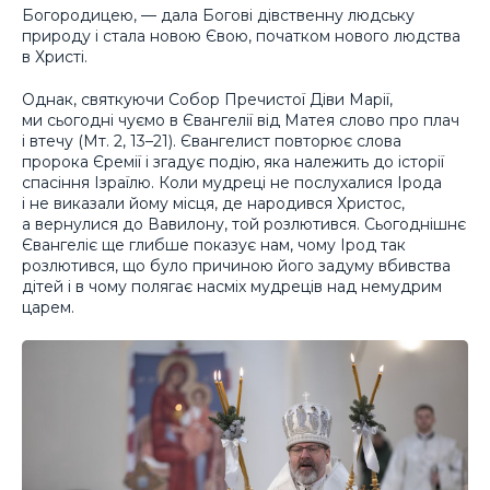
Богородицею, — дала Богові дівственну людську
природу і стала новою Євою, початком нового людства
в Христі.
Однак, святкуючи Собор Пречистої Діви Марії,
ми сьогодні чуємо в Євангелії від Матея слово про плач
і втечу (Мт. 2, 13–21). Євангелист повторює слова
пророка Єремії і згадує подію, яка належить до історії
спасіння Ізраїлю. Коли мудреці не послухалися Ірода
і не виказали йому місця, де народився Христос,
а вернулися до Вавилону, той розлютився. Сьогоднішнє
Євангеліє ще глибше показує нам, чому Ірод так
розлютився, що було причиною його задуму вбивства
дітей і в чому полягає насміх мудреців над немудрим
царем.