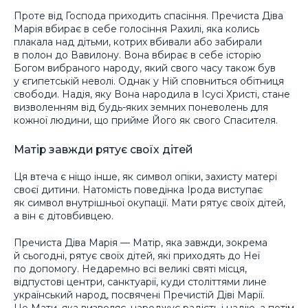
Проте від Господа приходить спасіння. Пречиста Діва
Марія вбирає в себе голосіння Рахилі, яка колись
плакала над дітьми, котрих вбивали або забирали
в полон до Вавилону. Вона вбирає в себе історію
Богом вибраного народу, який свого часу також був
у єгипетській неволі. Однак у Ній сповниться обітниця
свободи. Надія, яку Вона народила в Ісусі Христі, стане
визволенням від будь-яких земних поневолень для
кожної людини, що прийме Його як свого Спасителя.
Матір завжди рятує своїх дітей
Ця втеча є ніщо інше, як символ опіки, захисту матері
своєї дитини. Натомість поведінка Ірода виступає
як символ внутрішньої окупації. Мати рятує своїх дітей,
а він є дітовбивцею.
Пречиста Діва Марія — Матір, яка завжди, зокрема
й сьогодні, рятує своїх дітей, які приходять до Неї
по допомогу. Недаремно всі великі святі місця,
відпустові центри, санктуарії, куди століттями лине
український народ, посвячені Пречистій Діві Марії.
Це Мати, яка визволяє, народжує радість і надію, а потім