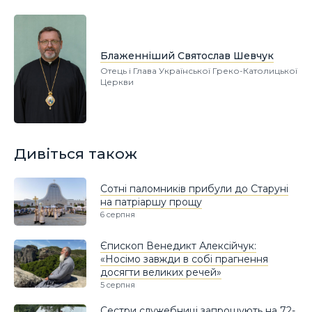
Блаженніший Святослав Шевчук
Отець і Глава Української Греко-Католицької
Церкви
Дивіться також
Сотні паломників прибули до Старуні
на патріаршу прощу
6 серпня
Єпископ Венедикт Алексійчук:
«Носімо завжди в собі прагнення
досягти великих речей»
5 серпня
Сестри служебниці запрошують на 72-