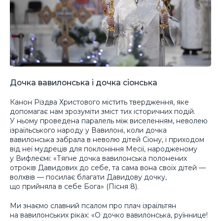
Дочка вавилонська і дочка сіонська
Канон Різдва Христового містить твердження, яке
допомагає нам зрозуміти зміст тих історичних подій.
У ньому проведена паралель між виселенням, неволею
ізраїльського народу у Вавилоні, коли дочка
вавилонська забрала в неволю дітей Сіону, і приходом
від неї мудреців для поклоніння Месії, народженому
у Вифлеємі: «Тягне дочка вавилонська полонених
отроків Давидових до себе, та сама вона своїх дітей —
волхвів — посилає благати Давидову дочку,
що прийняла в себе Бога» (Пісня 8).
Ми знаємо славний псалом про плач ізраїльтян
на вавилонських ріках: «О дочко вавилонська, руїннице!