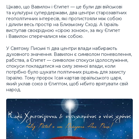
Цікаво, що Вавилон і Єгипет — це були дві військові
та культурні супердержави, два центри старозавітних
геополітичних інтересів, які протистояли між собою
і ділили весь простір на Близькому Сході. А Ізраїль
виступав своєрідною «сірою зоною», за яку Єгипет
і Вавилон сперечалися між собою.
У Святому Письмі ті два центри влади набирають
духовного значення. Вавилон є символом поневолення,
рабства, а Єгипет — символом спокуси ідолослужіння,
спокуси покладатися на силу земної влади, коли
потрібно було шукати політичних рішень для захисту
Ізраїлю. Тому пророк Ісая картав ізраїльського царя,
який уклав союз із Єгиптом, щоб нібито врятувати свій
народ.