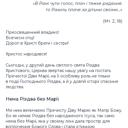
«В Рамі чути голос, плач і тяжке ридання:
то Рахиль плаче за дітьми своїми…»
(Мт. 2, 18)
Преосвященний владико!
Всечесні отці!
Дорогі в Христі брати і сестри!
Христос народився!
Сьогодні, у другий день світлого свята Різдва
Христового, Церква звертає нашу увагу на постать
Пречистої Діви Марії, на Її особливу роль не тільки
в події Господнього Різдва, а й у довгій історії спасіння
людства.
Нема Різдва без Марії
Ми нині величаємо Пречисту Діву Марію як Матір Божу.
Бо як немає Різдва без народженого Ісуса, так само
нема без Марії, яка у своєму лоні дала простір для
воплочення Божого Слова і стала істинною