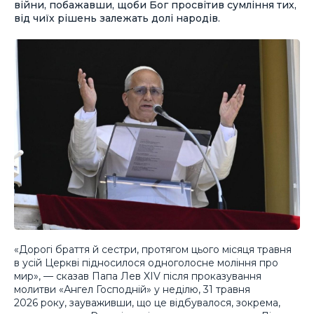
війни, побажавши, щоби Бог просвітив сумління тих,
від чиїх рішень залежать долі народів.
«Дорогі браття й сестри, протягом цього місяця травня
в усій Церкві підносилося одноголосне моління про
мир», — сказав Папа Лев XIV після проказування
молитви «Ангел Господній» у неділю, 31 травня
2026 року, зауваживши, що це відбувалося, зокрема,