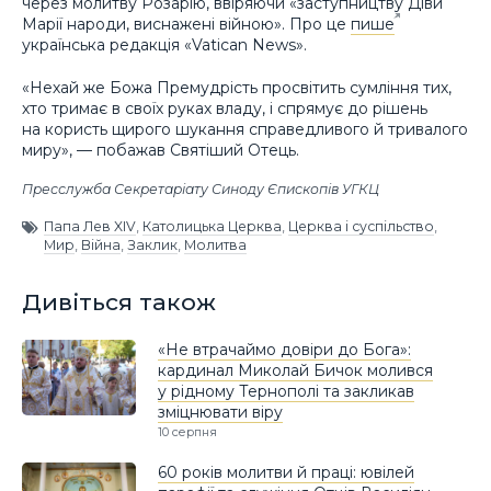
через молитву Розарію, ввіряючи «заступництву Діви
Марії народи, виснажені війною». Про це
пише
українська редакція «Vatican News».
«Нехай же Божа Премудрість просвітить сумління тих,
хто тримає в своїх руках владу, і спрямує до рішень
на користь щирого шукання справедливого й тривалого
миру», — побажав Святіший Отець.
Пресслужба Секретаріату Синоду Єпископів УГКЦ
Папа Лев XIV
,
Католицька Церква
,
Церква і суспільство
,
Мир
,
Війна
,
Заклик
,
Молитва
Дивіться також
«Не втрачаймо довіри до Бога»:
кардинал Миколай Бичок молився
у рідному Тернополі та закликав
зміцнювати віру
10 серпня
60 років молитви й праці: ювілей