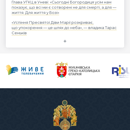
Глава УГКЦ в Уневі: «Сьогодні Богородиця усім нам
показує, що всі ми є сотворені не для смерті, а для —
життя. Для життя у Бозі»
«Успіння Пресвятої Діви Марії розкриває,
що упокорення — це шлях до неба», — владика Тарас
Сеньків