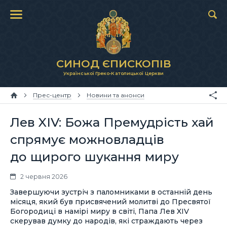
СИНОД ЄПИСКОПІВ
Української Греко-Католицької Церкви
Прес-центр
Новини та анонси
Лев XIV: Божа Премудрість хай
спрямує можновладців
до щирого шукання миру
2 червня 2026
Завершуючи зустріч з паломниками в останній день
місяця, який був присвячений молитві до Пресвятої
Богородиці в намірі миру в світі, Папа Лев XIV
скерував думку до народів, які страждають через