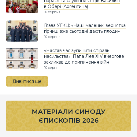
парафії та служіння Отців Василіян
в Обері (Аргентина)
10 серпня
Глава УГКЦ: «Наші маленькі зернятка
гірчиці вже сьогодні дають плоди»
10 серпня
«Настав час зупинити спіраль
насильства»: Папа Лев XIV вчергове
закликав до припинення війн
10 серпня
Дивитися ще
МАТЕРІАЛИ СИНОДУ
ЄПИСКОПІВ 2026