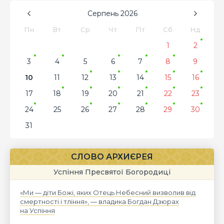
Серпень
2026
Пн
Вт
Ср
Чт
Пт
Сб
Нд
1
2
3
4
5
6
7
8
9
10
11
12
13
14
15
16
17
18
19
20
21
22
23
24
25
26
27
28
29
30
31
СЛОВО АРХИЄРЕЯ
Успіння Пресвятої Богородиці
«Ми — діти Божі, яких Отець Небесний визволив від
смертності і тління», — владика Богдан Дзюрах
на Успіння