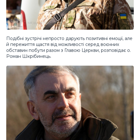
Подібні зустрічі непросто дарують позитивні емоції, але
й пережиття щастя від можливості серед воєнних
обставин побути разом з Главою Церкви, розповідає о.
Роман Шкрібинець.