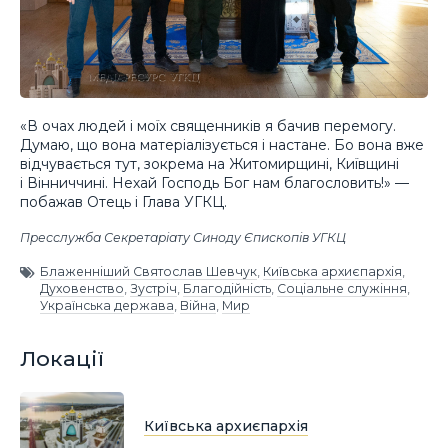
«В очах людей і моїх священників я бачив перемогу.
Думаю, що вона матеріалізується і настане. Бо вона вже
відчувається тут, зокрема на Житомирщині, Київщині
і Вінниччині. Нехай Господь Бог нам благословить!» —
побажав Отець і Глава УГКЦ.
Пресслужба Секретаріату Синоду Єпископів УГКЦ
Блаженніший Святослав Шевчук
,
Київська архиєпархія
,
Духовенство
,
Зустріч
,
Благодійність
,
Соціальне служіння
,
Українська держава
,
Війна
,
Мир
Локації
Київська архиєпархія