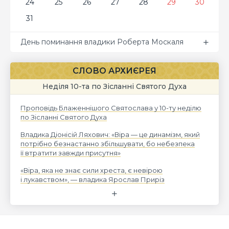
24
25
26
27
28
29
30
31
День поминання владики Роберта Москаля
СЛОВО АРХИЄРЕЯ
Неділя 10-та по Зісланні Святого Духа
Проповідь Блаженнішого Святослава у 10-ту неділю
по Зісланні Святого Духа
Владика Діонісій Ляхович: «Віра — це динамізм, який
потрібно безнастанно збільшувати, бо небезпека
її втратити завжди присутня»
«Віра, яка не знає сили хреста, є невірою
і лукавством», — владика Ярослав Приріз