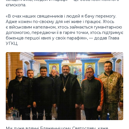
єпископа.
«В очах наших священників і людей я бачу перемогу.
Адже кожен по-своєму для неї живе і працює. Хтось
є військовим капеланом, хтось займається гуманітарною
допомогою, передаючи її в гарячі точки, хтось підтримує
біженців першої хвилі у своїх парафіях», — додав Глава
УГКЦ.
Ми дуже вдячні Блаженнішому Святославу, каже