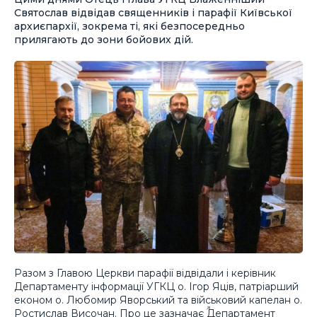
Святослав відвідав священників і парафії Київської
архиєпархії, зокрема ті, які безпосередньо
прилягають до зони бойових дій.
Разом з Главою Церкви парафії відвідали і керівник
Департаменту інформації УГКЦ о. Ігор Яців, патріарший
економ о. Любомир Яворський та військовий капелан о.
Ростислав Височан. Про це зазначає
Департамент