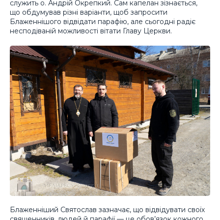
служить о. Андрій Окрепкий. Сам капелан зізнається,
що обдумував різні варіанти, щоб запросити
Блаженнішого відвідати парафію, але сьогодні радіє
несподіваній можливості вітати Главу Церкви.
Блаженніший Святослав зазначає, що відвідувати своїх
священників, людей й парафії — це обов’язок кожного