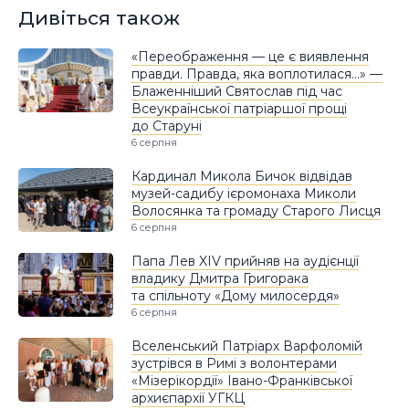
Дивіться також
«Переображення — це є виявлення
правди. Правда, яка воплотилася…» —
Блаженніший Святослав під час
Всеукраїнської патріаршої прощі
до Старуні
6 серпня
Кардинал Микола Бичок відвідав
музей-садибу ієромонаха Миколи
Волосянка та громаду Старого Лисця
6 серпня
Папа Лев XIV прийняв на аудієнції
владику Дмитра Григорака
та спільноту «Дому милосердя»
6 серпня
Вселенський Патріарх Варфоломій
зустрівся в Римі з волонтерами
«Мізерікордії» Івано-Франківської
архиєпархії УГКЦ