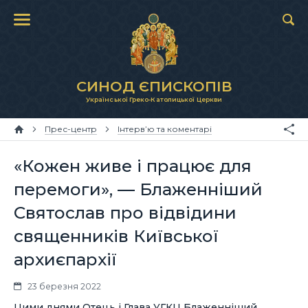
СИНОД ЄПИСКОПІВ
Української Греко-Католицької Церкви
Прес-центр
Інтерв’ю та коментарі
«Кожен живе і працює для
перемоги», — Блаженніший
Святослав про відвідини
священників Київської
архиєпархії
23 березня 2022
Цими днями Отець і Глава УГКЦ Блаженніший