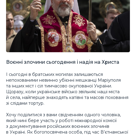
Воєнні злочини сьогодення і надія на Христа
І сьогодні в братських могилах залишаються
непохованими невинно убієнні мешканці Маріуполя
та інших міст і сіл тимчасово окупованої України.
Щоразу, коли українське військо звільняє наші міста
й села, найперше знаходять катівні та масові поховання
зі слідами тортур.
Хочу поділитися з вами свідченням одного чоловіка,
який нині бере участь у роботі міжнародної комісії
з документування російських воєнних злочинів
в Україні. Як богопосвячена особа, під час В’єтнамської