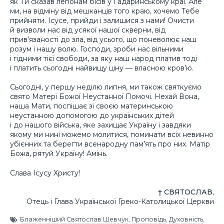
як Ти сказав легіонам бісів у Гадаринському краї. Але
ми, на відміну від мешканців того краю, хочемо Тебе
прийняти. Ісусе, прийди і залишися з нами! Очисти
й визволи нас від усякої нашої скверни, від
прив’язаності до зла, від усього, що поневолює наш
розум і нашу волю. Господи, зроби нас вільними
і гідними тієї свободи, за яку наш народ платив тоді
і платить сьогодні найвищу ціну — власною кров’ю.
Сьогодні, у першу неділю липня, ми також святкуємо
свято Матері Божої Неустанної Помочі. Нехай Вона,
наша Мати, поспішає зі своєю материнською
неустанною допомогою до українських дітей
і до нашого війська, яке захищає Україну і завдяки
якому ми нині можемо молитися, поминати всіх невинно
убієнних та берегти всенародну пам’ять про них. Матір
Божа, рятуй Україну! Амінь.
Слава Ісусу Христу!
† СВЯТОСЛАВ,
Отець і Глава Української Греко-Католицької Церкви
Блаженніший Святослав Шевчук
,
Проповідь
,
Духовність
,