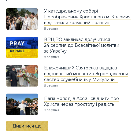
У катедральному соборі
Преображення Христового м. Коломия
відзначили храмовий празник
8 серпня
ВРЦіРО закликає долучитися
24 серпня до Всесвітньої молитви
за Україну
8 серпня
Блаженніший Святослав відвідав
відновлений монастир Згромадження
сестер служебниць у Микуличині
8 серпня
Папа молоді в Ассізі: свідчити про
Христа через простоту і радість
8 серпня
Дивитися ще