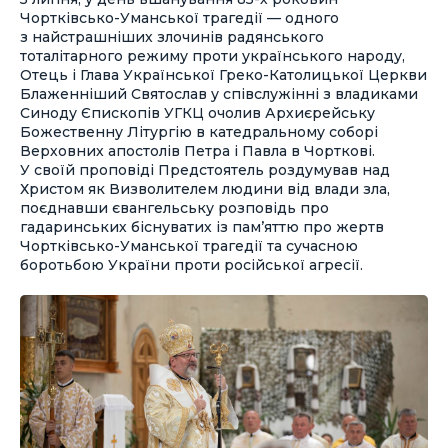
Чортківсько-Уманської трагедії — одного
з найстрашніших злочинів радянського
тоталітарного режиму проти українського народу,
Отець і Глава Української Греко-Католицької Церкви
Блаженніший Святослав у співслужінні з владиками
Синоду Єпископів УГКЦ очолив Архиєрейську
Божественну Літургію в катедральному соборі
Верховних апостолів Петра і Павла в Чорткові.
У своїй проповіді Предстоятель роздумував над
Христом як Визволителем людини від влади зла,
поєднавши євангельську розповідь про
гадаринських біснуватих із пам’яттю про жертв
Чортківсько-Уманської трагедії та сучасною
боротьбою України проти російської агресії.