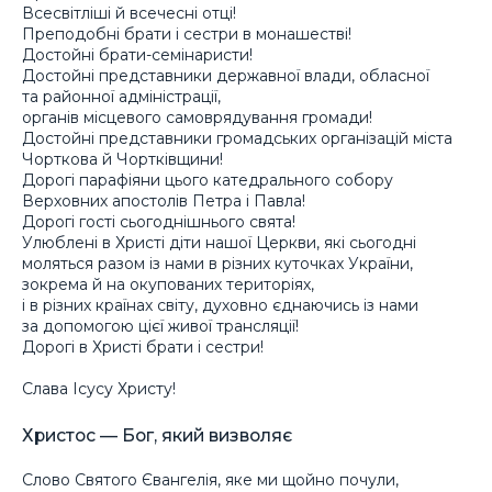
Всесвітліші й всечесні отці!
Преподобні брати і сестри в монашестві!
Достойні брати-семінаристи!
Достойні представники державної влади, обласної
та районної адміністрації,
органів місцевого самоврядування громади!
Достойні представники громадських організацій міста
Чорткова й Чортківщини!
Дорогі парафіяни цього катедрального собору
Верховних апостолів Петра і Павла!
Дорогі гості сьогоднішнього свята!
Улюблені в Христі діти нашої Церкви, які сьогодні
моляться разом із нами в різних куточках України,
зокрема й на окупованих територіях,
і в різних країнах світу, духовно єднаючись із нами
за допомогою цієї живої трансляції!
Дорогі в Христі брати і сестри!
Слава Ісусу Христу!
Христос — Бог, який визволяє
Слово Святого Євангелія, яке ми щойно почули,