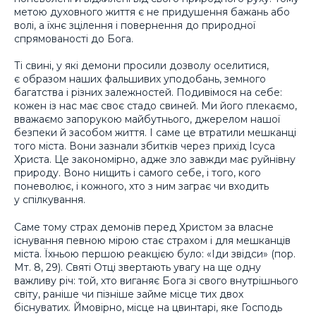
метою духовного життя є не придушення бажань або
волі, а їхнє зцілення і повернення до природної
спрямованості до Бога.
Ті свині, у які демони просили дозволу оселитися,
є образом наших фальшивих уподобань, земного
багатства і різних залежностей. Подивімося на себе:
кожен із нас має своє стадо свиней. Ми його плекаємо,
вважаємо запорукою майбутнього, джерелом нашої
безпеки й засобом життя. І саме це втратили мешканці
того міста. Вони зазнали збитків через прихід Ісуса
Христа. Це закономірно, адже зло завжди має руйнівну
природу. Воно нищить і самого себе, і того, кого
поневолює, і кожного, хто з ним заграє чи входить
у спілкування.
Саме тому страх демонів перед Христом за власне
існування певною мірою стає страхом і для мешканців
міста. Їхньою першою реакцією було: «Іди звідси» (пор.
Мт. 8, 29). Святі Отці звертають увагу на ще одну
важливу річ: той, хто виганяє Бога зі свого внутрішнього
світу, раніше чи пізніше займе місце тих двох
біснуватих. Ймовірно, місце на цвинтарі, яке Господь