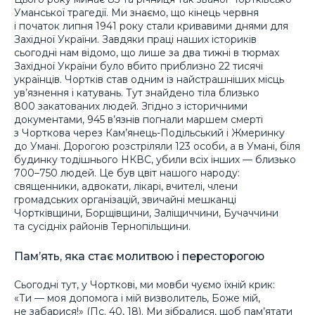
Уманської трагедії. Ми знаємо, що кінець червня
і початок липня 1941 року стали кривавими днями для
Західної України. Завдяки праці наших істориків
сьогодні нам відомо, що лише за два тижні в тюрмах
Західної України було вбито приблизно 22 тисячі
українців. Чортків став одним із найстрашніших місць
ув’язнення і катувань. Тут знайдено тіла близько
800 закатованих людей. Згідно з історичними
документами, 945 в’язнів погнали маршем смерті
з Чорткова через Кам’янець-Подільський і Жмеринку
до Умані. Дорогою розстріляли 123 особи, а в Умані, біля
будинку тодішнього НКВС, убили всіх інших — близько
700–750 людей. Це був цвіт нашого народу:
священники, адвокати, лікарі, вчителі, члени
громадських організацій, звичайні мешканці
Чортківщини, Борщівщини, Заліщиччини, Бучаччини
та сусідніх районів Тернопільщини.
Пам’ять, яка стає молитвою і пересторогою
Сьогодні тут, у Чорткові, ми мовби чуємо їхній крик:
«Ти — моя допомога і мій визволитель, Боже мій,
не забарися!» (Пс. 40, 18). Ми зібралися, щоб пам’ятати