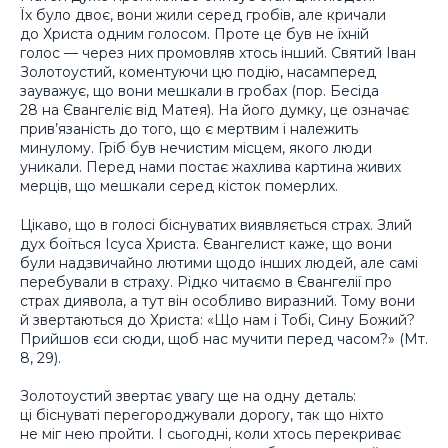
Їх було двоє, вони жили серед гробів, але кричали
до Христа одним голосом. Проте це був не їхній
голос — через них промовляв хтось інший. Святий Іван
Золотоустий, коментуючи цю подію, насамперед
зауважує, що вони мешкали в гробах (пор. Бесіда
28 на Євангеліє від Матея). На його думку, це означає
прив’язаність до того, що є мертвим і належить
минулому. Гріб був нечистим місцем, якого люди
уникали. Перед нами постає жахлива картина живих
мерців, що мешкали серед кісток померлих.
Цікаво, що в голосі біснуватих виявляється страх. Злий
дух боїться Ісуса Христа. Євангелист каже, що вони
були надзвичайно лютими щодо інших людей, але самі
перебували в страху. Рідко читаємо в Євангелії про
страх диявола, а тут він особливо виразний. Тому вони
й звертаються до Христа: «Що нам і Тобі, Сину Божий?
Прийшов єси сюди, щоб нас мучити перед часом?» (Мт.
8, 29).
Золотоустий звертає увагу ще на одну деталь:
ці біснуваті перегороджували дорогу, так що ніхто
не міг нею пройти. І сьогодні, коли хтось перекриває