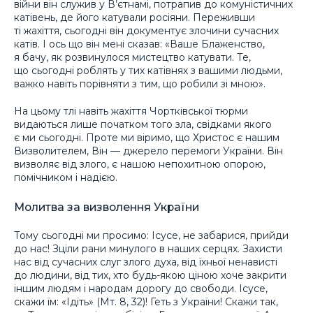
війни він служив у В’єтнамі, потрапив до комуністичних
катівень, де його катували росіяни. Переживши
ті жахіття, сьогодні він документує злочини сучасних
катів. І ось що він мені сказав: «Ваше Блаженство,
я бачу, як розвинулося мистецтво катувати. Те,
що сьогодні роблять у тих катівнях з вашими людьми,
важко навіть порівняти з тим, що робили зі мною».
На цьому тлі навіть жахіття Чортківської тюрми
видаються лише початком того зла, свідками якого
є ми сьогодні. Проте ми віримо, що Христос є нашим
Визволителем, Він — джерело перемоги України. Він
визволяє від злого, є нашою непохитною опорою,
помічником і надією.
Молитва за визволення України
Тому сьогодні ми просимо: Ісусе, не забарися, прийди
до нас! Зціли рани минулого в наших серцях. Захисти
нас від сучасних слуг злого духа, від їхньої ненависті
до людини, від тих, хто будь-якою ціною хоче закрити
іншим людям і народам дорогу до свободи. Ісусе,
скажи їм: «Ідіть» (Мт. 8, 32)! Геть з України! Скажи так,