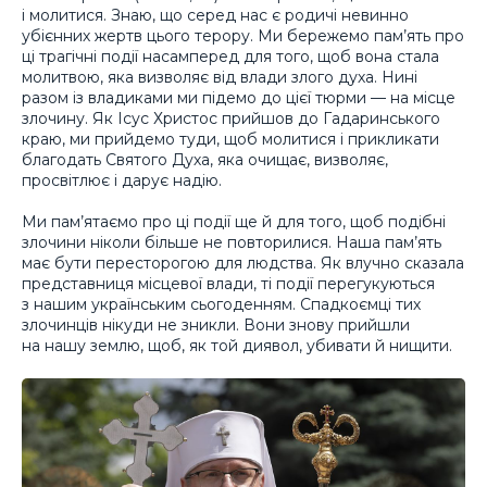
і молитися. Знаю, що серед нас є родичі невинно
убієнних жертв цього терору. Ми бережемо пам’ять про
ці трагічні події насамперед для того, щоб вона стала
молитвою, яка визволяє від влади злого духа. Нині
разом із владиками ми підемо до цієї тюрми — на місце
злочину. Як Ісус Христос прийшов до Гадаринського
краю, ми прийдемо туди, щоб молитися і прикликати
благодать Святого Духа, яка очищає, визволяє,
просвітлює і дарує надію.
Ми пам’ятаємо про ці події ще й для того, щоб подібні
злочини ніколи більше не повторилися. Наша пам’ять
має бути пересторогою для людства. Як влучно сказала
представниця місцевої влади, ті події перегукуються
з нашим українським сьогоденням. Спадкоємці тих
злочинців нікуди не зникли. Вони знову прийшли
на нашу землю, щоб, як той диявол, убивати й нищити.