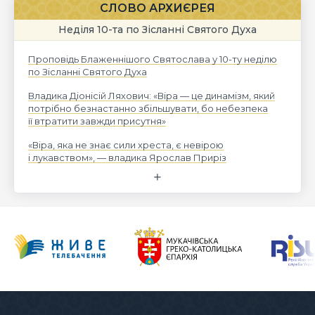
СЛОВО АРХИЄРЕЯ
Неділя 10-та по Зісланні Святого Духа
Проповідь Блаженнішого Святослава у 10-ту неділю
по Зісланні Святого Духа
Владика Діонісій Ляхович: «Віра — це динамізм, який
потрібно безнастанно збільшувати, бо небезпека
її втратити завжди присутня»
«Віра, яка не знає сили хреста, є невірою
і лукавством», — владика Ярослав Приріз