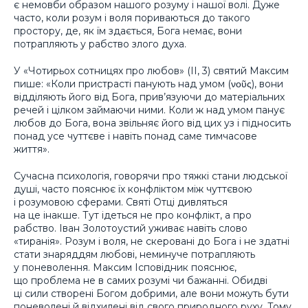
є немовби образом нашого розуму і нашої волі. Дуже
часто, коли розум і воля пориваються до такого
простору, де, як їм здається, Бога немає, вони
потрапляють у рабство злого духа.
У «Чотирьох сотницях про любов» (ІІ, 3) святий Максим
пише: «Коли пристрасті панують над умом (νοῦς), вони
відділяють його від Бога, прив’язуючи до матеріальних
речей і цілком займаючи ними. Коли ж над умом панує
любов до Бога, вона звільняє його від цих уз і підносить
понад усе чуттєве і навіть понад саме тимчасове
життя».
Сучасна психологія, говорячи про тяжкі стани людської
душі, часто пояснює їх конфліктом між чуттєвою
і розумовою сферами. Святі Отці дивляться
на це інакше. Тут ідеться не про конфлікт, а про
рабство. Іван Золотоустий уживає навіть слово
«тиранія». Розум і воля, не скеровані до Бога і не здатні
стати знаряддям любові, неминуче потрапляють
у поневолення. Максим Ісповідник пояснює,
що проблема не в самих розумі чи бажанні. Обидві
ці сили створені Богом добрими, але вони можуть бути
поневолені й відхилені від свого природного руху. Тому