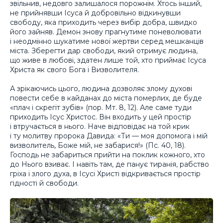
звільнив, недовго залишалося порожнім. Хтось інший,
не прийнявши Ісуса й добровільно відкинувши
свободу, яка приходить через вибір добра, швидко
його зайняв. Демон знову прагнутиме поневолювати
і неодмінно шукатиме нової жертви серед мешканців
міста. Зберегти дар свободи, який отримує людина,
що живе в любові, здатен лише той, хто приймає Ісуса
Христа як свого Бога і Визволителя.
А зрікаючись цього, людина дозволяє злому духові
повести себе в кайданах до міста померлих, де буде
«плач і скрегіт зубів» (пор. Мт. 8, 12). Але саме туди
приходить Ісус Христос. Він входить у цей простір
і втручається в нього. Наче відповідає на той крик
і ту молитву пророка Давида: «Ти — моя допомога і мій
визволитель, Боже мій, не забарися!» (Пс. 40, 18).
Господь не забариться прийти на поклик кожного, хто
до Нього взиває. І навіть там, де панує тиранія, рабство
гріха і злого духа, в Ісусі Христі відкривається простір
гідності й свободи.