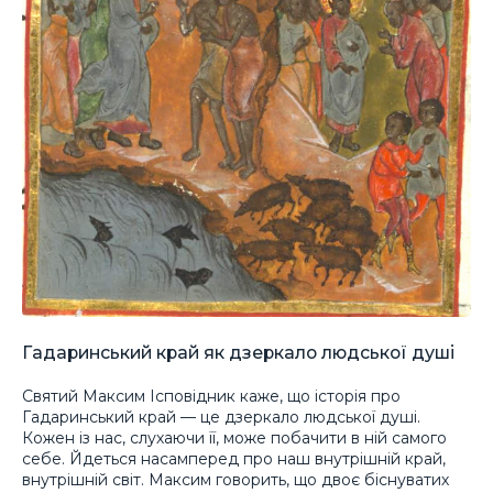
Гадаринський край як дзеркало людської душі
Святий Максим Ісповідник каже, що історія про
Гадаринський край — це дзеркало людської душі.
Кожен із нас, слухаючи її, може побачити в ній самого
себе. Йдеться насамперед про наш внутрішній край,
внутрішній світ. Максим говорить, що двоє біснуватих