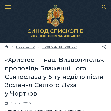
СИНОД ЄПИСКОПІВ
Української Греко-Католицької Церкви
Прес-центр
Проповіді та промови
«Христос — наш Визволитель»:
проповідь Блаженнішого
Святослава у 5-ту неділю після
Зіслання Святого Духа
у Чорткові
7 липня 2026
5 липня, у день вшанування 85-х роковин