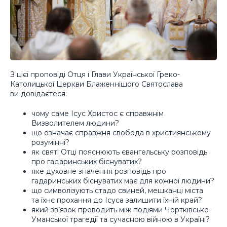
З цієї проповіді Отця і Глави Української Греко-
Католицької Церкви Блаженнішого Святослава
ви довідаєтеся:
чому саме Ісус Христос є справжнім
Визволителем людини?
що означає справжня свобода в християнському
розумінні?
як святі Отці пояснюють євангельську розповідь
про гадаринських біснуватих?
яке духовне значення розповідь про
гадаринських біснуватих має для кожної людини?
що символізують стадо свиней, мешканці міста
та їхнє прохання до Ісуса залишити їхній край?
який зв’язок проводить між подіями Чортківсько-
Уманської трагедії та сучасною війною в Україні?