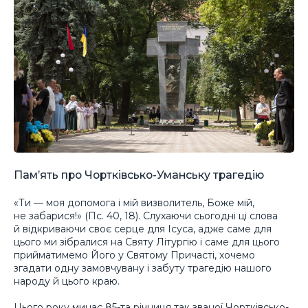
Пам’ять про Чортківсько-Уманську трагедію
«Ти — моя допомога і мій визволитель, Боже мій,
не забарися!» (Пс. 40, 18). Слухаючи сьогодні ці слова
й відкриваючи своє серце для Ісуса, адже саме для
цього ми зібралися на Святу Літургію і саме для цього
прийматимемо Його у Святому Причасті, хочемо
згадати одну замовчувану і забуту трагедію нашого
народу й цього краю.
Цього року минає 85-та річниця так званої Чортківсько-