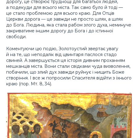
дорогу, це створює труднощі для багатьох людей,
а подекуди для всього міста. Так само було й тоді —
це стало проблемою для всього краю. Для Отців
Церкви дорога — це завжди не просто шлях, а шлях
до Бога. Людина, яка стала рабом злого духа, неминуче
закриватиме іншим дорогу до Бога і до істинної
свободи.
Коментуючи цю подію, Золотоустий звертає увагу
й на те, що неподалік від цвинтаря паслося стадо
свиней. А завершується ця історія дивним проханням
мешканців міста. Вони стали свідками чуда визволення,
побачили, що злий дух завжди руйнує і нищить Боже
створіння. І все ж попросили Спасителя відійти з їхнього
краю (пор. Мт. 8, 34).