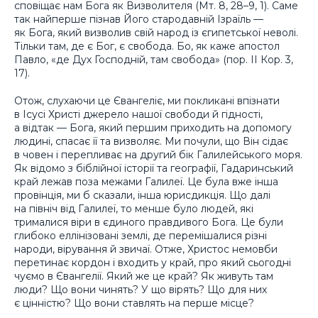
сповіщає нам Бога як Визволителя (Мт. 8, 28–9, 1). Саме
так найперше пізнав Його стародавній Ізраїль —
як Бога, який визволив свій народ із єгипетської неволі.
Тільки там, де є Бог, є свобода. Бо, як каже апостол
Павло, «де Дух Господній, там свобода» (пор. ІІ Кор. 3,
17).
Отож, слухаючи це Євангеліє, ми покликані впізнати
в Ісусі Христі джерело нашої свободи й гідності,
а відтак — Бога, який першим приходить на допомогу
людині, спасає її та визволяє. Ми почули, що Він сідає
в човен і перепливає на другий бік Галилейського моря.
Як відомо з біблійної історії та географії, Гадаринський
край лежав поза межами Галилеї. Це була вже інша
провінція, ми б сказали, інша юрисдикція. Що далі
на північ від Галилеї, то менше було людей, які
трималися віри в єдиного правдивого Бога. Це були
глибоко еллінізовані землі, де перемішалися різні
народи, вірування й звичаї. Отже, Христос немовби
перетинає кордон і входить у край, про який сьогодні
чуємо в Євангелії. Який же це край? Як живуть там
люди? Що вони чинять? У що вірять? Що для них
є цінністю? Що вони ставлять на перше місце?