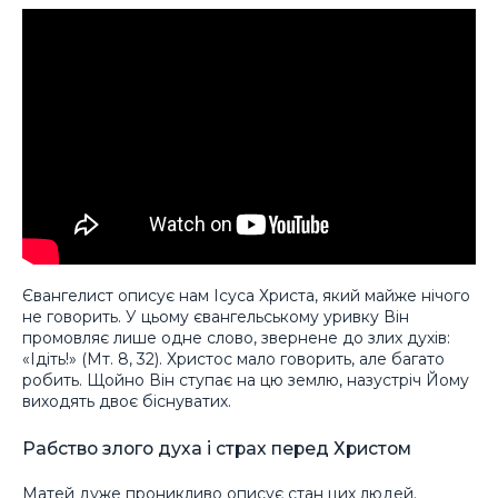
Євангелист описує нам Ісуса Христа, який майже нічого
не говорить. У цьому євангельському уривку Він
промовляє лише одне слово, звернене до злих духів:
«Ідіть!» (Мт. 8, 32). Христос мало говорить, але багато
робить. Щойно Він ступає на цю землю, назустріч Йому
виходять двоє біснуватих.
Рабство злого духа і страх перед Христом
Матей дуже проникливо описує стан цих людей.