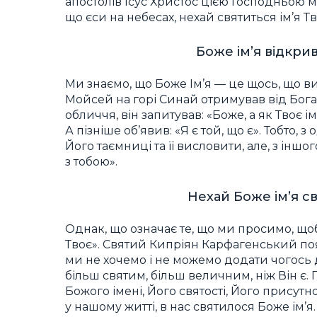
апостолів Ісус Христос цією Господньою 
що єси на небесах, нехай святиться ім’я Тв
Боже ім’я відкри
Ми знаємо, що Боже Ім’я — це щось, що в
Мойсей на горі Синай отримував від Бога
обличчя, він запитував: «Боже, а як Твоє і
А пізніше об’явив: «Я є той, що є». Тобто, 
Його таємниці та її висловити, але, з іншог
з тобою».
Нехай Боже ім’я св
Однак, що означає те, що ми просимо, щоб
Твоє». Святий Кипріян Карфагенський поя
ми не хочемо і не можемо додати чогось д
більш святим, більш величним, ніж Він є.
Божого імені, Його святості, Його присут
у нашому житті, в нас святилося Боже ім’