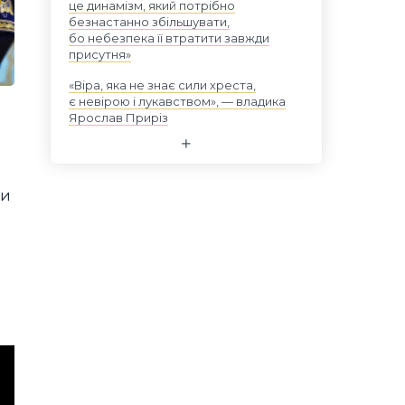
це динамізм, який потрібно
безнастанно збільшувати,
бо небезпека її втратити завжди
присутня»
«Віра, яка не знає сили хреста,
є невірою і лукавством», — владика
Ярослав Приріз
ли