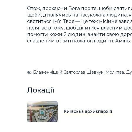
Отож, прохаючи Бога про те, щоби святилос
щоби, дивлячись на нас, кожна людина, я
святиться ім’я Твоє — це теж місійне зав
полягає в тому, щоб ділитися власним до
помогти кожній людині знайти свою дорогу
славленим в житті кожної людини. Амінь.
Блаженніший Святослав Шевчук
,
Молитва
,
Ду
Локації
Київська архиєпархія