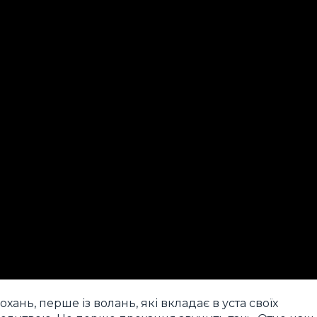
ань, перше із волань, які вкладає в уста своїх