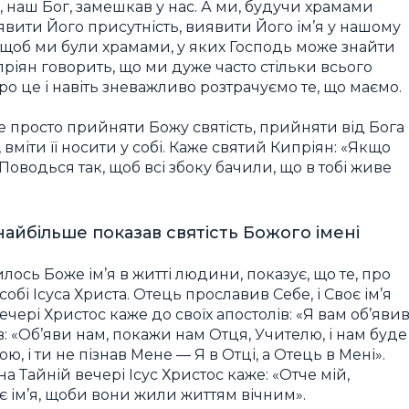
 наш Бог, замешкав у нас. А ми, будучи храмами
явити Його присутність, виявити Його ім’я у нашому
, щоб ми були храмами, у яких Господь може знайти
ріян говорить, що ми дуже часто стільки всього
о це і навіть зневажливо розтрачуємо те, що маємо.
е просто прийняти Божу святість, прийняти від Бога
 вміти її носити у собі. Каже святий Кипріян: «Якщо
 Поводься так, щоб всі збоку бачили, що в тобі живе
найбільше показав святість Божого імені
ось Боже ім’я в житті людини, показує, що те, про
бі Ісуса Христа. Отець прославив Себе, і Своє ім’я
чері Христос каже до своїх апостолів: «Я вам об’яви
ів: «Об’яви нам, покажи нам Отця, Учителю, і нам буде
ю, і ти не пізнав Мене — Я в Отці, а Отець в Мені».
а Тайній вечері Ісус Христос каже: «Отче мій,
оє ім’я, щоби вони жили життям вічним».