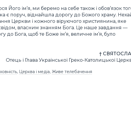
я Його ім’я, ми беремо на себе також і обов’язок тог
ка є поруч, віднайшла дорогу до Божого храму. Неха
дання Церкви і кожного віруючого християнина, яке
свідом, власним знанням Бога. Це наше завдання —
 до Бога, щоб те Боже ім’я, величне ім’я, було
† СВЯТОСЛА
Отець і Глава Української Греко-Католицької Церк
ховність
,
Церква і медіа
,
Живе телебачення