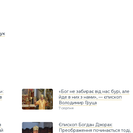
ук
»:
«Бог не забирає від нас бурі, але
в
йде в них з нами», — єпископ
Володимир Груца
7 серпня
в
Єпископ Богдан Дзюрах:
ий
Преображення починається тоді,