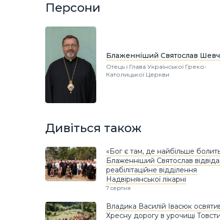
Персони
Блаженніший Святослав Шевч
Отець і Глава Української Греко-
Католицької Церкви
Дивіться також
«Бог є там, де найбільше болить
Блаженніший Святослав відвіда
реабілітаційне відділення
Надвірнянської лікарні
7 серпня
Владика Василій Івасюк освяти
Хресну дорогу в урочищі Товст