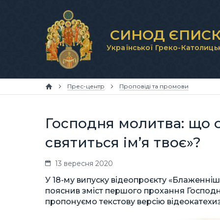
СИНОД ЄПИСК
Української Греко-Католиць
Прес-центр
Проповіді та промови
Господня молитва: що 
святиться ім’я твоє»?
13 вересня 2020
У 18-му випуску відеопроєкту «Блаженні
пояснив зміст першого прохання Господнь
пропонуємо текстову версію відеокатехиз