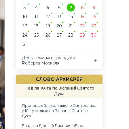
3
4
5
6
7
8
9
10
11
12
13
14
15
16
17
18
19
20
21
22
23
24
25
26
27
28
29
30
31
День поминання владики
Роберта Москаля
СЛОВО АРХИЄРЕЯ
Неділя 10-та по Зісланні Святого
Духа
Проповідь Блаженнішого Святослава
у 10-ту неділю по Зісланні Святого
Духа
Владика Діонісій Ляхович: «Віра —