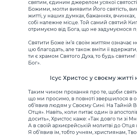
святим, єдиним джерелом усякої святості,
Божими, могли виявити Його святість, ви
житті, у наших думках, бажаннях, вчинках
собі належне місце. Той самий святий Кип
отримуємо від Бога, що не задумуємося пр
Святити Боже ім’я своїм життям означає н
цю благодать, але також вміти її вдержати,
ти є храмом Святого Духа, то будь святим!
Бог».
Ісус Христос у своєму житті 
Таким чином прохання про те, щоби святил
що ми просимо, в повноті звершилося в осо
об’явив людям у Своєму Сині. На Тайній Ве
Отця». Навіть, коли питає один із апостол
досить», Христос каже: «Так довго ти зі Мно
А в своїй архиєрейській молитві до Отця н
Я об’явив їм, тобто учням, християнам, Тв