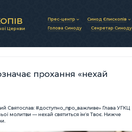
ОПІВ
Прес-центр
Синод Єпископів
Голова Синоду
Секретар Синоду
кої Церкви
Новини та анонси
Статут Синоду Єписко
Інтерв’ю та коментарі
Регламент Синоду Єп
Проповіді та промови
Положення про Голов
Молитовне прикликанн
Синодальні органи
Секретаріат Синоду
Контактна інформація
означає прохання «нехай
ший Святослав: #доступно_про_важливе» Глава УГКЦ
ої молитви — нехай святиться ім’я Твоє. Нижче
и.