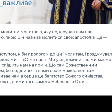
 молитви молитвою, яку подарував нам наш
ою, якою Він навчив молитися своїх апостолів. Це —
ступом, ніби прологом до цієї молитви, і роздумува
ловами — «Отче наш». Ми усвідомили, що ми маємо
и спішить нам на поміч. Що сам Божественний
ом, бо поділився з нами своїм Божественним
иває нам в серце це багатство Божого синівства,
акож є дітьми того самого Небесного Отця,