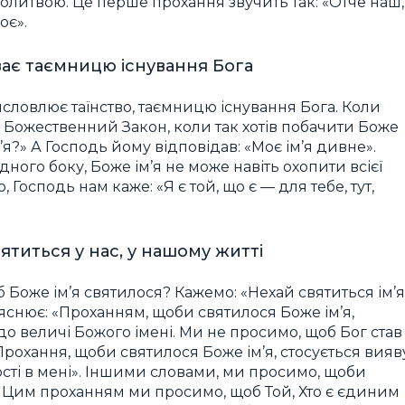
молитвою. Це перше прохання звучить так: «Отче наш,
оє».
ває таємницю існування Бога
исловлює таїнство, таємницю існування Бога. Коли
 Божественний Закон, коли так хотів побачити Боже
м’я?» А Господь йому відповідав: «Моє ім’я дивне».
з одного боку, Боже ім’я не може навіть охопити всієї
о, Господь нам каже: «Я є той, що є — для тебе, тут,
ятиться у нас, у нашому житті
 Боже ім’я святилося? Кажемо: «Нехай святиться ім’я
снює: «Проханням, щоби святилося Боже ім’я,
о величі Божого імені. Ми не просимо, щоб Бог став
 Прохання, щоби святилося Боже ім’я, стосується вияв
ності в мені». Іншими словами, ми просимо, щоби
я. Цим проханням ми просимо, щоб Той, Хто є єдиним