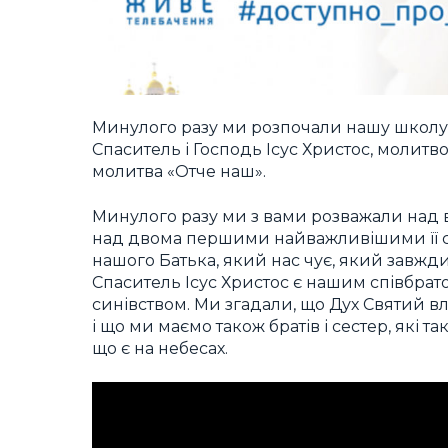
Минулого разу ми розпочали нашу школу
Спаситель і Господь Ісус Христос, молитв
молитва «Отче наш».
Минулого разу ми з вами розважали над в
над двома першими найважливішими її с
нашого Батька, який нас чує, який завжд
Спаситель Ісус Христос є нашим співбрат
синівством. Ми згадали, що Дух Святий вл
і що ми маємо також братів і сестер, які т
що є на небесах.