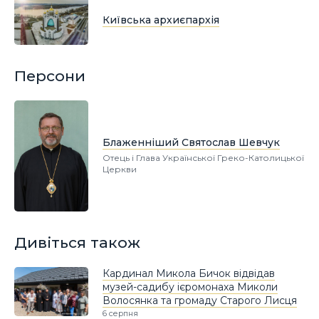
Київська архиєпархія
Персони
Блаженніший Святослав Шевчук
Отець і Глава Української Греко-Католицької
Церкви
Дивіться також
Кардинал Микола Бичок відвідав
музей-садибу ієромонаха Миколи
Волосянка та громаду Старого Лисця
6 серпня