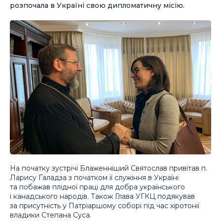
розпочала в Україні свою дипломатичну місію.
На початку зустрічі Блаженніший Святослав привітав п.
Ларису Ґаладза з початком її служіння в Україні
та побажав плідної праці для добра українського
і канадського народів. Також Глава УГКЦ подякував
за присутність у Патріаршому соборі під час хіротонії
владики Степана Суса.