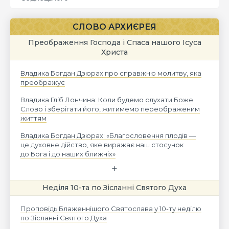
СЛОВО АРХИЄРЕЯ
Преображення Господа і Спаса нашого Ісуса
Христа
Владика Богдан Дзюрах про справжню молитву, яка
преображує
Владика Гліб Лончина: Коли будемо слухати Боже
Слово і зберігати його, житимемо переображеним
життям
Владика Богдан Дзюрах: «Благословення плодів —
це духовне дійство, яке виражає наш стосунок
до Бога і до наших ближніх»
Неділя 10-та по Зісланні Святого Духа
Проповідь Блаженнішого Святослава у 10-ту неділю
по Зісланні Святого Духа