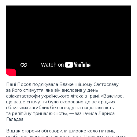
Пані Посол подякувала Блаженнішому Святославу
за його співчуття
, яке він висловив у день
авіакатастрофи українського літака в Ірані. «Важливо,
що ваше співчуття було скеровано до всіх рідних
і близьких загиблих без огляду на національність
та релігійну приналежність», — зазначила Лариса
Ґаладза.
Відтак сторони обговорили широке коло питань,
особливо звертаючи увагу на роль Церкви у сучасних