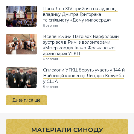
Папа Лев XIV прийняв на аудієнції
владику Дмитра Григорака
та спільноту «Дому милосердя»
6 серпня
Вселенський Патріарх Варфоломій
зустрівся в Римі з волонтерами
«Мізерікордії» Івано-Франківської
архиєпархії УГКЦ
6 серпня
Єпископи УГКЦ беруть участь у 144-й
Найвищій конвенції Лицарів Колумба
у США
5 серпня
Дивитися ще
МАТЕРІАЛИ СИНОДУ