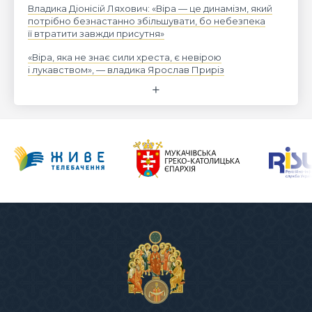
Владика Діонісій Ляхович: «Віра — це динамізм, який
потрібно безнастанно збільшувати, бо небезпека
її втратити завжди присутня»
«Віра, яка не знає сили хреста, є невірою
і лукавством», — владика Ярослав Приріз