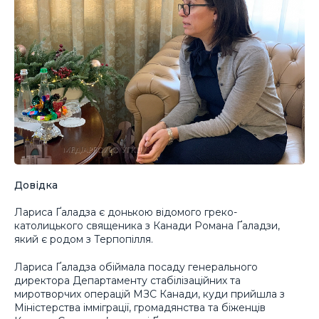
Довідка
Лариса Ґаладза є донькою відомого греко-
католицького священика з Канади Романа Ґаладзи,
який є родом з Терпопілля.
Лариса Ґаладза обіймала посаду генерального
директора Департаменту стабілізаційних та
миротворчих операцій МЗС Канади, куди прийшла з
Міністерства імміграції, громадянства та біженців