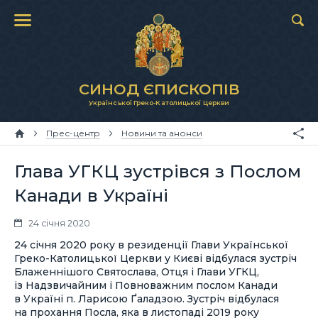
СИНОД ЄПИСКОПІВ
Української Греко-Католицької Церкви
Прес-центр
Новини та анонси
Глава УГКЦ зустрівся з Послом
Канади в Україні
24 січня 2020
24 січня 2020 року в резиденції Глави Української
Греко-Католицької Церкви у Києві відбулася зустріч
Блаженнішого Святослава, Отця і Глави УГКЦ,
із Надзвичайним і Повноважним послом Канади
в Україні п. Ларисою Ґаладзою. Зустріч відбулася
на прохання Посла, яка в листопаді 2019 року