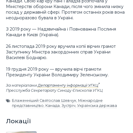
Канади. Свою кар’єру пані Ґаладза розпочала у
Міністерстві оборони Канади, після чого змінила низку
посад у державній сфері. Протягом останніх років вона
неодноразово бувала в Україні.
З 2019 року — Надзвичайна і Повноважна Послиня
Канади в Києві (Україна).
26 листопада 2019 року вручила копії вірчих грамот
Заступнику Міністра закордонних справ України
Василеві Боднарю.
19 грудня 2019 року — вручила вірчі грамоти
Президенту України Володимиру Зеленському.
За матеріалами
Департаменту інформації УГКЦ
Пресслужба Секретаріату Синоду Єпископів УГКЦ
Блаженніший Святослав Шевчук
,
Міжнародне
представництво
,
Канада
,
Зустріч
,
Українська держава
Локації