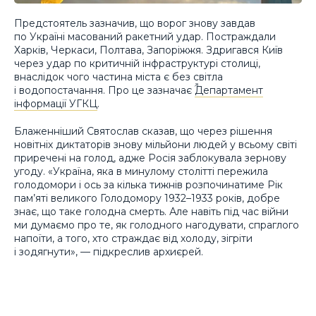
Предстоятель зазначив, що ворог знову завдав
по Україні масований ракетний удар. Постраждали
Харків, Черкаси, Полтава, Запоріжжя. Здригався Київ
через удар по критичній інфраструктурі столиці,
внаслідок чого частина міста є без світла
і водопостачання. Про це зазначає
Департамент
інформації УГКЦ
.
Блаженніший Святослав сказав, що через рішення
новітніх диктаторів знову мільйони людей у всьому світі
приречені на голод, адже Росія заблокувала зернову
угоду. «Україна, яка в минулому столітті пережила
голодомори і ось за кілька тижнів розпочинатиме Рік
пам’яті великого Голодомору 1932–1933 років, добре
знає, що таке голодна смерть. Але навіть під час війни
ми думаємо про те, як голодного нагодувати, спраглого
напоїти, а того, хто страждає від холоду, зігріти
і зодягнути», — підкреслив архиєрей.