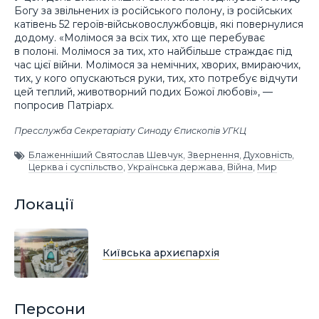
Богу за звільнених із російського полону, із російських
катівень 52 героїв-військовослужбовців, які повернулися
додому. «Молімося за всіх тих, хто ще перебуває
в полоні. Молімося за тих, хто найбільше страждає під
час цієї війни. Молімося за немічних, хворих, вмираючих,
тих, у кого опускаються руки, тих, хто потребує відчути
цей теплий, животворний подих Божої любові», —
попросив Патріарх.
Пресслужба Секретаріату Синоду Єпископів УГКЦ
Блаженніший Святослав Шевчук
,
Звернення
,
Духовність
,
Церква і суспільство
,
Українська держава
,
Війна
,
Мир
Локації
Київська архиєпархія
Персони