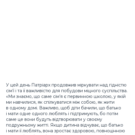
У цей день Патріарх продовжив міркувати над гідністю
сім’ї і та її важливістю для побудови міцного суспільства.
«Ми знаємо, що саме сім’я є первинною школою, у якій
ми навчилися, як спілкуватися між собою, як жити
в одному домі. Важливо, щоб діти бачили, що батько
і мати одне одного люблять і підтримують, бо потім
саме це вони будуть відтворювати у своєму
подружньому житті. Якщо дитина відчуває, що батько
і мати її люблять, вона зростає здоровою, повноцінною