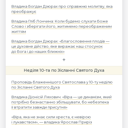
Владика Богдан Дзюрах про справжню молитву, яка
преображує
Владика Гліб Лончина: Коли будемо слухати Боже
Слово і зберігати його, житимемо переображеним
життям
Владика Богдан Дзюрах: «Благословення плодів —
це духовне дійство, яке виражає наш стосунок
до Бога і до наших ближніх»
Неділя 10-та по Зісланні Святого Духа
Проповідь Блаженнішого Святослава у 10-ту неділю
по Зісланні Святого Духа
Владика Діонісій Ляхович: «Віра — це динамізм, який
потрібно безнастанно збільшувати, бо небезпека
її втратити завжди присутня»
«Віра, яка не знає сили хреста, є невірою
і лукавством», — владика Ярослав Приріз