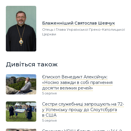
Блаженніший Святослав Шевчук
Отець і Глава Української Греко-Католицької
Церкви
Дивіться також
Єпископ Венедикт Алексійчук:
«Носімо завжди в собі прагнення
досягти великих речей»
5 серпня
Сестри служебниці запрошують на 72-
у Успенську прощу до Слоутсбурга
в США
5 серпня