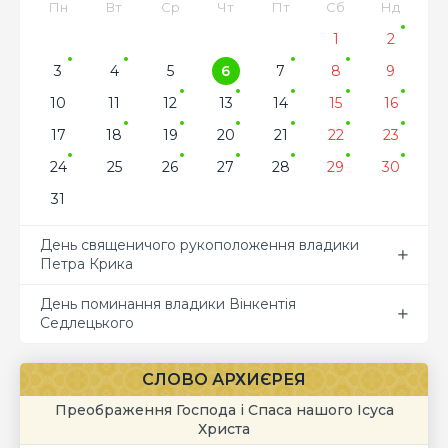
Пн
Вт
Ср
Чт
Пт
Сб
Нд
1
2
3
4
5
6
7
8
9
10
11
12
13
14
15
16
17
18
19
20
21
22
23
24
25
26
27
28
29
30
31
День священичого рукоположення владики
Петра Крика
День поминання владики Вінкентія
Седлецького
СЛОВО АРХИЄРЕЯ
Преображення Господа і Спаса нашого Ісуса
Христа