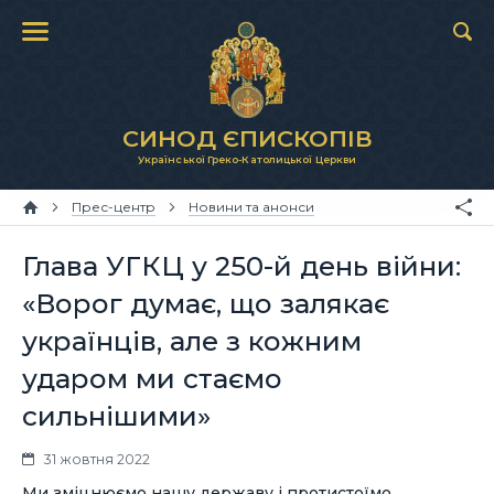
СИНОД ЄПИСКОПІВ
Української Греко-Католицької Церкви
Прес-центр
Новини та анонси
Глава УГКЦ у 250-й день війни:
«Ворог думає, що залякає
українців, але з кожним
ударом ми стаємо
сильнішими»
31 жовтня 2022
Ми зміцнюємо нашу державу і протистоїмо