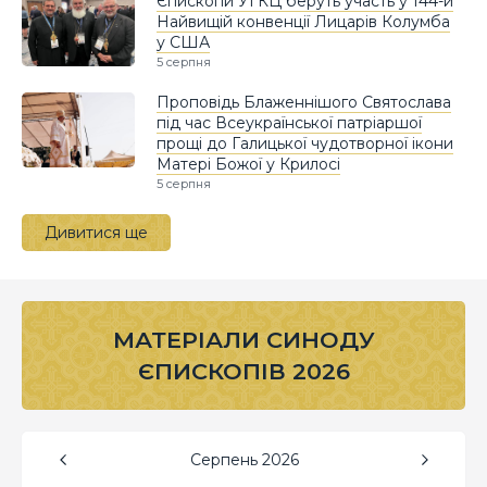
Єпископи УГКЦ беруть участь у 144-й
Найвищій конвенції Лицарів Колумба
у США
5 серпня
Проповідь Блаженнішого Святослава
під час Всеукраїнської патріаршої
прощі до Галицької чудотворної ікони
Матері Божої у Крилосі
5 серпня
Дивитися ще
МАТЕРІАЛИ СИНОДУ
ЄПИСКОПІВ 2026
Серпень
2026