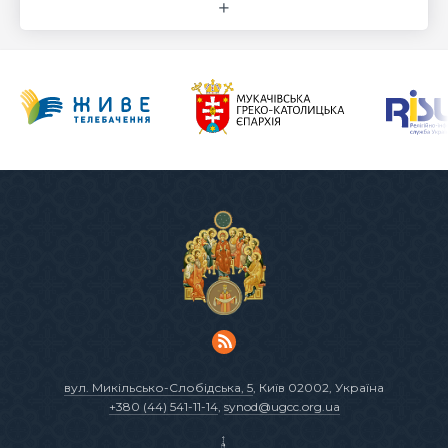
вул. Микільсько-Слобідська, 5
, Київ 02002, Україна
+380 (44) 541-11-14
,
synod@ugcc.org.ua