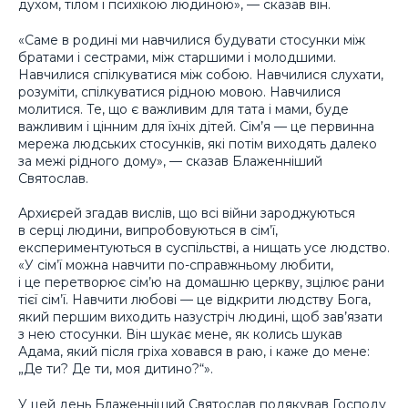
духом, тілом і психікою людиною», — сказав він.
«Саме в родині ми навчилися будувати стосунки між
братами і сестрами, між старшими і молодшими.
Навчилися спілкуватися між собою. Навчилися слухати,
розуміти, спілкуватися рідною мовою. Навчилися
молитися. Те, що є важливим для тата і мами, буде
важливим і цінним для їхніх дітей. Сім’я — це первинна
мережа людських стосунків, які потім виходять далеко
за межі рідного дому», — сказав Блаженніший
Святослав.
Архиєрей згадав вислів, що всі війни зароджуються
в серці людини, випробовуються в сім’ї,
експериментуються в суспільстві, а нищать усе людство.
«У сім’ї можна навчити по-справжньому любити,
і це перетворює сім’ю на домашню церкву, зцілює рани
тієї сім’ї. Навчити любові — це відкрити людству Бога,
який першим виходить назустріч людині, щоб зав’язати
з нею стосунки. Він шукає мене, як колись шукав
Адама, який після гріха ховався в раю, і каже до мене:
„Де ти? Де ти, моя дитино?“».
У цей день Блаженніший Святослав подякував Господу