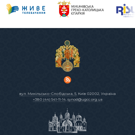
вул. Микільсько-Слобідська, 5
, Київ 02002, Україна
+380 (44) 541-11-14
,
synod@ugcc.org.ua