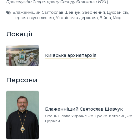
Пресслужба Секретаріату Синоду Єпископів УГКЦ
Блаженніший Святослав Шевчук
,
Звернення
,
Духовність
,
Церква і суспільство
,
Українська держава
,
Війна
,
Мир
Локації
Київська архиєпархія
Персони
Блаженніший Святослав Шевчук
Отець і Глава Української Греко-Католицької
Церкви