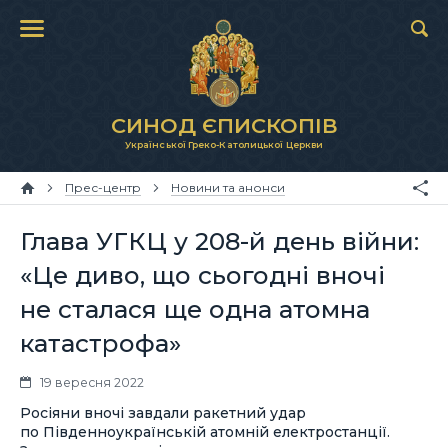
СИНОД ЄПИСКОПІВ
Української Греко-Католицької Церкви
Прес-центр
Новини та анонси
Глава УГКЦ у 208-й день війни:
«Це диво, що сьогодні вночі
не сталася ще одна атомна
катастрофа»
19 вересня 2022
Росіяни вночі завдали ракетний удар
по Південноукраїнській атомній електростанції.