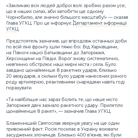
«Закликаю всіх людей доброї волі: зробімо разом усе,
що в наших силах, аби запобігти ще одному
Чорнобилю, але значно більшого масштабу!» — сказав
Глава УГКЦ. Про це інформує
Департамент інформації
УГКЦ
.
Предстоятель зазначив, що впродовж останньої доби
по всій лінії фронту ішли тяжкі бої. Від Харківщини,
на Півночі нашої Батьківщини до Запоріжжя,
Херсонщини на Півдні. Ворог знову систематично,
невпинно обстрілює наші мирні міста і села. Було
завдано щонайменше 8 ракетних ударів, близько
20 авіаударів, а скільки було ударів нанесених різного
роду артилерією, реактивними снарядами навіть годі
порахувати.
«Та найбільше нас зараз болить те, що наше місто
Запоріжжя двічі зазнало ракетного удару. Прилетіло
щонайменше 8 ракет», — зазначив Глава УГКЦ.
Блаженніший Святослав звернув увагу на ще один
тривожний факт: Росія посилає в Україну воювати
засуджених злочинців. Близько 400 в’язнів, які були