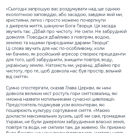
«Сьогодні запрошую вас роздумувати над ще однією
екологічною заповіддю, або засадою, завдяки якій ми,
християни, легко і просто можемо почерпнути
з джерела життя, шануючи Бога-Творця. Ця засада
звучить так: „Дбай про чистоту. Не сміти. Не забруднюй
довкілля. Поводься дбайливо з повітрям, водою,
землею та іншими природними дарами Творця“.
Ці слова звучать для нас по-особливому, коли
ми бачимо, як російський агресор створює прецеденти
для того, щоб забруднити, знищити повітря, воду,
українську землю. Натомість ми, українці, дбаймо про
чистоту, про те, щоб довкола нас був простір, вільний
від сміття».
Сумно спостерігати, сказав Глава Церкви, як нині
довкола великих міст ростуть гори сміттєзвалищ, які
«можна назвати могильниками сучасної цивілізації».
Предстоятель подякував усім волонтерам, які
поширюють культуру сортування сміття. «Маємо
докласти максимальних зусиль, щоб ми самі, громадяни
України, не були джерелом забруднення власної землі,
повітря та води, не смітили там, де живемо. Як приємно