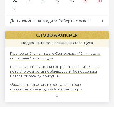
24
25
26
27
28
29
30
31
День поминання владики Роберта Москаля
СЛОВО АРХИЄРЕЯ
Неділя 10-та по Зісланні Святого Духа
Проповідь Блаженнішого Святослава у 10-ту неділю
по Зісланні Святого Духа
Владика Діонісій Ляхович: «Віра — це динамізм, який
потрібно безнастанно збільшувати, бо небезпека
її втратити завжди присутня»
«Віра, яка не знає сили хреста, є невірою
і лукавством», — владика Ярослав Приріз