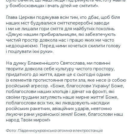
було бачити, що наші люди підтримують чистоту навіть
у бомбосховищах і вчать дітей не смітити!».
Глава Церкви подякував всім тим, хто дбає, щоб біля
наших міст будувалися сміттєпереробні заводи
і ми не лишали гори сміття для майбутніх поколінь.
«Дякую нашим прибиральницям, які забезпечують
чистий простір довкола нас і працю яких ми часто
недооцінюємо. Перед ними хочеться схилити голову
і поцілувати їхні руки».
На думку Блаженнішого Святослава, ми повинні
творити довкола себе культуру чистого простору,
придатного до життя, адже це є сьогодні одним
із елементів протистояння проти зла, яке несе із собою
російський агресор. «Боже, благослови Україну! Боже,
поблагослови наших хлопців і дівчат на фронті, які
своїми грудьми затуляють наше мирне життя! Боже,
поблагослови всіх тих, які ліквідовують наслідки
російських ракетних, авіаційних ударів, невтомно
лікуючи рани української землі! Боже, благослови наш
народ Твоїм миром!»
Фото: Південноукраїнська атомна електростанція