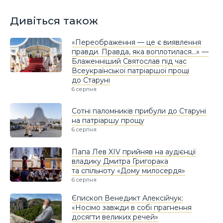
Дивіться також
«Переображення — це є виявлення
правди. Правда, яка воплотилася…» —
Блаженніший Святослав під час
Всеукраїнської патріаршої прощі
до Старуні
6 серпня
Сотні паломників прибули до Старуні
на патріаршу прощу
6 серпня
Папа Лев XIV прийняв на аудієнції
владику Дмитра Григорака
та спільноту «Дому милосердя»
6 серпня
Єпископ Венедикт Алексійчук:
«Носімо завжди в собі прагнення
досягти великих речей»