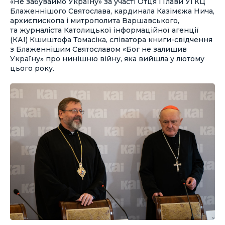
«Не забуваймо Україну» за участі Отця і Глави УГКЦ
Блаженнішого Святослава, кардинала Казімєжа Нича,
архиєпископа і митрополита Варшавського,
та журналіста Католицької інформаційної агенції
(КАІ) Кшиштофа Томасіка, співатора книги-свідчення
з Блаженнішим Святославом «Бог не залишив
Україну» про нинішню війну, яка вийшла у лютому
цього року.