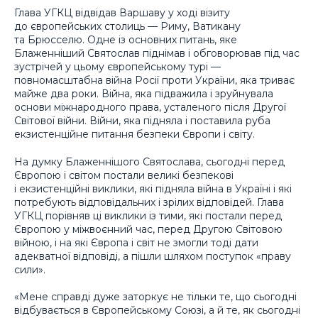
Глава УГКЦ відвідав Варшаву у ході візиту
до європейських столиць — Риму, Ватикану
та Брюсселю. Одне із основних питань, яке
Блаженніший Святослав піднімав і обговорював під час
зустрічей у цьому європейському турі —
повномасштабна війна Росії проти України, яка триває
майже два роки. Війна, яка підважила і зруйнувала
основи міжнародного права, усталеного після Другої
Світової війни. Війни, яка підняла і поставила руба
екзистенційне питання безпеки Європи і світу.
На думку Блаженнішого Святослава, сьогодні перед
Європою і світом постали великі безпекові
і екзистенційні виклики, які підняла війна в Україні і які
потребують відповідальних і зрілих відповідей. Глава
УГКЦ порівняв ці виклики із тими, які постали перед
Європою у міжвоєнний час, перед Другою Світовою
війною, і на які Європа і світ не змогли тоді дати
адекватної відповіді, а пішли шляхом поступок «праву
сили».
«Мене справді дуже заторкує не тільки те, що сьогодні
відбувається в Європейському Союзі, а й те, як сьогодні