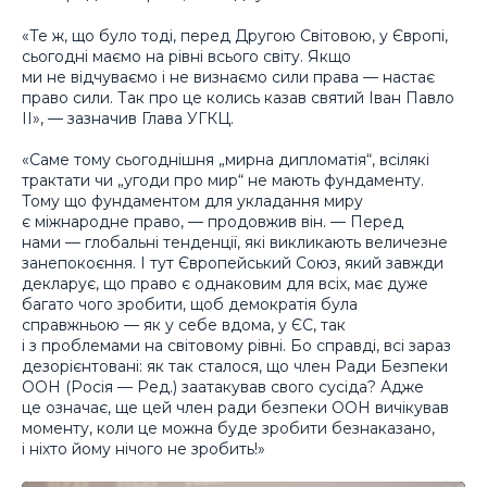
«Те ж, що було тоді, перед Другою Світовою, у Європі,
сьогодні маємо на рівні всього світу. Якщо
ми не відчуваємо і не визнаємо сили права — настає
право сили. Так про це колись казав святий Іван Павло
ІІ», — зазначив Глава УГКЦ.
«Саме тому сьогоднішня „мирна дипломатія“, всілякі
трактати чи „угоди про мир“ не мають фундаменту.
Тому що фундаментом для укладання миру
є міжнародне право, — продовжив він. — Перед
нами — глобальні тенденції, які викликають величезне
занепокоєння. І тут Європейський Союз, який завжди
декларує, що право є однаковим для всіх, має дуже
багато чого зробити, щоб демократія була
справжньою — як у себе вдома, у ЄС, так
і з проблемами на світовому рівні. Бо справді, всі зараз
дезорієнтовані: як так сталося, що член Ради Безпеки
ООН (Росія — Ред.) заатакував свого сусіда? Адже
це означає, ще цей член ради безпеки ООН вичікував
моменту, коли це можна буде зробити безнаказано,
і ніхто йому нічого не зробить!»