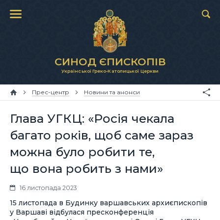
СИНОД ЄПИСКОПІВ
Української Греко-Католицької Церкви
Прес-центр
Новини та анонси
Глава УГКЦ: «Росія чекала
багато років, щоб саме зараз
можна було робити те,
що вона робить з нами»
16 листопада 2023
15 листопада в Будинку варшавських архиєпископів
у Варшаві відбулася пресконференція