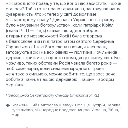
міжнародного права, у те, що воно нас захистить. І що ж
сталося? Той, хто те право гарантував, заатакував нашу
суверенність. Хто ж тепер у світі довірятиме
міжнародному праву? Для нас в Україні це направду
було нечуваним богохульством, коли патріарх Кірілл
(глава РПЦ — Ред.) сказав, що ядерна зброя
є гарантією незалежності Росії і була створена
з благословення і під патронатом святого Серафима
Саровського. І такі його слова і позиція насправді
заторкують всіх і на всіх рівнях — політиків, і очільників
держав, і християн, і просто громадян у всьому світі. Бо,
можливо, таких обставин Росія чекала багато років —
щоб саме зараз, коли сила міжнародного права
не є такою сильною, можна робити те, що зараз вона
робить з нами, з нашою державою і нашим народом
України».
Пресслужба Секретаріату Синоду Єпископів УГКЦ
Блаженніший Святослав Шевчук
,
Польща
,
Зустріч
,
Церква і
суспільство
,
Міжнародне представництво
,
Україна
,
Війна
,
Мир