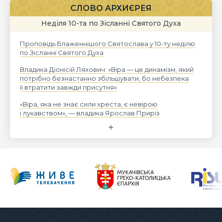
СЛОВО АРХИЄРЕЯ
Неділя 10-та по Зісланні Святого Духа
Проповідь Блаженнішого Святослава у 10-ту неділю
по Зісланні Святого Духа
Владика Діонісій Ляхович: «Віра — це динамізм, який
потрібно безнастанно збільшувати, бо небезпека
її втратити завжди присутня»
«Віра, яка не знає сили хреста, є невірою
і лукавством», — владика Ярослав Приріз