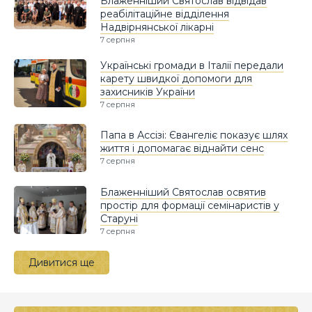
Блаженніший Святослав відвідав
реабілітаційне відділення
Надвірнянської лікарні
7 серпня
Українські громади в Італії передали
карету швидкої допомоги для
захисників України
7 серпня
Папа в Ассізі: Євангеліє показує шлях
життя і допомагає віднайти сенс
7 серпня
Блаженніший Святослав освятив
простір для формації семінаристів у
Старуні
7 серпня
Дивитися ще