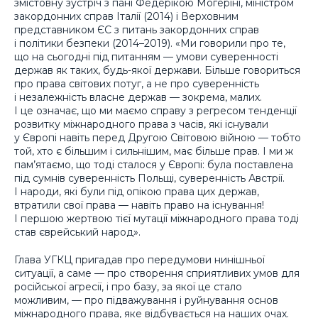
змістовну зустріч з пані Федерікою Могеріні, міністром
закордонних справ Італії (2014) і Верховним
представником ЄС з питань закордонних справ
і політики безпеки (2014–2019). «Ми говорили про те,
що на сьогодні під питанням — умови суверенності
держав як таких, будь-якої держави. Більше говориться
про права світових потуг, а не про суверенність
і незалежність власне держав — зокрема, малих.
І це означає, що ми маємо справу з регресом тенденції
розвитку міжнародного права з часів, які існували
у Європі навіть перед Другою Світовою війною — тобто
той, хто є більшим і сильнішим, має більше прав. І ми ж
пам’ятаємо, що тоді сталося у Європі: була поставлена
під сумнів суверенність Польщі, суверенність Австрії.
І народи, які були під опікою права цих держав,
втратили свої права — навіть право на існування!
І першою жертвою тієї мутації міжнародного права тоді
став єврейський народ».
Глава УГКЦ пригадав про передумови нинішньої
ситуації, а саме — про створення сприятливих умов для
російської агресії, і про базу, за якої це стало
можливим, — про підважування і руйнування основ
міжнародного права, яке відбувається на наших очах.