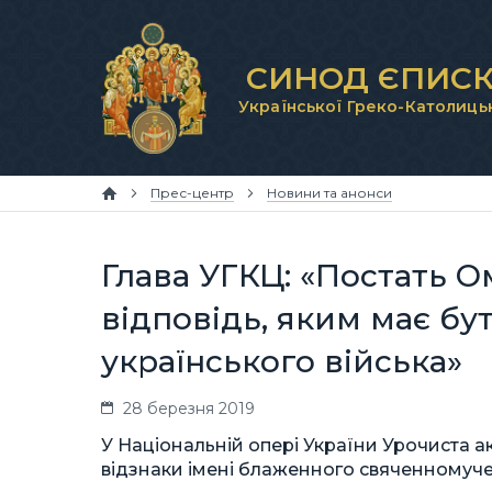
СИНОД ЄПИСК
Української Греко-Католиць
Прес-центр
Новини та анонси
Глава УГКЦ: «Постать О
відповідь, яким має бу
українського війська»
28 березня 2019
У Національній опері України Урочиста а
відзнаки імені блаженного свяченномуч