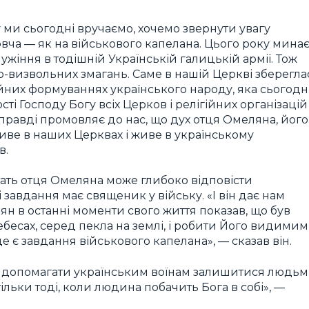
у ми сьогодні вручаємо, хочемо звернути увагу
овча — як на військового капелана. Цього року мина
ужіння в тодішній Українській галицькій армії. Тож
-визвольних змагань. Саме в нашій Церкві зберегла
йних формуваннях українського народу, яка сьогодн
ті Господу Богу всіх Церков і релігійних організацій
 справді промовляє до нас, що дух отця Омеляна, його
иве в наших Церквах і живе в українському
в.
тать отця Омеляна може глибоко відповісти
 завдання має священик у війську. «І він дає нам
ян в останні моменти свого життя показав, що був
ебесах, серед пекла на землі, і робити Його видимим
 це є завдання військового капелана», — сказав він.
— допомагати українським воїнам залишитися людь
льки тоді, коли людина побачить Бога в собі», —