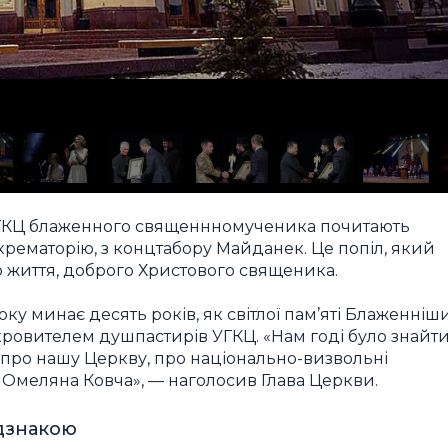
УГКЦ блаженного священнномученика почитають
 крематорію, з концтабору Майданек. Це попіл, який
о життя, доброго Христового священика.
ку минає десять років, як світлої пам’яті Блаженніш
овителем душпастирів УГКЦ. «Нам годі було знайт
 про нашу Церкву, про національно-визвольні
ь Омеляна Ковча», — наголосив Глава Церкви.
ідзнакою