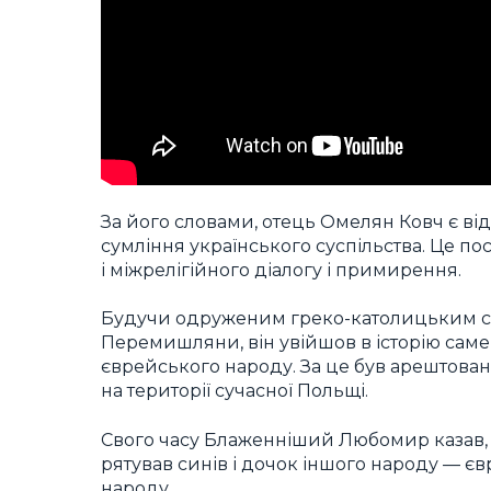
За його словами, отець Омелян Ковч є ві
сумління українського суспільства. Це по
і міжрелігійного діалогу і примирення.
Будучи одруженим греко-католицьким св
Перемишляни, він увійшов в історію саме 
єврейського народу. За це був арештова
на території сучасної Польщі.
Свого часу Блаженніший Любомир казав,
рятував синів і дочок іншого народу — євр
народу.