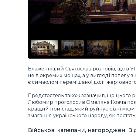
Блаженніший Святослав розповів, що в 
не в окремих мощах, а у вигляді попелу з
є символом перемішаної долі, жертовног
Предстоятель також зазначив, що цього ро
Любомир проголосив Омеляна Ковча покр
кращий приклад, який руйнує різні міфи
змагання українського народу, як постат
Військові капелани, нагороджені В