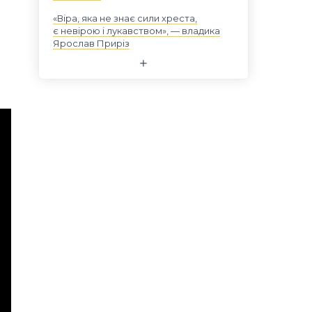
«Віра, яка не знає сили хреста,
є невірою і лукавством», — владика
Ярослав Приріз