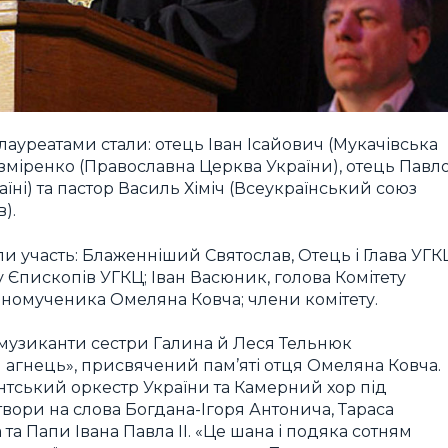
лауреатами стали: отець Іван Ісайович (Мукачівська
азміренко (Православна Церква України), отець Павл
ні) та пастор Василь Хіміч (Всеукраїнський союз
).
и участь: Блаженніший Святослав, Отець і Глава УГК
Єпископів УГКЦ; Іван Васюник, голова Комітету
нномученика Омеляна Ковча; члени комітету.
і музиканти сестри Галина й Леся Тельнюк
агнець», присвячений пам’яті отця Омеляна Ковча.
тський оркестр України та Камерний хор під
ори на слова Богдана-Ігоря Антонича, Тараса
а Папи Івана Павла ІІ. «Це шана і подяка сотням