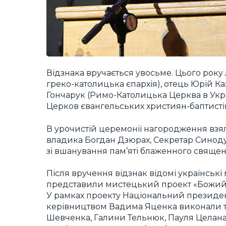
Відзнака вручається увосьме. Цього року 
греко-католицька єпархія), отець Юрій К
Гончарук (Римо-Католицька Церква в Украї
Церков євангельських християн-баптистів
В урочистій церемонії нагородження взял
владика Богдан Дзюрах, Секретар Синоду 
зі вшанування пам’яті блаженного свяще
Після вручення відзнак відомі українськ
представили мистецький проект «Божий 
У рамках проекту Національний президен
керівництвом Вадима Яценка виконали тв
Шевченка, Галини Тельнюк, Пауля Целана т