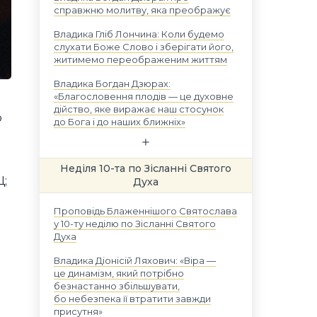
справжню молитву, яка преображує
Владика Гліб Лончина: Коли будемо
слухати Боже Слово і зберігати його,
житимемо переображеним життям
Владика Богдан Дзюрах:
«Благословення плодів — це духовне
дійство, яке виражає наш стосунок
о
до Бога і до наших ближніх»
Неділя 10-та по Зісланні Святого
Ц;
Духа
Проповідь Блаженнішого Святослава
у 10-ту неділю по Зісланні Святого
Духа
Владика Діонісій Ляхович: «Віра —
це динамізм, який потрібно
безнастанно збільшувати,
бо небезпека її втратити завжди
присутня»