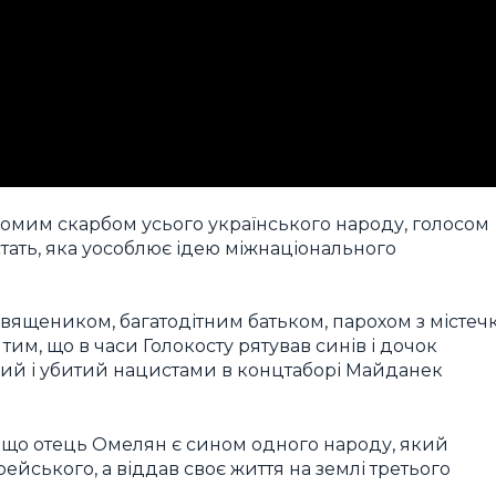
домим скарбом усього українського народу, голосом
стать, яка уособлює ідею міжнаціонального
ящеником, багатодітним батьком, парохом з містеч
тим, що в часи Голокосту рятував синів і дочок
ний і убитий нацистами в концтаборі Майданек
 що отець Омелян є сином одного народу, який
ейського, а віддав своє життя на землі третього