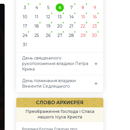
3
4
5
6
7
8
9
10
11
12
13
14
15
16
17
18
19
20
21
22
23
24
25
26
27
28
29
30
31
День священичого
рукоположення владики Петра
Крика
День поминання владики
Вінкентія Седлецького
СЛОВО АРХИЄРЕЯ
Преображення Господа і Спаса
нашого Ісуса Христа
Владика Богдан Дзюрах про