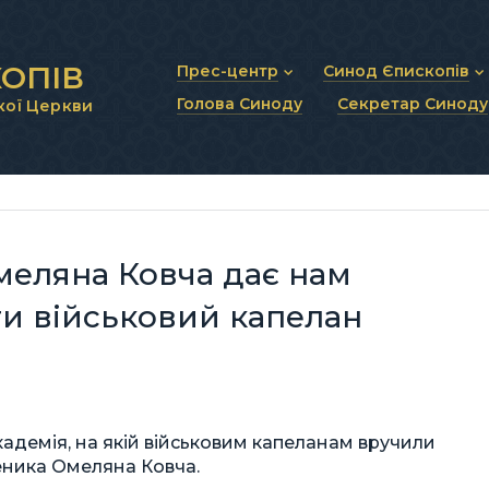
ОПІВ
Прес-центр
Синод Єпископів
Голова Синоду
Секретар Синоду
кої Церкви
Новини та анонси
Статут Синоду Єписко
Інтерв’ю та коментарі
Регламент Синоду Єп
Проповіді та промови
Положення про Голов
Молитовне прикликанн
Синодальні органи
Секретаріат Синоду
Контактна інформація
меляна Ковча дає нам
ти військовий капелан
кадемія, на якій військовим капеланам вручили
еника Омеляна Ковча.