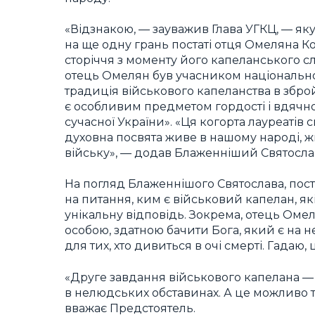
«Відзнакою, — зауважив Глава УГКЦ, — як
на ще одну грань постаті отця Омеляна К
сторіччя з моменту його капеланського сл
отець Омелян був учасником національно
традиція військового капеланства в збро
є особливим предметом гордості і вдячнос
сучасної України». «Ця когорта лауреатів
духовна посвята живе в нашому народі, ж
війську», — додав Блаженніший Святосла
На погляд Блаженнішого Святослава, пос
на питання, ким є військовий капелан, які
унікальну відповідь. Зокрема, отець Омел
особою, здатною бачити Бога, який є на н
для тих, хто дивиться в очі смерті. Гадаю,
«Друге завдання військового капелана 
в нелюдських обставинах. А це можливо ті
вважає Предстоятель.