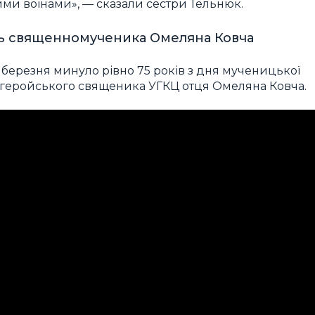
ими воїнами», — сказали сестри Тельнюк.
ть священномученика Омеляна Ковча
березня минуло рівно 75 років з дня мученицької
, геройського священика УГКЦ отця Омеляна Ковча.