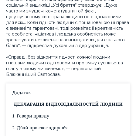
соціальній енцикліці „Усі браття“ стверджує: „Дуже
часто ми змушені констатувати той факт,
що у сучасному світі права людини не є однаковими
для всіх… Коли гідність людини є пошанованою і її права
є визнані та гарантовані, тоді розквітає її креативність
та особиста ініціатива і людська особистість може
зреалізувати незліченні власні ініціативи для спільного
блага“, — підкреслив духовний лідер українців.
«Справді, без відкриття гідності кожної людини
і пошани людини годі говорити про зміну суспільства
і світу в якому ми живемо», — переконаний
Блаженніший Святослав.
Додаток
ДЕКЛАРАЦІЯ ВІДПОВІДАЛЬНОСТЕЙ ЛЮДИНИ
1. Говори правду
2. Дбай про своє здоров’я