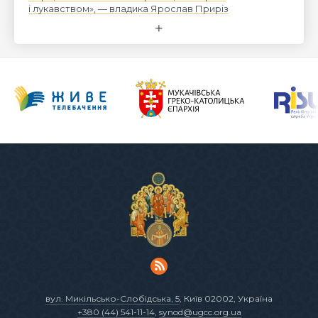
і лукавством», — владика Ярослав Приріз
вул. Микільсько-Слобідська, 5
, Київ 02002, Україна
+380 (44) 541-11-14
,
synod@ugcc.org.ua