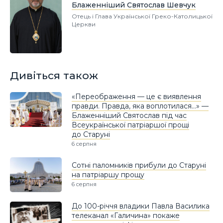
Блаженніший Святослав Шевчук
Отець і Глава Української Греко-Католицької
Церкви
Дивіться також
«Переображення — це є виявлення
правди. Правда, яка воплотилася…» —
Блаженніший Святослав під час
Всеукраїнської патріаршої прощі
до Старуні
6 серпня
Сотні паломників прибули до Старуні
на патріаршу прощу
6 серпня
До 100-річчя владики Павла Василика
телеканал «Галичина» покаже