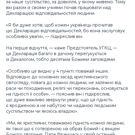
за наше суспільство, за довкілля, у якому живемо. Тому
він разом із своїми учнями почав працювати над
Декларацією відповідальностей людини.
«Я би дуже хотів, щоб кожен українець прочитав
цю Декларацію відповідальностей, бо вона заслуговує
особливої уваги», — підкреслив він.
На перше відчуття, — каже Предстоятель УГКЦ, —
ця Декларація багато в дечому перегукується
із Декалогом, тобто десятьма Божими заповідями.
«Особливо це видно у 4 пункті: поважай інших.
Відповідно до основних засад християнського
світогляду, повага до кожної людини, не залежно від
раси чи походження, релігії чи переконань, основується
на гідності її особи», — пояснив він і підкреслив,
що дуже важливо звернути увагу, «що ця гідність
є вродженою а не набутою чи наданою людським
суспільством чи якоюсь владою».
«Ми, як християни, поважаємо гідність кожної людини,
як такої що є сотвореною на образ Божий і є вінцем
Божого творіння. Папа Франциск у своїй останній