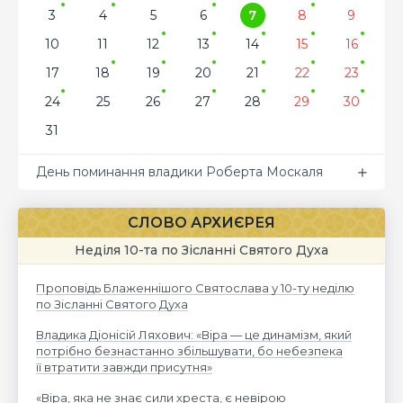
3
4
5
6
7
8
9
10
11
12
13
14
15
16
17
18
19
20
21
22
23
24
25
26
27
28
29
30
31
День поминання владики Роберта Москаля
СЛОВО АРХИЄРЕЯ
Неділя 10-та по Зісланні Святого Духа
Проповідь Блаженнішого Святослава у 10-ту неділю
по Зісланні Святого Духа
Владика Діонісій Ляхович: «Віра — це динамізм, який
потрібно безнастанно збільшувати, бо небезпека
її втратити завжди присутня»
«Віра, яка не знає сили хреста, є невірою