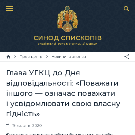
СИНОД ЄПИСКОПІВ
Української Греко-Католицької Церкви
Прес-центр
Новини та анонси
Глава УГКЦ до Дня
відповідальності: «Поважати
іншого — означає поважати
і усвідомлювати свою власну
гідність»
19 жовтня 2020
Євангеліє закликає любити ближнього як себе