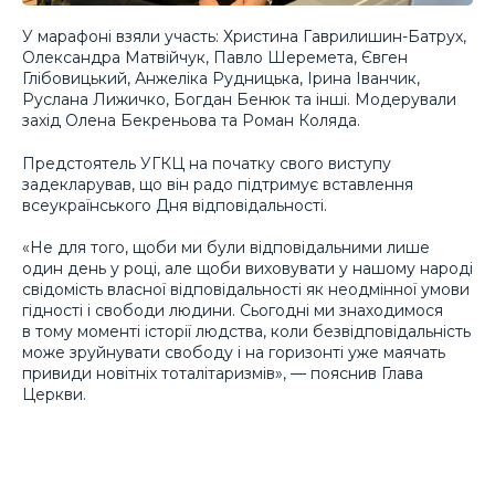
У марафоні взяли участь: Христина Гаврилишин-Батрух,
Олександра Матвійчук, Павло Шеремета, Євген
Глібовицький, Анжеліка Рудницька, Ірина Іванчик,
Руслана Лижичко, Богдан Бенюк та інші. Модерували
захід Олена Бекреньова та Роман Коляда.
Предстоятель УГКЦ на початку свого виступу
задекларував, що він радо підтримує вставлення
всеукраїнського Дня відповідальності.
«Не для того, щоби ми були відповідальними лише
один день у році, але щоби виховувати у нашому народі
свідомість власної відповідальності як неодмінної умови
гідності і свободи людини. Сьогодні ми знаходимося
в тому моменті історії людства, коли безвідповідальність
може зруйнувати свободу і на горизонті уже маячать
привиди новітніх тоталітаризмів», — пояснив Глава
Церкви.