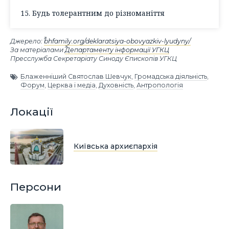
15. Будь толерантним до різноманіття
Джерело:
bhfamily.org/deklaratsiya-obovyazkiv-lyudyny/
За матеріалами
Департаменту інформації УГКЦ
Пресслужба Секретаріату Синоду Єпископів УГКЦ
Блаженніший Святослав Шевчук
,
Громадська діяльність
,
Форум
,
Церква і медіа
,
Духовність
,
Антропологія
Локації
Київська архиєпархія
Персони