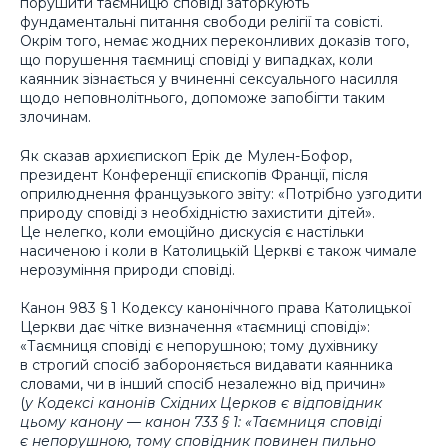
порушити таємницю сповіді заторкують
фундаментальні питання свободи релігії та совісті.
Окрім того, немає жодних переконливих доказів того,
що порушення таємниці сповіді у випадках, коли
каянник зізнається у вчиненні сексуального насилля
щодо неповнолітнього, допоможе запобігти таким
злочинам.
Як сказав архиєпископ Ерік де Мулен-Бофор,
президент Конференції єпископів Франції, після
оприлюднення французького звіту: «Потрібно узгодити
природу сповіді з необхідністю захистити дітей».
Це нелегко, коли емоційно дискусія є настільки
насиченою і коли в Католицькій Церкві є також чимале
нерозуміння природи сповіді.
Канон 983 § 1 Кодексу канонічного права Католицької
Церкви дає чітке визначення «таємниці сповіді»:
«Таємниця сповіді є непорушною; тому духівнику
в строгий спосіб забороняється видавати каянника
словами, чи в інший спосіб незалежно від причин»
(
у Кодексі канонів Східних Церков є відповідник
цьому канону — канон 733 § 1: «Таємниця сповіді
є непорушною, тому сповідник повинен пильно