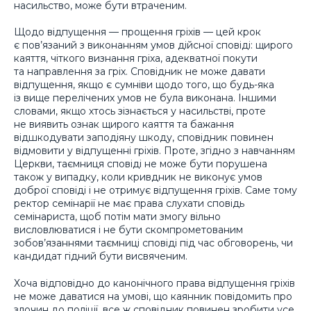
насильство, може бути втраченим.
Щодо відпущення — прощення гріхів — цей крок
є пов’язаний з виконанням умов дійсної сповіді: щирого
каяття, чіткого визнання гріха, адекватної покути
та направлення за гріх. Сповідник не може давати
відпущення, якщо є сумніви щодо того, що будь-яка
із вище перелічених умов не була виконана. Іншими
словами, якщо хтось зізнається у насильстві, проте
не виявить ознак щирого каяття та бажання
відшкодувати заподіяну шкоду, сповідник повинен
відмовити у відпущенні гріхів. Проте, згідно з навчанням
Церкви, таємниця сповіді не може бути порушена
також у випадку, коли кривдник не виконує умов
доброї сповіді і не отримує відпущення гріхів. Саме тому
ректор семінарії не має права слухати сповідь
семінариста, щоб потім мати змогу вільно
висловлюватися і не бути скомпрометованим
зобов’язаннями таємниці сповіді під час обговорень, чи
кандидат гідний бути висвяченим.
Хоча відповідно до канонічного права відпущення гріхів
не може даватися на умові, що каянник повідомить про
злочин до поліції, все ж сповідник повинен зробити усе,