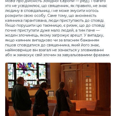
мова про дійсність Західної Європи — ред.
). І багато
хто не усвідомлює, що священник, як правило, не знає
людину в сповідальниці, і не може змусити когось
розкрити свою особу. Саме тому, що анонімність
каянника гарантована, люди приступають до сповіді.
Якщо порушити цю таємницю, є ризик, що до сповіді
почне приступати дуже мало людей, а тим паче —
жоден злочинець, якому загрожує арешт. У випадку,
якщо каянник випадково чи за власним бажанням
пішов сповідатися до священника, який його знає,
найімовірніше він взагалі не зізнається у зловживанні
або ж замаскує свій злочин за завуальованими фразами.