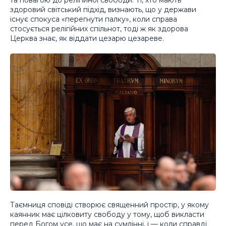
та повагою до релігійної свободи. Ті, хто мають
здоровий світський підхід, визнають, що у держави
існує спокуса «перегнути палку», коли справа
стосується релігійних спільнот, тоді ж як здорова
Церква знає, як віддати цезарю цезареве.
Таємниця сповіді створює священний простір, у якому
каянник має цілковиту свободу у тому, щоб викласти
перед Богом усе, що має на сумлінні, і — коли справді