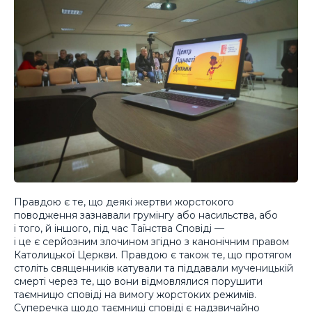
Правдою є те, що деякі жертви жорстокого
поводження зазнавали грумінгу або насильства, або
і того, й іншого, під час Таїнства Сповіді —
і це є серйозним злочином згідно з канонічним правом
Католицької Церкви. Правдою є також те, що протягом
століть священників катували та піддавали мученицькій
смерті через те, що вони відмовлялися порушити
таємницю сповіді на вимогу жорстоких режимів.
Суперечка щодо таємниці сповіді є надзвичайно