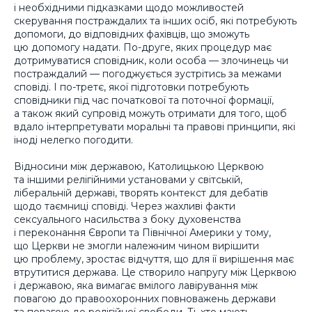
і необхідними підказками щодо можливостей
скерування постраждалих та інших осіб, які потребують
допомоги, до відповідних фахівців, що зможуть
цю допомогу надати. По-друге, яких процедур має
дотримуватися сповідник, коли особа — злочинець чи
постраждалий — погоджується зустрітись за межами
сповіді. І по-третє, якої підготовки потребують
сповідники під час початкової та поточної формації,
а також який супровід можуть отримати для того, щоб
вдало інтерпретувати моральні та правові принципи, які
іноді нелегко погодити.
Відносини між державою, Католицькою Церквою
та іншими релігійними установами у світській,
ліберальній державі, творять контекст для дебатів
щодо таємниці сповіді. Через жахливі факти
сексуального насильства з боку духовенства
і переконання Європи та Північної Америки у тому,
що Церкви не змогли належним чином вирішити
цю проблему, зростає відчуття, що для її вирішення має
втрутитися держава. Це створило напругу між Церквою
і державою, яка вимагає вмілого лавірування між
повагою до правоохоронних повноважень держави