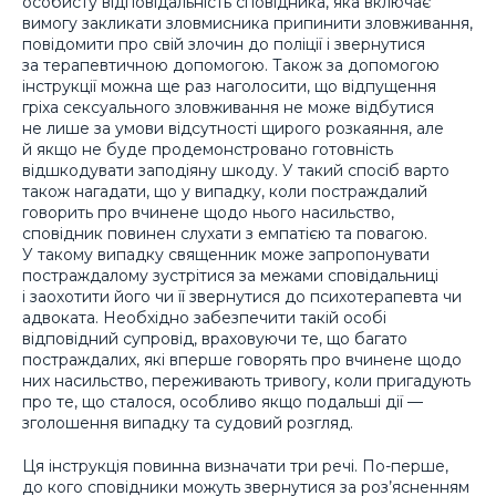
особисту відповідальність сповідника, яка включає
вимогу закликати зловмисника припинити зловживання,
повідомити про свій злочин до поліції і звернутися
за терапевтичною допомогою. Також за допомогою
інструкції можна ще раз наголосити, що відпущення
гріха сексуального зловживання не може відбутися
не лише за умови відсутності щирого розкаяння, але
й якщо не буде продемонстровано готовність
відшкодувати заподіяну шкоду. У такий спосіб варто
також нагадати, що у випадку, коли постраждалий
говорить про вчинене щодо нього насильство,
сповідник повинен слухати з емпатією та повагою.
У такому випадку священник може запропонувати
постраждалому зустрітися за межами сповідальниці
і заохотити його чи її звернутися до психотерапевта чи
адвоката. Необхідно забезпечити такій особі
відповідний супровід, враховуючи те, що багато
постраждалих, які вперше говорять про вчинене щодо
них насильство, переживають тривогу, коли пригадують
про те, що сталося, особливо якщо подальші дії —
зголошення випадку та судовий розгляд.
Ця інструкція повинна визначати три речі. По-перше,
до кого сповідники можуть звернутися за роз’ясненням