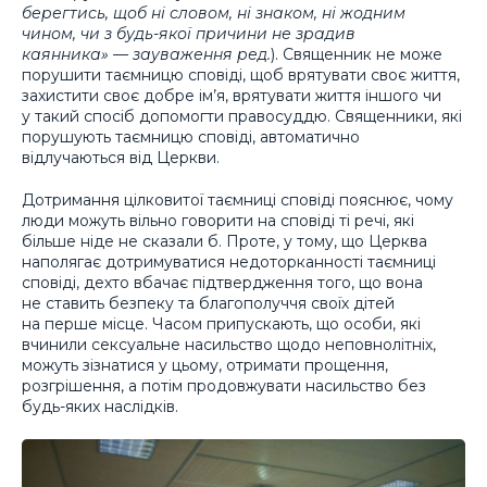
берегтись, щоб ні словом, ні знаком, ні жодним
чином, чи з будь-якої причини не зрадив
каянника» — зауваження ред.
). Священник не може
порушити таємницю сповіді, щоб врятувати своє життя,
захистити своє добре ім’я, врятувати життя іншого чи
у такий спосіб допомогти правосуддю. Священники, які
порушують таємницю сповіді, автоматично
відлучаються від Церкви.
Дотримання цілковитої таємниці сповіді пояснює, чому
люди можуть вільно говорити на сповіді ті речі, які
більше ніде не сказали б. Проте, у тому, що Церква
наполягає дотримуватися недоторканності таємниці
сповіді, дехто вбачає підтвердження того, що вона
не ставить безпеку та благополуччя своїх дітей
на перше місце. Часом припускають, що особи, які
вчинили сексуальне насильство щодо неповнолітніх,
можуть зізнатися у цьому, отримати прощення,
розгрішення, а потім продовжувати насильство без
будь-яких наслідків.