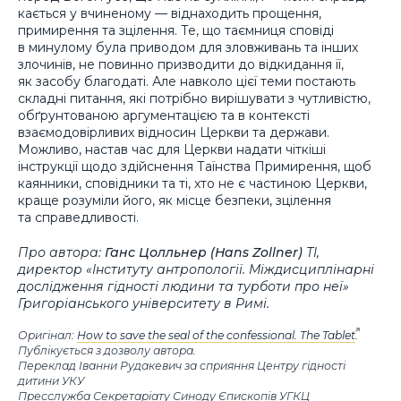
кається у вчиненому — віднаходить прощення,
примирення та зцілення. Те, що таємниця сповіді
в минулому була приводом для зловживань та інших
злочинів, не повинно призводити до відкидання її,
як засобу благодаті. Але навколо цієї теми постають
складні питання, які потрібно вирішувати з чутливістю,
обґрунтованою аргументацією та в контексті
взаємодовірливих відносин Церкви та держави.
Можливо, настав час для Церкви надати чіткіші
інструкції щодо здійснення Таїнства Примирення, щоб
каянники, сповідники та ті, хто не є частиною Церкви,
краще розуміли його, як місце безпеки, зцілення
та справедливості.
Про автора:
Ганс Цолльнер (Hans Zollner)
ТІ,
директор «Інституту антропології. Міждисциплінарні
дослідження гідності людини та турботи про неї»
Григоріанського університету в Римі.
Оригінал:
How to save the seal of the confessional. The Tablet
.
Публікується з дозволу автора.
Переклад Іванни Рудакевич за сприяння Центру гідності
дитини УКУ
Пресслужба Секретаріату Синоду Єпископів УГКЦ