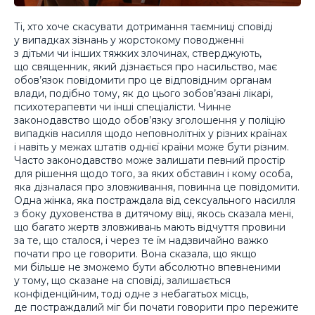
Ті, хто хоче скасувати дотримання таємниці сповіді
у випадках зізнань у жорстокому поводженні
з дітьми чи інших тяжких злочинах, стверджують,
що священник, який дізнається про насильство, має
обов’язок повідомити про це відповідним органам
влади, подібно тому, як до цього зобов’язані лікарі,
психотерапевти чи інші спеціалісти. Чинне
законодавство щодо обов’язку зголошення у поліцію
випадків насилля щодо неповнолітніх у різних країнах
і навіть у межах штатів однієї країни може бути різним.
Часто законодавство може залишати певний простір
для рішення щодо того, за яких обставин і кому особа,
яка дізналася про зловживання, повинна це повідомити.
Одна жінка, яка постраждала від сексуального насилля
з боку духовенства в дитячому віці, якось сказала мені,
що багато жертв зловживань мають відчуття провини
за те, що сталося, і через те їм надзвичайно важко
почати про це говорити. Вона сказала, що якщо
ми більше не зможемо бути абсолютно впевненими
у тому, що сказане на сповіді, залишається
конфіденційним, тоді одне з небагатьох місць,
де постраждалий міг би почати говорити про пережите