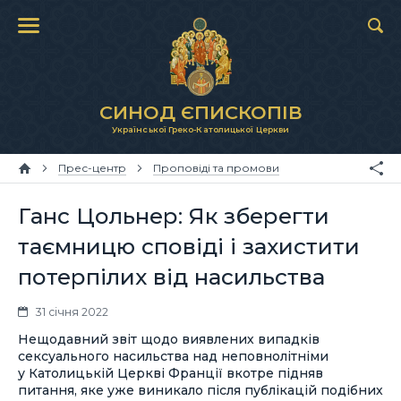
СИНОД ЄПИСКОПІВ
Української Греко-Католицької Церкви
Прес-центр
Проповіді та промови
Ганс Цольнер: Як зберегти
таємницю сповіді і захистити
потерпілих від насильства
31 січня 2022
Нещодавний звіт щодо виявлених випадків
сексуального насильства над неповнолітніми
у Католицькій Церкві Франції вкотре підняв
питання, яке уже виникало після публікацій подібних