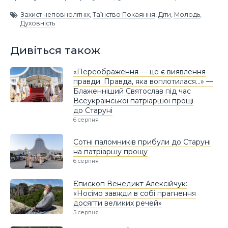
Захист неповнолітніх
,
Таїнство Покаяння
,
Діти
,
Молодь
,
Духовність
Дивіться також
«Переображення — це є виявлення
правди. Правда, яка воплотилася…» —
Блаженніший Святослав під час
Всеукраїнської патріаршої прощі
до Старуні
6 серпня
Сотні паломників прибули до Старуні
на патріаршу прощу
6 серпня
Єпископ Венедикт Алексійчук:
«Носімо завжди в собі прагнення
досягти великих речей»
5 серпня