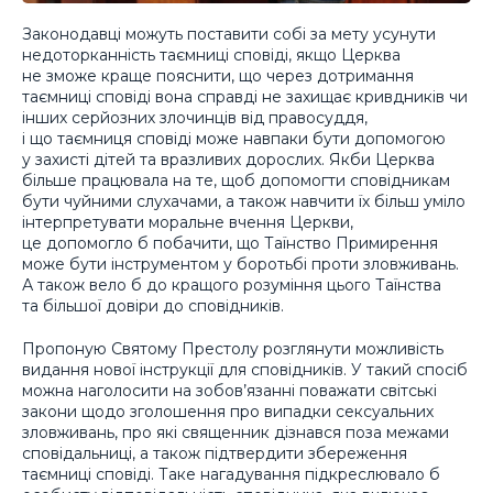
Законодавці можуть поставити собі за мету усунути
недоторканність таємниці сповіді, якщо Церква
не зможе краще пояснити, що через дотримання
таємниці сповіді вона справді не захищає кривдників чи
інших серйозних злочинців від правосуддя,
і що таємниця сповіді може навпаки бути допомогою
у захисті дітей та вразливих дорослих. Якби Церква
більше працювала на те, щоб допомогти сповідникам
бути чуйними слухачами, а також навчити їх більш уміло
інтерпретувати моральне вчення Церкви,
це допомогло б побачити, що Таїнство Примирення
може бути інструментом у боротьбі проти зловживань.
А також вело б до кращого розуміння цього Таїнства
та більшої довіри до сповідників.
Пропоную Святому Престолу розглянути можливість
видання нової інструкції для сповідників. У такий спосіб
можна наголосити на зобов’язанні поважати світські
закони щодо зголошення про випадки сексуальних
зловживань, про які священник дізнався поза межами
сповідальниці, а також підтвердити збереження
таємниці сповіді. Таке нагадування підкреслювало б