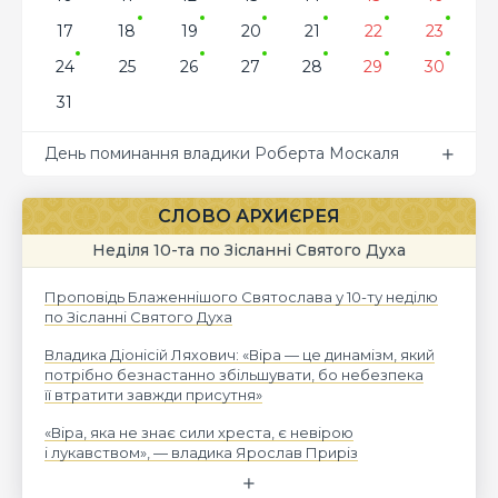
17
18
19
20
21
22
23
24
25
26
27
28
29
30
31
День поминання владики Роберта Москаля
СЛОВО АРХИЄРЕЯ
Неділя 10-та по Зісланні Святого Духа
Проповідь Блаженнішого Святослава у 10-ту неділю
по Зісланні Святого Духа
Владика Діонісій Ляхович: «Віра — це динамізм, який
потрібно безнастанно збільшувати, бо небезпека
її втратити завжди присутня»
«Віра, яка не знає сили хреста, є невірою
і лукавством», — владика Ярослав Приріз