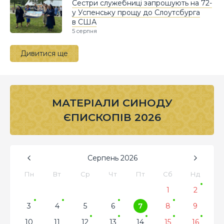
Сестри служебниці запрошують на 72-
у Успенську прощу до Слоутсбурга
в США
5 серпня
Дивитися ще
МАТЕРІАЛИ СИНОДУ
ЄПИСКОПІВ 2026
Серпень
2026
Пн
Вт
Ср
Чт
Пт
Сб
Нд
1
2
3
4
5
6
7
8
9
10
11
12
13
14
15
16