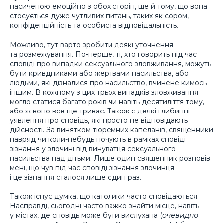
насиченою емоційно з обох сторін, ще й тому, що вона
стосується дуже чутливих питань, таких як сором,
конфіденційність та особиста відповідальність.
Можливо, тут варто зробити деякі уточнення
та розмежування. По-перше, ті, хто говорить під час
сповіді про випадки сексуального зловживання, можуть
бути кривдниками або жертвами насильства, або
людьми, які дізналися про насильство, вчинене кимось
іншим. В кожному з цих трьох випадків зловживання
могло статися багато років чи навіть десятиліття тому,
або ж воно все ще триває. Також є деякі глибинні
уявлення про сповідь, які просто не відповідають
дійсності. За винятком тюремних капеланів, священники
навряд чи коли-небудь почують в рамках сповіді
зізнання у злочині від винуватця сексуального
насильства над дітьми. Лише один священник розповів
мені, що чув під час сповіді зізнання злочинця —
і це зізнання сталося лише один раз.
Також існує думка, що католики часто сповідаються.
Насправді, сьогодні часто важко знайти місце, навіть
у містах, де сповідь може бути вислухана (
очевидно