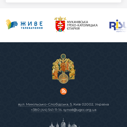
вул. Микільсько-Слобідська, 5
, Київ 02002, Україна
+380 (44) 541-11-14
,
synod@ugcc.org.ua