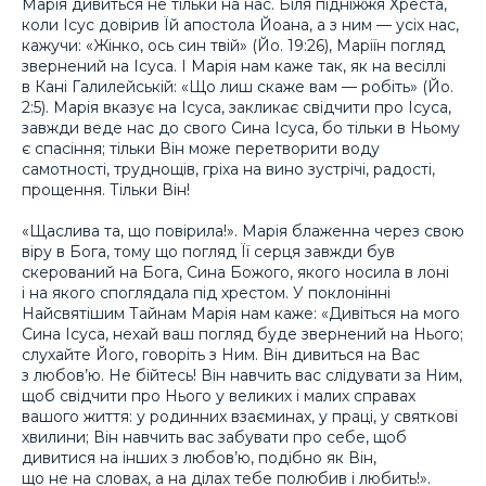
Марія дивиться не тільки на нас. Біля підніжжя Хреста,
коли Ісус довірив Їй апостола Йоана, а з ним — усіх нас,
кажучи: «Жінко, ось син твій» (Йо. 19:26), Маріїн погляд
звернений на Ісуса. І Марія нам каже так, як на весіллі
в Кані Галилейській: «Що лиш скаже вам — робіть» (Йо.
2:5). Марія вказує на Ісуса, закликає свідчити про Ісуса,
завжди веде нас до свого Сина Ісуса, бо тільки в Ньому
є спасіння; тільки Він може перетворити воду
самотності, труднощів, гріха на вино зустрічі, радості,
прощення. Тільки Він!
«Щаслива та, що повірила!». Марія блаженна через свою
віру в Бога, тому що погляд Її серця завжди був
скерований на Бога, Сина Божого, якого носила в лоні
і на якого споглядала під хрестом. У поклонінні
Найсвятішим Тайнам Марія нам каже: «Дивіться на мого
Сина Ісуса, нехай ваш погляд буде звернений на Нього;
слухайте Його, говоріть з Ним. Він дивиться на Вас
з любов’ю. Не бійтесь! Він навчить вас слідувати за Ним,
щоб свідчити про Нього у великих і малих справах
вашого життя: у родинних взаєминах, у праці, у святкові
хвилини; Він навчить вас забувати про себе, щоб
дивитися на інших з любов’ю, подібно як Він,
що не на словах, а на ділах тебе полюбив і любить!».