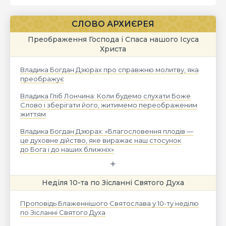
СЛОВО АРХИЄРЕЯ
Преображення Господа і Спаса нашого Ісуса
Христа
Владика Богдан Дзюрах про справжню молитву, яка
преображує
Владика Гліб Лончина: Коли будемо слухати Боже
Слово і зберігати його, житимемо переображеним
життям
Владика Богдан Дзюрах: «Благословення плодів —
це духовне дійство, яке виражає наш стосунок
до Бога і до наших ближніх»
Неділя 10-та по Зісланні Святого Духа
Проповідь Блаженнішого Святослава у 10-ту неділю
по Зісланні Святого Духа