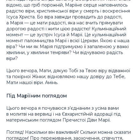
відомо, що гріб порожній, Маріїне серце наповнилось
радістю віри, християнської віри у смерть і воскресіння
Ісуса Христа. Бо віра завжди провадить до радості,
а Марія — це мати радості, яка нас вчить прямувати
дорогою радості і жити цією радістю! Кульмінаційний
момент — це зустріч Ісуса й Марії. Це кульмінаційний
момент паломництва Марії і всієї Церкви. Якою є наша
віра? Чи ми як Марія підтримуємо її запаленою у важкі
хвилини, у хвилини темряви? Чи відчуваємо радість
віри?
Цього вечора, Мати, дякую Тобі за Твою віру відважної
та покірної Жінки; відновляємо нашу довіру до Тебе,
Мати нашої віри. Амінь.
Під Маріїним поглядом
Цього вечора я почуваюся з’єднаним з усіма вами
в молитві на вервиці і на Євхаристійній адорації під
материнським поглядом Пречистої Діви Марії.
Погляд! Наскільки він важливий! Скільки можна сказати
поглядом! Про переживання, заохочення, співчуття,