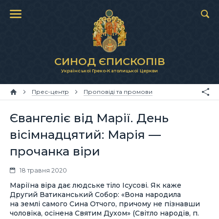
СИНОД ЄПИСКОПІВ
Української Греко-Католицької Церкви
Прес-центр
Проповіді та промови
Євангеліє від Марії. День
вісімнадцятий: Марія —
прочанка віри
18 травня 2020
Маріїна віра дає людське тіло Ісусові. Як каже
Другий Ватиканський Собор: «Вона народила
на землі самого Сина Отчого, причому не пізнавши
чоловіка, осінена Святим Духом» (Світло народів, п.