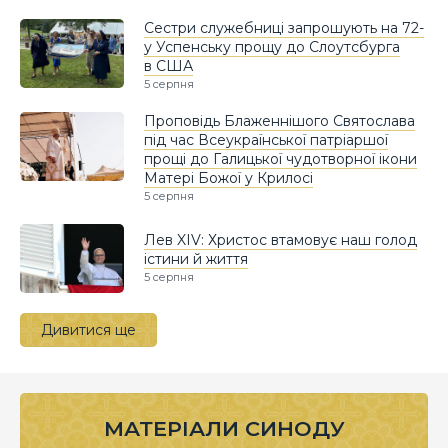
Сестри служебниці запрошують на 72-
у Успенську прощу до Слоутсбурга
в США
5 серпня
Проповідь Блаженнішого Святослава
під час Всеукраїнської патріаршої
прощі до Галицької чудотворної ікони
Матері Божої у Крилосі
5 серпня
Лев XIV: Христос втамовує наш голод
істини й життя
5 серпня
Дивитися ще
МАТЕРІАЛИ СИНОДУ