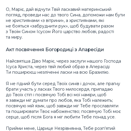
О, Маріє, дай відчути Твій ласкавий материнський
погляд, проведи нас до твого Сина, допоможи нам бути
не християнами «з вітрини», а християнами, які
не бояться «забруднити рук», щоб будувати разом
з Твоїм Сином Ісусом Його царство любові, радості
та миру.
Акт посвячення Богородиці з Апаресіди
Найсвятіша Діво Маріє, через заслуги нашого Господа
Ісуса Христа, через твій любий образ в Аперасіді
Ти поширюєш незліченні ласки на всю Бразилію.
Я не гідний бути серед Твоїх синів і дочок, але прагну
брати участь у ласках Твого милосердя, припадаю
до Твоїх стіп і посвячую Тобі всі мої наміри, щоб
я завжди міг думати про любов, яка Тобі належить;
посвячую мій язик, щоб завжди міг Тебе прославляти
та поширювати Твоє набоженство; посвячую Тобі моє
серце, щоб після Бога я міг любити Тебе понад усе.
Прийми мене, Царице Незрівнянна, Тебе розп’ятий