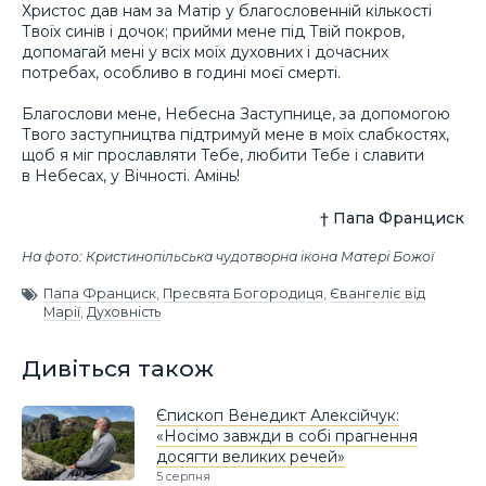
Христос дав нам за Матір у благословенній кількості
Твоїх синів і дочок; прийми мене під Твій покров,
допомагай мені у всіх моїх духовних і дочасних
потребах, особливо в годині моєї смерті.
Благослови мене, Небесна Заступнице, за допомогою
Твого заступництва підтримуй мене в моїх слабкостях,
щоб я міг прославляти Тебе, любити Тебе і славити
в Небесах, у Вічності. Амінь!
† Папа Франциск
На фото: Кристинопільська чудотворна ікона Матері Божої
Папа Франциск
,
Пресвята Богородиця
,
Євангеліє від
Марії
,
Духовність
Дивіться також
Єпископ Венедикт Алексійчук:
«Носімо завжди в собі прагнення
досягти великих речей»
5 серпня