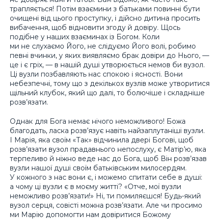
трапляється! Потім взаємини з батьками повинні бути
очищені від цього проступку, і дійсно дитина просить
вибачення, щоб відновити згоду й довіру. Щось
подібне у наших взаєминах із Богом. Коли
ми не слухаємо Його, не слідуємо Його волі, робимо
певні вчинки, у яких виявляємо брак довіри до Нього, —
це і є гріх, — в нашій душі утворюється немов би вузол.
Ці вузли позбавляють нас спокою і ясності. Вони
небезпечні, тому що з декількох вузлів може утворитися
щільний клубок, який що далі, то болючіше і складніше
розв’язати.
Однак для Бога немає нічого неможливого! Божа
благодать, ласка розв’язує навіть найзаплутаніші вузли.
І Марія, яка своїм «Так» відчинила двері Богові, щоб
розв’язати вузол прадавнього непослуху, є Матір’ю, яка
терпеливо й ніжно веде нас до Бога, щоб Він розв’язав
вузли нашої душі своїм батьківським милосердям.
У кожного з нас вони є, і можемо спитати себе в душі:
а чому ці вузли є в моєму житті? «Отче, мої вузли
неможливо розв’язати!» Ні, ти помиляєшся! Будь-який
вузол серця, совісті можна розв’язати. Але чи просимо
ми Марію допомогти нам довіритися Божому