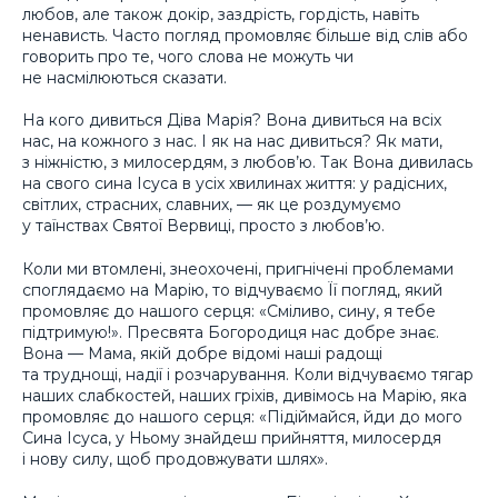
любов, але також докір, заздрість, гордість, навіть
ненависть. Часто погляд промовляє більше від слів або
говорить про те, чого слова не можуть чи
не насмілюються сказати.
На кого дивиться Діва Марія? Вона дивиться на всіх
нас, на кожного з нас. І як на нас дивиться? Як мати,
з ніжністю, з милосердям, з любов’ю. Так Вона дивилась
на свого сина Ісуса в усіх хвилинах життя: у радісних,
світлих, страсних, славних, — як це роздумуємо
у таїнствах Святої Вервиці, просто з любов’ю.
Коли ми втомлені, знеохочені, пригнічені проблемами
споглядаємо на Марію, то відчуваємо Її погляд, який
промовляє до нашого серця: «Сміливо, сину, я тебе
підтримую!». Пресвята Богородиця нас добре знає.
Вона — Мама, якій добре відомі наші радощі
та труднощі, надії і розчарування. Коли відчуваємо тягар
наших слабкостей, наших гріхів, дивімось на Марію, яка
промовляє до нашого серця: «Підіймайся, йди до мого
Сина Ісуса, у Ньому знайдеш прийняття, милосердя
і нову силу, щоб продовжувати шлях».