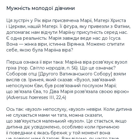
Мужність молодої дівчини
Ця зустріч у Рік віри присвячена Марії, Матері Христа
і Церкви, нашій Матері. Її фігура, яку привезли з Фатіми,
допомагає нам відчути Маріїну присутність серед нас.
Є одна реальність: Марія завжди веде нас до Ісуса.
Вона — жінка віри, істинна Вірянка. Можемо спитати
себе, якою була Маріїна віра?
Перша ознака її віри така: Маріїна віра розв’язує вузол
гріха (пор.
Світло народів
, п. 56). Що це означає?
Соборові отці [Другого Ватиканського Собору] взяли
вислів св. Іринея, який сказав: «Вузол, зав’язаний
непослухом Єви, був розв’язаний послухом Марії;
що зв’язала Єва, то Діва Марія розв’язала своєю вірою»
(
Adversus haereses
III, 22,4)
Ось так: «вузол» непослуху, «вузол» невіри. Коли дитина
не слухається мами чи тата, можна сказати,
що зав’язується маленький «вузол». Це стається, якщо
дитина діє усвідомлено, особливо коли причиною
її поведінки є якась брехня; у той момент вона
не довіряє мамі й татові. Вам відомо, як часто таке