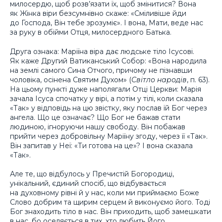
милосердю, щоб розв’язати їх, щоб змінитися? Вона
як Жінка віри безсумнівно скаже: «Сміливіше йди
до Господа, Він тебе зрозуміє». І вона, Мати, веде нас
за руку в обійми Отця, милосердного Батька.
Друга ознака: Маріїна віра дає людське тіло Ісусові.
Як каже Другий Ватиканський Собор: «Вона народила
на землі самого Сина Отчого, причому не пізнавши
чоловіка, осінена Святим Духом» (
Світло народів
, п. 63).
На цьому пункті дуже наполягали Отці Церкви: Марія
зачала Ісуса спочатку у вірі, а потім у тілі, коли сказала
«Так» у відповідь на цю звістку, яку послав їй Бог через
ангела. Що це означає? Що Бог не бажав стати
людиною, ігноруючи нашу свободу. Він побажав
прийти через добровільну Маріїну згоду, через її «Так».
Він запитав у Неї: «Ти готова на це»? І вона сказала
«Так».
Але те, що відбулось у Пречистій Богородиці,
унікальний, єдиний спосіб, що відбувається
на духовному рівні й у нас, коли ми приймаємо Боже
Слово добрим та щирим серцем й виконуємо його. Тоді
Бог знаходить тіло в нас. Він приходить, щоб замешкати
в нас, бо оселяється в тих, хто любить Його