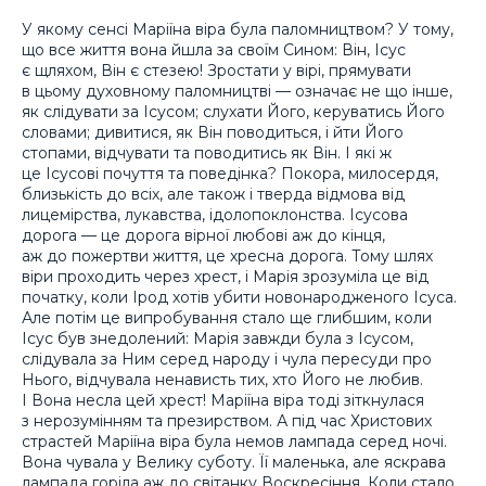
У якому сенсі Маріїна віра була паломництвом? У тому,
що все життя вона йшла за своїм Сином: Він, Ісус
є щляхом, Він є стезею! Зростати у вірі, прямувати
в цьому духовному паломництві — означає не що інше,
як слідувати за Ісусом; слухати Його, керуватись Його
словами; дивитися, як Він поводиться, і йти Його
стопами, відчувати та поводитись як Він. І які ж
це Ісусові почуття та поведінка? Покора, милосердя,
близькість до всіх, але також і тверда відмова від
лицемірства, лукавства, ідолопоклонства. Ісусова
дорога — це дорога вірної любові аж до кінця,
аж до пожертви життя, це хресна дорога. Тому шлях
віри проходить через хрест, і Марія зрозуміла це від
початку, коли Ірод хотів убити новонародженого Ісуса.
Але потім це випробування стало ще глибшим, коли
Ісус був знедолений: Марія завжди була з Ісусом,
слідувала за Ним серед народу і чула пересуди про
Нього, відчувала ненависть тих, хто Його не любив.
І Вона несла цей хрест! Маріїна віра тоді зіткнулася
з нерозумінням та презирством. А під час Христових
страстей Маріїна віра була немов лампада серед ночі.
Вона чувала у Велику суботу. Її маленька, але яскрава
лампада горіла аж до світанку Воскресіння. Коли стало