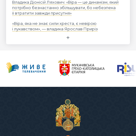
Владика Діонісій Ляхович: «Віра — це динамізм, який
потрібно безнастанно збільшувати, бо небезпека
її втратити завжди присутня»
«Віра, яка не знає сили хреста, є невірою
і лукавством», — владика Ярослав Приріз