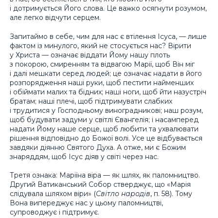
і дотримується Його слова. Це важко осягнути розумом,
але легко відчути серцем.
Запитаймо в себе, чим для нас є втілення Ісуса, — лише
фактом із минулого, який не стосується нас? Вірити
у Христа — означає віддати Йому нашу плоть
з покорою, смиренням та відвагою Марії, щоб Він міг
і далі мешкати серед людей; це означає надати в його
розпорядження наші руки, щоб пестити найменших
і обіймати малих та бідних; наші ноги, щоб йти назустріч
братам; наші плечі, щоб підтримувати слабких
і трудитися у Господньому виноградникові; наш розум,
щоб будувати задуми у світлі Євангелія; і насамперед
надати Йому наше серце, щоб любити та ухвалювати
рішення відповідно до Божої волі. Усе це відбувається
завдяки діянню Святого Духа. А отже, ми є Божим
знаряддям, щоб Ісус діяв у світі через нас.
Третя ознака: Маріїна віра — як шлях, як паломництво.
Другий Ватиканський Собор стверджує, що «Марія
слідувала шляхом віри» (
Світло народів
, п. 58). Тому
Вона випереджує нас у цьому паломництві,
супроводжує і підтримує.