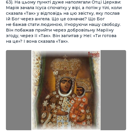
63). На цьому пункті дуже наполягали Отці Церкви:
Марія зачала Ісуса спочатку у вірі, а потім у тілі, коли
сказала «Так» у відповідь на цю звістку, яку послав
їй Бог через ангела. Що це означає? Що Бог
не бажав стати людиною, ігноруючи нашу свободу.
Він побажав прийти через добровільну Маріїну
згоду, через її «Так». Він запитав у Неї: «Ти готова
на це»? І вона сказала «Так».