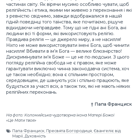
частинах світу. Як вірячи мусимо особливо чувати, щоб
релігійність і етика, якими ми живемо з переконання і які
з ревністю свідчимо, завжди відображалися в нашій
гідній поведінці того таїнства, яке почитаємо, рішуче
відкидаючи неправдиве. Тому що не гідні ані Бога, ані
людини всі ті форми, які використовують релігію.
Правдива релігія — це джерело миру, а не насилля!
Ніхто не може використовувати імені Бога, щоб чинити
насилля! Вбивати в ім’я Бога — велике блюзнірство!
Дискримінувати ім’я Боже — це не по-людськи. З цього
погляду релігійна свобода не є правом, яке може
гарантувати виключно чинна законодавча система, хоч
це також необхідно; вона є спільним простором,
середовищем, де шанують усіх і спільно працюють, яке
будується за участі всіх, а також тих, які не мають ніяких
релігійних переконань.
† Папа Франциск
На фото: Коломийська чудотворна ікона Матері Божої
«Це Мати твоя»
Папа Франциск
,
Пресвята Богородиця
,
Євангеліє від
Марії
,
Духовність