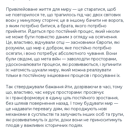
Привілейоване життя для миру — це старатися, щоб
не повторилося те, що трапилось під час двох світових
воєн у минулому сторіччі; це в іншому бачити не ворога,
з яким потрібно битися, а брата, якого потрібно
прийняти. Йдеться про постійний процес, який ніколи
не може бути повністю даним з огляду на осягнення.
Це, властиво, відчували отці — засновники Європи, які
розуміли, що мир є добром, яке постійно потрібно
осягати, і воно потребує абсолютного чування. Вони
були свідомі, що мета війн — заволодіти просторами,
удосконалювати процеси, які розвиваються, і зупинити
їх: натомість шукали миру, який можна реалізувати
тільки в постійному ініціюванні процесів і просуванні їх.
Так стверджували бажання йти, дозріваючи в часі, тому
що, властиво, час керує просторами: просвічує
їх і трансформовує в єдину ціль постійного зростання,
без шляхів повернення назад. І тому будувати мир —
це надавати перевагу діям, які породжують нові
механізми в суспільстві та залучають інших осіб та групи,
які розвиватимуть їх доти, доки вони не приноситимуть
плодів у важливих історичних подіях.