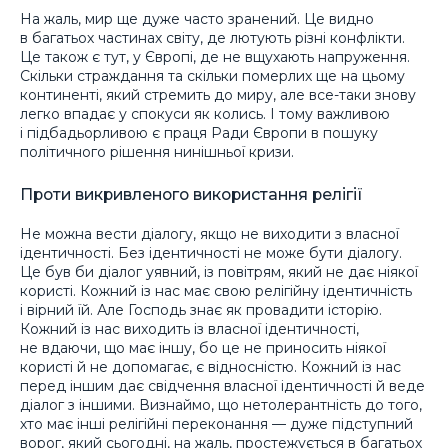
На жаль, мир ще дуже часто зранений. Це видно
в багатьох частинах світу, де лютують різні конфлікти.
Це також є тут, у Європі, де не вщухають напруження.
Скільки страждання та скільки померлих ще на цьому
континенті, який стремить до миру, але все-таки знову
легко впадає у спокуси як колись. І тому важливою
і підбадьорливою є праця Ради Європи в пошуку
політичного рішення нинішньої кризи.
Проти викривленого використання релігії
Не можна вести діалогу, якщо не виходити з власної
ідентичності. Без ідентичності не може бути діалогу.
Це був би діалог уявний, із повітрям, який не дає ніякої
користі. Кожний із нас має свою релігійну ідентичність
і вірний їй. Але Господь знає як провадити історію.
Кожний із нас виходить із власної ідентичності,
не вдаючи, що має іншу, бо це не приносить ніякої
користі й не допомагає, є відносністю. Кожний із нас
перед іншим дає свідчення власної ідентичності й веде
діалог з іншими. Визнаймо, що нетолерантність до того,
хто має інші релігійні переконання — дуже підступний
ворог, який сьогодні, на жаль, простежується в багатьох