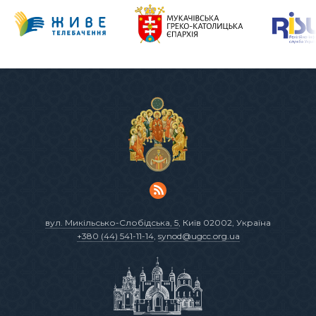
вул. Микільсько-Слобідська, 5
, Київ 02002, Україна
+380 (44) 541-11-14
,
synod@ugcc.org.ua