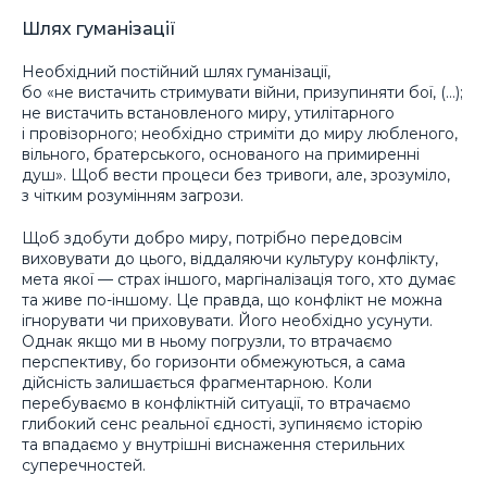
Шлях гуманізації
Необхідний постійний шлях гуманізації,
бо «не вистачить стримувати війни, призупиняти бої, (…);
не вистачить встановленого миру, утилітарного
і провізорного; необхідно стриміти до миру любленого,
вільного, братерського, основаного на примиренні
душ». Щоб вести процеси без тривоги, але, зрозуміло,
з чітким розумінням загрози.
Щоб здобути добро миру, потрібно передовсім
виховувати до цього, віддаляючи культуру конфлікту,
мета якої — страх іншого, маргіналізація того, хто думає
та живе по-іншому. Це правда, що конфлікт не можна
ігнорувати чи приховувати. Його необхідно усунути.
Однак якщо ми в ньому погрузли, то втрачаємо
перспективу, бо горизонти обмежуються, а сама
дійсність залишається фрагментарною. Коли
перебуваємо в конфліктній ситуації, то втрачаємо
глибокий сенс реальної єдності, зупиняємо історію
та впадаємо у внутрішні виснаження стерильних
суперечностей.