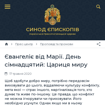
СИНОД ЄПИСКОПІВ
Української Греко-Католицької Церкви
Прес-центр
Проповіді та промови
Євангеліє від Марії. День
сімнадцятий: Цариця миру
17 травня 2020
Щоб здобути добро миру, потрібно передовсім
виховувати до цього, віддаляючи культуру конфлікту,
мета якої — страх іншого, маргіналізація того, хто
думає та живе по-іншому. Це правда, що конфлікт
не можна ігнорувати чи приховувати. Його
необхідно усунути. Однак якщо ми в ньому