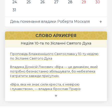
24
25
26
27
28
29
30
31
День поминання владики Роберта Москаля
СЛОВО АРХИЄРЕЯ
Неділя 10-та по Зісланні Святого Духа
Проповідь Блаженнішого Святослава у 10-ту неділю
по Зісланні Святого Духа
Владика Діонісій Ляхович: «Віра — це динамізм, який
потрібно безнастанно збільшувати, бо небезпека
її втратити завжди присутня»
«Віра, яка не знає сили хреста, є невірою
і лукавством», — владика Ярослав Приріз