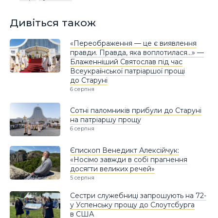
Дивіться також
«Переображення — це є виявлення
правди. Правда, яка воплотилася…» —
Блаженніший Святослав під час
Всеукраїнської патріаршої прощі
до Старуні
6 серпня
Сотні паломників прибули до Старуні
на патріаршу прощу
6 серпня
Єпископ Венедикт Алексійчук:
«Носімо завжди в собі прагнення
досягти великих речей»
5 серпня
Сестри служебниці запрошують на 72-
у Успенську прощу до Слоутсбурга
в США