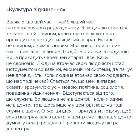
«Культура відкинення»
Вважаю, що цей час — найбільший час
антропологічного редукціонізму. З людиною стається
те саме, що й із вином, коли стає горілкою: воно
проходить через дистиляційний апарат. Більше
не є вином, а чимось іншим. Можливо, кориснішим,
якіснішим, але не вином! Подібне стається з людиною.
Вона проходить через цей апарат і все. Кажу
це серйозно! Людина втрачає свою людяність і стає
інструментом соціальної, економічної системи, де панує
невідповідність. Коли людина втрачає свою людяність,
що нас тоді чекає? Стається те, що мені випадає
сказати зрозумілою усім мовою: політика, соціологія,
поведінка «відкинення». Відступається від того,
що служить, бо людина не є в центрі. І коли людина
не в центрі, тоді щось інше є у центрі, і людина тоді
служить цьому. Отже, ця ідея — врятувати людину, щоб
вона повернулася в центр: у центр суспільства, у центр
думок, у центр роздумів. Привести людину ще раз
до центру.