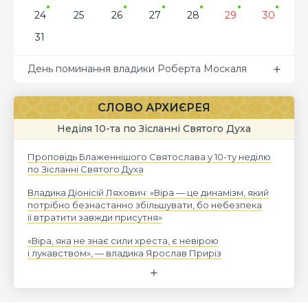
24
25
26
27
28
29
30
31
День поминання владики Роберта Москаля
СЛОВО АРХИЄРЕЯ
Неділя 10-та по Зісланні Святого Духа
Проповідь Блаженнішого Святослава у 10-ту неділю
по Зісланні Святого Духа
Владика Діонісій Ляхович: «Віра — це динамізм, який
потрібно безнастанно збільшувати, бо небезпека
її втратити завжди присутня»
«Віра, яка не знає сили хреста, є невірою
і лукавством», — владика Ярослав Приріз