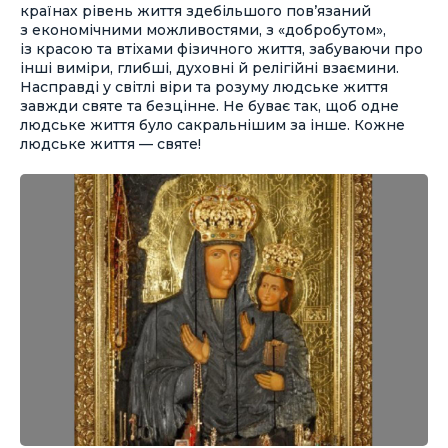
країнах рівень життя здебільшого пов’язаний
з економічними можливостями, з «добробутом»,
із красою та втіхами фізичного життя, забуваючи про
інші виміри, глибші, духовні й релігійні взаємини.
Насправді у світлі віри та розуму людське життя
завжди святе та безцінне. Не буває так, щоб одне
людське життя було сакральнішим за інше. Кожне
людське життя — святе!