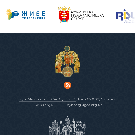
вул. Микільсько-Слобідська, 5
, Київ 02002, Україна
+380 (44) 541-11-14
,
synod@ugcc.org.ua