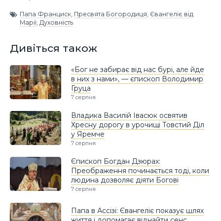
Папа Франциск
,
Пресвята Богородиця
,
Євангеліє від
Марії
,
Духовність
Дивіться також
«Бог не забирає від нас бурі, але йде
в них з нами», — єпископ Володимир
Груца
7 серпня
Владика Василій Івасюк освятив
Хресну дорогу в урочищі Товстий Діл
у Яремче
7 серпня
Єпископ Богдан Дзюрах:
Преображення починається тоді, коли
людина дозволяє діяти Богові
7 серпня
Папа в Ассізі: Євангеліє показує шлях
життя і допомагає віднайти сенс