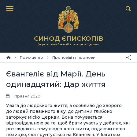
СИНОД ЄПИСКОПІВ
Української Греко-Католицької Церкви
Прес-центр
Проповіді та промови
Євангеліє від Марії. День
одинадцятий: Дар життя
11 травня 2020
Увага до людського життя, а особливо до хворого,
до людей поважного віку, до дитини глибоко
заторкує місію Церкви. Вона почувається
відповідальною за те, щоб брати участь у дебатах, які
розглядають тему людського життя, подаючи свою
позицію, яка ґрунтується на Євангелії. У багатьох