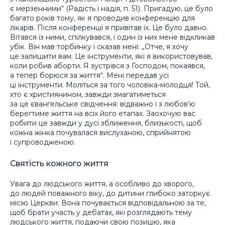
є мерзенними“ (Радість і надія, п. 51). Пригадую, це було
багато років тому, як я проводив конференцію для
лікарів. Після конференції я привітав їх. Це було давно.
Вітався із ними, спілкувався, і один із них мене відкликав
убік. Він мав торбинку і сказав мені: „Отче, я хочу
це залишити вам. Це інструменти, які я використовував,
коли робив аборти. Я зустрівся з Господом, покаявся,
а тепер борюся за життя“. Мені передав усі
ці інструменти. Моліться за того чоловіка-молодця! Той,
хто є християнином, завжди змагатиметься
за це євангельське свідчення: відважно і з любов’ю
берегтиме життя на всіх його етапах. Заохочую вас
робити це завжди у дусі зближення, близькості, щоб
кожна жінка почувалася вислуханою, сприйнятою
і супроводженою.
Святість кожного життя
Увага до людського життя, а особливо до хворого,
до людей поважного віку, до дитини глибоко заторкує
місію Церкви. Вона почувається відповідальною за те,
щоб брати участь у дебатах, які розглядають тему
людського життя, подаючи свою позицію, яка