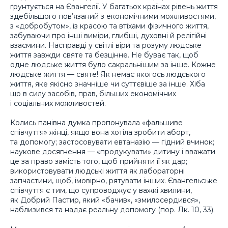
ґрунтується на Євангелії. У багатьох країнах рівень життя
здебільшого пов’язаний з економічними можливостями,
з «добробутом», із красою та втіхами фізичного життя,
забуваючи про інші виміри, глибші, духовні й релігійні
взаємини. Насправді у світлі віри та розуму людське
життя завжди святе та безцінне. Не буває так, щоб
одне людське життя було сакральнішим за інше. Кожне
людське життя — святе! Як немає якогось людського
життя, яке якісно значніше чи суттєвіше за інше. Хіба
що в силу засобів, прав, більших економічних
і соціальних можливостей.
Колись панівна думка пропонувала «фальшиве
співчуття» жінці, якщо вона хотіла зробити аборт,
та допомогу; застосовувати евтаназію — гідний вчинок;
наукове досягнення — «продукувати» дитину і вважати
це за право замість того, щоб прийняти її як дар;
використовувати людські життя як лабораторні
запчастини, щоб, імовірно, рятувати інших. Євангельське
співчуття є тим, що супроводжує у важкі хвилини,
як Добрий Пастир, який «бачив», «змилосердився»,
наблизився та надає реальну допомогу (пор. Лк. 10, 33).