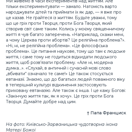
Ми живемо в часи експериментів над життям. Але
тільки експериментувати — замало. Натомість варто
народжувати дітей та приймати їх як дар, — я вже про
це казав. Не грайтеся із життям. Будьте уважні, тому
що це гріх проти Творця, проти Бога Творця, який
створив світ саме таким. Колись у моєму священничому
житті я чув багато заперечень. «Наприклад, скажи мені,
а чому Церква проти абортів? Це релігійна проблема?».
«Ні, ні, не релігійна проблема». «Це філософська
проблема». Це питання наукове, тому що там є людське
життя, і саме тому не годиться відкидати людського
життя, щоб розв’язати проблему. «Але ні, модерна
думка…». «Слухай, в античній і сучасній мові слово
„вбивати“ означало те саме!» Це також стосується
евтаназії. Знаємо, що до багатьох людей поважного віку
в теперішній культурі відкинення застосовують
приховану евтаназію. Але також є інша. І це кажу Богові:
«Закінчую життя так, як я хочу». Це гріх проти Бога
Творця. Думайте добре над цим.
† Папа Франциск
На фото: Київсько-Зарваницька чудотворна ікона
Матері Божої