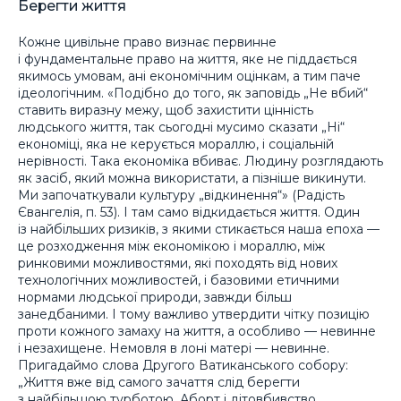
Берегти життя
Кожне цивільне право визнає первинне
і фундаментальне право на життя, яке не піддається
якимось умовам, ані економічним оцінкам, а тим паче
ідеологічним. «Подібно до того, як заповідь „Не вбий“
ставить виразну межу, щоб захистити цінність
людського життя, так сьогодні мусимо сказати „Ні“
економіці, яка не керується мораллю, і соціальній
нерівності. Така економіка вбиває. Людину розглядають
як засіб, який можна використати, а пізніше викинути.
Ми започаткували культуру „відкинення“» (Радість
Євангелія, п. 53). І там само відкидається життя. Один
із найбільших ризиків, з якими стикається наша епоха —
це розходження між економікою і мораллю, між
ринковими можливостями, які походять від нових
технологічних можливостей, і базовими етичними
нормами людської природи, завжди більш
занедбаними. І тому важливо утвердити чітку позицію
проти кожного замаху на життя, а особливо — невинне
і незахищене. Немовля в лоні матері — невинне.
Пригадаймо слова Другого Ватиканського собору:
„Життя вже від самого зачаття слід берегти
з найбільшою турботою. Аборт і дітовбивство