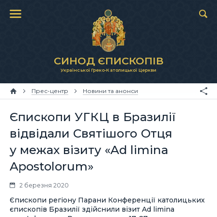
СИНОД ЄПИСКОПІВ
Української Греко-Католицької Церкви
Прес-центр
Новини та анонси
Єпископи УГКЦ в Бразилії
відвідали Святішого Отця
у межах візиту «Ad limina
Apostolorum»
2 березня 2020
Єпископи регіону Парани Конференції католицьких
єпископів Бразилії здійснили візит Ad limina