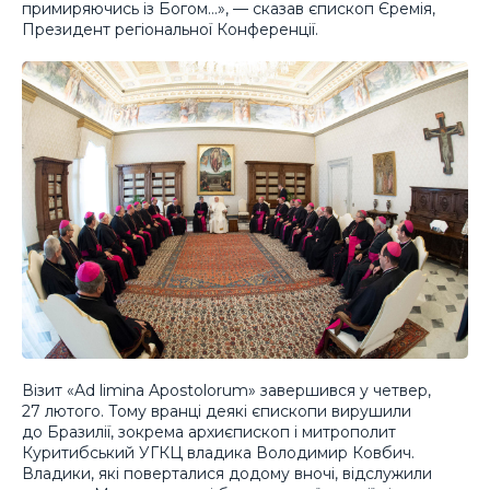
примиряючись із Богом…», — сказав єпископ Єремія,
Президент регіональної Конференції.
Візит «Ad limina Apostolorum» завершився у четвер,
27 лютого. Тому вранці деякі єпископи вирушили
до Бразилії, зокрема архиєпископ і митрополит
Куритибський УГКЦ владика Володимир Ковбич.
Владики, які поверталися додому вночі, відслужили