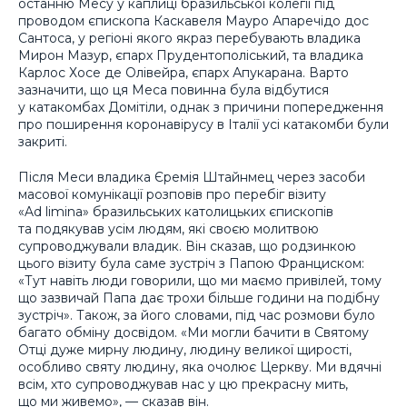
останню Месу у каплиці бразильської колегії під
проводом єпископа Каскавеля Мауро Апаречідо дос
Сантоса, у регіоні якого якраз перебувають владика
Мирон Мазур, єпарх Прудентополіський, та владика
Карлос Хосе де Олівейра, єпарх Апукарана. Варто
зазначити, що ця Меса повинна була відбутися
у катакомбах Домітіли, однак з причини попередження
про поширення коронавірусу в Італії усі катакомби були
закриті.
Після Меси владика Єремія Штайнмец через засоби
масової комунікації розповів про перебіг візиту
«Ad limina» бразильських католицьких єпископів
та подякував усім людям, які своєю молитвою
супроводжували владик. Він сказав, що родзинкою
цього візиту була саме зустріч з Папою Франциском:
«Тут навіть люди говорили, що ми маємо привілей, тому
що зазвичай Папа дає трохи більше години на подібну
зустріч». Також, за його словами, під час розмови було
багато обміну досвідом. «Ми могли бачити в Святому
Отці дуже мирну людину, людину великої щирості,
особливо святу людину, яка очолює Церкву. Ми вдячні
всім, хто супроводжував нас у цю прекрасну мить,
що ми живемо», — сказав він.