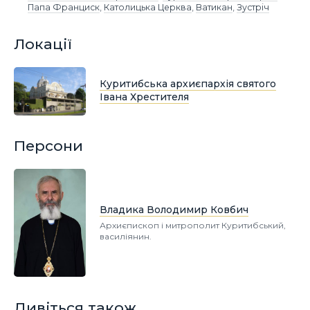
Папа Франциск
,
Католицька Церква
,
Ватикан
,
Зустріч
Локації
Куритибська архиєпархія святого
Івана Хрестителя
Персони
Владика Володимир Ковбич
Архиєпископ і митрополит Куритибський,
василіянин.
Дивіться також