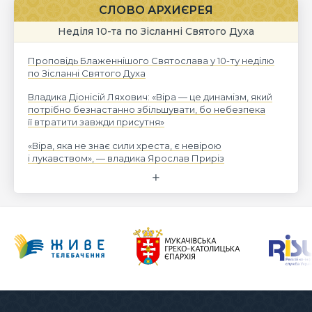
СЛОВО АРХИЄРЕЯ
Неділя 10-та по Зісланні Святого Духа
Проповідь Блаженнішого Святослава у 10-ту неділю
по Зісланні Святого Духа
Владика Діонісій Ляхович: «Віра — це динамізм, який
потрібно безнастанно збільшувати, бо небезпека
її втратити завжди присутня»
«Віра, яка не знає сили хреста, є невірою
і лукавством», — владика Ярослав Приріз