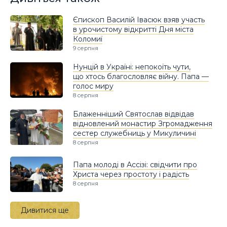
Єпископ Василій Івасюк взяв участь
в урочистому відкритті Дня міста
Коломиї
9 серпня
Нунцій в Україні: непокоїть чути,
що хтось благословляє війну. Папа —
голос миру
8 серпня
Блаженніший Святослав відвідав
відновлений монастир Згромадження
сестер служебниць у Микуличині
8 серпня
Папа молоді в Ассізі: свідчити про
Христа через простоту і радість
8 серпня
Дивитися ще