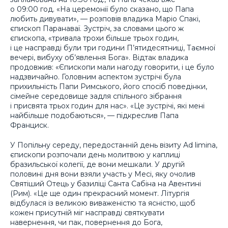
о 09:00 год. «На церемонії було сказано, що Папа
любить дивувати», — розповів владика Маріо Спакі,
єпископ Паранаваї. Зустріч, за словами цього ж
єпископа, «тривала трохи більше трьох годин,
і це насправді були три години П’ятидесятниці, Таємної
вечері, вибуху об’явлення Бога». Відтак владика
продовжив: «Єпископи мали нагоду говорити, і це було
надзвичайно. Головним аспектом зустрічі була
прихильність Папи Римського, його спосіб поведінки,
сімейне середовище задля спільного зібрання
і присвята трьох годин для нас». «Це зустрічі, які мені
найбільше подобаються», — підкреслив Папа
Франциск.
У Попільну середу, передостанній день візиту Ad limina,
єпископи розпочали день молитвою у каплиці
бразильської колегії, де вони мешкали. У другій
половині дня вони взяли участь у Месі, яку очолив
Святіший Отець у базиліці Санта Сабіна на Авентині
(Рим). «Це ще один прекрасний момент. Літургія
відбулася із великою виваженістю та ясністю, щоб
кожен присутній міг насправді святкувати
навернення, чи пак, повернення до Бога,