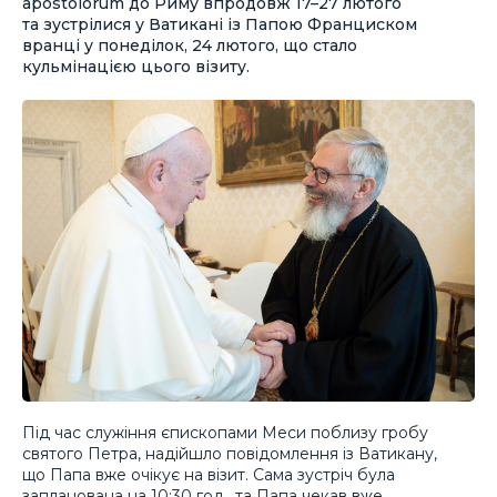
apostolorum до Риму впродовж 17–27 лютого
та зустрілися у Ватикані із Папою Франциском
вранці у понеділок, 24 лютого, що стало
кульмінацією цього візиту.
Під час служіння єпископами Меси поблизу гробу
святого Петра, надійшло повідомлення із Ватикану,
що Папа вже очікує на візит. Сама зустріч була
запланована на 10:30 год., та Папа чекав вже