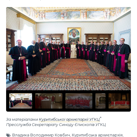
За матеріалами
Куритибської архиєпархії УГКЦ
Пресслужба Секретаріату Синоду Єпископів УГКЦ
Владика Володимир Ковбич
,
Куритибська архиєпархія
,