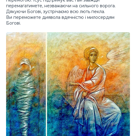
перемогою. Ісус підтримує вас і ви завжди
перемагатимете, незважаючи на сильного ворога.
Дякуючи Богові, зустрічаємо всю лють пекла.
Ви переможете диявола вдячністю і милосердям
Богові.