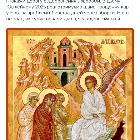
і покажи дорогу оздоровлення з хвороби. В цьому
Ювілейному 2025 році отримуємо шанс прощення кар
у Бога за зроблені вбивства дітей через аборти. Ніхто
не знає, як сумує ночами душа, яка вдень сміється.