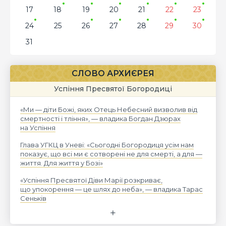
17
18
19
20
21
22
23
24
25
26
27
28
29
30
31
СЛОВО АРХИЄРЕЯ
Успіння Пресвятої Богородиці
«Ми — діти Божі, яких Отець Небесний визволив від
смертності і тління», — владика Богдан Дзюрах
на Успіння
Глава УГКЦ в Уневі: «Сьогодні Богородиця усім нам
показує, що всі ми є сотворені не для смерті, а для —
життя. Для життя у Бозі»
«Успіння Пресвятої Діви Марії розкриває,
що упокорення — це шлях до неба», — владика Тарас
Сеньків