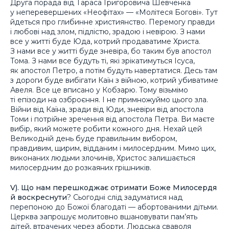
Друга порада від Тараса Григоровича Шевченка
у неперевершених «Неофітах» — «Молітеся Богові». Тут
йдеться про глибинне християнство. Перемогу правди
і любові над злом, підлістю, зрадою і невірою. З нами
все у житті буде Юда, котрий продаватиме Христа.
З нами все у житті буде зневіра, бо таким був апостол
Тома. З нами все будуть ті, які зрікатимуться Ісуса,
як апостол Петро, а потім будуть навертатися. Десь там
з дороги буде вибігати Каїн з війною, котрий убиватиме
Авеля. Все це вписано у Кобзарю. Тому візьмімо
ті епізоди на озброєння. І не примножуймо цього зла.
Війни від Каїна, зради від Юди, зневіри від апостола
Томи і потрійне зречення від апостола Петра. Ви маєте
вибір, який можете робити кожного дня. Нехай цей
Великодній день буде правильним вибором,
правдивим, щирим, відданим і милосердним. Мимо цих,
виконаних людьми злочинів, Христос залишається
милосердним до розкаяних грішників.
V). Що нам перешкоджає отримати Боже Милосердя
й воскреснути
? Сьогодні слід задуматися над
перепоною до Божої благодаті — абортованими дітьми.
Церква запрошує молитовно вшановувати пам’ять
дітей, втрачених через аборти. Людська сваволя