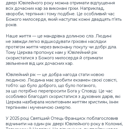
двері Ювілейного року можна отримати відпущення
всіх дочасних кар за виконані гріхи. Наприклад,
хвороби, терпіння і тому подібне. Це особливий час
Божого милосердя, який наступає кожні двадцять п’ять
років.
Наше життя — це мандрівка долиною сліз. Людині
не завжди легко відшкодувати гріховні наслідки
протягом життя через виконану покуту чи добрі діла.
Тому Церква пропонує нам у Ювілейний рік
скористатися з Божого милосердя й отримати
звільнення від цих дочасних кар.
Ювілейний рік — це добра нагода стати новою
людиною. Людина має зробити екзамен своєї совісті,
тобто: що було доброго, що було поганого,
за що потрібно перепросити Бога у Сповіді. Це час
особливої благодаті скористатися з духовних дарів, які
Церква назбирала молитовним життям християн, їхнім
терпінням і мученичою смертю.
У 2025 році Святіший Отець Франциск поблагословив
відчинити на один рік двері Ювілейного року в Коломиї,