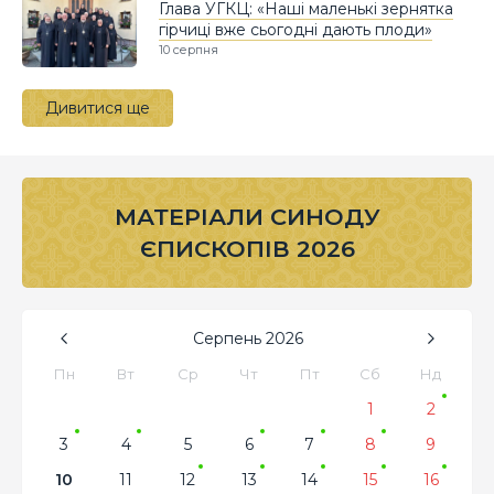
Глава УГКЦ: «Наші маленькі зернятка
гірчиці вже сьогодні дають плоди»
10 серпня
Дивитися ще
МАТЕРІАЛИ СИНОДУ
ЄПИСКОПІВ 2026
Серпень
2026
Пн
Вт
Ср
Чт
Пт
Сб
Нд
1
2
3
4
5
6
7
8
9
10
11
12
13
14
15
16