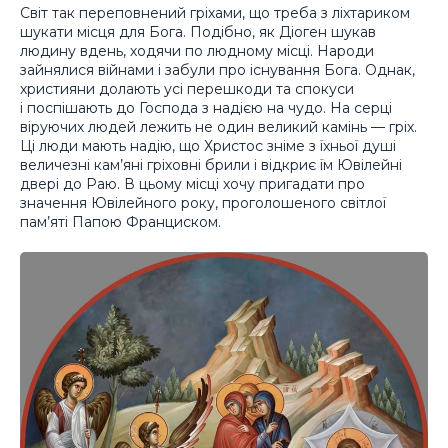
Світ так переповнений гріхами, що треба з ліхтариком
шукати місця для Бога. Подібно, як Діоген шукав
людину вдень, ходячи по людному місці. Народи
зайнялися війнами і забули про існування Бога. Однак,
християни долають усі перешкоди та спокуси
і поспішають до Господа з надією на чудо. На серці
віруючих людей лежить не один великий камінь — гріх.
Ці люди мають надію, що Христос зніме з їхньої душі
величезні кам’яні гріховні брили і відкриє їм Ювілейні
двері до Раю. В цьому місці хочу пригадати про
значення Ювілейного року, проголошеного світлої
пам’яті Папою Франциском.