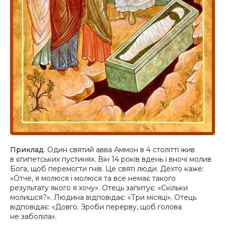
Приклад
. Один святий авва Аммон в 4 столітті жив
в єгипетських пустинях. Він 14 років вдень і вночі молив
Бога, щоб перемогти гнів. Це святі люди. Дехто каже:
«Отче, я молюся і молюся та все немає такого
результату якого я хочу». Отець запитує: «Скільки
молишся?». Людина відповідає: «Три місяці». Отець
відповідає: «Довго. Зроби перерву, щоб голова
не заболіла».