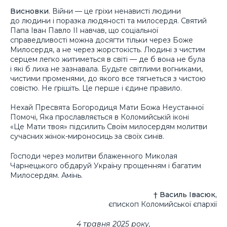
Висновки
. Війни — це гріхи ненависті людини
до людини і поразка людяності та милосердя. Святий
Папа Іван Павло ІІ навчав, що соціальної
справедливості можна досягти тільки через Боже
Милосердя, а не через жорстокість. Людині з чистим
серцем легко житиметься в світі — де б вона не була
і які б лиха не зазнавала. Будьте світлими вогниками,
чистими променями, до якого все тягнеться з чистою
совістю. Не грішіть. Це перше і єдине правило.
Нехай Пресвята Богородиця Мати Божа Неустанної
Помочі, Яка прославляється в Коломийській іконі
«Це Мати твоя» підсилить Своїм милосердям молитви
сучасних жінок-мироносиць за своїх синів.
Господи через молитви блаженного Миколая
Чарнецького обдаруй Україну прощенням і багатим
Милосердям. Амінь.
† Василь Івасюк,
єпископ Коломийської єпархії
4 травня 2025 року,