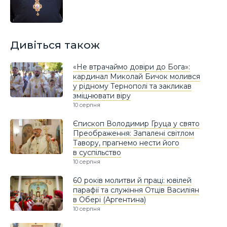
Дивіться також
«Не втрачаймо довіри до Бога»:
кардинал Миколай Бичок молився
у рідному Тернополі та закликав
зміцнювати віру
10 серпня
Єпископ Володимир Груца у свято
Преображення: Запалені світлом
Тавору, прагнемо нести його
в суспільство
10 серпня
60 років молитви й праці: ювілей
парафії та служіння Отців Василіян
в Обері (Аргентина)
10 серпня