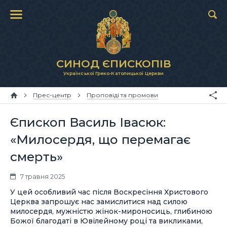
СИНОД ЄПИСКОПІВ
Української Греко-Католицької Церкви
Прес-центр
Проповіді та промови
Єпископ Василь Івасюк:
«Милосердя, що перемагає
смерть»
7 травня 2025
У цей особливий час після Воскресіння Христового
Церква запрошує нас замислитися над силою
милосердя, мужністю жінок-мироносиць, глибиною
Божої благодаті в Ювілейному році та викликами,