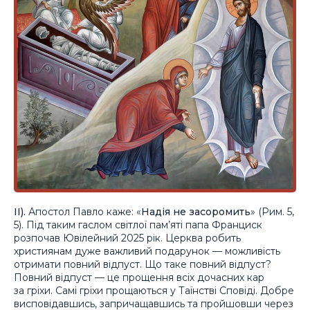
ІІ).
Апостол Павло каже: «
Надія не засоромить
» (Рим. 5,
5). Під таким гаслом світлої пам’яті папа Франциск
розпочав Ювілейний 2025 рік. Церква робить
християнам дуже важливий подарунок — можливість
отримати повний відпуст. Що таке повний відпуст?
Повний відпуст — це прощення всіх дочасних кар
за гріхи. Самі гріхи прощаються у Таїнстві Сповіді. Добре
висповідавшись, запричащавшись та пройшовши через