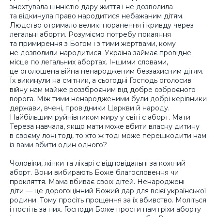
знехтувала цінністю дару життя і не дозволила
та відкинула право народитися небажаним дітям.
Людство отримало великі поранення і кривду через
легальні аборти. Розуміємо потребу покаяння
та примирення з Богом і з тими жертвами, кому
не дозволили народитися. Україна займає провідне
місце по легальних абортах. Іншими словами,
це оголошена війна ненародженим беззахисним дітям.
Їх викинули на смітник, а сьогодні Господь оголосив
війну нам майже роззброєним від добре озброєного
ворога. Між тими ненародженими були добрі керівники
держави, вчені, провідники Церкви й народу.
Найбільшим руйнівником миру у світі є аборт. Мати
Тереза навчала, якщо мати може вбити власну дитину
в своєму лоні тоді, то хто ж тоді може перешкодити нам
із вами вбити один одного?
Чоловіки, жінки та лікарі є відповідальні за кожний
аборт. Вони вибирають Боже благословення чи
прокляття. Мама вбиває своїх дітей. Ненароджені
діти — це дорогоцінний Божий дар для всієї української
родини. Тому просіть прощення за їх вбивство. Моліться
і постіть за них. Господи Боже прости нам гріхи аборту