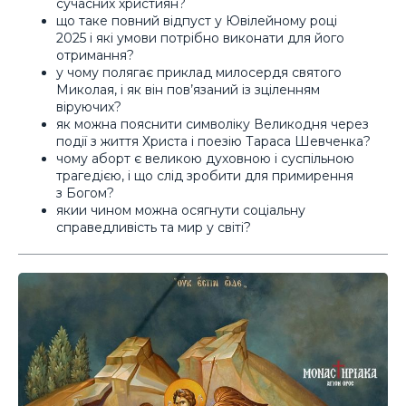
сучасних християн?
що таке повний відпуст у Ювілейному році
2025 і які умови потрібно виконати для його
отримання?
у чому полягає приклад милосердя святого
Миколая, і як він пов’язаний із зціленням
віруючих?
як можна пояснити символіку Великодня через
події з життя Христа і поезію Тараса Шевченка?
чому аборт є великою духовною і суспільною
трагедією, і що слід зробити для примирення
з Богом?
якии чином можна осягнути соціальну
справедливість та мир у світі?