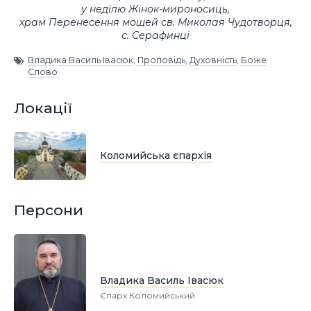
у неділю Жінок-мироносиць,
храм Перенесення мощей св. Миколая Чудотворця,
с. Серафинці
Владика Василь Івасюк
,
Проповідь
,
Духовність
,
Боже
Слово
Локації
Коломийська єпархія
Персони
Владика Василь Івасюк
Єпарх Коломийський