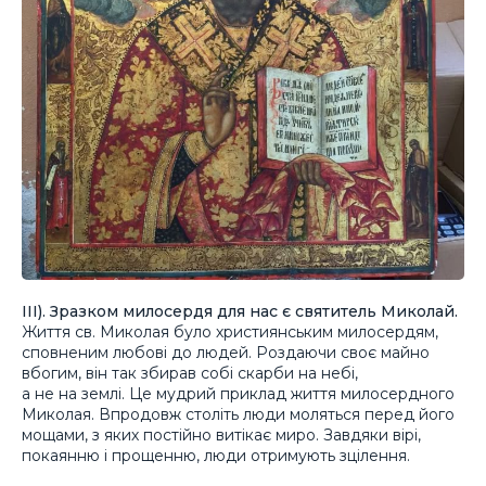
ІІІ). Зразком милосердя для нас є святитель Миколай.
Життя св. Миколая було християнським милосердям,
сповненим любові до людей. Роздаючи своє майно
вбогим, він так збирав собі скарби на небі,
а не на землі. Це мудрий приклад життя милосердного
Миколая. Впродовж століть люди моляться перед його
мощами, з яких постійно витікає миро. Завдяки вірі,
покаянню і прощенню, люди отримують зцілення.