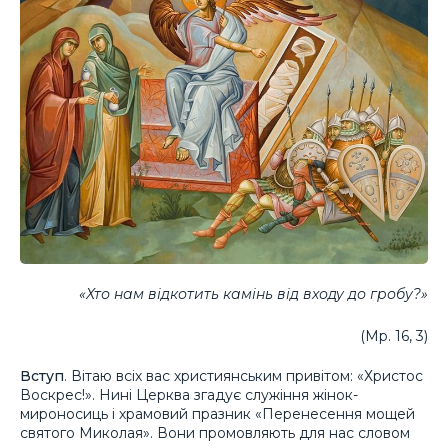
«Хто нам відкотить камінь від входу до гробу?»
(Мр. 16, 3)
Вступ
. Вітаю всіх вас християнським привітом: «Христос
Воскрес!». Нині Церква згадує служіння жінок-
мироносиць і храмовий празник «Перенесення мощей
святого Миколая». Вони промовляють для нас словом