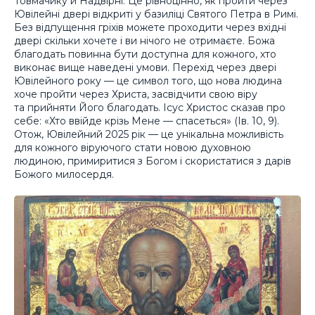
Товмачику й Надвірні. Це рівноцінно, як пройти через
Ювілейні двері відкриті у базиліці Святого Петра в Римі.
Без відпущення гріхів можете проходити через вхідні
двері скільки хочете і ви нічого не отримаєте. Божа
благодать повинна бути доступна для кожного, хто
виконає вище наведені умови. Перехід через двері
Ювілейного року — це символ того, що нова людина
хоче пройти через Христа, засвідчити свою віру
та прийняти Його благодать. Ісус Христос сказав про
себе: «Хто ввійде крізь Мене — спасеться» (Ів. 10, 9).
Отож, Ювілейний 2025 рік — це унікальна можливість
для кожного віруючого стати новою духовною
людиною, примиритися з Богом і скористатися з дарів
Божого милосердя.