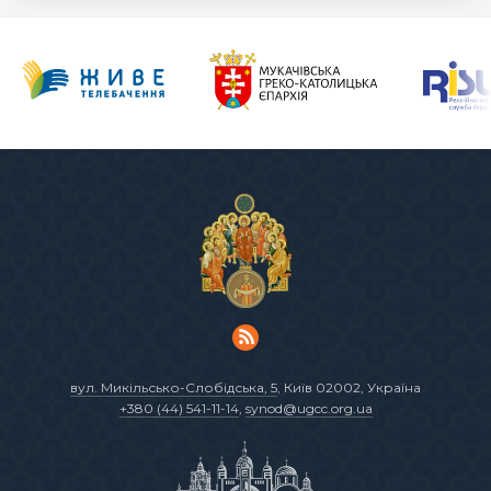
вул. Микільсько-Слобідська, 5
, Київ 02002, Україна
+380 (44) 541-11-14
,
synod@ugcc.org.ua