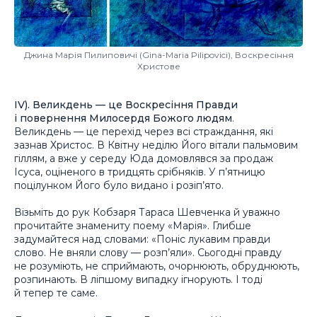
Джина Марія Пилиповичі (Gina-Maria Pilipovici), Воскресіння
Христове
ІV). Великдень — це Воскресіння Правди
і повернення Милосердя Божого людям
.
Великдень — це перехід через всі страждання, які
зазнав Христос. В Квітну неділю Його вітали пальмовим
гіллям, а вже у середу Юда домовлявся за продаж
Ісуса, оціненого в тридцять срібняків. У п’ятницю
поцілунком Його було видано і розіп’ято.
Візьміть до рук Кобзаря Тараса Шевченка й уважно
прочитайте знамениту поему «Марія». Глибше
задумайтеся над словами: «Поніс лукавим правди
слово. Не вняли слову — розп’яли». Сьогодні правду
не розуміють, не сприймають, очорнюють, обруднюють,
розпинають. В ліпшому випадку ігнорують. І тоді
й тепер те саме.