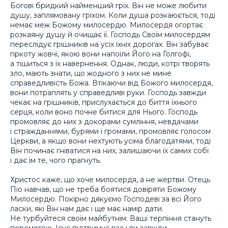
Богові бридкий найменший гріх. Він не може любити
душу, заплямовану гріхом. Коли душа розкаюється, тоді
немає меж Божому милосердю. Милосердя огортає
розкаяну душу й очищає її. Господь Своїм милосердям
переслідує грішників на усіх їхніх дорогах. Він забуває
гіркоту жовчі, якою вони напоїли Його на Голгофі,
а тішиться з їх навернення. Однак, люди, котрі творять
зло, мають знати, що жодного з них не мине
справедливість Божа. Втікаючи від Божого милосердя,
вони потраплять у справедливі руки. Господь завжди
чекає на грішників, прислухається до биття їхнього
серця, коли воно почне битися для Нього. Господь
промовляє до них з докорами сумління, невдачами
і стражданнями, бурями і громами, промовляє голосом
Церкви, а якщо вони нехтують усіма благодатями, тоді
Він починає гніватися на них, залишаючи їх самих собі
і дає їм те, чого прагнуть.
Христос каже, що хоче милосердя, а не жертви. Отець
Піо навчав, що не треба боятися довіряти Божому
Милосердю. Покірно дякуємо Господеві за всі Його
ласки, які Він нам дає і ще має намір дати.
Не турбуйтеся своїм майбутнім. Ваші терпіння стануть