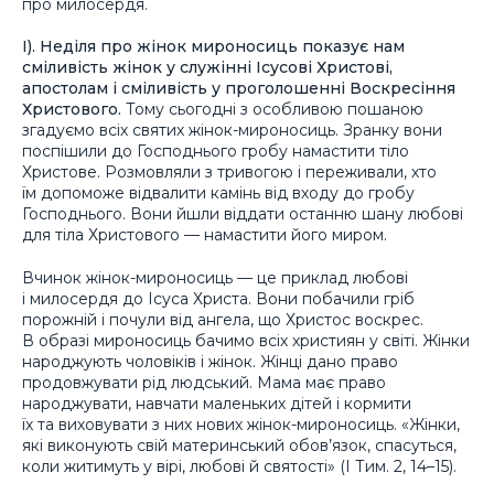
про милосердя.
І). Неділя про жінок мироносиць показує нам
сміливість жінок у служінні Ісусові Христові,
апостолам і сміливість у проголошенні Воскресіння
Христового.
Тому сьогодні з особливою пошаною
згадуємо всіх святих жінок-мироносиць. Зранку вони
поспішили до Господнього гробу намастити тіло
Христове. Розмовляли з тривогою і переживали, хто
їм допоможе відвалити камінь від входу до гробу
Господнього. Вони йшли віддати останню шану любові
для тіла Христового — намастити його миром.
Вчинок жінок-мироносиць — це приклад любові
і милосердя до Ісуса Христа. Вони побачили гріб
порожній і почули від ангела, що Христос воскрес.
В образі мироносиць бачимо всіх християн у світі. Жінки
народжують чоловіків і жінок. Жінці дано право
продовжувати рід людський. Мама має право
народжувати, навчати маленьких дітей і кормити
їх та виховувати з них нових жінок-мироносиць. «Жінки,
які виконують свій материнський обов’язок, спасуться,
коли житимуть у вірі, любові й святості» (І Тим. 2, 14–15).