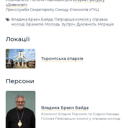
«Дивенсвіт»
Пресслужба Секретаріату Синоду Єпископів УГКЦ
Владика Браєн Байда
,
Патріарша комісія у справах
молоді
,
Бразилія
,
Молодь
,
Зустріч
,
Духовність
,
Міграція
Локації
Торонтська єпархія
Персони
Владика Браєн Байда
Єпископ Єпархії Торонто та Східної Канади,
Голова Патріаршої комісії у справах молоді