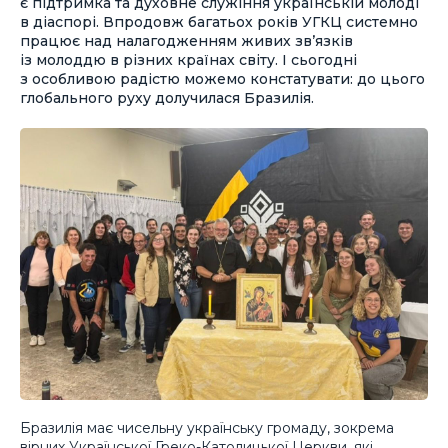
є підтримка та духовне служіння українській молоді
в діаспорі. Впродовж багатьох років УГКЦ системно
працює над налагодженням живих зв’язків
із молоддю в різних країнах світу. І сьогодні
з особливою радістю можемо констатувати: до цього
глобального руху долучилася Бразилія.
Бразилія має чисельну українську громаду, зокрема
вірних Української Греко-Католицької Церкви, які