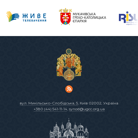
вул. Микільсько-Слобідська, 5
, Київ 02002, Україна
+380 (44) 541-11-14
,
synod@ugcc.org.ua