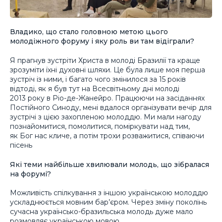
Владико, що стало головною метою цього
молодіжного форуму і яку роль ви там відіграли?
Я прагнув зустріти Христа в молоді Бразилії та краще
зрозуміти їхні духовні шляхи. Це була лише моя перша
зустріч із ними, і багато чого змінилося за 15 років
відтоді, як я був тут на Всесвітньому дні молоді
2013 року в Ріо-де-Жанейро. Працюючи на засіданнях
Постійного Синоду, мені вдалося організувати вечір для
зустрічі з цією захопленою молоддю. Ми мали нагоду
познайомитися, помолитися, поміркувати над тим,
як Бог нас кличе, а потім трохи розважитися, співаючи
пісень
Які теми найбільше хвилювали молодь, що зібралася
на форумі?
Можливість спілкування з іншою українською молоддю
ускладнюється мовним бар’єром. Через зміну поколінь
сучасна українсько-бразильська молодь дуже мало
розмовляє українською мовою.