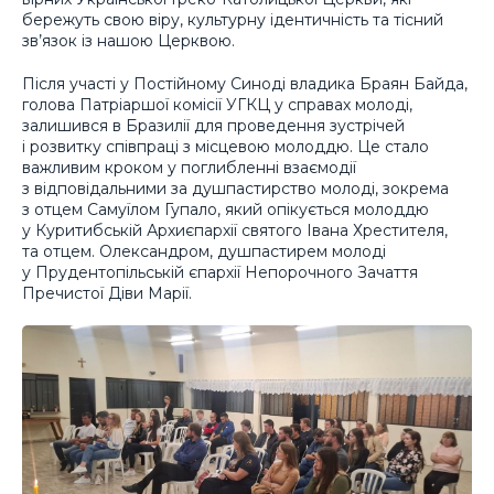
бережуть свою віру, культурну ідентичність та тісний
зв’язок із нашою Церквою.
Після участі у Постійному Синоді владика Браян Байда,
голова Патріаршої комісії УГКЦ у справах молоді,
залишився в Бразилії для проведення зустрічей
і розвитку співпраці з місцевою молоддю. Це стало
важливим кроком у поглибленні взаємодії
з відповідальними за душпастирство молоді, зокрема
з отцем Самуїлом Гупало, який опікується молоддю
у Куритибській Архиєпархії святого Івана Хрестителя,
та отцем. Олександром, душпастирем молоді
у Прудентопільській єпархії Непорочного Зачаття
Пречистої Діви Марії.