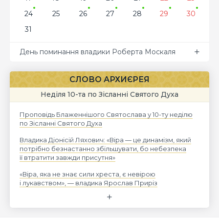
24
25
26
27
28
29
30
31
День поминання владики Роберта Москаля
СЛОВО АРХИЄРЕЯ
Неділя 10-та по Зісланні Святого Духа
Проповідь Блаженнішого Святослава у 10-ту неділю
по Зісланні Святого Духа
Владика Діонісій Ляхович: «Віра — це динамізм, який
потрібно безнастанно збільшувати, бо небезпека
її втратити завжди присутня»
«Віра, яка не знає сили хреста, є невірою
і лукавством», — владика Ярослав Приріз