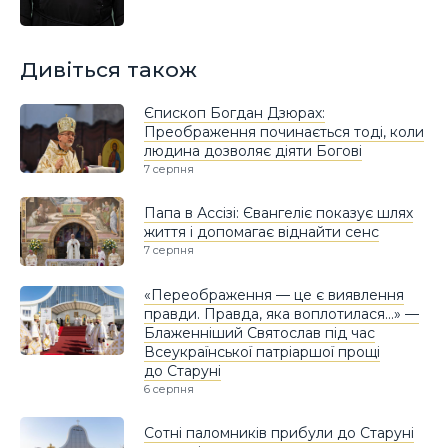
Дивіться також
Єпископ Богдан Дзюрах:
Преображення починається тоді, коли
людина дозволяє діяти Богові
7 серпня
Папа в Ассізі: Євангеліє показує шлях
життя і допомагає віднайти сенс
7 серпня
«Переображення — це є виявлення
правди. Правда, яка воплотилася…» —
Блаженніший Святослав під час
Всеукраїнської патріаршої прощі
до Старуні
6 серпня
Сотні паломників прибули до Старуні