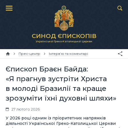
СИНОД ЄПИСКОПІВ
Української Греко-Католицької Церкви
Прес-центр
Інтерв’ю та коментарі
Єпископ Браєн Байда:
«Я прагнув зустріти Христа
в молоді Бразилії та краще
зрозуміти їхні духовні шляхи»
27 лютого 2026
У 2026 році одним із пріоритетних напрямків
діяльності Української Греко-Католицької Церкви