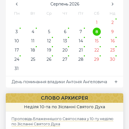
Серпень
2026
Пн
Вт
Ср
Чт
Пт
Сб
Нд
1
2
3
4
5
6
7
8
9
10
11
12
13
14
15
16
17
18
19
20
21
22
23
24
25
26
27
28
29
30
31
День поминання владики Антонія Ангеловича
СЛОВО АРХИЄРЕЯ
Неділя 10-та по Зісланні Святого Духа
Проповідь Блаженнішого Святослава у 10-ту неділю
по Зісланні Святого Духа