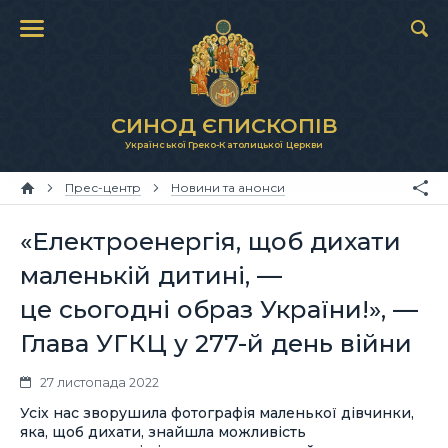
СИНОД ЄПИСКОПІВ
Української Греко-Католицької Церкви
Прес-центр
Новини та анонси
«Електроенергія, щоб дихати
маленькій дитині, —
це сьогодні образ України!», —
Глава УГКЦ у 277-й день війни
27 листопада 2022
Усіх нас зворушила фотографія маленької дівчинки,
яка, щоб дихати, знайшла можливість