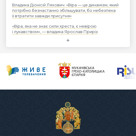
Владика Діонісій Ляхович: «Віра — це динамізм, який
потрібно безнастанно збільшувати, бо небезпека
її втратити завжди присутня»
«Віра, яка не знає сили хреста, є невірою
і лукавством», — владика Ярослав Приріз