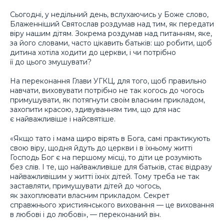
Сьогодні, у недільний день, вслухаючись у Боже слово,
Блаженніший Святослав роздумав над тим, як передати
віру нашим дітям. Зокрема роздумав над питанням, яке,
за його словами, часто цікавить батьків: що робити, щоб
дитина хотіла ходити до церкви, і чи потрібно
її до цього змушувати?
На переконання Глави УГКЦ, для того, щоб правильно
навчати, виховувати потрібно не так когось до чогось
примушувати, як потягнути своїм власним прикладом,
захопити красою, здивуванням тим, що для нас
є найважливіше і найсвятіше.
«Якщо тато і мама щиро вірять в Бога, самі практикують
свою віру, щодня йдуть до церкви і в їхньому житті
Господь Бог є на першому місці, то діти це розуміють
без слів. І те, що найважливіше для батьків, стає відразу
найважливішим у житті їхніх дітей. Тому треба не так
заставляти, примушувати дітей до чогось,
як захоплювати власним прикладом. Секрет
справжнього християнського виховання — це виховання
в любові і до любові», — переконаний він.