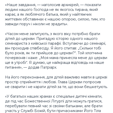
«Наше завдання, — наголосив архиєрей, — показати
людині нашого Господа не як якогось тирана, який
карає, а як люблячого батька, який у найтяжчих
життєвих обставинах є нашою опорою, силою, тим, хто
завжди поруч і ніколи не зрадить».
«Часом мене запитують, з якого віку потрібно брати
дітей до церкви. Пригадую історію одного нашого
семінариста з київської парафії. Вступаючи до семінарії,
він проходив співбесіду. Я його спитав: „Скільки тобі
було років, як ти прийшов до церкви?“. Той хлопчина
почервонів і каже: „Моя мама принесла мене до церкви
ще в утробі“. Я думаю, це найкраща відповідь на наше
питання», — додав Патріарх.
На його переконання, для дітей важливо мавти в церкві
простір сприйняття і любові. Глава Церкви попросив
не сварити і не карати дітей за те, що вони бешкетують.
«У багатьох наших храмах є спеціальні дитячі кімнати,
де під час Божественної Літургії діти можуть гратися,
перебувати певний час зі своїми батьками, але брати
участь у Службі Божій, бути причасниками Його Тіла