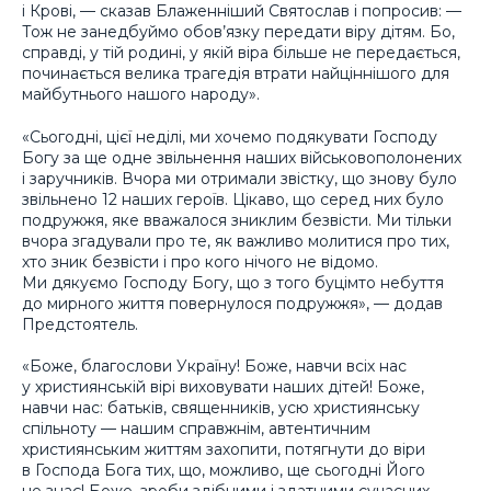
і Крові, — сказав Блаженніший Святослав і попросив: —
Тож не занедбуймо обов’язку передати віру дітям. Бо,
справді, у тій родині, у якій віра більше не передається,
починається велика трагедія втрати найціннішого для
майбутнього нашого народу».
«Сьогодні, цієї неділі, ми хочемо подякувати Господу
Богу за ще одне звільнення наших військовополонених
і заручників. Вчора ми отримали звістку, що знову було
звільнено 12 наших героїв. Цікаво, що серед них було
подружжя, яке вважалося зниклим безвісти. Ми тільки
вчора згадували про те, як важливо молитися про тих,
хто зник безвісти і про кого нічого не відомо.
Ми дякуємо Господу Богу, що з того буцімто небуття
до мирного життя повернулося подружжя», — додав
Предстоятель.
«Боже, благослови Україну! Боже, навчи всіх нас
у християнській вірі виховувати наших дітей! Боже,
навчи нас: батьків, священників, усю християнську
спільноту — нашим справжнім, автентичним
християнським життям захопити, потягнути до віри
в Господа Бога тих, що, можливо, ще сьогодні Його