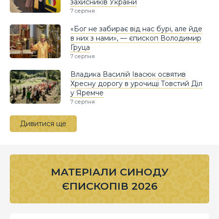
захисників України
7 серпня
«Бог не забирає від нас бурі, але йде
в них з нами», — єпископ Володимир
Груца
7 серпня
Владика Василій Івасюк освятив
Хресну дорогу в урочищі Товстий Діл
у Яремче
7 серпня
Дивитися ще
МАТЕРІАЛИ СИНОДУ
ЄПИСКОПІВ 2026