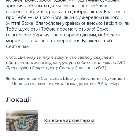
не знає! Боже, зроби здібними і здатними сучасних
християн об’явити цьому світові Твоє любляче,
спасенне обличчя, розказати добру звістку Євангелія
про Тебе — нашого Бога, який є джерелом нашого
життя! Боже, благослови українське військо і всіх тих, які
Тебе шукають і Тобою перемагають зло! Боже,
благослови Україну Твоїм справедливим, небесним
миром!», — сказав на завершення Блаженніший
Святослав.
Фото: Дитина у зв’язку із відсутністю світла у результаті
обстрілів критичної інфраструктури робить інгаляцію на АЗС.
Пресслужба Секретаріату Синоду Єпископів УГКЦ
Блаженніший Святослав Шевчук
,
Звернення
,
Духовність
,
Церква і суспільство
,
Українська держава
,
Війна
,
Мир
Локації
Київська архиєпархія