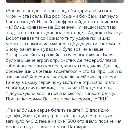
«Знову впродовж останньої доби здригалися наші
мирні міста і села. Під російськими бомбами загинуло
багато людей. На всій лінії фронту йдуть інтенсивні бої,
найбільш криваві — на Донеччині. У наших молитвах
щодня є такі наші донецькі фортеці, як Авдіївка і Бахмут.
Ворог завдав також різного типу ударів по наших
містах, які намагалися мирно відбудовувати своє життя.
Знову ракетними ударами було зранене наше
Запоріжжя. Кілька разів його було обстріляно. Вночі
було знищене агропідприємство, де перероблялася
і зберігалася сільськогосподарська продукція. Далі під
російськими ракетами здригалося місто Дніпро. Щойно
звільнений Херсон зазнає ударів російської артилерії.
І знову в цьому героїчному місті, яке отримало ковток
свободи, гинуть люди», — зазначив Предстоятель,
підсумовуючи воєнні новини сьогоднішнього ранку.
Про це інформує
Департамент інформації УГКЦ
.
«Та найбільше серце болить за дітей. Відповідно
до офіційних даних української влади, в Україні уже
загинуло 440 дітей, а майже 1300 отримало поранення
різного типу», — констатував Патріарх.