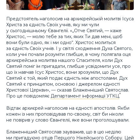
Предстоятель наголосив на архиєрейській молитві Ісуса
Христа за єдність Своїх учнів, яку ми чули
у сьогоднішньому Євангелії. «„Отче Святий, — каже
Христос, — молю тебе за тих, яких Ти дав мені, щоб
вони були одно, як і ми одно“. Христос молиться
за єдність Своїх учнів. І у світлі сходження Духа Святого,
коли учні почали розуміти глибше, в чому полягала оця
архиєрейська молитва нашого Спасителя, коли Дух
Святий поміг їм пригадати, глибше усвідомити усе, про
що їх навчав Ісус Христос, вони зрозуміли, що Дух
Святий є той, який подає єдність між апостолами. Дух
Святий є принципом, основою і джерелом єдності
Христової Церкви», — сказав Блаженніший Святослав.
Про це повідомляє
Департамент інформації УГКЦ
.
Відтак архиєрей наголосив на єдності апостолів. Якби
кожен із них проповідував по-своєму, світ би ніколи
не повірив у слово Євангелії, яке вони проголошували.
Блаженніший Святослав зауважив, що в цю неділю
ми пригадуємо отців Першого Нікейського Собору. Цей