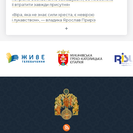
її втратити завжди присутня»
«Віра, яка не знає сили хреста, є невірою
і лукавством», — владика Ярослав Приріз