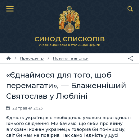
СИНОД ЄПИСКОПІВ
Української Греко-Католицької Церкви
Прес-центр
Новини та анонси
«Єднаймося для того, щоб
перемагати», — Блаженніший
Святослав у Любліні
28 травня 2023
Єдність українців є необхідною умовою вірогідності
їхнього свідчення. Ми бачимо, що якби про війну
в Україні кожен українець говорив би по-іншому,
світ би нам не повірив. Так само і єдність у Дусі