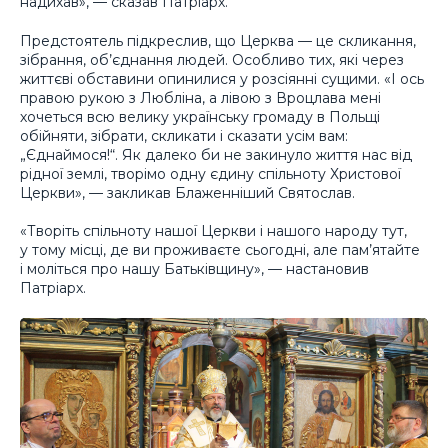
надихав», — сказав Патріарх.
Предстоятель підкреслив, що Церква — це скликання,
зібрання, об’єднання людей. Особливо тих, які через
життєві обставини опинилися у розсіянні сущими. «І ось
правою рукою з Любліна, а лівою з Вроцлава мені
хочеться всю велику українську громаду в Польщі
обійняти, зібрати, скликати і сказати усім вам:
„Єднаймося!“. Як далеко би не закинуло життя нас від
рідної землі, творімо одну єдину спільноту Христової
Церкви», — закликав Блаженніший Святослав.
«Творіть спільноту нашої Церкви і нашого народу тут,
у тому місці, де ви проживаєте сьогодні, але пам’ятайте
і моліться про нашу Батьківщину», — настановив
Патріарх.