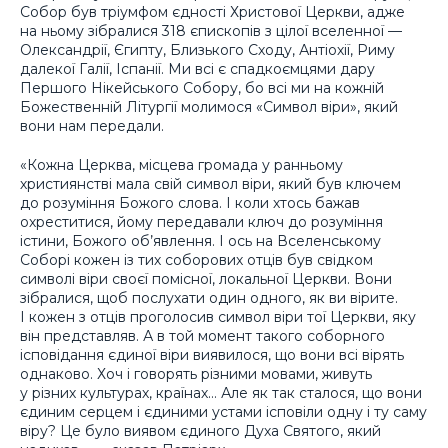
Собор був тріумфом єдності Христової Церкви, адже
на ньому зібралися 318 єпископів з цілої вселенної —
Олександрії, Єгипту, Близького Сходу, Антіохії, Риму
далекої Галії, Іспанії. Ми всі є спадкоємцями дару
Першого Нікейського Собору, бо всі ми на кожній
Божественній Літургії молимося «Символ віри», який
вони нам передали.
«Кожна Церква, місцева громада у ранньому
християнстві мала свій символ віри, який був ключем
до розуміння Божого слова. І коли хтось бажав
охреститися, йому передавали ключ до розуміння
істини, Божого об’явлення. І ось на Вселенському
Соборі кожен із тих соборових отців був свідком
символі віри своєї помісної, локальної Церкви. Вони
зібралися, щоб послухати один одного, як ви вірите.
І кожен з отців проголосив символ віри тої Церкви, яку
він представляв. А в той момент такого соборного
ісповідання єдиної віри виявилося, що вони всі вірять
однаково. Хоч і говорять різними мовами, живуть
у різних культурах, країнах… Але як так сталося, що вони
єдиним серцем і єдиними устами ісповіли одну і ту саму
віру? Це було виявом єдиного Духа Святого, який