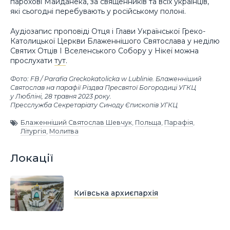
парохові Майданека, за священників та всіх українців,
які сьогодні перебувають у російському полоні.
Аудіозапис проповіді Отця і Глави Української Греко-
Католицької Церкви Блаженнішого Святослава у неділю
Святих Отців І Вселенського Собору у Нікеї можна
прослухати
тут
.
Фото: FB / Parafia Greckokatolicka w Lublinie. Блаженніший
Святослав на парафії Різдва Пресвятої Богородиці УГКЦ
у Любліні, 28 травня 2023 року.
Пресслужба Секретаріату Синоду Єпископів УГКЦ
Блаженніший Святослав Шевчук
,
Польща
,
Парафія
,
Літургія
,
Молитва
Локації
Київська архиєпархія