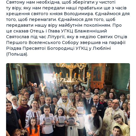
Святому нам необхідна, щоб зберігати у чистоті
ту віру, яку нам передали наші прабатьки ще з часів
хрещення святого князя Володимира. Єднаймося для
того, щоб перемагати. Єднаймося для того, щоб
передавати нашу віру майбутнім поколінням. Про
це сказав Отець і Глава УГКЦ Блаженніший
Святослав під час Літургії, яку в неділю Святих Отців
Першого Вселенського Собору звершив на парафії
Різдва Пресвятої Богородиці УГКЦ у Любліні
(Польща).