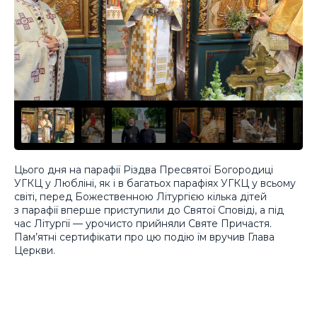
Цього дня на парафії Різдва Пресвятої Богородиці
УГКЦ у Любліні, як і в багатьох парафіях УГКЦ у всьому
світі, перед Божественною Літургією кілька дітей
з парафії вперше приступили до Святої Сповіді, а під
час Літургії — урочисто прийняли Святе Причастя.
Пам’ятні сертифікати про цю подію їм вручив Глава
Церкви.