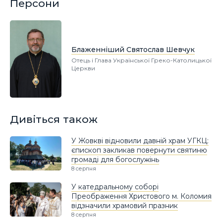
Персони
Блаженніший Святослав Шевчук
Отець і Глава Української Греко-Католицької
Церкви
Дивіться також
У Жовкві відновили давній храм УГКЦ:
єпископ закликав повернути святиню
громаді для богослужінь
8 серпня
У катедральному соборі
Преображення Христового м. Коломия
відзначили храмовий празник
8 серпня