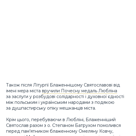
Також після Літургії Блаженнішому Святославові від
імені мера міста
вручили Почесну медаль Любліна
за заслуги у розбудові солідарності і духовної єдності
між польським і українським народами з подякою
за душпастирську опіку мешканців міста.
Крім цього, перебуваючи в Любліні, Блаженніший
Святослав разом з о. Степаном Батрухом помолився
перед пам’ятником блаженному Омеляну Ковчу,