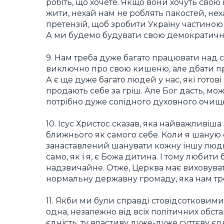
робіть, що хочете. Якщо вони хочуть сво
жити, нехай нам не роблять пакостей, нех
претензій, щоб зробити Україну частиною 
А ми будемо будувати свою демократичн
9. Нам треба дуже багато працювати над 
виключно про свою кишеню, але дбати про
А є ще дуже багато людей у нас, які готові
продають себе за гріш. Але Бог дасть, м
потрібно дуже солідного духовного очищ
10. Ісус Христос сказав, яка найважливіш
ближнього як самого себе. Коли я шаную с
занаставлений шанувати кожну іншу людину
само, як і я, є Божа дитина. І тому любит
надзвичайне. Отже, Церква має виховува
нормальну державну громаду, яка нам тр
11. Якби ми були справді стовідсотковим
одна, незалежно від всіх політичних обст
єдність, ту властиву дуже-дуже суттєву єд