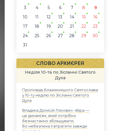
3
4
5
6
7
8
9
10
11
12
13
14
15
16
17
18
19
20
21
22
23
24
25
26
27
28
29
30
31
СЛОВО АРХИЄРЕЯ
Неділя 10-та по Зісланні Святого
Духа
Проповідь Блаженнішого Святослава
у 10-ту неділю по Зісланні Святого
Духа
Владика Діонісій Ляхович: «Віра —
це динамізм, який потрібно
безнастанно збільшувати,
бо небезпека її втратити завжди