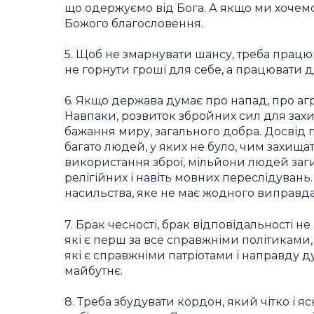
що одержуємо від Бога. А якщо ми хочем
Божого благословення.
5. Щоб не змарнувати шансу, треба працюва
не горнути гроші для себе, а працювати д
6. Якщо держава думає про напад, про агр
Навпаки, розвиток збройних сил для захи
бажання миру, загального добра. Досвід по
багато людей, у яких не було, чим захища
використання зброї, мільйони людей заги
релігійних і навіть мовних переслідувань
насильства, яке не має жодного виправд
7. Брак чесності, брак відповідальності н
які є перш за все справжніми політиками
які є справжніми патріотами і направду д
майбутнє.
8. Треба збудувати кордон, який чітко і яс