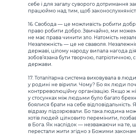
себе і для загалу суворого дотримання з
працюймо над тим, щоб законослухняніст
16. Свобода — це можливість робити добро
право робити добро. Звичайно, ми може
не має права чинити зло. Натомість незал
Незалежність — це не сваволя. Незалежніс
державі, цілому народу випала нагода дія
зобов’язана бути творчою, патріотичною
держави.
17. Тоталітарна система виховувала в люд
у родині не вірили. Чому? Бо як люди по
контрреволюційну організацію. Якщо ж ніх
у стосунках між людьми було багато брехн
боялися брати на себе відповідальність. Я
відразу підозрювали. Бо така людина мо
хотів людей цілковито перемінити, позб
в Бога. Як наслідок — незважаючи на те, 
перестали жити згідно з Божими законами