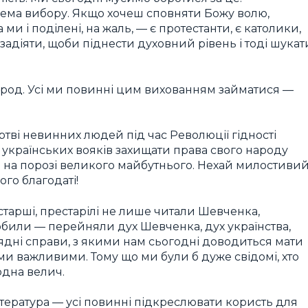
т нема вибору. Якщо хочеш сповняти Божу волю,
ми і поділені, на жаль, — є протестанти, є католики,
 задіяти, щоби піднести духовний рівень і тоді шукат
арод. Усі ми повинні цим вихованням займатися —
ртві невинних людей під час Революції гідності
і українських вояків захищати права свого народу
мо на порозі великого майбутнього. Нехай милостиви
го благодаті!
, старші, престарілі не лише читали Шевченка,
робили — перейняли дух Шевченка, дух українства,
рядні справи, з якими нам сьогодні доводиться мати
ми важливими. Тому що ми були б дуже свідомі, хто
 одна велич.
література — усі повинні підкреслювати користь для