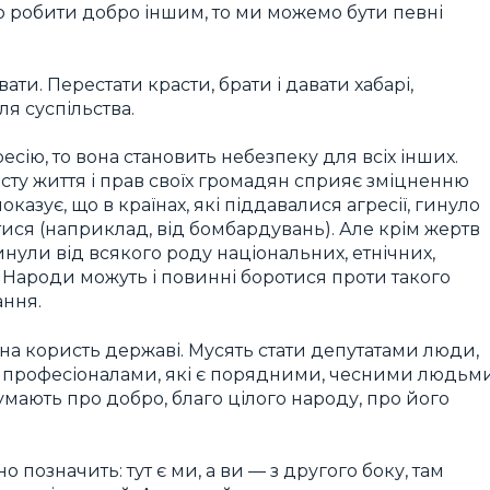
о робити добро іншим, то ми можемо бути певні
ти. Перестати красти, брати і давати хабарі,
ля суспільства.
есію, то вона становить небезпеку для всіх інших.
сту життя і прав своїх громадян сприяє зміцненню
казує, що в країнах, які піддавалися агресії, гинуло
тися (наприклад, від бомбардувань). Але крім жертв
нули від всякого роду національних, етнічних,
. Народи можуть і повинні боротися проти такого
ання.
е на користь державі. Мусять стати депутатами люди,
, професіоналами, які є порядними, чесними людьми
умають про добро, благо цілого народу, про його
но позначить: тут є ми, а ви — з другого боку, там