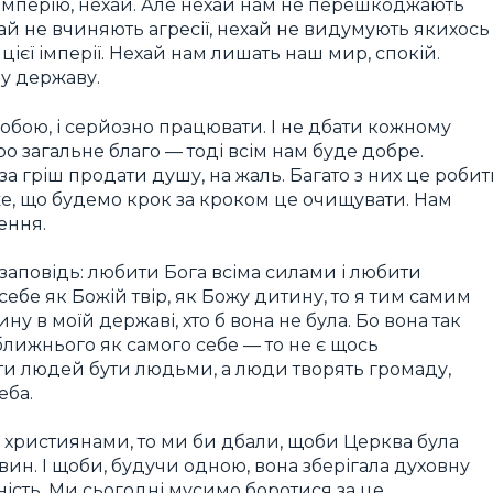
ю імперію, нехай. Але нехай нам не перешкоджають
ай не вчиняють агресії, нехай не видумують якихось
цієї імперії. Нехай нам лишать наш мир, спокій.
у державу.
собою, і серйозно працювати. І не дбати кожному
 загальне благо — тоді всім нам буде добре.
 за гріш продати душу, на жаль. Багато з них це робит
оже, що будемо крок за кроком це очищувати. Нам
ення.
а заповідь: любити Бога всіма силами і любити
ебе як Божій твір, як Божу дитину, то я тим самим
 в моїй державі, хто б вона не була. Бо вона так
и ближнього як самого себе — то не є щось
ти людей бути людьми, а люди творять громаду,
еба.
и християнами, то ми би дбали, щоби Церква була
авин. І щоби, будучи одною, вона зберігала духовну
ність. Ми сьогодні мусимо боротися за це.