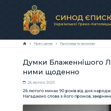
СИНОД ЄПИСК
Української Греко-Католиць
Прес-центр
Проповіді та промови
Думки Блаженнішого Л
ними щоденно
26 лютого 2023
26 лютого минає 90 років від дня народ
Нагадаємо слова з його промов, звернень 