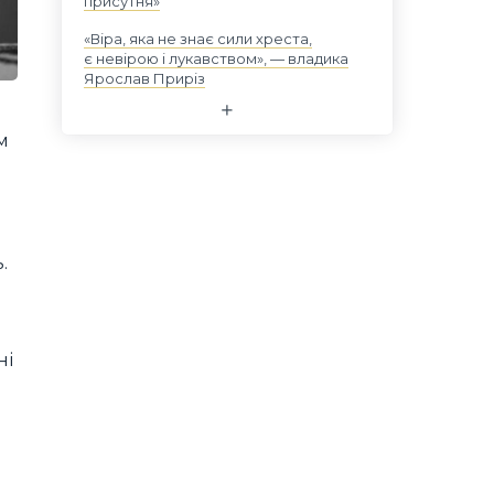
присутня»
«Віра, яка не знає сили хреста,
є невірою і лукавством», — владика
Ярослав Приріз
м
.
ні