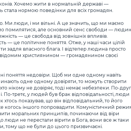
аконів. Хочемо жити в нормальній державі —
ь стала нормою поведінки для всіх громадян.
. Ми люди, і ми вільні. А це значить, що ми маємо
мо помилятися, але основний сенс свободи — люди
ежність — це свобода від зовнішніх впливів.
ть — це політичне поняття. Отже, у наші часи цілій
ти задля власного блага. І відтепер людина просто
, свідомим християнином — громадянином своєї
ині поняття недовіри. Щоб ми одне одному навіть
чинають одне одному довіряти, то можуть створити
то нікому не довіряє, тоді немає небезпеки. По-друг
і. По-третє, у людей був брак відповідальності, люди
к хтось показував, що він відповідальний, то його
же когось іншого попровадити. Комуністичний режи
авити моральних принципів, починаючи від віри
що люди не перестали вірити в Бога, вони все ж таки
, тому що не були до цього призвичаєні.