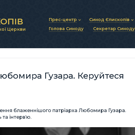
ОПІВ
Прес-центр
Синод Єпископів
Голова Синоду
Секретар Синоду
кої Церкви
Новини та анонси
Статут Синоду Єписко
Інтерв’ю та коментарі
Регламент Синоду Єп
Проповіді та промови
Положення про Голов
Молитовне прикликанн
Синодальні органи
Секретаріат Синоду
Контактна інформація
юбомира Гузара. Керуйтеся
ження блаженнішого патріарха Любомира Гузара.
та інтерв’ю.