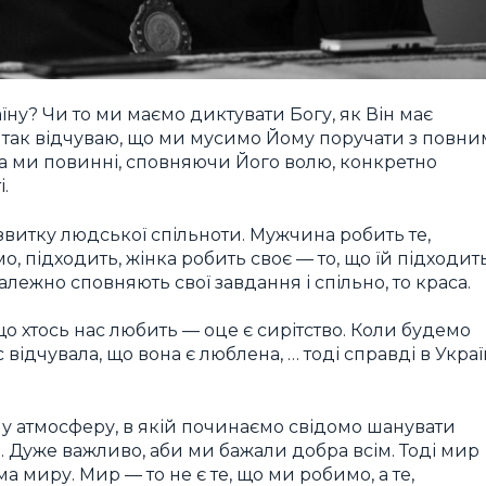
їну? Чи то ми маємо диктувати Богу, як Він має
, так відчуваю, що ми мусимо Йому поручати з повни
, а ми повинні, сповняючи Його волю, конкретно
.
звитку людської спільноти. Мужчина робить те,
, підходить, жінка робить своє — то, що їй підходить
лежно сповняють свої завдання і спільно, то краса.
, що хтось нас любить — оце є сирітство. Коли будемо
ідчувала, що вона є люблена, … тоді справді в Украї
у атмосферу, в якій починаємо свідомо шанувати
о. Дуже важливо, аби ми бажали добра всім. Тоді мир
а миру. Мир — то не є те, що ми робимо, а те,