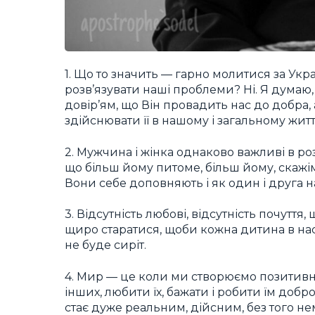
1. Що то значить — гарно молитися за Укра
розв’язувати наші проблеми? Ні. Я думаю
довір’ям, що Він провадить нас до добра
здійснювати її в нашому і загальному житті
2. Мужчина і жінка однаково важливі в ро
що більш йому питоме, більш йому, скажімо
Вони себе доповняють і як один і друга на
3. Відсутність любові, відсутність почуття
щиро старатися, щоби кожна дитина в нас в
не буде сиріт.
4. Мир — це коли ми створюємо позитивн
інших, любити їх, бажати і робити їм добр
стає дуже реальним, дійсним, без того нем