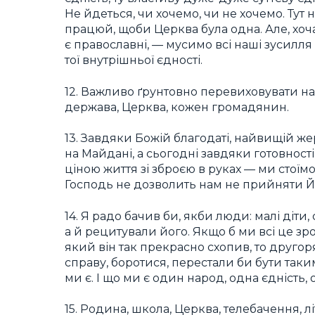
Не йдеться, чи хочемо, чи не хочемо. Ту
працюй, щоби Церква була одна. Але, хоча 
є православні, — мусимо всі наші зусилля
тої внутрішньої єдності.
12. Важливо ґрунтовно перевиховувати н
держава, Церква, кожен громадянин.
13. Завдяки Божій благодаті, найвищій же
на Майдані, а сьогодні завдяки готовност
ціною життя зі зброєю в руках — ми стої
Господь не дозволить нам не прийняти Йо
14. Я радо бачив би, якби люди: малі діти
а й рецитували його. Якщо б ми всі це з
який він так прекрасно схопив, то друго
справу, боротися, перестали би бути таки
ми є. І що ми є один народ, одна єдність,
15. Родина, школа, Церква, телебачення, 