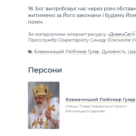
18. Бог випробовує нас через різні обста
житимемо за Його законами і будемо Йом
поміч.
За матеріалами інтернет-ресурсу «
ДивенСвіт
»
Пресслужба Секретаріату Синоду Єпископів 
Блаженніший Любомир Гузар
,
Духовність
,
Цер
Персони
Блаженніший Любомир Гузар
Отець і Глава Української Греко-
Католицької Церкви