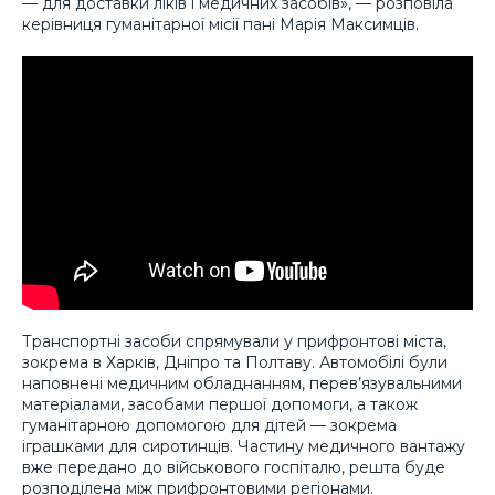
— для доставки ліків і медичних засобів», — розповіла
керівниця гуманітарної місії пані Марія Максимців.
Транспортні засоби спрямували у прифронтові міста,
зокрема в Харків, Дніпро та Полтаву. Автомобілі були
наповнені медичним обладнанням, перев’язувальними
матеріалами, засобами першої допомоги, а також
гуманітарною допомогою для дітей — зокрема
іграшками для сиротинців. Частину медичного вантажу
вже передано до військового госпіталю, решта буде
розподілена між прифронтовими регіонами.