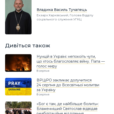
Владика Василь Тучапець
Екзарх Харківський, Голова Відділу
соціального служіння УГКЦ
Дивіться також
Нунцій в Україні: непокоїть чути,
що хтось благословляє війну. Папа —
голос миру
8 серпня
ВРЦіРО закликає долучитися
24 серпня до Всесвітньої молитви
за Україну
8 серпня
«Бог є там, де найбільше болить»:
Блаженніший Святослав відвідав
реабілітаційне відділення