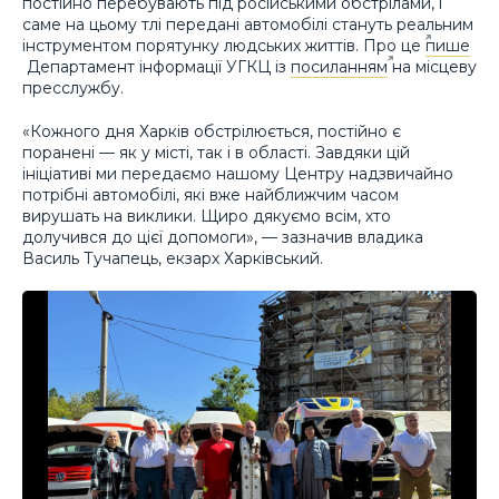
постійно перебувають під російськими обстрілами, і
саме на цьому тлі передані автомобілі стануть реальним
інструментом порятунку людських життів. Про це
пише
Департамент інформації УГКЦ із
посиланням
на місцеву
пресслужбу.
«Кожного дня Харків обстрілюється, постійно є
поранені — як у місті, так і в області. Завдяки цій
ініціативі ми передаємо нашому Центру надзвичайно
потрібні автомобілі, які вже найближчим часом
вирушать на виклики. Щиро дякуємо всім, хто
долучився до цієї допомоги», — зазначив владика
Василь Тучапець, екзарх Харківський.