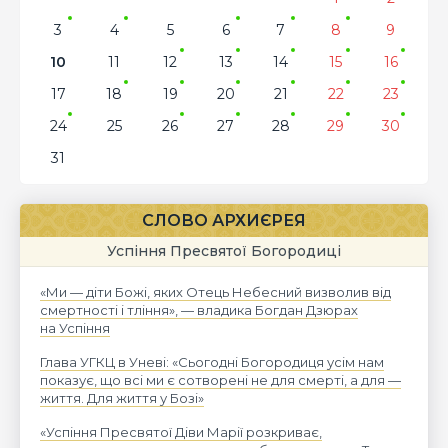
3
4
5
6
7
8
9
10
11
12
13
14
15
16
17
18
19
20
21
22
23
24
25
26
27
28
29
30
31
СЛОВО АРХИЄРЕЯ
Успіння Пресвятої Богородиці
«Ми — діти Божі, яких Отець Небесний визволив від
смертності і тління», — владика Богдан Дзюрах
на Успіння
Глава УГКЦ в Уневі: «Сьогодні Богородиця усім нам
показує, що всі ми є сотворені не для смерті, а для —
життя. Для життя у Бозі»
«Успіння Пресвятої Діви Марії розкриває,