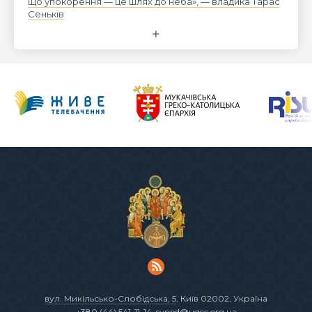
що упокорення — це шлях до неба», — владика Тарас
Сеньків
вул. Микільсько-Слобідська, 5
, Київ 02002, Україна
+380 (44) 541-11-14
,
synod@ugcc.org.ua