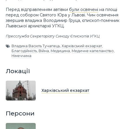
Перед відправленням автівки
були освячені
на площі
перед собором Святого Юра у Львові. Чин освячення
звершив владика Володимир Груца, єпископ-помічник
Львівської архиєпархії УГКЦ.
Пресслужба Секретаріату Синоду Єпископів УГКЦ
Владика Василь Тучапець
,
Харківський екзархат
,
Благодійність
,
Війна
,
Медицина
,
Медичне капеланство
,
Німеччина
Локації
Харківський екзархат
Персони