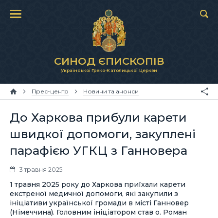
СИНОД ЄПИСКОПІВ
Української Греко-Католицької Церкви
Прес-центр
Новини та анонси
До Харкова прибули карети
швидкої допомоги, закуплені
парафією УГКЦ з Ганновера
3 травня 2025
1 травня 2025 року до Харкова приїхали карети
екстреної медичної допомоги, які закупили з
ініціативи української громади в місті Ганновер
(Німеччина). Головним ініціатором став о. Роман