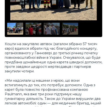
Кошти на закупівлю автівок (загалом зібрано 57 тисяч
євро) вдалося зібрати під час благодійного концерту,
організованого у Ганновері до третьої річниці початку
повномасштабної війни в Україні. Очікувалося, що буде
придбана щонайменше одна карета швидкої допомоги,
проте завдяки щедрості жертводавців і партнерів
закупили чотири.
«Ми надсилали ці машини з мрією, що вони
встигатимуть до тих, хто потребує допомоги. Одна з
карет була повністю профінансована компанією
Paulmann
, яка вже три роки підтримує нашу
гуманітарну діяльність. Також до України вирушили два
легкові автомобілі: один — для медичних бригад, інший