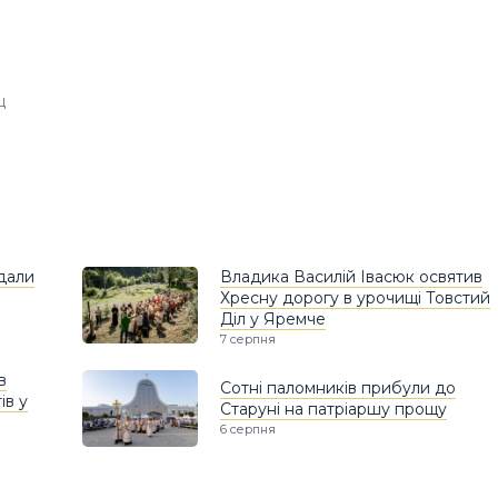
Ц
едали
Владика Василій Івасюк освятив
Хресну дорогу в урочищі Товстий
Діл у Яремче
7 серпня
в
Сотні паломників прибули до
ів у
Старуні на патріаршу прощу
6 серпня