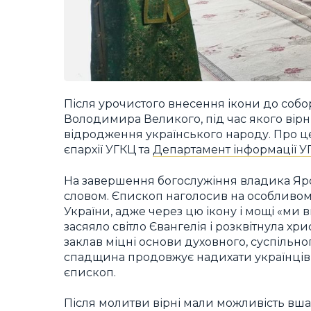
Після урочистого внесення ікони до соб
Володимира Великого, під час якого вірні
відродження українського народу. Про 
єпархії УГКЦ та
Департамент інформації У
На завершення богослужіння владика Я
словом. Єпископ наголосив на особливому 
України, адже через цю ікону і мощі «ми 
засяяло світло Євангелія і розквітнула х
заклав міцні основи духовного, суспільно
спадщина продовжує надихати українців д
єпископ.
Після молитви вірні мали можливість вш