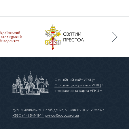
Офіційний сайт УГКЦ
Офіційні документи УГКЦ
Інтерактивна карта УГКЦ
вул. Микільсько-Слобідська, 5
, Київ 02002, Україна
+380 (44) 541-11-14
,
synod@ugcc.org.ua