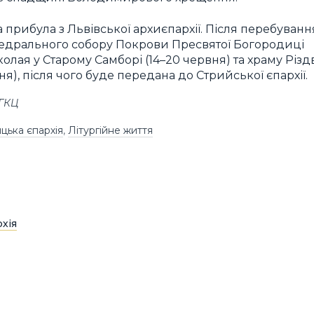
 прибула з Львівської архиєпархії. Після перебуванн
тедрального собору Покрови Пресвятої Богородиці
колая у Старому Самборі (14–20 червня) та храму Різд
я), після чого буде передана до Стрийської єпархії.
УГКЦ
цька єпархія
,
Літургійне життя
хія