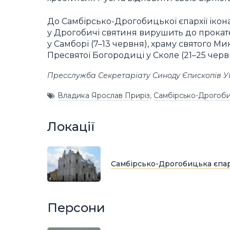
До Самбірсько-Дрогобицької єпархії ікона
у Дрогобичі святиня вирушить до прока
у Самборі (7–13 червня), храму святого Ми
Пресвятої Богородиці у Сколе (21–25 червн
Пресслужба Секретаріату Синоду Єпископів 
Владика Ярослав Приріз
,
Самбірсько-Дрогоби
Локації
Самбірсько-Дрогобицька єпар
Персони