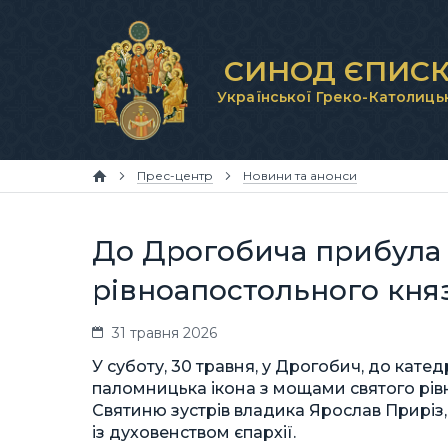
СИНОД ЄПИСК
Української Греко-Католиць
Прес-центр
Новини та анонси
До Дрогобича прибула 
рівноапостольного кн
31 травня 2026
У суботу, 30 травня, у Дрогобич, до кате
паломницька ікона з мощами святого рі
Святиню зустрів владика Ярослав Приріз
із духовенством єпархії.