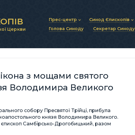
ОПІВ
Прес-центр
Синод Єпископів
Голова Синоду
Секретар Синоду
кої Церкви
Новини та анонси
Статут Синоду Єписко
Інтерв’ю та коментарі
Регламент Синоду Єп
Проповіді та промови
Положення про Голов
Молитовне прикликанн
Синодальні органи
Секретаріат Синоду
Контактна інформація
ікона з мощами святого
язя Володимира Великого
дрального собору Пресвятої Трійці, прибула
вноапостольного князя Володимира Великого.
, єпископ Самбірсько-Дрогобицький, разом