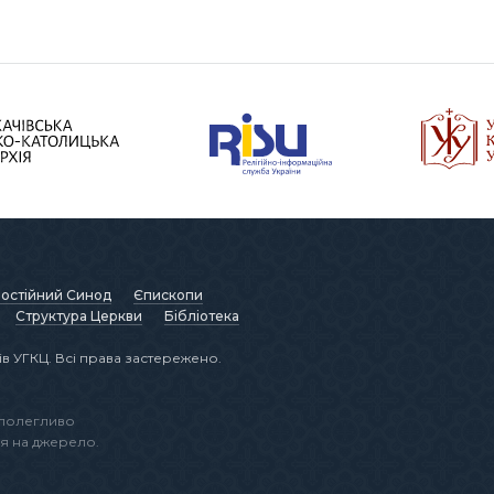
остійний Синод
Єпископи
Структура Церкви
Бібліотека
в УГКЦ. Всі права застережено.
аполегливо
я на джерело.