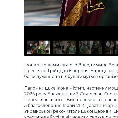
Ікона з мощами святого Володимира Вел
Пресвятої Трійці до 6 червня. Упродовж 
богослужіння та відбуватимуться організо
Паломницька ікона містить частинку мощ
2025 року Блаженніший Святослав, Отець 
Переяславського і Вишневського Правос
З благословення Глави УГКЦ святиня
зді
Української Греко-Католицької Церкви, 
хрестителя Русі та відновити свою вірн