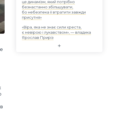
це динамізм, який потрібно
безнастанно збільшувати,
бо небезпека її втратити завжди
присутня»
«Віра, яка не знає сили хреста,
є невірою і лукавством», — владика
Ярослав Приріз
не
х
р
ав