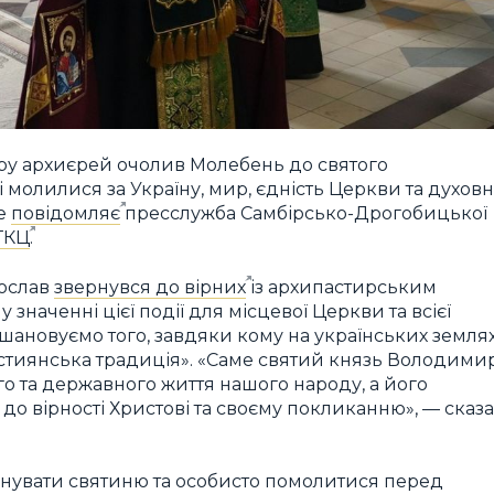
ору архиєрей очолив Молебень до святого
 молилися за Україну, мир, єдність Церкви та духов
це
повідомляє
пресслужба Самбірсько-Дрогобицької
ГКЦ
.
рослав
звернувся до вірних
із архипастирським
значенні цієї події для місцевої Церкви та всієї
вшановуємо того, завдяки кому на українських земля
ристиянська традиція». «Саме святий князь Володими
го та державного життя нашого народу, а його
о вірності Христові та своєму покликанню», — сказ
анувати святиню та особисто помолитися перед