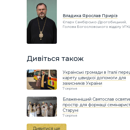
Владика Ярослав Приріз
Єпарх Самбірсько-Дрогобицький,
Голова Богословського відділу УГК
Дивіться також
Українські громади в Італії пер
карету швидкої допомоги для
захисників України
7 серпня
Блаженніший Святослав освяти
простір для формації семінарист
Старуні
7 серпня
Дивитися ще