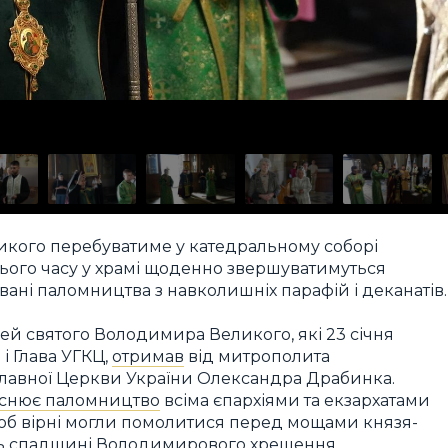
икого перебуватиме у катедральному соборі
цього часу у храмі щоденно звершуватимуться
вані паломництва з навколишніх парафій і деканатів.
ей святого Володимира Великого, які 23 січня
і Глава УГКЦ,
отримав
від митрополита
лавної Церкви України Олександра Драбинка.
йснює паломництво
всіма єпархіями та екзархатами
щоб вірні могли помолитися перед мощами князя-
ість спадщині Володимирового хрещення.