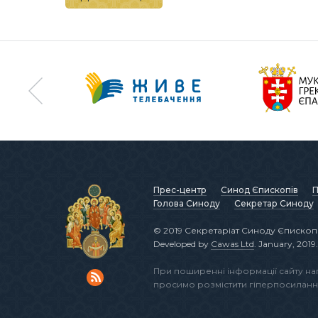
Прес-центр
Синод Єпископів
П
Голова Синоду
Секретар Синоду
© 2019 Секретаріат Синоду Єпископі
Developed by
Cawas Ltd
. January, 2019.
При поширенні інформації сайту н
просимо розмістити гіперпосиланн