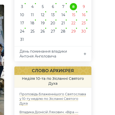
3
4
5
6
7
8
9
10
11
12
13
14
15
16
17
18
19
20
21
22
23
24
25
26
27
28
29
30
31
День поминання владики
Антонія Ангеловича
СЛОВО АРХИЄРЕЯ
Неділя 10-та по Зісланні Святого
Духа
Проповідь Блаженнішого Святослава
у 10-ту неділю по Зісланні Святого
Духа
Владика Діонісій Ляхович: «Віра —