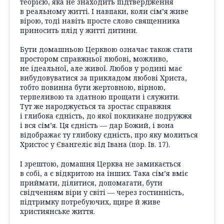
теорією, яка не знаходить підтвердження
в реальному житті. І навпаки, коли сім’я живе
вірою, тоді навіть просте слово священника
приносить плід у житті дитини.
Бути домашньою Церквою означає також стати
простором справжньої любові, можливо,
не ідеальної, але живої. Любов у родині має
вибудовуватися за прикладом любові Христа,
тобто повинна бути жертовною, вірною,
терпеливою та здатною прощати і служити.
Тут же народжується та зростає справжня
і глибока єдність, до якої покликане подружжя
і вся сім’я. Ця єдність — дар Божий, і вона
відображає ту глибоку єдність, про яку молиться
Христос у Євангеліє від Івана (пор. Ів. 17).
І зрештою, домашня Церква не замикається
в собі, а є відкритою на інших. Така сім’я вміє
приймати, ділитися, допомагати, бути
свідченням віри у світі — через гостинність,
підтримку потребуючих, щире й живе
християнське життя.