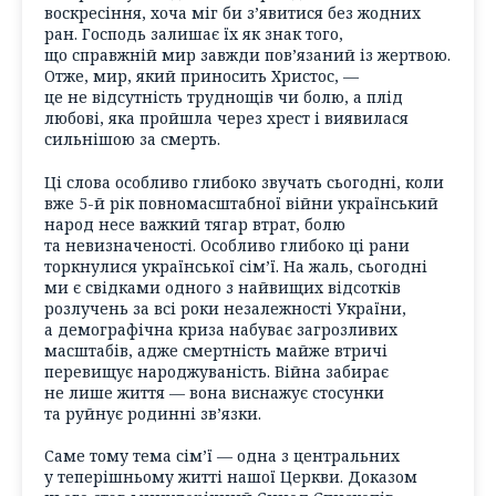
воскресіння, хоча міг би з’явитися без жодних
ран. Господь залишає їх як знак того,
що справжній мир завжди пов’язаний із жертвою.
Отже, мир, який приносить Христос, —
це не відсутність труднощів чи болю, а плід
любові, яка пройшла через хрест і виявилася
сильнішою за смерть.
Ці слова особливо глибоко звучать сьогодні, коли
вже 5-й рік повномасштабної війни український
народ несе важкий тягар втрат, болю
та невизначеності. Особливо глибоко ці рани
торкнулися української сім’ї. На жаль, сьогодні
ми є свідками одного з найвищих відсотків
розлучень за всі роки незалежності України,
а демографічна криза набуває загрозливих
масштабів, адже смертність майже втричі
перевищує народжуваність. Війна забирає
не лише життя — вона виснажує стосунки
та руйнує родинні зв’язки.
Саме тому тема сім’ї — одна з центральних
у теперішньому житті нашої Церкви. Доказом