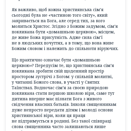
Як важливо, щоб кожна християнська сім’я
сьогодні була не «частиною того світу», який
закривається на Бога, але серед тих, за кого
молиться Христос. Згідно з Божим задумом, сім’я
покликана бути «домашньою церквою», місцем,
де живе Божа присутність. Адже сила сім’ї
не в людських почуттях, а в тому, що вона живе
Божим словом і належить до спільноти віруючих.
Що практично означає бути «домашньою
церквою»? Передусім те, що християнська сім’я
покликана зробити свій щоденний простір
простором зустрічі з Богом: у спільній молитві,
у читанні Божого слова, в участі у Святих
Таїнствах. Водночас сім’я за своєю природою
покликана стати першою школою віри, саме тут
дитина вперше має пізнати Бога з живого
свідчення власних батьків. Інколи священникам
дуже непросто передати дітям і молоді основи
християнської віри, коли ця праця
не підтримується в родині. Без такої співпраці
слова священника часто залишаються лише