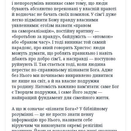
і непорозумінь виникає саме тому, що люди
бувають абсолютно переконані у власній правоті
й водночас не бачать своїх помилок. У сім’ї дуже
легко підмінити Божу правду власними
уявленнями: егоїзм назвати «правом
на самореалізацію», постійну критику —
«боротьбою за правду», байдужість — «втомою»
або «браком часу». І тоді виникає той самий
парадокс, про який говорить Христос: люди
можуть думати, що роблять правильно і навіть
дбають про добро сім’ї, а насправді — поступово
руйнують її. Так стається тоді, коли людина
перестає по-справжньому пізнавати Бога. Адже
без Нього ми починаємо викривлено дивитися
не лише на світ, а й на власне подружжя
та родину. Натомість важливо пам’ятати: саме Бог
є Творцем подружжя, і саме Його задум —
найкращий фундамент для сімейного життя.
А що ж означає «пізнати Бога»? У біблійному
розумінні — це не просто знати певну
інформацію про Нього, називати себе
віруючим чи виконувати окремі релігійні
практики. Йдеться передовсім про живі стосунки