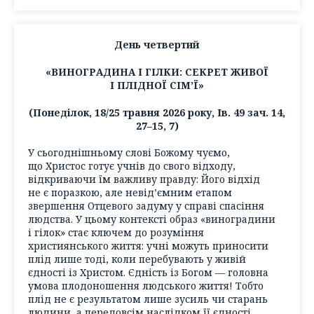
День четвертий
«ВИНОГРАДИНА І ГІЛКИ: СЕКРЕТ ЖИВОЇ
І ПЛІДНОЇ СІМ’Ї»
(Понеділок, 18/25 травня 2026 року, Ів. 49 зач. 14,
27–15, 7)
У сьогоднішньому слові Божому чуємо,
що Христос готує учнів до свого відходу,
відкриваючи їм важливу правду: Його відхід
не є поразкою, але невід’ємним етапом
звершення Отцевого задуму у справі спасіння
людства. У цьому контексті образ «виноградини
і гілок» стає ключем до розуміння
християнського життя: учні можуть приносити
плід лише тоді, коли перебувають у живій
єдності із Христом. Єдність із Богом — головна
умова плодоношення людського життя! Тобто
плід не є результатом лише зусиль чи старань
людини, а передовсім наслідком її єдності