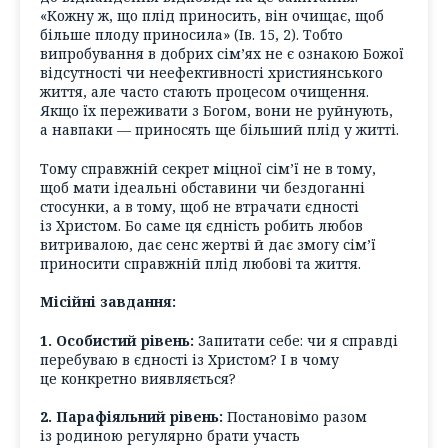
«Кожну ж, що плід приносить, він очищає, щоб
більше плоду приносила» (Ів. 15, 2). Тобто
випробування в добрих сім’ях не є ознакою Божої
відсутності чи неефективності християнського
життя, але часто стають процесом очищення.
Якщо їх переживати з Богом, вони не руйнують,
а навпаки — приносять ще більший плід у житті.
Тому справжній секрет міцної сім’ї не в тому,
щоб мати ідеальні обставини чи бездоганні
стосунки, а в тому, щоб не втрачати єдності
із Христом. Бо саме ця єдність робить любов
витривалою, дає сенс жертві й дає змогу сім’ї
приносити справжній плід любові та життя.
Місійні завдання:
1. Особистий рівень:
Запитати себе: чи я справді
перебуваю в єдності із Христом? І в чому
це конкретно виявляється?
2. Парафіяльний рівень:
Постановімо разом
із родиною регулярно брати участь