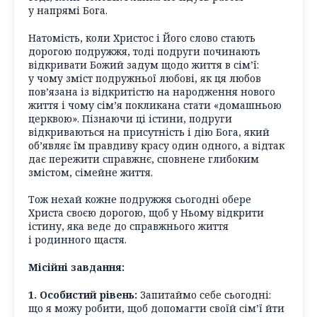
у напрямі Бога.
Натомість, коли Христос і Його слово стають
дорогою подружжя, тоді подруги починають
відкривати Божий задум щодо життя в сім’ї:
у чому зміст подружньої любові, як ця любов
пов’язана із відкритістю на народження нового
життя і чому сім’я покликана стати «домашньою
церквою». Пізнаючи ці істини, подруги
відкриваються на присутність і дію Бога, який
об’являє їм правдиву красу один одного, а відтак
дає пережити справжнє, сповнене глибоким
змістом, сімейне життя.
Тож нехай кожне подружжя сьогодні обере
Христа своєю дорогою, щоб у Ньому відкрити
істину, яка веде до справжнього життя
і родинного щастя.
Місійні завдання:
1. Особистий рівень:
Запитаймо себе сьогодні:
що я можу робити, щоб допомагти своїй сім’ї йти