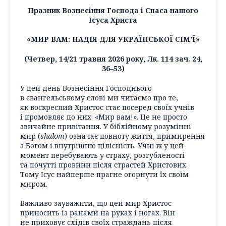
Празник Вознесіння Господа і Спаса нашого
Ісуса Христа
«МИР ВАМ: НАДІЯ ДЛЯ УКРАЇНСЬКОЇ СІМ’Ї»
(Четвер, 14/21 травня 2026 року, Лк. 114 зач. 24,
36–53)
У цей день Вознесіння Господнього
в євангельському слові ми читаємо про те,
як воскреслий Христос стає посеред своїх учнів
і промовляє до них: «Мир вам!». Це не просто
звичайне привітання. У біблійному розумінні
мир (
shalom
) означає повноту життя, примирення
з Богом і внутрішню цілісність. Учні ж у цей
момент перебувають у страху, розгубленості
та почутті провини після страстей Христових.
Тому Ісус найперше прагне огорнути їх своїм
миром.
Важливо зауважити, що цей мир Христос
приносить із ранами на руках і ногах. Він
не приховує слідів своїх страждань після