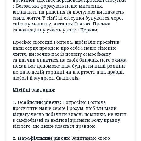
з Богом, які формують наше мислення,
впливають на рішення та поступово визначають
стиль життя. У сім’ї ці стосунки будуються через
спільну молитву, читання Святого Письма
та повноцінну участь у житті Церкви.
Просімо сьогодні Господа, щоби Він просвітив
наші серця правдою про себе і наше сімейне
життя, визволив нас із полону самообману
та навчив дивитися на своїх ближніх Його очима.
Нехай Бог допоможе нам будувати наші родини
не на власній гордині чи впертості, а на правді,
любові й мудрості Євангелія.
Місійні завдання:
1. Особистий рівень:
Попросімо Господа
просвітити наше серце і розум, щоб ми мали
відвагу чесно побачити власні помилки, не жити
в самообмані та вміти відрізняти Божу правду
від того, що лише здається правдою.
2. Парафіяльний рівень:
Запитаймо свого