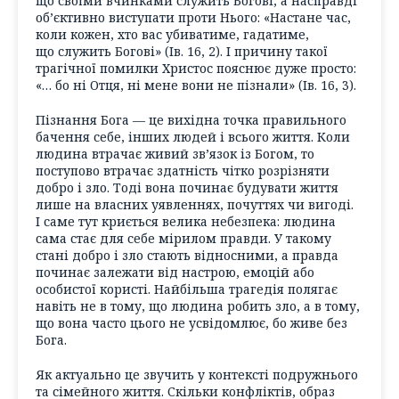
що своїми вчинками служить Богові, а насправді
об’єктивно виступати проти Нього: «Настане час,
коли кожен, хто вас убиватиме, гадатиме,
що служить Богові» (Ів. 16, 2). І причину такої
трагічної помилки Христос пояснює дуже просто:
«… бо ні Отця, ні мене вони не пізнали» (Ів. 16, 3).
Пізнання Бога — це вихідна точка правильного
бачення себе, інших людей і всього життя. Коли
людина втрачає живий зв’язок із Богом, то
поступово втрачає здатність чітко розрізняти
добро і зло. Тоді вона починає будувати життя
лише на власних уявленнях, почуттях чи вигоді.
І саме тут криється велика небезпека: людина
сама стає для себе мірилом правди. У такому
стані добро і зло стають відносними, а правда
починає залежати від настрою, емоцій або
особистої користі. Найбільша трагедія полягає
навіть не в тому, що людина робить зло, а в тому,
що вона часто цього не усвідомлює, бо живе без
Бога.
Як актуально це звучить у контексті подружнього
та сімейного життя. Скільки конфліктів, образ