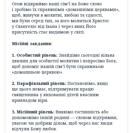
Отож відкриймо наші сім’ї на Боже слово
і зробімо їх справжніми «домашніми церквами»,
щоб, живучи в молитві, любові та єдності,
ми були серед тих, за кого молиться Христос
у Євангеліє від Івана і через яких Його
присутність стає видимою у світі.
Місійні завдання:
1. Особистий рівень:
Знайдімо сьогодні кілька
хвилин для особистої молитви і попросімо Бога,
щоб допоміг нашій сім’ї бути справжньою
«домашньою церквою».
2. Парафіяльний рівень:
Постановімо, якщо
ще цього немає, підтримувати працю
священника у вихованні дітей власним
прикладом віри.
3. Місійний рівень:
Виявімо гостинність або
допоможімо іншій родині — словом підтримки,
увагою чи добрим ділом, щоб через нас люди
відчули Божу любов.