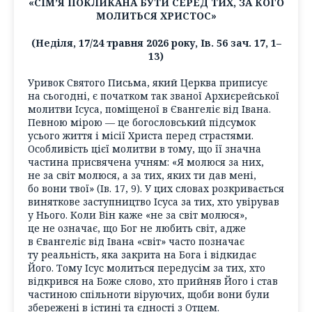
«СІМ’Я ПОКЛИКАНА БУТИ СЕРЕД ТИХ, ЗА КОГО
МОЛИТЬСЯ ХРИСТОС»
(Неділя, 17/24 травня 2026 року, Ів. 56 зач. 17, 1–
13)
Уривок Святого Письма, який Церква приписує
на сьогодні, є початком так званої Архиєрейської
молитви Ісуса, поміщеної в Євангеліє від Івана.
Певною мірою — це богословський підсумок
усього життя і місії Христа перед страстями.
Особливість цієї молитви в тому, що її значна
частина присвячена учням: «Я молюся за них,
не за світ молюся, а за тих, яких ти дав мені,
бо вони твої» (Ів. 17, 9). У цих словах розкривається
виняткове заступництво Ісуса за тих, хто увірував
у Нього. Коли Він каже «не за світ молюся»,
це не означає, що Бог не любить світ, адже
в Євангеліє від Івана «світ» часто позначає
ту реальність, яка закрита на Бога і відкидає
Його. Тому Ісус молиться передусім за тих, хто
відкрився на Боже слово, хто прийняв Його і став
частиною спільноти віруючих, щоби вони були
збережені в істині та єдності з Отцем.