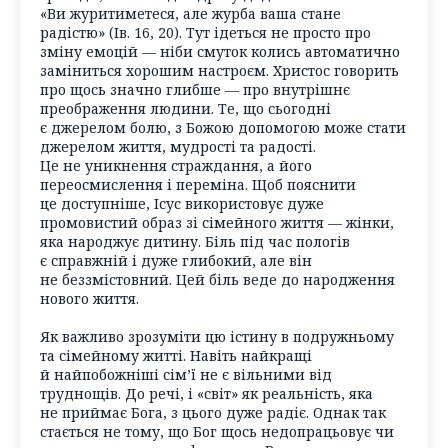
«Ви журитиметеся, але журба ваша стане
радістю» (Ів. 16, 20). Тут ідеться не просто про
зміну емоцій — ніби смуток колись автоматично
заміниться хорошим настроєм. Христос говорить
про щось значно глибше — про внутрішнє
преображення людини. Те, що сьогодні
є джерелом болю, з Божою допомогою може стати
джерелом життя, мудрості та радості.
Це не уникнення страждання, а його
переосмислення і переміна. Щоб пояснити
це доступніше, Ісус використовує дуже
промовистий образ зі сімейного життя — жінки,
яка народжує дитину. Біль під час пологів
є справжній і дуже глибокий, але він
не беззмістовний. Цей біль веде до народження
нового життя.
Як важливо зрозуміти цю істину в подружньому
та сімейному житті. Навіть найкращі
й найпобожніші сім’ї не є вільними від
труднощів. До речі, і «світ» як реальність, яка
не приймає Бога, з цього дуже радіє. Однак так
стається не тому, що Бог щось недопрацьовує чи