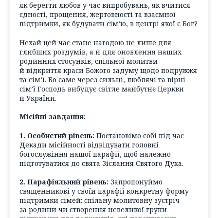
як берегти любов у час випробувань, як вчитися
єдності, прощення, жертовності та взаємної
підтримки, як будувати сім’ю, в центрі якої є Бог?
Нехай цей час стане нагодою не лише для
глибших роздумів, а й для оновлення наших
родинних стосунків, спільної молитви
й відкриття краси Божого задуму щодо подружжя
та сім’ї. Бо саме через сильні, люблячі та вірні
сім’ї Господь вибудує світле майбутнє Церкви
й України.
Місійні завдання:
1. Особистий рівень:
Постановімо собі під час
Декади місійності відвідувати головні
богослужіння нашої парафії, щоб належно
підготуватися до свята Зіслання Святого Духа.
2. Парафіяльний рівень:
Запропонуймо
священникові у своїй парафії конкретну форму
підтримки сімей: спільну молитовну зустріч
за родини чи створення невеликої групи