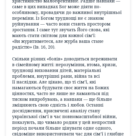
християнство малоефективне. Радше навпаки —
саме в цих випадках Бог може діяти по-
особливому, провадячи до важливої внутрішньої
переміни. Із Богом труднощі не є знаком
руйнування — часто вони стають простором
зростання. І саме тут звучать Його слова, які
мають стати світлом для кожної сім’ї:
«Ви журитиметеся, але журба ваша стане
радістю» (Ів. 16, 20).
Скільки різних «болів» доводиться переживати
в сімейному житті: нерозуміння, втома, кризи,
труднощі виховання дітей, матеріальні
проблеми, внутрішні рани, війна та всі
її наслідки. Але цікаво, що ті сім’ї, які
намагаються будувати своє життя на Божих
цінностях, часто не лише не ламаються під
тиском випробувань, а навпаки — ще більше
зміцнюють свою єдність і любов. Останні
дослідження, присвячені аналізу стану
української сім’ї в час повномасштабної війни,
показують, що чимало родин у цей непростий
період почали більше цінувати одне одного,
свідоміше використовувати час для сім’ї і глибше