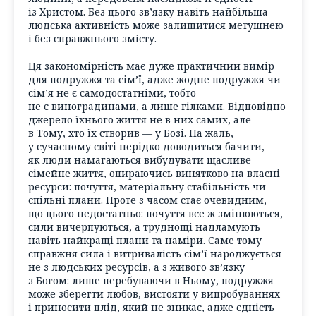
із Христом. Без цього зв’язку навіть найбільша
людська активність може залишитися метушнею
і без справжнього змісту.
Ця закономірність має дуже практичний вимір
для подружжя та сім’ї, адже жодне подружжя чи
сім’я не є самодостатніми, тобто
не є виноградинами, а лише гілками. Відповідно
джерело їхнього життя не в них самих, але
в Тому, хто їх створив — у Бозі. На жаль,
у сучасному світі нерідко доводиться бачити,
як люди намагаються вибудувати щасливе
сімейне життя, опираючись винятково на власні
ресурси: почуття, матеріальну стабільність чи
спільні плани. Проте з часом стає очевидним,
що цього недостатньо: почуття все ж змінюються,
сили вичерпуються, а труднощі надламують
навіть найкращі плани та наміри. Саме тому
справжня сила і витривалість сім’ї народжується
не з людських ресурсів, а з живого зв’язку
з Богом: лише перебуваючи в Ньому, подружжя
може зберегти любов, вистояти у випробуваннях
і приносити плід, який не зникає, адже єдність