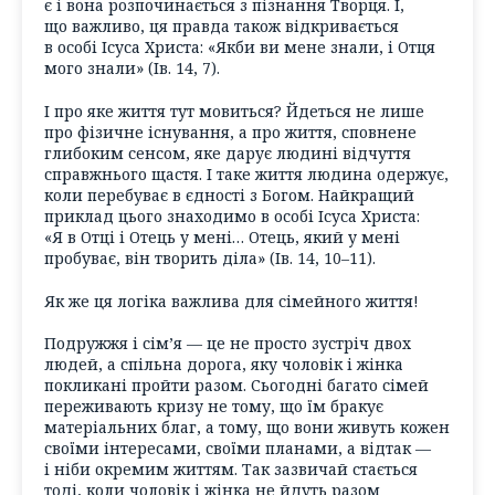
є і вона розпочинається з пізнання Творця. І,
що важливо, ця правда також відкривається
в особі Ісуса Христа: «Якби ви мене знали, і Отця
мого знали» (Ів. 14, 7).
І про яке життя тут мовиться? Йдеться не лише
про фізичне існування, а про життя, сповнене
глибоким сенсом, яке дарує людині відчуття
справжнього щастя. І таке життя людина одержує,
коли перебуває в єдності з Богом. Найкращий
приклад цього знаходимо в особі Ісуса Христа:
«Я в Отці і Отець у мені… Отець, який у мені
пробуває, він творить діла» (Ів. 14, 10–11).
Як же ця логіка важлива для сімейного життя!
Подружжя і сім’я — це не просто зустріч двох
людей, а спільна дорога, яку чоловік і жінка
покликані пройти разом. Сьогодні багато сімей
переживають кризу не тому, що їм бракує
матеріальних благ, а тому, що вони живуть кожен
своїми інтересами, своїми планами, а відтак —
і ніби окремим життям. Так зазвичай стається
тоді, коли чоловік і жінка не йдуть разом