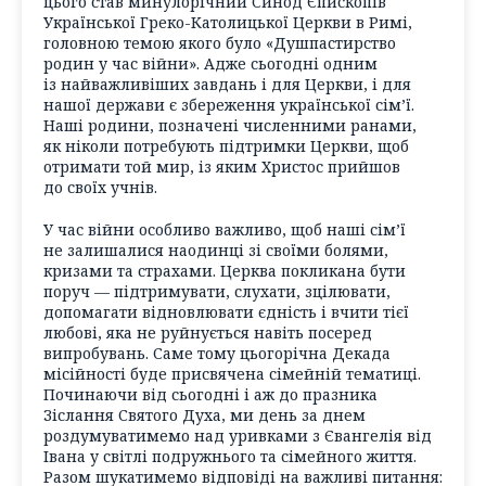
цього став минулорічний Синод Єпископів
Української Греко-Католицької Церкви в Римі,
головною темою якого було «Душпастирство
родин у час війни». Адже сьогодні одним
із найважливіших завдань і для Церкви, і для
нашої держави є збереження української сім’ї.
Наші родини, позначені численними ранами,
як ніколи потребують підтримки Церкви, щоб
отримати той мир, із яким Христос прийшов
до своїх учнів.
У час війни особливо важливо, щоб наші сім’ї
не залишалися наодинці зі своїми болями,
кризами та страхами. Церква покликана бути
поруч — підтримувати, слухати, зцілювати,
допомагати відновлювати єдність і вчити тієї
любові, яка не руйнується навіть посеред
випробувань. Саме тому цьогорічна Декада
місійності буде присвячена сімейній тематиці.
Починаючи від сьогодні і аж до празника
Зіслання Святого Духа, ми день за днем
роздумуватимемо над уривками з Євангелія від
Івана у світлі подружнього та сімейного життя.
Разом шукатимемо відповіді на важливі питання: