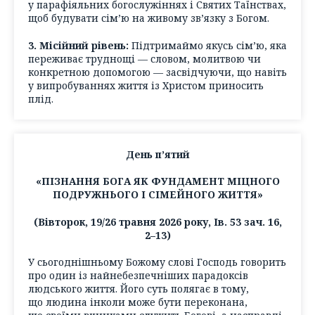
у парафіяльних богослужіннях і Святих Таїнствах,
щоб будувати сім’ю на живому зв’язку з Богом.
3. Місійний рівень:
Підтримаймо якусь сім’ю, яка
переживає труднощі — словом, молитвою чи
конкретною допомогою — засвідчуючи, що навіть
у випробуваннях життя із Христом приносить
плід.
День п’ятий
«ПІЗНАННЯ БОГА ЯК ФУНДАМЕНТ МІЦНОГО
ПОДРУЖНЬОГО І СІМЕЙНОГО ЖИТТЯ»
(Вівторок, 19/26 травня 2026 року, Ів. 53 зач. 16,
2–13)
У сьогоднішньому Божому слові Господь говорить
про один із найнебезпечніших парадоксів
людського життя. Його суть полягає в тому,
що людина інколи може бути переконана,