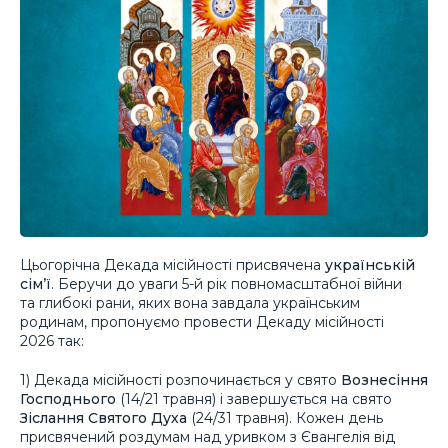
Цьогорічна Декада місійності присвячена
українській
сім’ї
. Беручи до уваги 5-й рік повномасштабної війни
та глибокі рани, яких вона завдала українським
родинам, пропонуємо провести Декаду місійності
2026 так:
1) Декада місійності розпочинається у свято
Вознесіння
Господнього
(14/21 травня) і завершується на свято
Зіслання Святого Духа
(24/31 травня). Кожен день
присвячений роздумам над уривком з Євангелія від