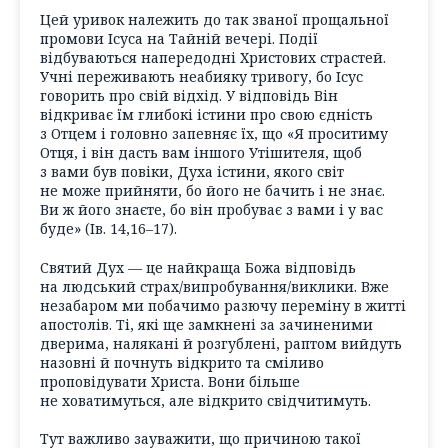
Цей уривок належить до так званої прощальної
промови Ісуса на Тайній вечері. Події
відбуваються напередодні Христових страстей.
Учні переживають неабияку тривогу, бо Ісус
говорить про свій відхід. У відповідь Він
відкриває їм глибокі істини про свою єдність
з Отцем і головно запевняє їх, що «Я проситиму
Отця, і він дасть вам іншого Утішителя, щоб
з вами був повіки, Духа істини, якого світ
не може прийняти, бо його не бачить і не знає.
Ви ж його знаєте, бо він пробуває з вами і у вас
буде» (Ів. 14,16–17).
Святий Дух — це найкраща Божа відповідь
на людський страх/випробування/виклики. Вже
незабаром ми побачимо разючу переміну в житті
апостолів. Ті, які ще замкнені за зачиненими
дверима, налякані й розгублені, раптом вийдуть
назовні й почнуть відкрито та сміливо
проповідувати Христа. Вони більше
не ховатимуться, але відкрито свідчитимуть.
Тут важливо зауважити, що причиною такої