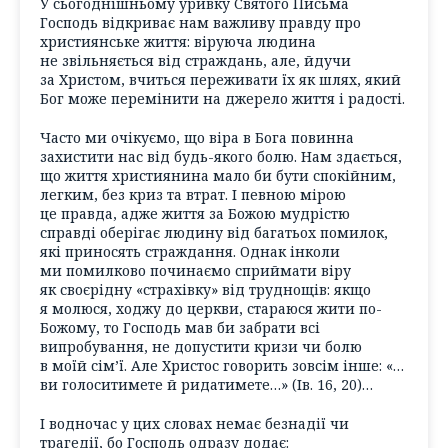
У сьогоднішньому уривку Святого Письма
Господь відкриває нам важливу правду про
християнське життя: віруюча людина
не звільняється від страждань, але, йдучи
за Христом, вчиться переживати їх як шлях, який
Бог може перемінити на джерело життя і радості.
Часто ми очікуємо, що віра в Бога повинна
захистити нас від будь-якого болю. Нам здається,
що життя християнина мало би бути спокійним,
легким, без криз та втрат. І певною мірою
це правда, адже життя за Божою мудрістю
справді оберігає людину від багатьох помилок,
які приносять страждання. Однак інколи
ми помилково починаємо сприймати віру
як своєрідну «страхівку» від труднощів: якщо
я молюся, ходжу до церкви, стараюся жити по-
Божому, то Господь мав би забрати всі
випробування, не допустити кризи чи болю
в моїй сім’ї. Але Христос говорить зовсім інше: «…
ви голоситимете й ридатимете…» (Ів. 16, 20)…
І водночас у цих словах немає безнадії чи
трагедії, бо Господь одразу додає: