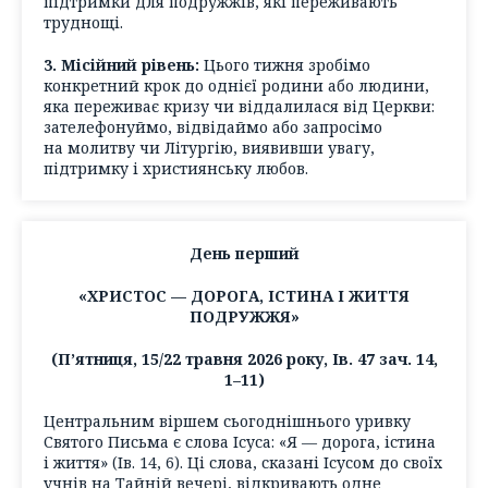
підтримки для подружжів, які переживають
труднощі.
3. Місійний рівень:
Цього тижня зробімо
конкретний крок до однієї родини або людини,
яка переживає кризу чи віддалилася від Церкви:
зателефонуймо, відвідаймо або запросімо
на молитву чи Літургію, виявивши увагу,
підтримку і християнську любов.
День перший
«ХРИСТОС — ДОРОГА, ІСТИНА І ЖИТТЯ
ПОДРУЖЖЯ»
(П’ятниця, 15/22 травня 2026 року, Ів. 47 зач. 14,
1–11)
Центральним віршем сьогоднішнього уривку
Святого Письма є слова Ісуса: «Я — дорога, істина
і життя» (Ів. 14, 6). Ці слова, сказані Ісусом до своїх
учнів на Тайній вечері, відкривають одне