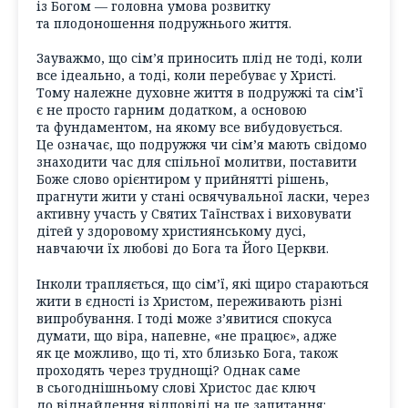
із Богом — головна умова розвитку
та плодоношення подружнього життя.
Зауважмо, що сім’я приносить плід не тоді, коли
все ідеально, а тоді, коли перебуває у Христі.
Тому належне духовне життя в подружжі та сім’ї
є не просто гарним додатком, а основою
та фундаментом, на якому все вибудовується.
Це означає, що подружжя чи сім’я мають свідомо
знаходити час для спільної молитви, поставити
Боже слово орієнтиром у прийнятті рішень,
прагнути жити у стані освячувальної ласки, через
активну участь у Святих Таїнствах і виховувати
дітей у здоровому християнському дусі,
навчаючи їх любові до Бога та Його Церкви.
Інколи трапляється, що сім’ї, які щиро стараються
жити в єдності із Христом, переживають різні
випробування. І тоді може з’явитися спокуса
думати, що віра, напевне, «не працює», адже
як це можливо, що ті, хто близько Бога, також
проходять через труднощі? Однак саме
в сьогоднішньому слові Христос дає ключ
до віднайдення відповіді на це запитання: