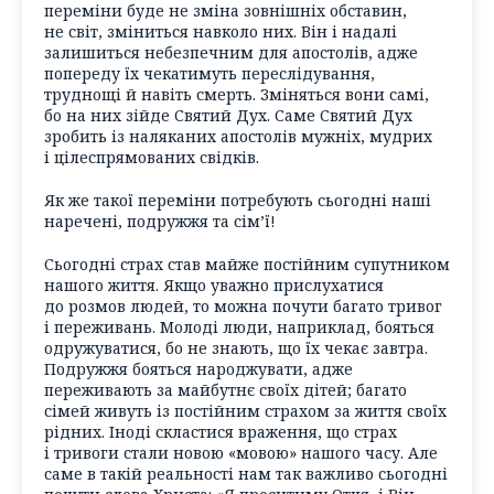
переміни буде не зміна зовнішніх обставин,
не світ, зміниться навколо них. Він і надалі
залишиться небезпечним для апостолів, адже
попереду їх чекатимуть переслідування,
труднощі й навіть смерть. Зміняться вони самі,
бо на них зійде Святий Дух. Саме Святий Дух
зробить із наляканих апостолів мужніх, мудрих
і цілеспрямованих свідків.
Як же такої переміни потребують сьогодні наші
наречені, подружжя та сім’ї!
Сьогодні страх став майже постійним супутником
нашого життя. Якщо уважно прислухатися
до розмов людей, то можна почути багато тривог
і переживань. Молоді люди, наприклад, бояться
одружуватися, бо не знають, що їх чекає завтра.
Подружжя бояться народжувати, адже
переживають за майбутнє своїх дітей; багато
сімей живуть із постійним страхом за життя своїх
рідних. Іноді скластися враження, що страх
і тривоги стали новою «мовою» нашого часу. Але
саме в такій реальності нам так важливо сьогодні