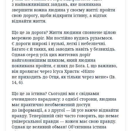
з найважливіших завдань, яке покликана
звершити кожна людина у своєму житті: пройти
свою дорогу, щоби відкрити істину, а відтак
віднайти життя.
Що це за дорога? Життя людини сповнене цілою
мережею доріг. Ми постійно кудись рухаємося.
Є дороги широкі і вузькі, легкі і небезпечні.
Багато є й таких, які заводять навіть у безвихідь.
Однак серед усіх цих життєвих доріг
найголовнішим шляхом, який людина
покликана пройти, є шлях до Бога. І, що важливо,
він пролягає через Ісуса Христа: «Ніхто
не приходить до Отця, як тільки через мене» (Ів.
14, 6).
Що це за істина? Сьогодні ми є свідками
очевидного парадоксу: з однієї сторони, людина
має практично необмежений доступ
до інформації, а з другої — їй усе важче віднайти
правду. Теперішній світ часто говорить, що немає
універсальної правди — кожен має свою правду.
Однак це великий обман! Об’єктивна істина