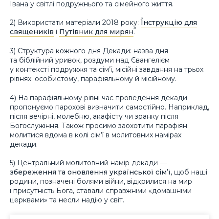
Івана у світлі подружнього та сімейного життя.
2) Використати матеріали 2018 року:
Інструкцію для
священиків
і
Путівник для мирян
.
3) Структура кожного дня Декади: назва дня
та біблійний уривок, роздуми над Євангелієм
у контексті подружжя та сім’ї, місійні завдання на трьох
рівнях: особистому, парафіяльному й місійному.
4) На парафіяльному рівні час проведення декади
пропонуємо парохові визначити самостійно. Наприклад,
після вечірні, молебню, акафісту чи зранку після
Богослужіння. Також просимо заохотити парафіян
молитися вдома в колі сім’ї в молитовних намірах
декади.
5) Центральний молитовний намір декади —
збереження та оновлення української сім’ї,
щоб наші
родини, позначені болями війни, відкрилися на мир
і присутність Бога, ставали справжніми «домашніми
церквами» та несли надію у світ.