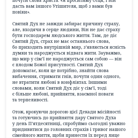
почути слова Христа: «Я проситиму Отця, і Він
дасть вам іншого Утішителя, щоб з вами був
повіки».
Святий Дух не завжди забирає причину страху,
але, входячи в серце людини, Він не дає страху
бути господарем людського життя. Там, де діє
Святий Дух, страх не має останнього слова,
бо приходить внутрішній мир, з’являється ясність
думки та народжується відвага жити. Зауважмо,
що мир у сім’ї не народжується сам собою — він
є плодом Божої присутності. Святий Дух
допомагає, коли це потрібно, знайти слова
вибачення, стримати гнів, почути один одного,
не втратити любові в конфліктах. Іншими
словами, коли Святий Дух діє у сім’ї, тоді
є більше любові, прийняття, взаємної поваги
та терпеливості.
Отож, крокуючи дорогою цієї Декади місійності
та готуючись до прийняття дару Святого Духа
у день П’ятдесятниці, спробуймо сьогодні уважно
придивитися до головних страхів і тривог нашого
сімейного життя, щоби принести їх перед лице