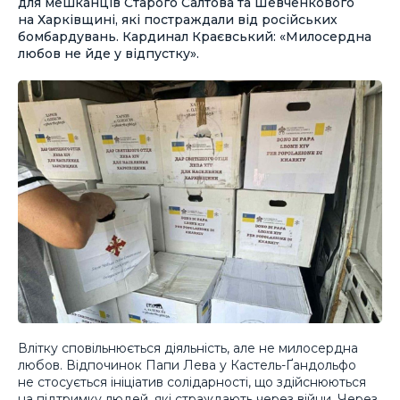
для мешканців Старого Салтова та Шевченкового
на Харківщині, які постраждали від російських
бомбардувань. Кардинал Краєвський: «Милосердна
любов не йде у відпустку».
Влітку сповільнюється діяльність, але не милосердна
любов. Відпочинок Папи Лева у Кастель-Ґандольфо
не стосується ініціатив солідарності, що здійснюються
на підтримку людей, які страждають через війни. Через