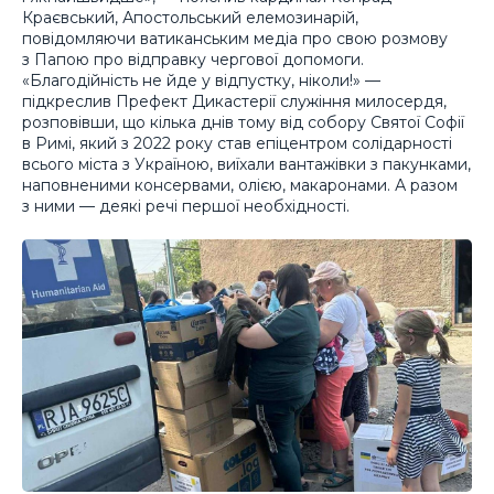
Краєвський, Апостольський елемозинарій,
повідомляючи ватиканським медіа про свою розмову
з Папою про відправку чергової допомоги.
«Благодійність не йде у відпустку, ніколи!» —
підкреслив Префект Дикастерії служіння милосердя,
розповівши, що кілька днів тому від собору Святої Софії
в Римі, який з 2022 року став епіцентром солідарності
всього міста з Україною, виїхали вантажівки з пакунками,
наповненими консервами, олією, макаронами. А разом
з ними — деякі речі першої необхідності.