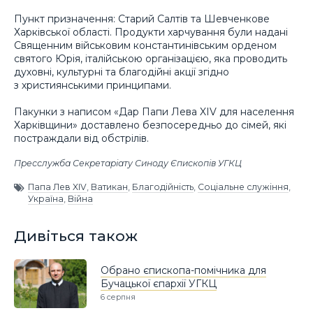
Пункт призначення: Старий Салтів та Шевченкове
Харківської області. Продукти харчування були надані
Священним військовим константинівським орденом
святого Юрія, італійською організацією, яка проводить
духовні, культурні та благодійні акції згідно
з християнськими принципами.
Пакунки з написом «Дар Папи Лева XIV для населення
Харківщини» доставлено безпосередньо до сімей, які
постраждали від обстрілів.
Пресслужба Секретаріату Синоду Єпископів УГКЦ
Папа Лев XIV
,
Ватикан
,
Благодійність
,
Соціальне служіння
,
Україна
,
Війна
Дивіться також
Обрано єпископа-помічника для
Бучацької єпархії УГКЦ
6 серпня