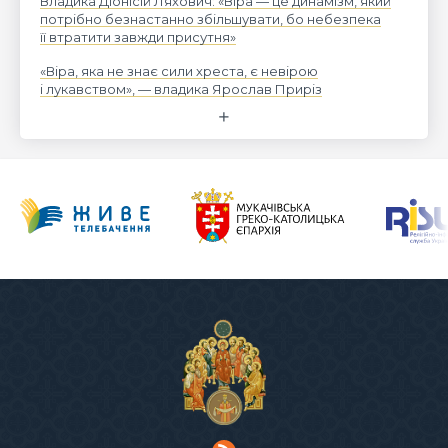
Владика Діонісій Ляхович: «Віра — це динамізм, який
потрібно безнастанно збільшувати, бо небезпека
її втратити завжди присутня»
«Віра, яка не знає сили хреста, є невірою
і лукавством», — владика Ярослав Приріз