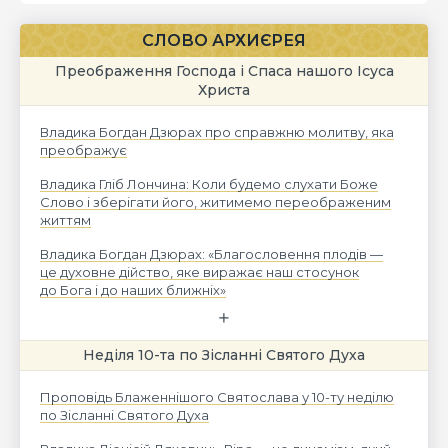
СЛОВО АРХИЄРЕЯ
Преображення Господа і Спаса нашого Ісуса
Христа
Владика Богдан Дзюрах про справжню молитву, яка
преображує
Владика Гліб Лончина: Коли будемо слухати Боже
Слово і зберігати його, житимемо переображеним
життям
Владика Богдан Дзюрах: «Благословення плодів —
це духовне дійство, яке виражає наш стосунок
до Бога і до наших ближніх»
Неділя 10-та по Зісланні Святого Духа
Проповідь Блаженнішого Святослава у 10-ту неділю
по Зісланні Святого Духа