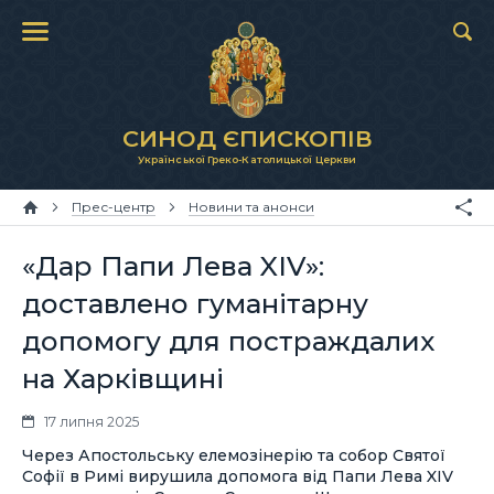
СИНОД ЄПИСКОПІВ
Української Греко-Католицької Церкви
Прес-центр
Новини та анонси
«Дар Папи Лева XIV»:
доставлено гуманітарну
допомогу для постраждалих
на Харківщині
17 липня 2025
Через Апостольську елемозінерію та собор Святої
Софії в Римі вирушила допомога від Папи Лева XIV