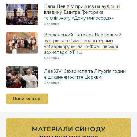
Папа Лев XIV прийняв на аудієнції
владику Дмитра Григорака
та спільноту «Дому милосердя»
6 серпня
Вселенський Патріарх Варфоломій
зустрівся в Римі з волонтерами
«Мізерікордії» Івано-Франківської
архиєпархії УГКЦ
6 серпня
Лев XIV: Євхаристія та Літургія годин
є диханням життя Церкви
6 серпня
Дивитися ще
МАТЕРІАЛИ СИНОДУ