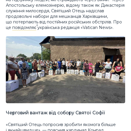
Апостольську елемозінерію, відому також як Дикастерія
служіння милосердя, Святіший Отець надіслав
продовольчі набори для мешканців Харківщини,
що потерпають від постійних російських обстрілів. Про
це
повідомляє
українська редакція «Vatican News».
Черговий вантаж від собору Святої Софії
«Святіший Отець попросив зробити якомога більше
і якнайшвидше», — пояснив кардинал Конрад