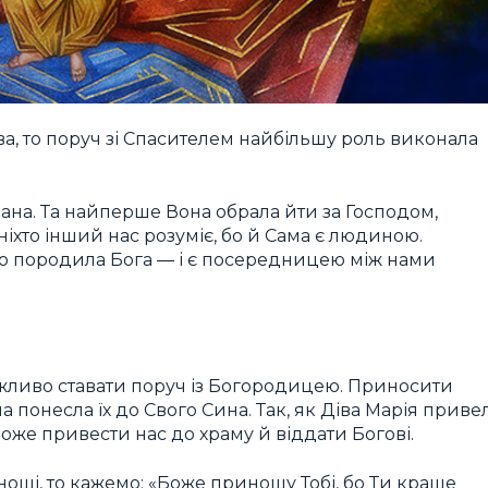
а, то поруч зі Спасителем найбільшу роль виконала
ана. Та найперше Вона обрала йти за Господом,
 ніхто інший нас розуміє, бо й Сама є людиною.
бо породила Бога ― і є посередницею між нами
жливо ставати поруч із Богородицею. Приносити
а понесла їх до Свого Сина. Так, як Діва Марія приве
може привести нас до храму й віддати Богові.
ощі, то кажемо: «Боже приношу Тобі, бо Ти краще