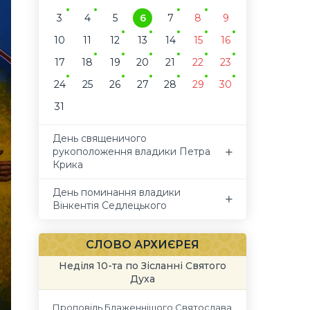
3
4
5
6
7
8
9
10
11
12
13
14
15
16
17
18
19
20
21
22
23
24
25
26
27
28
29
30
31
День священичого
рукоположення владики Петра
Крика
День поминання владики
Вінкентія Седлецького
СЛОВО АРХИЄРЕЯ
Неділя 10-та по Зісланні Святого
Духа
Проповідь Блаженнішого Святослава