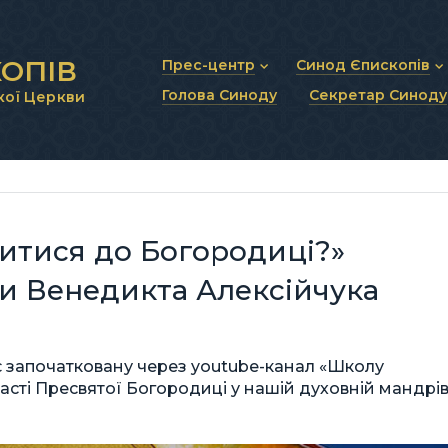
ОПІВ
Прес-центр
Синод Єпископів
Голова Синоду
Секретар Синоду
кої Церкви
Новини та анонси
Статут Синоду Єписко
Інтерв’ю та коментарі
Регламент Синоду Єп
Проповіді та промови
Положення про Голов
Молитовне прикликанн
Синодальні органи
Секретаріат Синоду
Контактна інформація
итися до Богородиці?»
и Венедикта Алексійчука
 започатковану через youtube-канал «Школу
сті Пресвятої Богородиці у нашій духовній мандрів