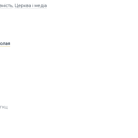
вність
,
Церква і медіа
олая
УГКЦ