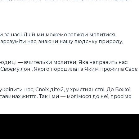
 за нас і Якій ми можемо завжди молитися.
зрозуміти нас, знаючи нашу людську природу,
ородиці ― вчительки молитви, Яка направить нас
 Своєму лоні, Якого породила і з Яким прожила Своє
кріпити нас, Своїх дітей, у християнстві. До Божої
авинах життя. Так і ми ― молімося до неї, просімо