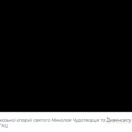
казької єпархії святого Миколая Чудотворця та
Дивенсвіту
УГКЦ