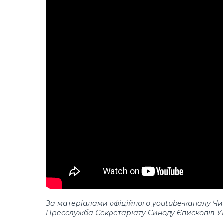
За матеріалами офіційного youtube-каналу Чи
Пресслужба Секретаріату Синоду Єпископів 