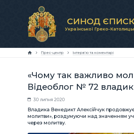
СИНОД ЄПИСК
Української Греко-Католиць
Прес-центр
Інтерв’ю та коментарі
«Чому так важливо мол
Відеоблог № 72 владик
30 липня 2020
Владика Венедикт Алексійчук продовжує
молитви», роздумуючи над значенням уча
через молитву.