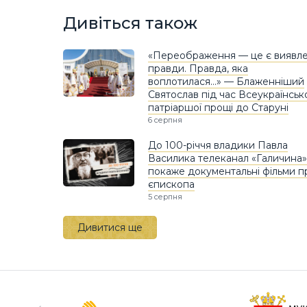
Дивіться також
«Переображення — це є виявл
правди. Правда, яка
воплотилася…» — Блаженніший
Святослав під час Всеукраїнськ
патріаршої прощі до Старуні
6 серпня
До 100-річчя владики Павла
Василика телеканал «Галичина»
покаже документальні фільми п
єпископа
5 серпня
Дивитися ще