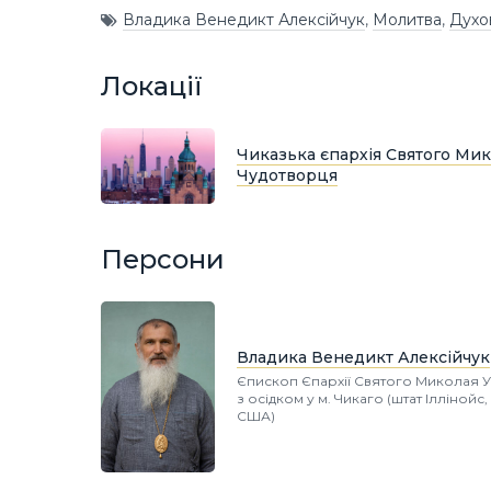
Владика Венедикт Алексійчук
,
Молитва
,
Духо
Локації
Чиказька єпархія Святого Мик
Чудотворця
Персони
Владика Венедикт Алексійчук
Єпископ Єпархії Святого Миколая 
з осідком у м. Чикаго (штат Іллінойс,
США)