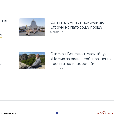
ення
Сотні паломників прибули до
Старуні на патріаршу прощу
6 серпня
ої
Єпископ Венедикт Алексійчук:
«Носімо завжди в собі прагнення
ро
досягти великих речей»
5 серпня