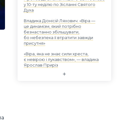
у 10-ту неділю по Зісланні Святого
Духа
Владика Діонісій Ляхович: «Віра —
це динамізм, який потрібно
безнастанно збільшувати,
бо небезпека її втратити завжди
присутня»
«Віра, яка не знає сили хреста,
є невірою і лукавством», — владика
Ярослав Приріз
ла