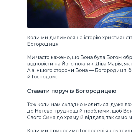
Коли ми дивимося на історію християнств
Богородиця.
Ми часто кажемо, що Вона була Богом обр
відповісти на Його поклик. Діва Марія, як
А з іншого сторони Вона ― Богородиця, 
й Господом.
Ставати поруч із Богородицею
Тож коли нам складно молитися, дуже ва
до Неї свої труднощі й проблеми, щоб Вон
Свого Сина до храму й віддала, так само 
Коли ми приносимо Господеві якісь трудн