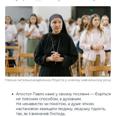
Перша загальноакадемічна Літургія у новому навчальному році
Апостол Павло каже у своєму посланні — боріться
не тілесним способом, а духовним.
Не ненавистю чи помстою, а дуже чіткою
настановою захищати людину, людську гідність,
так, як її визначив Господь.