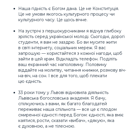
Наша гідність є Богом дана. Це не Конституція.
Це не умови якогось культурного процесу чи
культурного часу. Це щось вічне.
На зустрічі з першокурсниками я відчув глибоку
зрілість серед української молоді. Сьогодні, дорогі
студенти, я вам не заздрю. Бо ви мусите жити
в світі інтернету, соціальних мереж. Я вас
запрошую — користайтеся з кожної нагоди, щоб
зайти в цей храм. Відкладіть телефон. Поділіть
ваш екранний час наполовину. Половину
віддайте на молитву, читання книжки, розмову віч-
на-віч, на сон. І все для того, щоб плекати
цю єдність.
33 роки тому у Львові відновила діяльність
Львівська богословська академія. Я бачу,
спілкуючись з вами, як багато благодатей
переживає наша спільнота — все це є плодом
смиренної єдності перед Богом: єдності, яка вміє
каятися, рости, сказати «вибач», «дякую», яка
є духовною, а не тілесною.