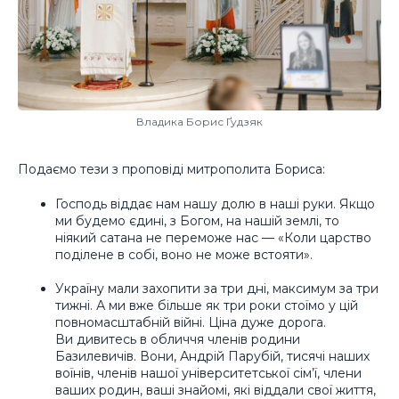
Владика Борис Ґудзяк
Подаємо тези з проповіді митрополита Бориса:
Господь віддає нам нашу долю в наші руки. Якщо
ми будемо єдині, з Богом, на нашій землі, то
ніякий сатана не переможе нас — «Коли царство
поділене в собі, воно не може встояти».
Україну мали захопити за три дні, максимум за три
тижні. А ми вже більше як три роки стоїмо у цій
повномасштабній війні. Ціна дуже дорога.
Ви дивитесь в обличчя членів родини
Базилевичів. Вони, Андрій Парубій, тисячі наших
воїнів, членів нашої університетської сім’ї, члени
ваших родин, ваші знайомі, які віддали свої життя,