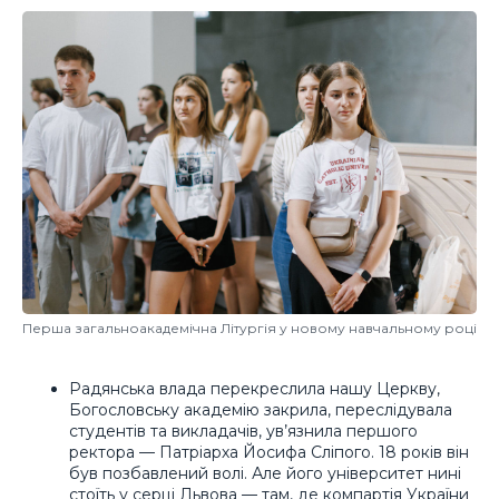
Перша загальноакадемічна Літургія у новому навчальному році
Радянська влада перекреслила нашу Церкву,
Богословську академію закрила, переслідувала
студентів та викладачів, ув’язнила першого
ректора — Патріарха Йосифа Сліпого. 18 років він
був позбавлений волі. Але його університет нині
стоїть у серці Львова — там, де компартія України