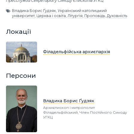
Пресслужба Секретаріату Синоду Єпископів УГКЦ
Владика Борис Ґудзяк
,
Український католицький
університет
,
Церква і освіта
,
Літургія
,
Проповідь
,
Духовність
Локації
Філадельфійська архиєпархія
Персони
Владика Борис Ґудзяк
Архиєпископ і митрополит
Філадельфійський, Член Постійного Синоду
УГКЦ