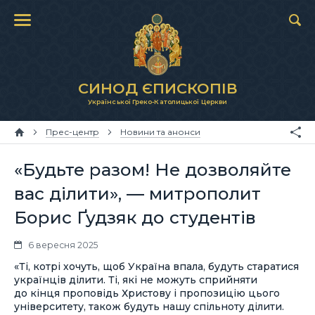
СИНОД ЄПИСКОПІВ
Української Греко-Католицької Церкви
Прес-центр
Новини та анонси
«Будьте разом! Не дозволяйте
вас ділити», — митрополит
Борис Ґудзяк до студентів
6 вересня 2025
«Ті, котрі хочуть, щоб Україна впала, будуть старатися
українців ділити. Ті, які не можуть сприйняти
до кінця проповідь Христову і пропозицію цього
університету, також будуть нашу спільноту ділити.