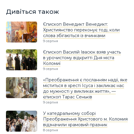
Дивіться також
Єпископ Венедикт Венедикт:
Християнство переконує тоді, коли
слова збігаються із вчинками
9 серпня
Єпископ Василій Івасюк взяв участь
в урочистому відкритті Дня міста
Коломиї
9 серпня
«Преображення є посланням надії, яке
міститься в хресті Ісуса і закликає нас
до мужності у викликах життя», —
єпископ Тарас Сеньків
9 серпня
У катедральному соборі
Преображення Христового м. Коломия
відзначили храмовий празник
8 серпня