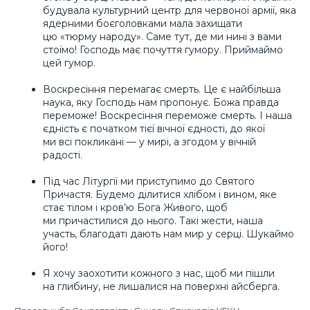
будувала культурний центр для червоної армії, яка
ядерними боєголовками мала захищати
цю «тюрму народу». Саме тут, де ми нині з вами
стоїмо! Господь має почуття гумору. Приймаймо
цей гумор.
Воскресіння перемагає смерть. Це є найбільша
наука, яку Господь нам пропонує. Божа правда
переможе! Воскресіння переможе смерть. І наша
єдність є початком тієї вічної єдності, до якої
ми всі покликані — у мирі, а згодом у вічній
радості.
Під час Літургії ми приступимо до Святого
Причастя. Будемо ділитися хлібом і вином, яке
стає тілом і кров’ю Бога Живого, щоб
ми причастилися до нього. Такі жести, наша
участь, благодаті дають нам мир у серці. Шукаймо
його!
Я хочу заохотити кожного з нас, щоб ми пішли
на глибину, не лишалися на поверхні айсберга.