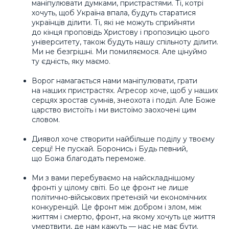
маніпулювати думками, пристрастями. Ті, котрі
хочуть, щоб Україна впала, будуть старатися
українців ділити. Ті, які не можуть сприйняти
до кінця проповідь Христову і пропозицію цього
університету, також будуть нашу спільноту ділити.
Ми не безгрішні. Ми помиляємося. Але цінуймо
ту єдність, яку маємо.
Ворог намагається нами маніпулювати, грати
на наших пристрастях. Агресор хоче, щоб у наших
серцях зростав сумнів, знеохота і поділ. Але Боже
царство вистоїть і ми вистоїмо заохочені цим
словом.
Диявол хоче створити найбільше поділу у твоєму
серці! Не пускай. Боронись і Будь певний,
що Божа благодать переможе.
Ми з вами перебуваємо на найскладнішому
фронті у цілому світі. Бо це фронт не лише
політично-військових претензій чи економічних
конкуренцій. Це фронт між добром і злом, між
життям і смертю, фронт, на якому хочуть це життя
умертвити, де нам кажуть — нас не має бути.