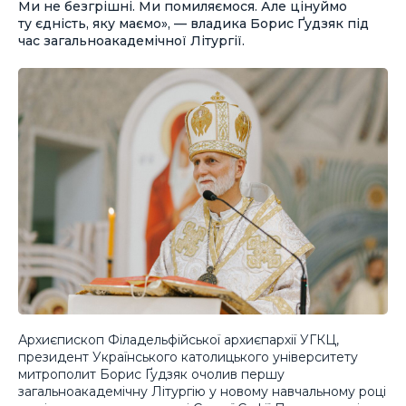
Ми не безгрішні. Ми помиляємося. Але цінуймо
ту єдність, яку маємо», — владика Борис Ґудзяк під
час загальноакадемічної Літургії.
Архиєпископ Філадельфійської архиєпархії УГКЦ,
президент Українського католицького університету
митрополит Борис Ґудзяк очолив першу
загальноакадемічну Літургію у новому навчальному році