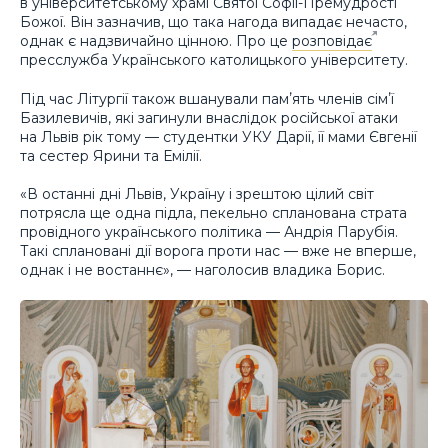
в університетському храмі Святої Софії-Премудрості
Божої. Він зазначив, що така нагода випадає нечасто,
однак є надзвичайно цінною. Про це
розповідає
пресслужба Українського католицького університету.
Під час Літургії також вшанували памʼять членів сімʼї
Базилевичів, які загинули внаслідок російської атаки
на Львів рік тому — студентки УКУ Дарії, її мами Євгенії
та сестер Ярини та Емілії.
«В останні дні Львів, Україну і зрештою цілий світ
потрясла ще одна підла, пекельно спланована страта
провідного українського політика — Андрія Парубія.
Такі сплановані дії ворога проти нас — вже не вперше,
однак і не востаннє», — наголосив владика Борис.