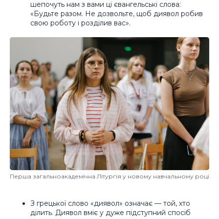
шепочуть нам з вами ці євангельські слова:
«Будьте разом. Не дозвольте, щоб диявол робив
свою роботу і розділив вас».
Перша загальноакадемічна Літургія у новому навчальному році
З грецької слово «диявол» означає — той, хто
ділить. Диявол вміє у дуже підступний спосіб