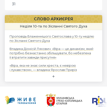
31
СЛОВО АРХИЄРЕЯ
Неділя 10-та по Зісланні Святого Духа
Проповідь Блаженнішого Святослава у 10-ту неділю
по Зісланні Святого Духа
Владика Діонісій Ляхович: «Віра — це динамізм, який
потрібно безнастанно збільшувати, бо небезпека
її втратити завжди присутня»
«Віра, яка не знає сили хреста, є невірою
і лукавством», — владика Ярослав Приріз