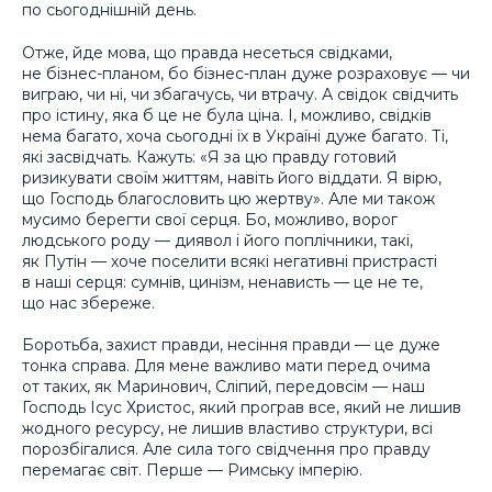
по сьогоднішній день.
Отже, йде мова, що правда несеться свідками,
не бізнес-планом, бо бізнес-план дуже розраховує — чи
виграю, чи ні, чи збагачусь, чи втрачу. А свідок свідчить
про істину, яка б це не була ціна. І, можливо, свідків
нема багато, хоча сьогодні їх в Україні дуже багато. Ті,
які засвідчать. Кажуть: «Я за цю правду готовий
ризикувати своїм життям, навіть його віддати. Я вірю,
що Господь благословить цю жертву». Але ми також
мусимо берегти свої серця. Бо, можливо, ворог
людського роду — диявол і його поплічники, такі,
як Путін — хоче поселити всякі негативні пристрасті
в наші серця: сумнів, цинізм, ненависть — це не те,
що нас збереже.
Боротьба, захист правди, несіння правди — це дуже
тонка справа. Для мене важливо мати перед очима
от таких, як Маринович, Сліпий, передовсім — наш
Господь Ісус Христос, який програв все, який не лишив
жодного ресурсу, не лишив властиво структури, всі
порозбігалися. Але сила того свідчення про правду
перемагає світ. Перше — Римську імперію.