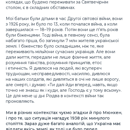
колядах, що будемо переживати за Святвечірнім
столом, є в складних обставинах.
Мої батьки були дітьми в час Другої світової війни, вони
з 1926 року, їм було по 13, коли почалася війна, а коли
завершилася — 18–19 років. Потім вони ще п’ять років
були біженцями. Тоді війна, в певному сенсі, була
набагато гірша, бо загинули 7 млн жителів української
землі. І біженство було складнішим, ніж те, яке
переживають мільйони сучасних українців. Але вони
дали життя, передали не лише фізичне життя, але
розуміння таїнства, розуміння принципів, етос
і етичність. Я дивлюся на людей, які всупереч
труднощам, несправедливості, насиллю, дивлюся
на наших солдатів, які дивляться в очі не лише ворогу,
але смерті, і думаю: «Ти далі йди вперед, навіть, якщо
точно не знаєш як і куди, але Господь є у тому всьому».
Це для мене ці дні Різдва в контексті війни так
промовляють.
Ми в різних контекстах чуємо згадки й про Мюнхен,
і про те, що ситуація нагадує 1938 рік минулого
століття. Зараз дуже багато аналогій, що Україна має
віддати якісь землі, як тоді це було перед