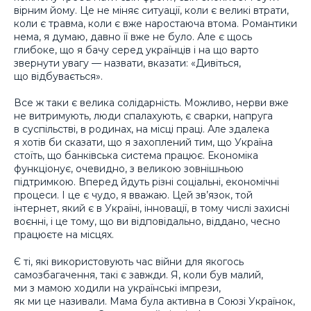
вірним йому. Це не міняє ситуації, коли є великі втрати,
коли є травма, коли є вже наростаюча втома. Романтики
нема, я думаю, давно її вже не було. Але є щось
глибоке, що я бачу серед українців і на що варто
звернути увагу — назвати, вказати: «Дивіться,
що відбувається».
Все ж таки є велика солідарність. Можливо, нерви вже
не витримують, люди спалахують, є сварки, напруга
в суспільстві, в родинах, на місці праці. Але здалека
я хотів би сказати, що я захоплений тим, що Україна
стоїть, що банківська система працює. Економіка
функціонує, очевидно, з великою зовнішньою
підтримкою. Вперед йдуть різні соціальні, економічні
процеси. І це є чудо, я вважаю. Цей зв’язок, той
інтернет, який є в Україні, інновації, в тому числі захисні
воєнні, і це тому, що ви відповідально, віддано, чесно
працюєте на місцях.
Є ті, які використовують час війни для якогось
самозбагачення, такі є завжди. Я, коли був малий,
ми з мамою ходили на українські імпрези,
як ми це називали. Мама була активна в Союзі Українок,