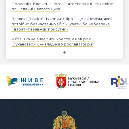
Проповідь Блаженнішого Святослава у 10-ту неділю
по Зісланні Святого Духа
Владика Діонісій Ляхович: «Віра — це динамізм, який
потрібно безнастанно збільшувати, бо небезпека
її втратити завжди присутня»
«Віра, яка не знає сили хреста, є невірою
і лукавством», — владика Ярослав Приріз