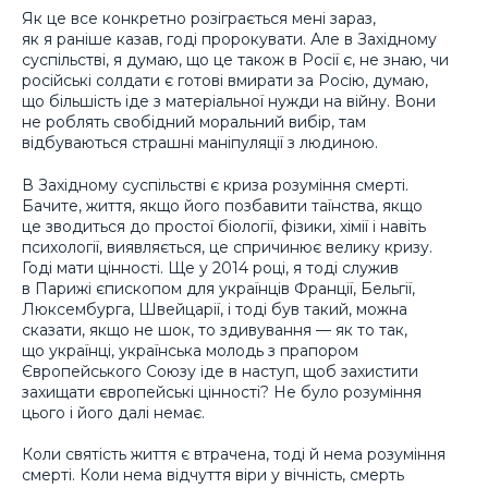
Як це все конкретно розіграється мені зараз,
як я раніше казав, годі пророкувати. Але в Західному
суспільстві, я думаю, що це також в Росії є, не знаю, чи
російські солдати є готові вмирати за Росію, думаю,
що більшість іде з матеріальної нужди на війну. Вони
не роблять свобідний моральний вибір, там
відбуваються страшні маніпуляції з людиною.
В Західному суспільстві є криза розуміння смерті.
Бачите, життя, якщо його позбавити таїнства, якщо
це зводиться до простої біології, фізики, хімії і навіть
психології, виявляється, це спричинює велику кризу.
Годі мати цінності. Ще у 2014 році, я тоді служив
в Парижі єпископом для українців Франції, Бельгії,
Люксембурга, Швейцарії, і тоді був такий, можна
сказати, якщо не шок, то здивування — як то так,
що українці, українська молодь з прапором
Європейського Союзу іде в наступ, щоб захистити
захищати європейські цінності? Не було розуміння
цього і його далі немає.
Коли святість життя є втрачена, тоді й нема розуміння
смерті. Коли нема відчуття віри у вічність, смерть