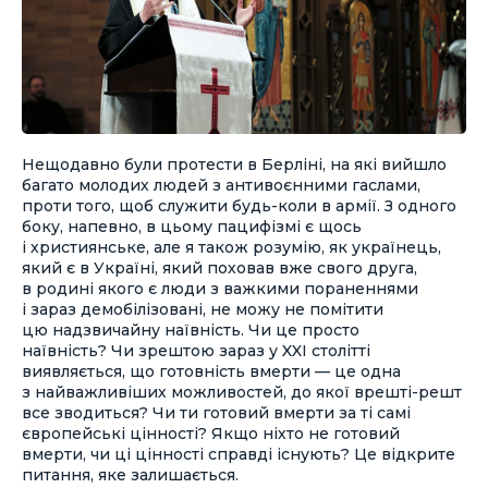
Нещодавно були протести в Берліні, на які вийшло
багато молодих людей з антивоєнними гаслами,
проти того, щоб служити будь-коли в армії. З одного
боку, напевно, в цьому пацифізмі є щось
і християнське, але я також розумію, як українець,
який є в Україні, який поховав вже свого друга,
в родині якого є люди з важкими пораненнями
і зараз демобілізовані, не можу не помітити
цю надзвичайну наївність. Чи це просто
наївність? Чи зрештою зараз у XXI столітті
виявляється, що готовність вмерти — це одна
з найважливіших можливостей, до якої врешті-решт
все зводиться? Чи ти готовий вмерти за ті самі
європейські цінності? Якщо ніхто не готовий
вмерти, чи ці цінності справді існують? Це відкрите
питання, яке залишається.