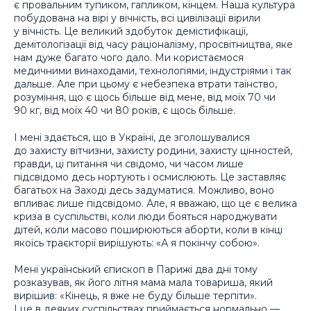
є провальним тупиком, гапликом, кінцем. Наша культура
побудована на вірі у вічність, всі цивілізації вірили
у вічність. Це великий здобуток демістифікації,
демітологізації від часу раціоналізму, просвітництва, яке
нам дуже багато чого дало. Ми користаємося
медичними винаходами, технологіями, індустріями і так
дальше. Але при цьому є небезпека втрати таїнство,
розуміння, що є щось більше від мене, від моїх 70 чи
90 кг, від моїх 40 чи 80 років, є щось більше.
І мені здається, що в Україні, де зголошувалися
до захисту вітчизни, захисту родини, захисту цінностей,
правди, ці питання чи свідомо, чи часом лише
підсвідомо десь нортують і осмислюють. Це заставляє
багатьох на Заході десь задуматися. Можливо, воно
впливає лише підсвідомо. Але, я вважаю, що це є велика
криза в суспільстві, коли люди бояться народжувати
дітей, коли масово поширюються аборти, коли в кінці
якоїсь траєкторії вирішують: «А я покінчу собою».
Мені український єпископ в Парижі два дні тому
розказував, як його літня мама мала товариша, який
вирішив: «Кінець, я вже не буду більше терпіти».
І це в деяких суспільствах приймається нормально —