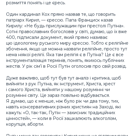
розмиття понять і це єресь.
Один кардинал Кох прямо назвав те, що говорить
патріарх Кирил, — єрессю. Папа Франциск казав
Кирилу: «Не будь прислужащим при престолі Путіна».
Сотні православних богословів у світі, думаю, що їх вже
400, підписали документ, який прямо називає
цю ідеологему руського миру єрессю. Тобто є релігійне
збочення, якщо це можна назвати релігійне, просто тут
нема ніякої релігії. Яка там релігія є в Путіна? Це є все
інструменталізація термінів, понять, якихось публічних
жестів. У рік сім’ї в Росії Путін оголосив про свій розвід.
Дуже важливо, щоб тут був тут аналіз і критика, щоб
вийняти з рук Путіна, як інструмент, Христа, хрест
і самого Христа, вийняти у нашому розумінні чи
розумінні світу. Це зараз повільно відбувається.
Я думаю, що є менше, ніж було рік чи два тому, тих,
навіть консервативних різних християн на Заході, які
кажуть: «О, так-так, Путін — захисник традиційних
цінностей», — коли в Росії зашкалюють алкоголізм,
корупція, аборти.
Путін може так говорити і Кирил може це підтримувати.