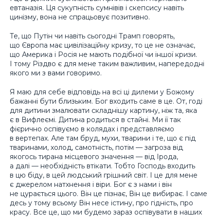
евтаназія. Ця сукупність сумнівів і скепсису навіть
цинізму, вона не спрацьовує позитивно.
Те, що Путін чи навіть сьогодні Трамп говорять,
що Європа має цивілізаційну кризу, то це не означає,
що Америка і Росія не мають подібної чи іншої кризи.
І тому Різдво є для мене таким важливим, напередодні
якого ми з вами говоримо.
Я маю для себе відповідь на всі ці дилеми у Божому
бажанні бути близьким. Бог входить саме в це. От, годі
для дитини змалювати складнішу картину, ніж та, яка
є в Вифлеємі. Дитина родиться в стайні. Ми її так
фієрично оспівуємо в колядах і представляємо
в вертепах. Але там бруд, мухи, тварини і те, що є під
тваринами, холод, самотність, потім — загроза від
якогось тирана місцевого значення — від Ірода,
а далі — необхідність втікати. Тобто Господь входить
в цю біду, в цей людський грішний світ. І це для мене
є джерелом натхнення і віри. Бог є з нами і він
не цурається цього. Він це пізнає, Він це вибирає. І саме
десь у тому всьому Він несе істину, про гідність, про
красу. Все це, що ми будемо зараз оспівувати в наших