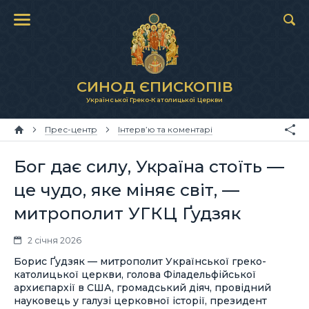
СИНОД ЄПИСКОПІВ
Української Греко-Католицької Церкви
Прес-центр
Інтерв’ю та коментарі
Бог дає силу, Україна стоїть —
це чудо, яке міняє світ, —
митрополит УГКЦ Ґудзяк
2 січня 2026
Борис Ґудзяк — митрополит Української греко-
католицької церкви, голова Філадельфійської
архиєпархії в США, громадський діяч, провідний
науковець у галузі церковної історії, президент