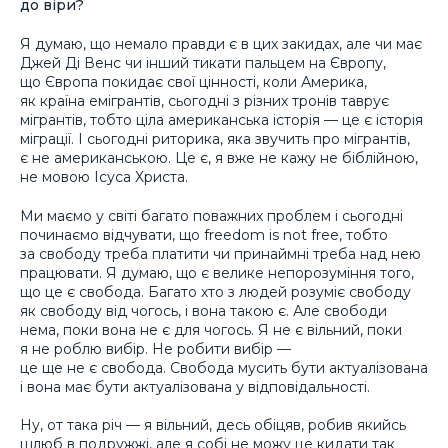
до віри?
Я думаю, що немало правди є в цих закидах, але чи має
Джей Ді Венс чи інший тикати пальцем на Європу,
що Європа покидає свої цінності, коли Америка,
як країна емігрантів, сьогодні з різних тронів таврує
мігрантів, тобто ціла американська історія — це є історія
міграції. І сьогодні риторика, яка звучить про мігрантів,
є не американською. Це є, я вже не кажу не біблійною,
не мовою Ісуса Христа.
Ми маємо у світі багато поважних проблем і сьогодні
починаємо відчувати, що freedom is not free, тобто
за свободу треба платити чи принаймні треба над нею
працювати. Я думаю, що є велике непорозуміння того,
що це є свобода. Багато хто з людей розуміє свободу
як свободу від чогось, і вона такою є. Але свободи
нема, поки вона не є для чогось. Я не є вільний, поки
я не роблю вибір. Не робити вибір —
це ще не є свобода. Свобода мусить бути актуалізована
і вона має бути актуалізована у відповідальності.
Ну, от така річ — я вільний, десь обіцяв, робив якийсь
шлюб в подружжі, але я собі не можу це кидати так