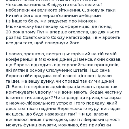
Чехословаччиною. Є відчуття якоїсь великої
небезпеки чи великого зіткнення. Є, знову ж таки,
Китай з його ще нерозв’язаними амбіціями.
І з іншого боку, ми згадуємо про Мюнхен,
Мюнхенську безпекову конференцію, де понад
20 років тому Путін вперше оголосив, що для нього
розпад Совєтського Союзу катастрофа, і він зробить
все для того, щоб повернути його.
І маємо, зрештою, виступ цьогорічний на тій самій
конференції в Мюнхені Джей Ді Венса, який сказав,
що Європа відходить від європейських принципів,
які лягли в основу Сполучених Штатів, і що сама
Європа ніби зрадила свої власні цінності, ідеали
та ідеї. На вашу думку, чи справді так є? Чи Джей
Ді Венс і теперішня адміністрація мають право так
критикувати Європу? Чи вони мають, бодай, частину
істини в тих закидах? Чи справді ця криза, яка зараз
є наочно-ліберального устрою і того порядку, який
десь там, після падіння Берлінського муру, виглядав
як щось, що буде назавжди там? Чи це, власне,
виявилося лише прелюдією, що ті ліберальні ціності
можуть функціонувати, можливо, без прив’язки