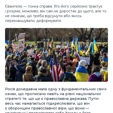
Євангеліє — тонка справа. Хто його серйозно трактує
і розуміє, можливо, він сам не доростає до цього, але то
не означає, що треба відсунути або якось
переінакшувати, деформувати.
Росія донедавна мала одну з фундаментальних своїх
ознак, що прописано навіть на рівні національної
стратегії те, що це є православна держава. Путін
весь час намагається підкреслювати, що він
є оборонцем православної віри, що вони —
християни і протиставляє себе Заходу з його