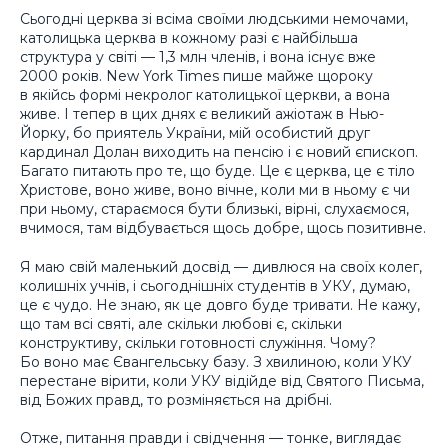
Сьогодні церква зі всіма своїми людськими немочами,
католицька церква в кожному разі є найбільша
структура у світі — 1,3 млн членів, і вона існує вже
2000 років. New York Times пише майже щороку
в якійсь формі некролог католицької церкви, а вона
живе. І тепер в цих днях є великий ажіотаж в Нью-
Йорку, бо приятель України, мій особистий друг
кардинал Долан виходить на пенсію і є новий єпископ.
Багато питають про те, що буде. Це є церква, це є тіло
Христове, воно живе, воно вічне, коли ми в ньому є чи
при ньому, стараємося бути близькі, вірні, слухаємося,
вчимося, там відбувається щось добре, щось позитивне.
Я маю свій маленький досвід — дивлюся на своїх колег,
колишніх учнів, і сьогоднішніх студентів в УКУ, думаю,
це є чудо. Не знаю, як це довго буде тривати. Не кажу,
що там всі святі, але скільки любові є, скільки
конструктиву, скільки готовності служіння. Чому?
Бо воно має Євангельську базу. З хвилиною, коли УКУ
перестане вірити, коли УКУ відійде від Святого Письма,
від Божих правд, то розміняється на дрібні.
Отже, питання правди і свідчення — тонке, виглядає