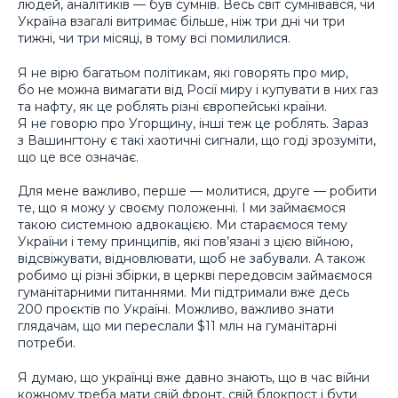
людей, аналітиків — був сумнів. Весь світ сумнівався, чи
Україна взагалі витримає більше, ніж три дні чи три
тижні, чи три місяці, в тому всі помилилися.
Я не вірю багатьом політикам, які говорять про мир,
бо не можна вимагати від Росії миру і купувати в них газ
та нафту, як це роблять різні європейські країни.
Я не говорю про Угорщину, інші теж це роблять. Зараз
з Вашингтону є такі хаотичні сигнали, що годі зрозуміти,
що це все означає.
Для мене важливо, перше — молитися, друге — робити
те, що я можу у своєму положенні. І ми займаємося
такою системною адвокацією. Ми стараємося тему
України і тему принципів, які пов’язані з цією війною,
відсвіжувати, відновлювати, щоб не забували. А також
робимо ці різні збірки, в церкві передовсім займаємося
гуманітарними питаннями. Ми підтримали вже десь
200 проєктів по Україні. Можливо, важливо знати
глядачам, що ми переслали $11 млн на гуманітарні
потреби.
Я думаю, що українці вже давно знають, що в час війни
кожному треба мати свій фронт, свій блокпост і бути