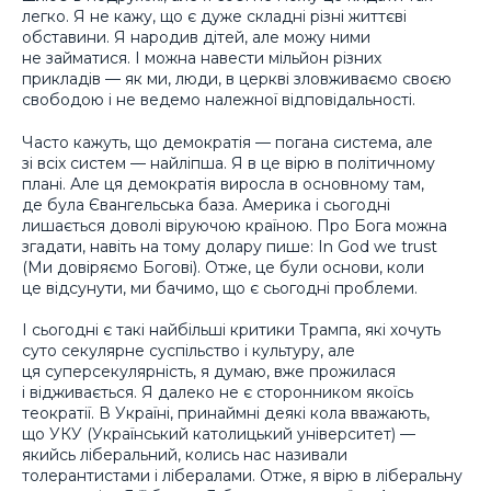
легко. Я не кажу, що є дуже складні різні життєві
обставини. Я народив дітей, але можу ними
не займатися. І можна навести мільйон різних
прикладів — як ми, люди, в церкві зловживаємо своєю
свободою і не ведемо належної відповідальності.
Часто кажуть, що демократія — погана система, але
зі всіх систем — найліпша. Я в це вірю в політичному
плані. Але ця демократія виросла в основному там,
де була Євангельська база. Америка і сьогодні
лишається доволі віруючою країною. Про Бога можна
згадати, навіть на тому долару пише: In God we trust
(Ми довіряємо Богові). Отже, це були основи, коли
це відсунути, ми бачимо, що є сьогодні проблеми.
І сьогодні є такі найбільші критики Трампа, які хочуть
суто секулярне суспільство і культуру, але
ця суперсекулярність, я думаю, вже прожилася
і відживається. Я далеко не є сторонником якоїсь
теократії. В Україні, принаймні деякі кола вважають,
що УКУ (Український католицький університет) —
якийсь ліберальний, колись нас називали
толерантистами і лібералами. Отже, я вірю в ліберальну