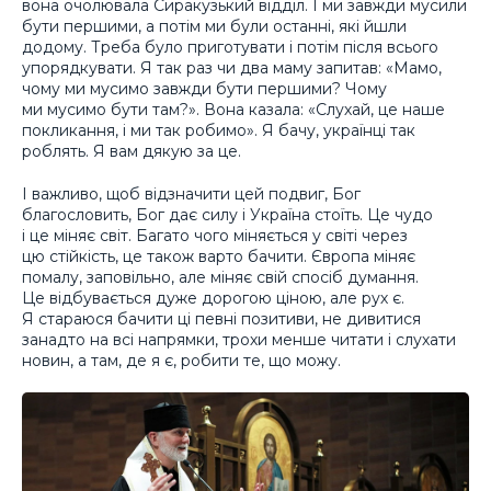
вона очолювала Сиракузький відділ. І ми завжди мусили
бути першими, а потім ми були останні, які йшли
додому. Треба було приготувати і потім після всього
упорядкувати. Я так раз чи два маму запитав: «Мамо,
чому ми мусимо завжди бути першими? Чому
ми мусимо бути там?». Вона казала: «Слухай, це наше
покликання, і ми так робимо». Я бачу, українці так
роблять. Я вам дякую за це.
І важливо, щоб відзначити цей подвиг, Бог
благословить, Бог дає силу і Україна стоїть. Це чудо
і це міняє світ. Багато чого міняється у світі через
цю стійкість, це також варто бачити. Європа міняє
помалу, заповільно, але міняє свій спосіб думання.
Це відбувається дуже дорогою ціною, але рух є.
Я стараюся бачити ці певні позитиви, не дивитися
занадто на всі напрямки, трохи менше читати і слухати
новин, а там, де я є, робити те, що можу.