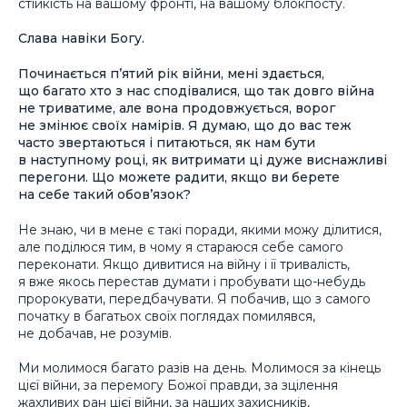
стійкість на вашому фронті, на вашому блокпосту.
Слава навіки Богу.
Починається п’ятий рік війни, мені здається,
що багато хто з нас сподівалися, що так довго війна
не триватиме, але вона продовжується, ворог
не змінює своїх намірів. Я думаю, що до вас теж
часто звертаються і питаються, як нам бути
в наступному році, як витримати ці дуже виснажливі
перегони. Що можете радити, якщо ви берете
на себе такий обов’язок?
Не знаю, чи в мене є такі поради, якими можу ділитися,
але поділюся тим, в чому я стараюся себе самого
переконати. Якщо дивитися на війну і її тривалість,
я вже якось перестав думати і пробувати що-небудь
пророкувати, передбачувати. Я побачив, що з самого
початку в багатьох своїх поглядах помилявся,
не добачав, не розумів.
Ми молимося багато разів на день. Молимося за кінець
цієї війни, за перемогу Божої правди, за зцілення
жахливих ран цієї війни, за наших захисників,