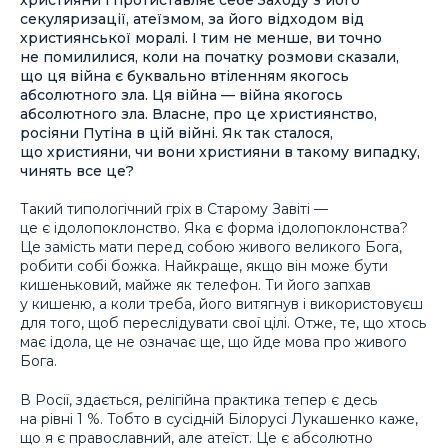
секуляризації, атеїзмом, за його відходом від
християнської моралі. І тим не менше, ви точно
не помилилися, коли на початку розмови сказали,
що ця війна є буквально втіленням якогось
абсолютного зла. Ця війна — війна якогось
абсолютного зла. Власне, про це християнство,
росіяни Путіна в цій війні. Як так сталося,
що християни, чи вони християни в такому випадку,
чинять все це?
Такий типологічний гріх в Старому Завіті —
це є ідолопоклонство. Яка є форма ідолопоклонства?
Це замість мати перед собою живого великого Бога,
робити собі божка. Найкраще, якщо він може бути
кишеньковий, майже як телефон. Ти його запхав
у кишеню, а коли треба, його витягнув і використовуєш
для того, щоб переслідувати свої цілі. Отже, те, що хтось
має ідола, це не означає ще, що йде мова про живого
Бога.
В Росії, здається, релігійна практика тепер є десь
на рівні 1 %. Тобто в сусідній Білорусі Лукашенко каже,
що я є православний, але атеїст. Це є абсолютно