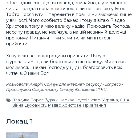
з Господніх слів, що ця правда, звичайно, є у меншості,
чиста правда і вона властивою є лише повною у Бозі.
Тобто її осягнути, її пережити в повній ми зможемо лише
у вічності. Чого особисто бажаю і тому я вітаю Різдво
Христове, тому я маю велику надію. Приходить Господь,
несе ту правду, не нав’язує, а на цій невинній долонці
пропонує. Питання — чи я, чи ти, чи ми її готові
прийняти.
Хочу всіх вас і ваші родини привітати. Дякую
журналістам, що ви боретеся за цю правду. Ми за вас
молимося. І нехай Господь у ці дні благословить всіх
читачів. З нами Бог.
Розмовляв: Андрій Сайчук для інтернет-ресурсу «Еспресо»
Пресслужба Секретаріату Синоду Єпископів УГКЦ
Владика Борис Ґудзяк
,
Церква і суспільство
,
Україна
,
США
,
Війна
,
Духовність
,
Різдво Христове
,
Привітання
Локації