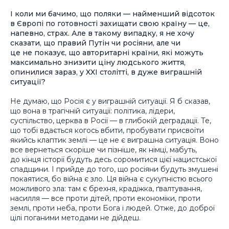
І коли ми бачимо, що поляки — найменший відсоток
в Європі по готовності захищати свою країну — це,
напевно, страх. Але в такому випадку, я не хочу
сказати, що правий Путін чи росіяни, але чи
це не показує, що авторитарні країни, які можуть
максимально знизити ціну людського життя,
опинилися зараз, у XXI столітті, в дуже виграшній
ситуації?
Не думаю, що Росія є у виграшній ситуації. Я б сказав,
що вона в трагічній ситуації: політика, лідери,
суспільство, церква в Росії — в глибокій деградації. Те,
що тобі вдається когось вбити, пробувати присвоїти
якийсь клаптик землі — це не є виграшна ситуація. Воно
все вернеться скоріше чи пізніше, як німці, мабуть,
до кінця історії будуть десь соромитися цієї нацистської
спадщини. І прийде до того, що росіяни будуть змушені
покаятися, бо війна є зло. Ця війна є сукупністю всього
можливого зла: там є брехня, крадіжка, ґвалтування,
насилля — все проти дітей, проти економіки, проти
землі, проти неба, проти Бога і людей. Отже, до доброї
цілі поганими методами не дійдеш.