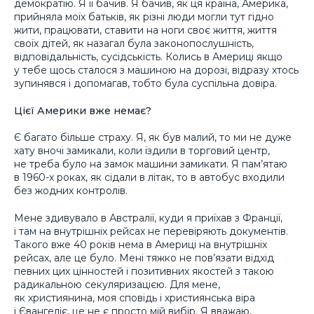
демократію. Я її бачив. Я бачив, як ця країна, Америка,
прийняла моїх батьків, як різні люди могли тут гідно
жити, працювати, ставити на ноги своє життя, життя
своїх дітей, як назагал була законопослушність,
відповідальність, сусідськість. Колись в Америці якщо
у тебе щось сталося з машиною на дорозі, відразу хтось
зупинявся і допомагав, тобто була суспільна довіра.
Цієї Америки вже немає?
Є багато більше страху. Я, як був малий, то ми не дуже
хату вночі замикали, коли їздили в торговий центр,
не треба було на замок машини замикати. Я пам’ятаю
в 1960-х роках, як сідали в літак, то в автобус входили
без жодних контролів.
Мене здивувало в Австралії, куди я приїхав з Франції,
і там на внутрішніх рейсах не перевіряють документів.
Такого вже 40 років нема в Америці на внутрішніх
рейсах, але це було. Мені тяжко не пов’язати відхід
певних цих цінностей і позитивних якостей з такою
радикальною секуляризацією. Для мене,
як християнина, моя сповідь і християнська віра
і Євангеліє, це не є просто мій вибір. Я вважаю,