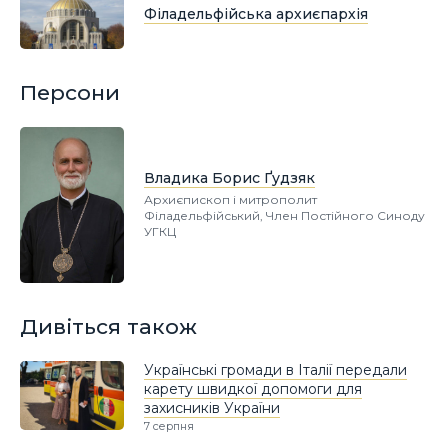
Філадельфійська архиєпархія
Персони
Владика Борис Ґудзяк
Архиєпископ і митрополит
Філадельфійський, Член Постійного Синоду
УГКЦ
Дивіться також
Українські громади в Італії передали
карету швидкої допомоги для
захисників України
7 серпня