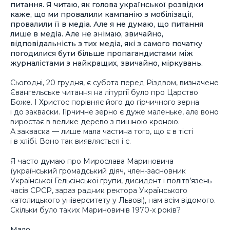
питання. Я читаю, як голова української розвідки
каже, що ми провалили кампанію з мобілізації,
провалили її в медіа. Але я не думаю, що питання
лише в медіа. Але не знімаю, звичайно,
відповідальність з тих медіа, які з самого початку
погодилися бути більше пропагандистами між
журналістами з найкращих, звичайно, міркувань.
Сьогодні, 20 грудня, є субота перед Різдвом, визначене
Євангельське читання на літургії було про Царство
Боже. І Христос порівняє його до гірчичного зерна
і до закваски. Гірчичне зерно є дуже маленьке, але воно
виростає в велике дерево з пишною кроною.
А закваска — лише мала частина того, що є в тісті
і в хлібі. Воно так виявляється і є.
Я часто думаю про Мирослава Мариновича
(український громадський діяч, член-засновник
Української Гельсінської групи, дисидент і політв’язень
часів СРСР, зараз радник ректора Українського
католицького університету у Львові), нам всім відомого.
Скільки було таких Мариновичів 1970-х років?
Мало.