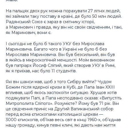
На пальцях двох рук можна порахувати 27 літніх людей,
які займали таку поставу в країні, де було 50 млн людей.
Радянський Союз є зараз в смітнику історії,
а Маринович і правда, яку він ніс своїм свідченням, і такі,
як Маринович, вони є.
І сьогодні не було б такого УКУ без Мирослава
Мариновича. Багато чого в Україні не було б без
Мирослава Мариновича. Він був безсильний, він був
в якійсь в мікроскопічній меншості. Моїм виховником
був патріарх Йосиф Сліпий, який створив УКУ в Римі,
як я приїхав, нас було 11 студентів.
Які він шанси мав, щоб з того Сибіру вийти? Чудом
Божим після ядерної кризи в Кубі, де Папа Іван XXIII
впливав, щоб якось заспокоїти ситуацію. Хрущов хотів
подякувати Папі, а Папа несподівано сказав: «Випустіть
Митрополита Сліпого». Розумієте? Йому був 71 рік. Він
це свідчення приніс на Другий Ватиканський собор
перед всіма єпископами католицької церкви —
3000 єпископів, об’їхав весь світ в кінці 1960-х, об’єднав
нашу громаду, кинув певні кличі, які дають нам життя