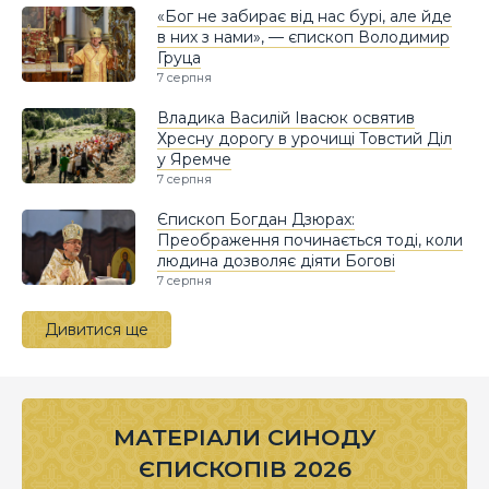
«Бог не забирає від нас бурі, але йде
в них з нами», — єпископ Володимир
Груца
7 серпня
Владика Василій Івасюк освятив
Хресну дорогу в урочищі Товстий Діл
у Яремче
7 серпня
Єпископ Богдан Дзюрах:
Преображення починається тоді, коли
людина дозволяє діяти Богові
7 серпня
Дивитися ще
МАТЕРІАЛИ СИНОДУ
ЄПИСКОПІВ 2026