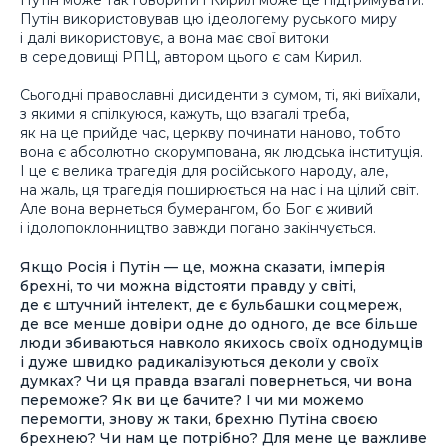
Путін використовував цю ідеологему руського миру
і далі використовує, а вона має свої витоки
в середовищі РПЦ, автором цього є сам Кирил.
Сьогодні православні дисиденти з сумом, ті, які виїхали,
з якими я спілкуюся, кажуть, що взагалі треба,
як на це прийде час, церкву починати наново, тобто
вона є абсолютно скорумпована, як людська інституція.
І це є велика трагедія для російського народу, але,
на жаль, ця трагедія поширюється на нас і на цілий світ.
Але вона вернеться бумерангом, бо Бог є живий
і ідолопоклонництво завжди погано закінчується.
Якщо Росія і Путін — це, можна сказати, імперія
брехні, то чи можна відстояти правду у світі,
де є штучний інтелект, де є бульбашки соцмереж,
де все менше довіри одне до одного, де все більше
люди збиваються навколо якихось своїх однодумців
і дуже швидко радикалізуються деколи у своїх
думках? Чи ця правда взагалі повернеться, чи вона
переможе? Як ви це бачите? І чи ми можемо
перемогти, знову ж таки, брехню Путіна своєю
брехнею? Чи нам це потрібно? Для мене це важливе