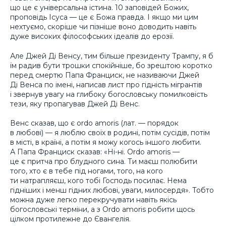
що це є універсальна істина. 10 заповідей Божих,
проповідь Ісуса — це є Божа правда. І якщо ми цим
нехтуємо, скоріше чи пізніше воно доводить навіть
дуже високих філософських ідеалів до ерозії.
Але Джей Ді Венсу, тим більше президенту Трампу, я б
їм радив бути трошки спокійніше, бо зрештою коротко
перед смертю Папа Франциск, не називаючи Джей
Ді Венса по імені, написав лист про гідність мігрантів
і звернув увагу на глибоку богословську помилковість
тези, яку пропагував Джей Ді Венс.
Венс сказав, що є оrdo amoris (лат. — порядок
в любові) — я люблю своїх в родині, потім сусідів, потім
в місті, в країні, а потім я можу когось іншого любити.
А Папа Франциск сказав: «Ні-ні. Оrdo amoris —
це є притча про блудного сина. Ти маєш полюбити
того, хто є в тебе під ногами, того, на кого
ти натрапляєш, кого тобі Господь посилає. Нема
гідніших і менш гідних любові, уваги, милосердя». Тобто
можна дуже легко перекручувати навіть якісь
богословські терміни, а з Оrdo amoris робити щось
цілком протилежне до Євангелія.