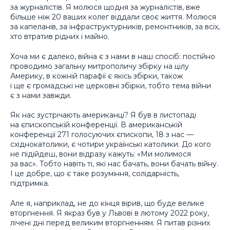
за журналістів. Я молюся щодня за журналістів, вже
більше ніж 20 ваших колег віддали своє життя. Молюся
за капеланів, за інфраструктурників, ремонтників, за всіх,
хто втратив рідних і майно.
Хоча ми є далеко, війна є з нами в наш спосіб: постійно
проводимо загальну митрополичу збірку на цілу
Америку, в кожній парафії є якісь збірки, також
і ще є громадські не церковні збірки, тобто тема війни
є з нами завжди.
Як нас зустрічають американці? Я був в листопаді
на єпископській конференції. В американській
конференції 271 голосуючих єпископи, 18 з нас —
східнокатолики, є чотири українські католики. До кого
не підійдеш, вони відразу кажуть: «Ми молимося
за вас». Тобто навіть ті, які нас бачать, вони бачать війну.
І це добре, що є таке розуміння, солідарність,
підтримка.
Але я, наприклад, не до кінця вірив, що буде велике
вторгнення. Я якраз був у Львові в лютому 2022 року,
лічені дні перед великим вторгненням. Я питав різних