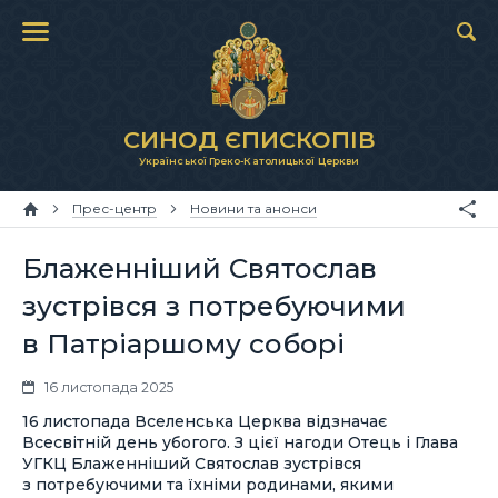
СИНОД ЄПИСКОПІВ
Української Греко-Католицької Церкви
Прес-центр
Новини та анонси
Блаженніший Святослав
зустрівся з потребуючими
в Патріаршому соборі
16 листопада 2025
16 листопада Вселенська Церква відзначає
Всесвітній день убогого. З цієї нагоди Отець і Глава
УГКЦ Блаженніший Святослав зустрівся
з потребуючими та їхніми родинами, якими