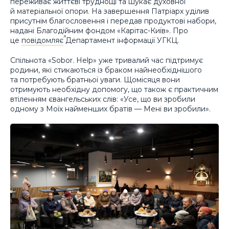
переживає життєві труднощі та шукає духовної
й матеріальної опори. На завершення Патріарх уділив
присутнім благословення і передав продуктові набори,
надані Благодійним фондом «Карітас-Київ». Про
це
повідомляє
Департамент інформації УГКЦ.
Спільнота «Sobor. Help» уже тривалий час підтримує
родини, які стикаються із браком найнеобхіднішого
та потребують братньої уваги. Щомісяця вони
отримують необхідну допомогу, що також є практичним
втіленням євангельських слів: «Усе, що ви зробили
одному з Моїх найменших братів — Мені ви зробили».