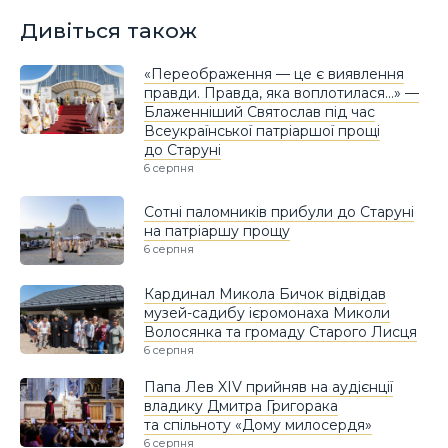
Дивіться також
«Переображення — це є виявлення
правди. Правда, яка воплотилася…» —
Блаженніший Святослав під час
Всеукраїнської патріаршої прощі
до Старуні
6 серпня
Сотні паломників прибули до Старуні
на патріаршу прощу
6 серпня
Кардинал Микола Бичок відвідав
музей-садибу ієромонаха Миколи
Волосянка та громаду Старого Лисця
6 серпня
Папа Лев XIV прийняв на аудієнції
владику Дмитра Григорака
та спільноту «Дому милосердя»
6 серпня