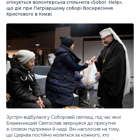
опікується волонтерська спільнота «Sobor. Help»,
що діє при Патріаршому соборі Воскресіння
Христового в Києві.
Зустріч відбулася у Соборовій світлиці, під час якої
Блаженніший Святослав звернувся до присутніх
зі словом підтримки й надії. Він наголосив на тому,
що Церква постійно молиться за кожного, хто