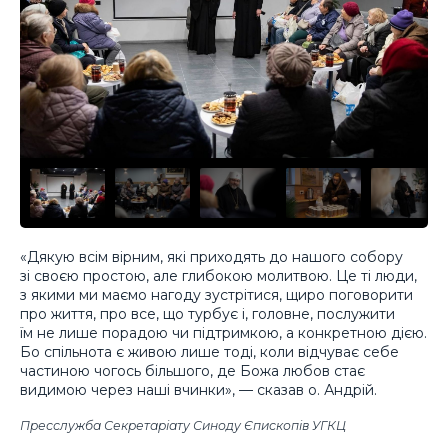
«Дякую всім вірним, які приходять до нашого cобору
зі своєю простою, але глибокою молитвою. Це ті люди,
з якими ми маємо нагоду зустрітися, щиро поговорити
про життя, про все, що турбує і, головне, послужити
їм не лише порадою чи підтримкою, а конкретною дією.
Бо спільнота є живою лише тоді, коли відчуває себе
частиною чогось більшого, де Божа любов стає
видимою через наші вчинки», — сказав о. Андрій.
Пресслужба Секретаріату Синоду Єпископів УГКЦ