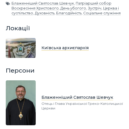
Блаженніший Святослав Шевчук
,
Патріарший собор
Воскресіння Христового
,
День убогого
,
Зустріч
,
Церква і
суспільство
,
Духовність
,
Благодійність
,
Соціальне служіння
Локації
Київська архиєпархія
Персони
Блаженніший Святослав Шевчук
Отець і Глава Української Греко-Католицької
Церкви