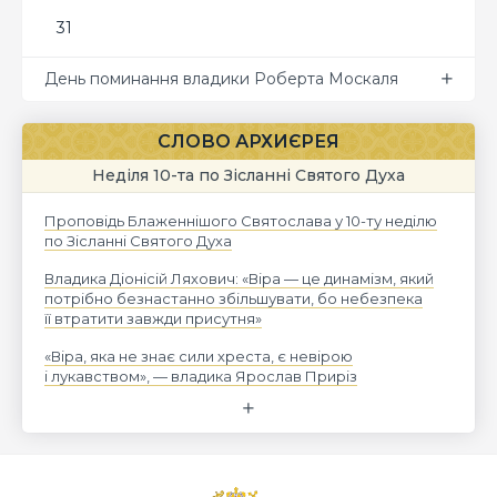
31
День поминання владики Роберта Москаля
СЛОВО АРХИЄРЕЯ
Неділя 10-та по Зісланні Святого Духа
Проповідь Блаженнішого Святослава у 10-ту неділю
по Зісланні Святого Духа
Владика Діонісій Ляхович: «Віра — це динамізм, який
потрібно безнастанно збільшувати, бо небезпека
її втратити завжди присутня»
«Віра, яка не знає сили хреста, є невірою
і лукавством», — владика Ярослав Приріз