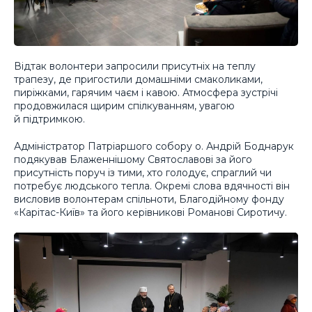
Відтак волонтери запросили присутніх на теплу
трапезу, де пригостили домашніми смаколиками,
пиріжками, гарячим чаєм і кавою. Атмосфера зустрічі
продовжилася щирим спілкуванням, увагою
й підтримкою.
Адміністратор Патріаршого собору о. Андрій Боднарук
подякував Блаженнішому Святославові за його
присутність поруч із тими, хто голодує, спраглий чи
потребує людського тепла. Окремі слова вдячності він
висловив волонтерам спільноти, Благодійному фонду
«Карітас-Київ» та його керівникові Романові Сиротичу.