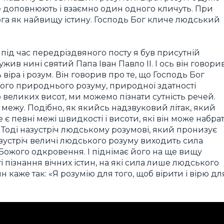
 доповнюють і взаємно один одного кличуть. При
га як найвищу істину. Господь Бог кличе людський
у під час передріздвяного посту я був присутній
лужив нині святий Папа Іван Павло ІІ. І ось він говори
 віра і розум. Він говорив про те, що Господь Бог
ого природнього розуму, природної здатності
 великих висот, ми можемо пізнати сутність речей.
межу. Подібно, як якийсь надзвуковий літак, який
є певні межі швидкості і висоти, які він може набрат
 Тоді назустріч людському розумові, який пронизує
зустріч величі людського розуму виходить сила
 Божого одкровення. І піднімає його на ще вищу
і пізнання вічних істин, на які сила лише людського
н каже так: «Я розумію для того, щоб вірити і вірю дл