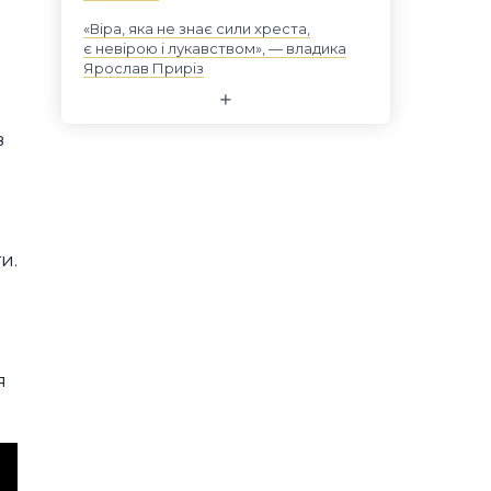
«Віра, яка не знає сили хреста,
є невірою і лукавством», — владика
Ярослав Приріз
в
и.
я