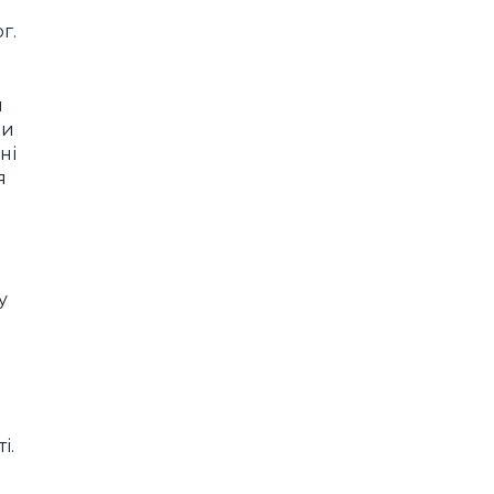
г.
я
ши
ні
я
у
і.