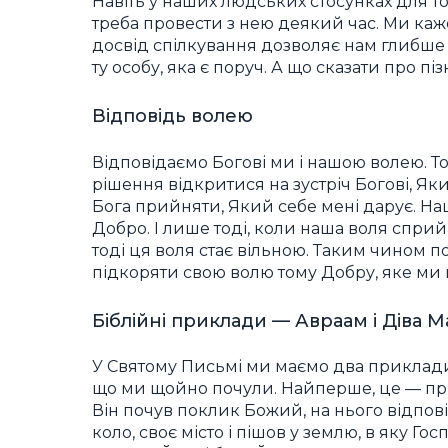
Навіть у наших людських стосунках для то
треба провести з нею деякий час. Ми кажем
досвід спілкування дозволяє нам глибше і 
ту особу, яка є поруч. А що сказати про пі
Відповідь волею
Відповідаємо Богові ми і нашою волею. То
рішення відкритися на зустріч Богові, Яки
Бога прийняти, Який себе мені дарує. 
Добро. І лише тоді, коли наша воля сприй
тоді ця воля стає вільною. Таким чином 
підкоряти свою волю тому Добру, яке ми 
Біблійні приклади — Авраам і Діва М
У Святому Письмі ми маємо два приклади,
що ми щойно почули. Найперше, це — при
Він почув поклик Божий, на нього відпові
коло, своє місто і пішов у землю, в яку Гос