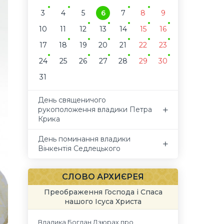
3
4
5
6
7
8
9
10
11
12
13
14
15
16
17
18
19
20
21
22
23
24
25
26
27
28
29
30
31
День священичого
рукоположення владики Петра
Крика
День поминання владики
Вінкентія Седлецького
СЛОВО АРХИЄРЕЯ
Преображення Господа і Спаса
нашого Ісуса Христа
Владика Богдан Дзюрах про