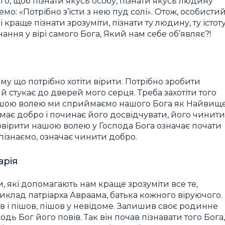
го, щоб пізнати якусь особу, пізнати якусь людину
о: «Потрібно з’їсти з нею пуд солі». Отож, особисти
краще пізнати зрозуміти, пізнати ту людину, ту істоту
знання у вірі самого Бога, Який нам себе об’являє?!
му що потрібно хотіти вірити. Потрібно зробити
й стукає до дверей мого серця. Треба захотіти того
Нашою волею ми сприймаємо нашого Бога як Найвищ
має добро і починає його досвідчувати, його чинити
повірити нашою волею у Господа Бога означає почати
пізнаємо, означає чинити добро.
арія
 які допомагають нам краще зрозуміти все те,
клад патріарха Авраама, батька кожного віруючого.
в і пішов, пішов у невідоме. Залишив своє родинне
подь Бог його повів. Так він почав пізнавати того Бога,