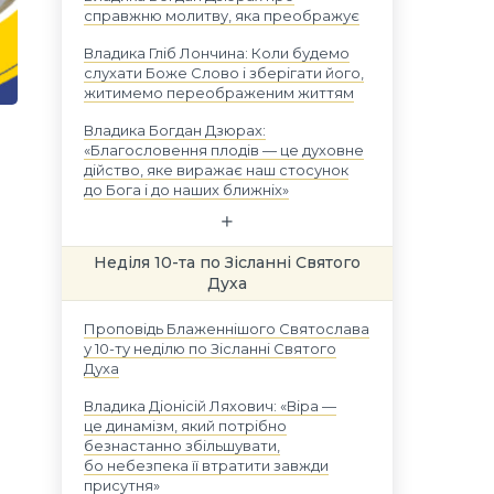
справжню молитву, яка преображує
Владика Гліб Лончина: Коли будемо
слухати Боже Слово і зберігати його,
житимемо переображеним життям
Владика Богдан Дзюрах:
«Благословення плодів — це духовне
дійство, яке виражає наш стосунок
до Бога і до наших ближніх»
Неділя 10-та по Зісланні Святого
Духа
Проповідь Блаженнішого Святослава
у 10-ту неділю по Зісланні Святого
Духа
Владика Діонісій Ляхович: «Віра —
це динамізм, який потрібно
безнастанно збільшувати,
бо небезпека її втратити завжди
присутня»