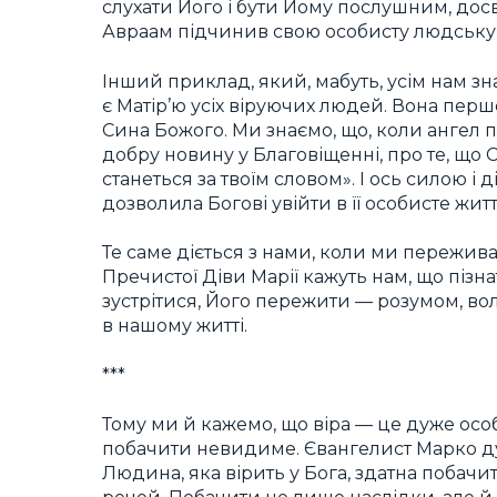
слухати Його і бути Йому послушним, досві
Авраам підчинив свою особисту людську і
Інший приклад, який, мабуть, усім нам зн
є Матір’ю усіх віруючих людей. Вона пер
Сина Божого. Ми знаємо, що, коли ангел п
добру новину у Благовіщенні, про те, що
станеться за твоїм словом». І ось силою і
дозволила Богові увійти в її особисте жит
Те саме діється з нами, коли ми переживає
Пречистої Діви Марії кажуть нам, що пізна
зустрітися, Його пережити — розумом, во
в нашому житті.
***
Тому ми й кажемо, що віра — це дуже осо
побачити невидиме. Євангелист Марко дуж
Людина, яка вірить у Бога, здатна побач