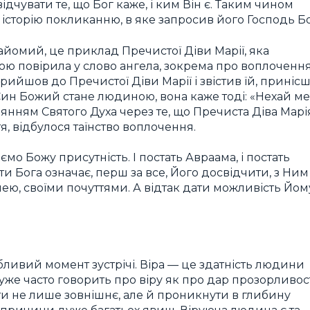
дчувати те, що Бог каже, і ким Він є. Таким чином
сторію покликанню, в яке запросив його Господь Бо
айомий, це приклад Пречистої Діви Марії, яка
шою повірила у слово ангела, зокрема про воплоченн
рийшов до Пречистої Діви Марії і звістив їй, приніс
 Син Божий стане людиною, вона каже тоді: «Нехай ме
 діянням Святого Духа через те, що Пречиста Діва Марі
тя, відбулося таїнство воплочення.
мо Божу присутність. І постать Авраама, і постать
ти Бога означає, перш за все, Його досвідчити, з Ним
лею, своїми почуттями. А відтак дати можливість Йом
бливий момент зустрічі. Віра — це здатність людини
е часто говорить про віру як про дар прозорливост
ити не лише зовнішнє, але й проникнути в глибину