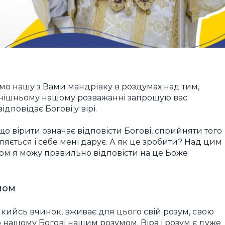
ємо нашу з Вами мандрівку в роздумах над тим,
годнішньому нашому розважанні запрошую вас
повідає Богові у вірі.
о вірити означає відповісти Богові, сприйняти того
ляється і себе мені дарує. А як це зробити? Над цим
ом я можу правильно відповісти на це Боже
мом
кийсь вчинок, вживає для цього свій розум, свою
мо нашому Богові нашим розумом. Віра і розум є дуже