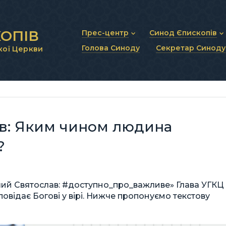
ОПІВ
Прес-центр
Синод Єпископів
Голова Синоду
Секретар Синоду
кої Церкви
Новини та анонси
Статут Синоду Єписко
Інтерв’ю та коментарі
Регламент Синоду Єп
Проповіді та промови
Положення про Голов
Молитовне прикликанн
Синодальні органи
Секретаріат Синоду
Контактна інформація
в: Яким чином людина
?
ший Святослав: #доступно_про_важливе» Глава УГКЦ
овідає Богові у вірі. Нижче пропонуємо текстову