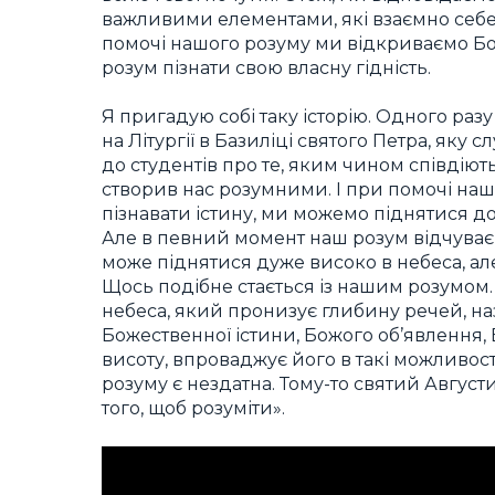
важливими елементами, які взаємно себе
помочі нашого розуму ми відкриваємо Бо
розум пізнати свою власну гідність.
Я пригадую собі таку історію. Одного раз
на Літургії в Базиліці святого Петра, яку с
до студентів про те, яким чином співдіють
створив нас розумними. І при помочі наш
пізнавати істину, ми можемо піднятися до
Але в певний момент наш розум відчуває 
може піднятися дуже високо в небеса, але 
Щось подібне стається із нашим розумом.
небеса, який пронизує глибину речей, на
Божественної істини, Божого об’явлення,
висоту, впроваджує його в такі можливост
розуму є нездатна. Тому-то святий Августи
того, щоб розуміти».