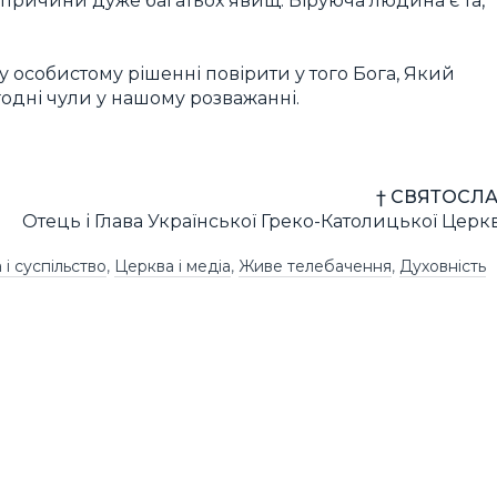
 причини дуже багатьох явищ. Віруюча людина є та,
 особистому рішенні повірити у того Бога, Який
огодні чули у нашому розважанні.
† СВЯТОСЛА
Отець і Глава Української Греко-Католицької Церк
і суспільство
,
Церква і медіа
,
Живе телебачення
,
Духовність