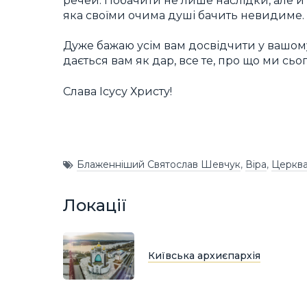
речей. Побачити не лише наслідки, але й
яка своїми очима душі бачить невидиме.
Дуже бажаю усім вам досвідчити у вашому
дається вам як дар, все те, про що ми сь
Слава Ісусу Христу!
Блаженніший Святослав Шевчук
,
Віра
,
Церква 
Локації
Київська архиєпархія