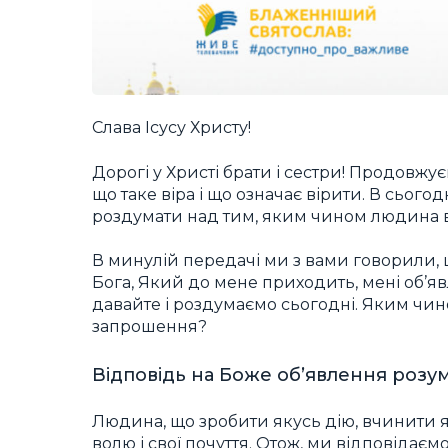
Слава Ісусу Христу!
Дорогі у Христі брати і сестри! Продовжу
що таке віра і що означає вірити. В сьо
роздумати над тим, яким чином людина від
В минулій передачі ми з вами говорили, щ
Бога, Який до мене приходить, мені об’яв
давайте і роздумаємо сьогодні. Яким чин
запрошення?
Відповідь на Боже об’явлення розу
Людина, що зробити якусь дію, вчинити я
волю і свої почуття. Отож, ми відповідає