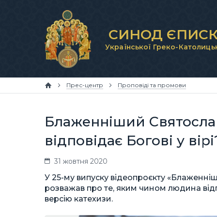
СИНОД ЄПИСК
Української Греко-Католиць
Прес-центр
Проповіді та промови
Блаженніший Святосла
відповідає Богові у вірі
31 жовтня 2020
У 25-му випуску відеопроєкту «Блаженні
розважав про те, яким чином людина відп
версію катехизи.