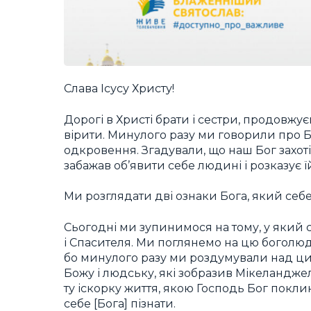
Слава Ісусу Христу!
Дорогі в Христі брати і сестри, продовжу
вірити. Минулого разу ми говорили про Б
одкровення. Згадували, що наш Бог захоті
забажав об’явити себе людині і розказує їй
Ми розглядати дві ознаки Бога, який себе
Сьогодні ми зупинимося на тому, у який 
і Спасителя. Ми поглянемо на цю боголюд
бо минулого разу ми роздумували над ци
Божу і людську, які зобразив Мікеландже
ту іскорку життя, якою Господь Бог покли
себе [Бога] пізнати.