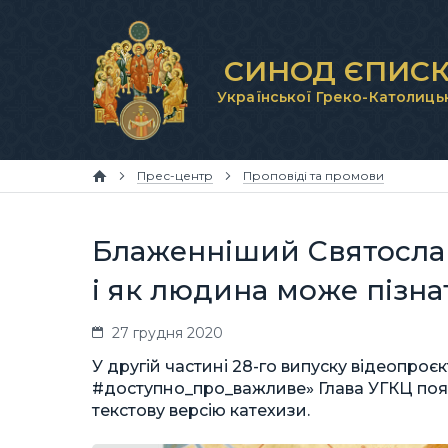
СИНОД ЄПИСК
Української Греко-Католиць
Прес-центр
Проповіді та промови
Блаженніший Святослав
і як людина може пізна
27 грудня 2020
У другій частині 28-го випуску відеопро
#доступно_про_важливе» Глава УГКЦ поя
текстову версію катехизи.