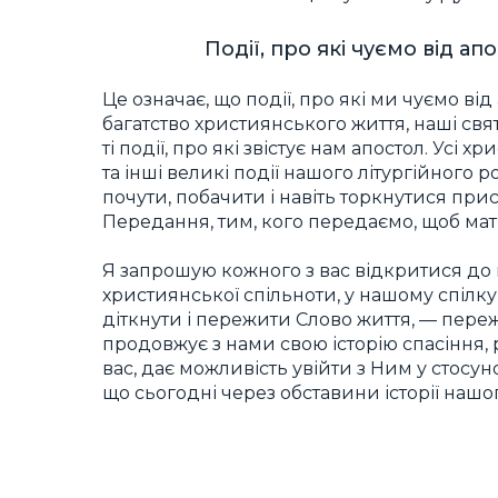
Події, про які чуємо від а
Це означає, що події, про які ми чуємо ві
багатство християнського життя, наші св
ті події, про які звістує нам апостол. Усі 
та інші великі події нашого літургійного
почути, побачити і навіть торкнутися при
Передання, тим, кого передаємо, щоб мати
Я запрошую кожного з вас відкритися до ці
християнської спільноти, у нашому спілк
діткнути і пережити Слово життя, — пере
продовжує з нами свою історію спасіння,
вас, дає можливість увійти з Ним у стосуно
що сьогодні через обставини історії нашо