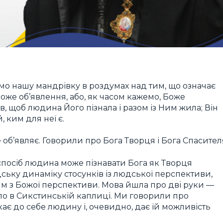
ємо нашу мандрівку в роздумах над тим, що означає
оже об’явлення, або, як часом кажемо, Боже
в, щоб людина Його пізнала і разом із Ним жила; Він
, ким для неї є.
 об’являє. Говорили про Бога Творця і Бога Спасител
спосіб людина може пізнавати Бога як Творця
ську динаміку стосунків із людської перспективи,
м з Божої перспективи. Мова йшла про дві руки —
ло в Сикстинській каплиці. Ми говорили про
кає до себе людину і, очевидно, дає їй можливість