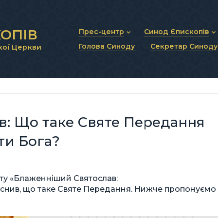
ОПІВ
Прес-центр
Синод Єпископів
Голова Синоду
Секретар Синоду
кої Церкви
Новини та анонси
Статут Синоду Єписко
Інтерв’ю та коментарі
Регламент Синоду Єп
Проповіді та промови
Положення про Голов
Молитовне прикликанн
Синодальні органи
Секретаріат Синоду
Контактна інформація
: Що таке Святе Передання
ти Бога?
єкту «Блаженніший Святослав:
снив, що таке Святе Передання. Нижче пропонуємо