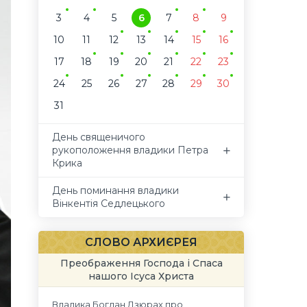
3
4
5
6
7
8
9
10
11
12
13
14
15
16
17
18
19
20
21
22
23
24
25
26
27
28
29
30
31
День священичого
рукоположення владики Петра
Крика
День поминання владики
Вінкентія Седлецького
СЛОВО АРХИЄРЕЯ
Преображення Господа і Спаса
нашого Ісуса Христа
Владика Богдан Дзюрах про