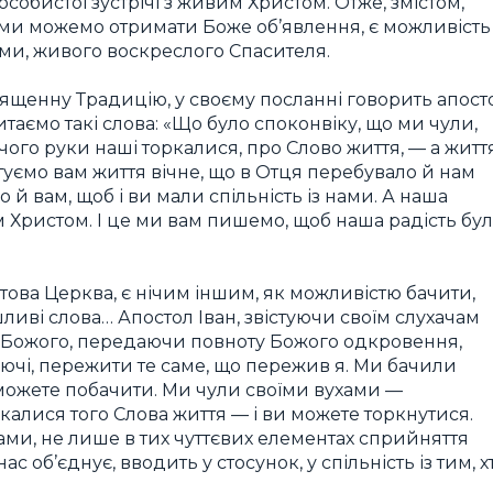
собистої зустрічі з живим Христом. Отже, змістом,
ми можемо отримати Боже об’явлення, є можливість
ами, живого воскреслого Спасителя.
ященну Традицію, у своєму посланні говорить апост
итаємо такі слова: «Що було споконвіку, що ми чули,
ого руки наші торкалися, про Слово життя, — а житт
стуємо вам життя вічне, що в Отця перебувало й нам
 й вам, щоб і ви мали спільність із нами. А наша
ом Христом. І це ми вам пишемо, щоб наша радість бу
това Церква, є нічим іншим, як можливістю бачити,
шливі слова… Апостол Іван, звістуючи своїм слухачам
а Божого, передаючи повноту Божого одкровення,
уючі, пережити те саме, що пережив я. Ми бачили
можете побачити. Ми чули своїми вухами —
калися того Слова життя — і ви можете торкнутися.
нами, не лише в тих чуттєвих елементах сприйняття
ас об’єднує, вводить у стосунок, у спільність із тим, х