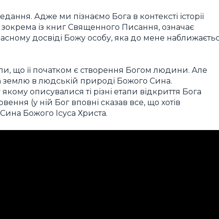
ання. Адже ми пізнаємо Бога в контексті історії
а, зокрема із книг Священного Писання, означає
асному досвіді Божу особу, яка до мене наближаєть
ли, що її початком є створення Богом людини. Але
 землю в людській природі Божого Сина.
 якому описувалися ті різні етапи відкриття Бога
вення (у ній Бог вповні сказав все, що хотів
Сина Божого Ісуса Христа.