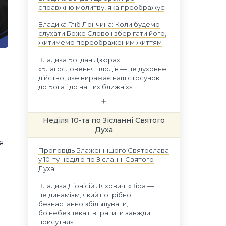
справжню молитву, яка преображує
Владика Гліб Лончина: Коли будемо
слухати Боже Слово і зберігати його,
житимемо переображеним життям
Владика Богдан Дзюрах:
«Благословення плодів — це духовне
дійство, яке виражає наш стосунок
до Бога і до наших ближніх»
Неділя 10-та по Зісланні Святого
Духа
я.
Проповідь Блаженнішого Святослава
у 10-ту неділю по Зісланні Святого
Духа
Владика Діонісій Ляхович: «Віра —
це динамізм, який потрібно
безнастанно збільшувати,
бо небезпека її втратити завжди
присутня»