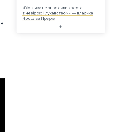
«Віра, яка не знає сили хреста,
є невірою і лукавством», — владика
Ярослав Приріз
ся