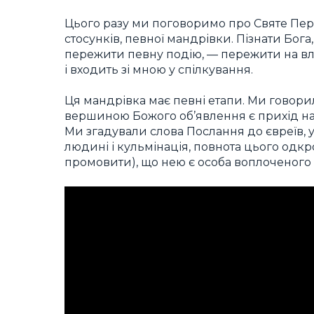
Цього разу ми поговоримо про Святе Перед
стосунків, певної мандрівки. Пізнати Бог
пережити певну подію, — пережити на вл
і входить зі мною у спілкування.
Ця мандрівка має певні етапи. Ми говори
вершиною Божого об’явлення є прихід на
Ми згадували слова Послання до євреїв, у
людині і кульмінація, повнота цього одкро
промовити), що нею є особа воплоченого 