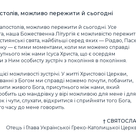
постолів, можливо пережити й сьогодні
д апостолів, можливо пережити й сьогодні. Усе
ята, наша Божественна Літургія є можливістю пережи
християнські свята, найбільші серед яких — Різдво, Пас
 року — є тими моментами, коли ми можемо справді
сутнього між нами Ісуса Христа, що є осердям
 з Ним особисту зустріч з покоління в покоління.
єї можливості зустрічі. У житті Христової Церкви,
уванні з Богом ми справді можемо почути, побачити,
жити живого Бога, присутнього між нами, який
 робить цю мандрівку у вірі можливою для мене і для
к і чути, слухати, відкритися і сприйняти того Бога,
го часу до мене говорить.
† СВЯТОСЛА
Отець і Глава Української Греко-Католицької Церк