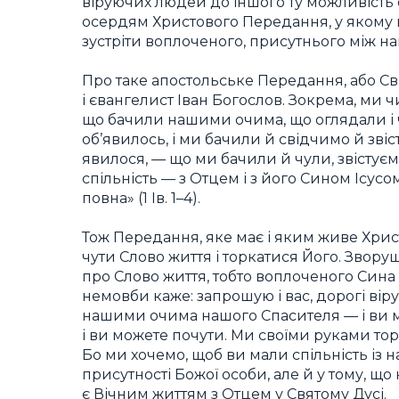
віруючих людей до іншого ту можливість о
осердям Христового Передання, у якому 
зустріти воплоченого, присутнього між н
Про таке апостольське Передання, або Св
і євангелист Іван Богослов. Зокрема, ми ч
що бачили нашими очима, що оглядали і ч
об’явилось, і ми бачили й свідчимо й зві
явилося, — що ми бачили й чули, звістуємо
спільність — з Отцем і з його Сином Ісус
повна» (1 Ів. 1–4).
Тож Передання, яке має і яким живе Хрис
чути Слово життя і торкатися Його. Звору
про Слово життя, тобто воплоченого Син
немовби каже: запрошую і вас, дорогі вір
нашими очима нашого Спасителя — і ви 
і ви можете почути. Ми своїми руками тор
Бо ми хочемо, щоб ви мали спільність із 
присутності Божої особи, але й у тому, що н
є Вічним життям з Отцем у Святому Дусі.