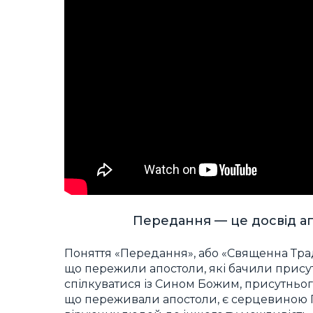
Передання — це досвід а
Поняття «Передання», або «Священна Трад
що пережили апостоли, які бачили присут
спілкуватися із Сином Божим, присутньог
що переживали апостоли, є серцевиною 