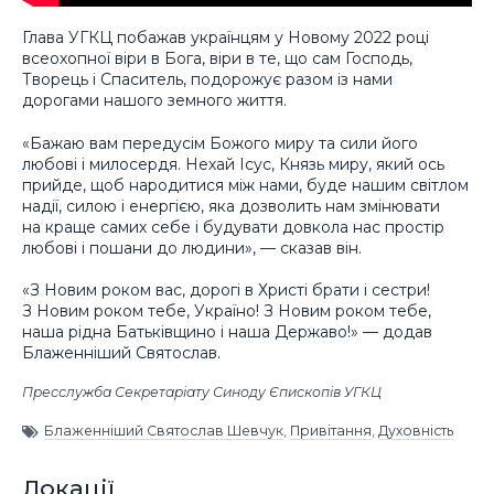
Глава УГКЦ побажав українцям у Новому 2022 році
всеохопної віри в Бога, віри в те, що сам Господь,
Творець і Спаситель, подорожує разом із нами
дорогами нашого земного життя.
«Бажаю вам передусім Божого миру та сили його
любові і милосердя. Нехай Ісус, Князь миру, який ось
прийде, щоб народитися між нами, буде нашим світлом
надії, силою і енергією, яка дозволить нам змінювати
на краще самих себе і будувати довкола нас простір
любові і пошани до людини», — сказав він.
«З Новим роком вас, дорогі в Христі брати і сестри!
З Новим роком тебе, Україно! З Новим роком тебе,
наша рідна Батьківщино і наша Державо!» — додав
Блаженніший Святослав.
Пресслужба Секретаріату Синоду Єпископів УГКЦ
Блаженніший Святослав Шевчук
,
Привітання
,
Духовність
Локації