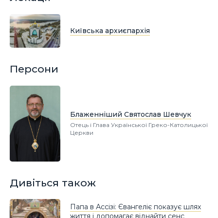
Київська архиєпархія
Персони
Блаженніший Святослав Шевчук
Отець і Глава Української Греко-Католицької
Церкви
Дивіться також
Папа в Ассізі: Євангеліє показує шлях
життя і допомагає віднайти сенс