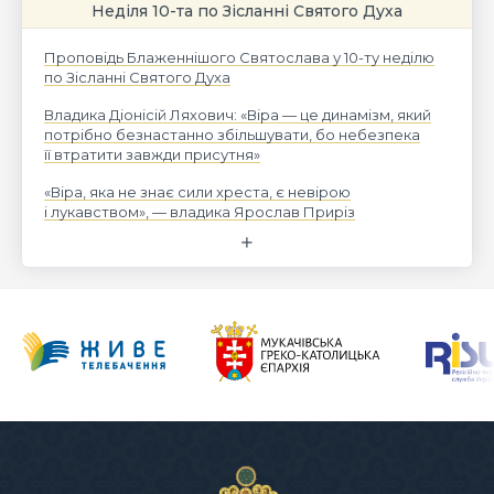
Неділя 10-та по Зісланні Святого Духа
Проповідь Блаженнішого Святослава у 10-ту неділю
по Зісланні Святого Духа
Владика Діонісій Ляхович: «Віра — це динамізм, який
потрібно безнастанно збільшувати, бо небезпека
її втратити завжди присутня»
«Віра, яка не знає сили хреста, є невірою
і лукавством», — владика Ярослав Приріз