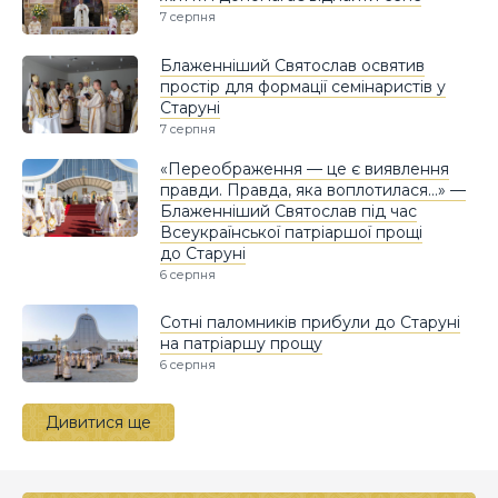
7 серпня
Блаженніший Святослав освятив
простір для формації семінаристів у
Старуні
7 серпня
«Переображення — це є виявлення
правди. Правда, яка воплотилася…» —
Блаженніший Святослав під час
Всеукраїнської патріаршої прощі
до Старуні
6 серпня
Сотні паломників прибули до Старуні
на патріаршу прощу
6 серпня
Дивитися ще