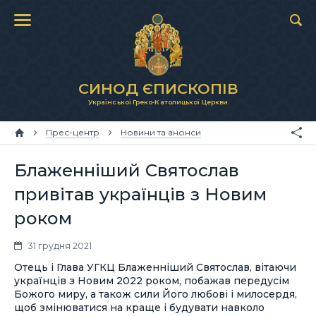
СИНОД ЄПИСКОПІВ
Української Греко-Католицької Церкви
Прес-центр
Новини та анонси
Блаженніший Святослав
привітав українців з Новим
роком
31 грудня 2021
Отець і Глава УГКЦ Блаженніший Святослав, вітаючи
українців з Новим 2022 роком, побажав передусім
Божого миру, а також сили Його любові і милосердя,
щоб змінюватися на краще і будувати навколо