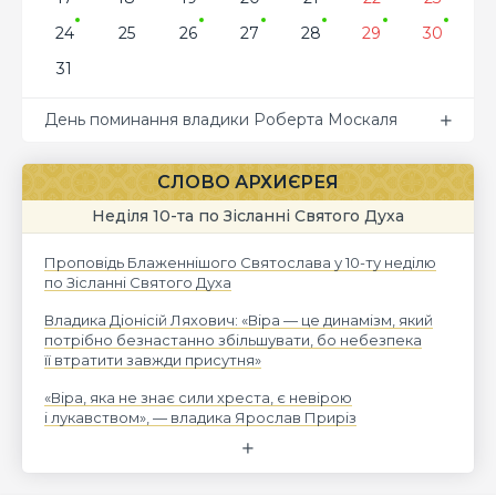
24
25
26
27
28
29
30
31
День поминання владики Роберта Москаля
СЛОВО АРХИЄРЕЯ
Неділя 10-та по Зісланні Святого Духа
Проповідь Блаженнішого Святослава у 10-ту неділю
по Зісланні Святого Духа
Владика Діонісій Ляхович: «Віра — це динамізм, який
потрібно безнастанно збільшувати, бо небезпека
її втратити завжди присутня»
«Віра, яка не знає сили хреста, є невірою
і лукавством», — владика Ярослав Приріз