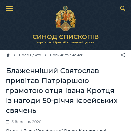
СИНОД ЄПИСКОПІВ
Української Греко-Католицької Церкви
Прес-центр
Новини та анонси
Блаженніший Святослав
привітав Патріаршою
грамотою отця Івана Кротця
із нагоди 50-річчя ієрейських
свячень
3 березня 2020
Отець і Глава Української Греко-Католицької