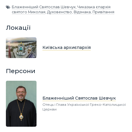
Блаженніший Святослав Шевчук
,
Чиказька єпархія
святого Миколая
,
Духовенство
,
Відзнака
,
Привітання
Локації
Київська архиєпархія
Персони
Блаженніший Святослав Шевчук
Отець і Глава Української Греко-Католицької
Церкви