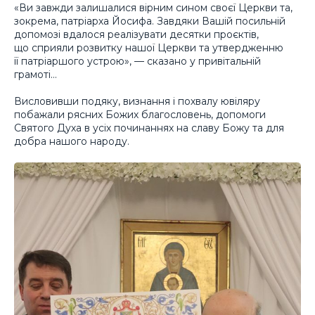
«Ви завжди залишалися вірним сином своєї Церкви та,
зокрема, патріарха Йосифа. Завдяки Вашій посильній
допомозі вдалося реалізувати десятки проєктів,
що сприяли розвитку нашої Церкви та утвердженню
її патріаршого устрою», — сказано у привітальній
грамоті…
Висловивши подяку, визнання і похвалу ювіляру
побажали рясних Божих благословень, допомоги
Святого Духа в усіх починаннях на славу Божу та для
добра нашого народу.