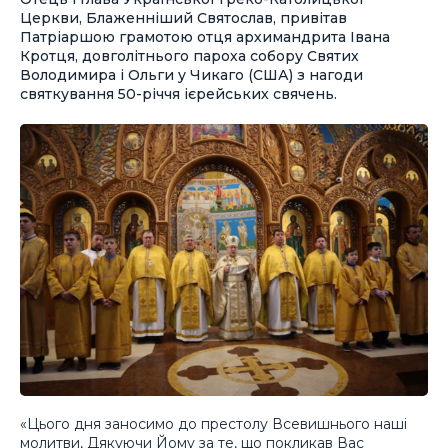
Церкви, Блаженніший Святослав, привітав
Патріаршою грамотою отця архимандрита Івана
Кротця, довголітнього пароха собору Святих
Володимира і Ольги у Чикаго (США) з нагоди
святкування 50-річчя ієрейських свячень.
«Цього дня заносимо до престолу Всевишнього наші
молитви, Дякуючи Йому за те, що покликав Вас