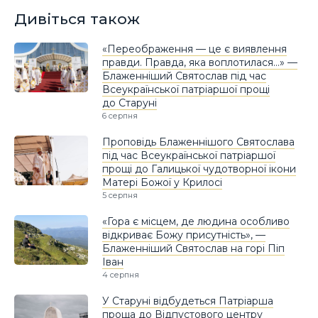
Дивіться також
«Переображення — це є виявлення
правди. Правда, яка воплотилася…» —
Блаженніший Святослав під час
Всеукраїнської патріаршої прощі
до Старуні
6 серпня
Проповідь Блаженнішого Святослава
під час Всеукраїнської патріаршої
прощі до Галицької чудотворної ікони
Матері Божої у Крилосі
5 серпня
«Гора є місцем, де людина особливо
відкриває Божу присутність», —
Блаженніший Святослав на горі Піп
Іван
4 серпня
У Старуні відбудеться Патріарша
проща до Відпустового центру