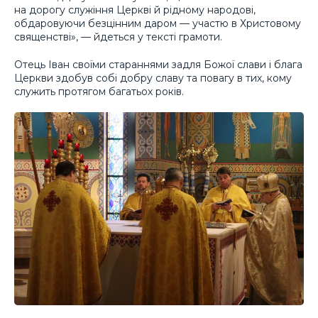
на дорогу служіння Церкві й рідному народові,
обдаровуючи безцінним даром — участю в Христовому
священстві», — йдеться у тексті грамоти.
Отець Іван своїми стараннями задля Божої слави і блага
Церкви здобув собі добру славу та повагу в тих, кому
служить протягом багатьох років.